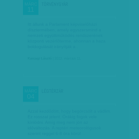
TÖRVÉNYGYÁR
MÁRC
11
Itt állunk a Parlament képviselőházi
dísztermében, amely egyszersmind a
nemzeti együttműködés rendszerének
központi vezérlőterme, ahonnan a haza
boldogulását irányítják a…
Karcagi László
| 2012. március 11.
LÉGTÉRZÁR
MÁRC
04
Azzal kezdődött, hogy begörcsölt a vádlim.
Ez rosszat jelent. Órákig fogok vele
kínlódni. Amíg meg nem jön az
időváltozás. A reptéri meteorológusok
szerint reggel 6-8 óra körül…