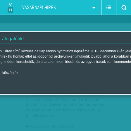
VASÁRNAPI HÍREK
 Látogatónk!
Karcagi László
szerző:
i Hírek című közéleti hetilap utolsó nyomtatott lapszáma 2018. december 8-án jel
hirek.hu honlap ettől az időponttól archívumként működik tovább, ahol a korábban
égi módon kereshetők, de a tartalom nem frissül, és az egyes írások sem kommente
t köszönjük,
MAFFIARCHÁK
MÁJ
13
A Nemzeti Együttműködés Rend­szerében
nincsenek oligarchák és nem is lesznek –
fejtette ki a miniszterelnök a parlamentben
az ellenzék egy kérdésére válaszolva. „A
mi fölfogásunk…
Karcagi László
| 2012. május 13.