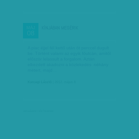
KÍNJÁBAN MEGÉRIK
MÁJ
08
A piac éjjel fél kettő után öt perccel dugult
be. Történt valami az egyik főutcán, amitől
először lelassult a forgalom. Aztán
elkezdett akadozni a közlekedés: néhány
métert, majd…
Karcagi László
| 2012. május 8.
társadalmi célú hirdetés