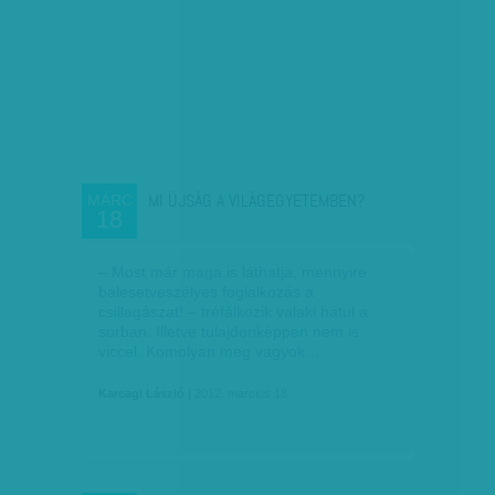
MI ÚJSÁG A VILÁGEGYETEMBEN?
MÁRC
18
– Most már maga is láthatja, mennyire
balesetveszélyes foglalkozás a
csillagászat! – tréfálkozik valaki hátul a
sorban. Illetve tulajdonképpen nem is
viccel. Komolyan meg vagyok…
Karcagi László
| 2012. március 18.