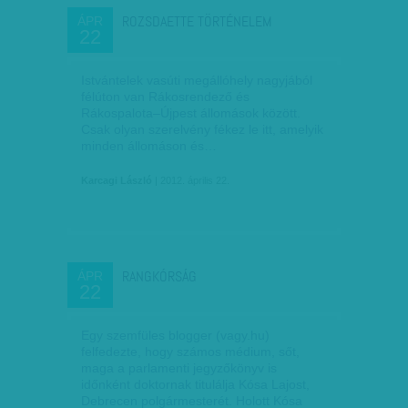
ROZSDAETTE TÖRTÉNELEM
ÁPR
22
Istvántelek vasúti megállóhely nagyjából
félúton van Rákosrendező és
Rákospalota–Újpest állomások között.
Csak olyan szerelvény fékez le itt, amelyik
minden állomáson és…
Karcagi László
| 2012. április 22.
RANGKÓRSÁG
ÁPR
22
Egy szemfüles blogger (vagy.hu)
felfedezte, hogy számos médium, sőt,
maga a parlamenti jegyzőkönyv is
időnként doktornak titulálja Kósa Lajost,
Debrecen polgármesterét. Holott Kósa