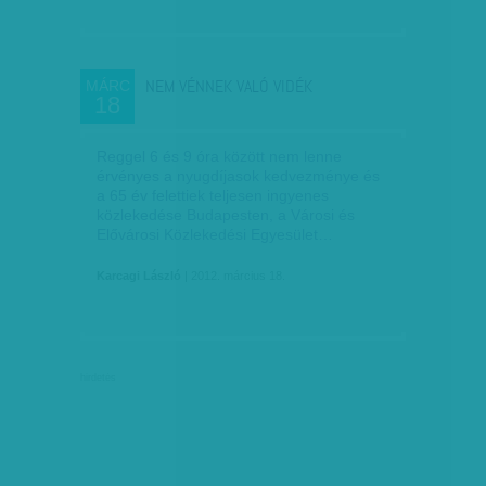
NEM VÉNNEK VALÓ VIDÉK
MÁRC
18
Reggel 6 és 9 óra között nem lenne
érvényes a nyugdíjasok kedvezménye és
a 65 év felettiek teljesen ingyenes
közlekedése Budapesten, a Városi és
Elővárosi Közlekedési Egyesület…
Karcagi László
| 2012. március 18.
hirdetés