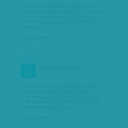
A berlini filmfesztiválon Flie­gauf Bence
cigánygyilkosságokról szóló filmje elnyerte
a zsűri Ezüst Medve nagydíját, de még a
filmnél is nagyobb figyelmet keltettek a
magyar…
Karcagi László
| 2012. február 26.
HAMUBÓL SÜLT POGÁCSA
FEB
19
Havi 47 ezer forint jövedelemből kétféle
módon próbálhatunk megélni: vagy
beosztjuk a pénzünket, vagy beszorozzuk.
Mint ismeretes, először Matolcsy György
nemzetgazdasági miniszter…
Karcagi László
| 2012. február 19.