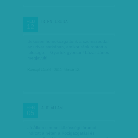
ISTENI CSODA
FEB
12
Békésen homokozgattunk a szomszéddal
az udvar sarkában, amikor ránk rontott a
felesége: – Gyertek gyorsan! Lázár János
megjavult!
Karcagi László
| 2012. február 12.
A JÓ ÁLLAM
FEB
05
Jó Állam címmel közösségi fó­­rumot
indított a héten a Közigazgatási és