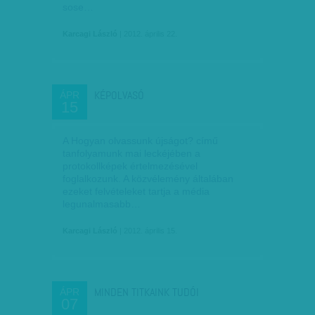
sose…
Karcagi László
| 2012. április 22.
KÉPOLVASÓ
ÁPR
15
A Hogyan olvassunk újságot? című
tanfolyamunk mai leckéjében a
protokollképek értelmezésével
foglalkozunk. A közvélemény általában
ezeket felvételeket tartja a média
legunalmasabb…
Karcagi László
| 2012. április 15.
MINDEN TITKAINK TUDÓI
ÁPR
07