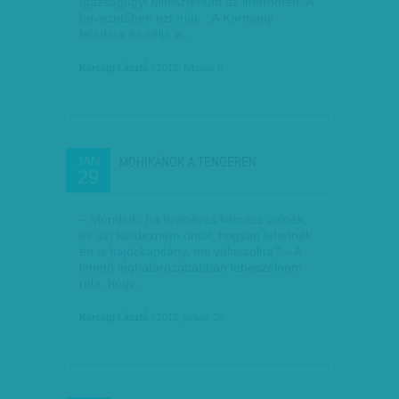
Igazságügyi Minisztérium az interneten. A
bevezetőben ezt írják: „A Kor­­mány
feladata és célja a…
Karcagi László
| 2012. február 5.
MOHIKÁNOK A TENGEREN
JAN
29
– Mondjuk, ha tizenéves kamasz volnék,
és azt kérdezném öntől, hogyan lehetnék
én is hajóskapitány, mit válaszolna? – A
lehető leghatározottabban lebeszélném
róla, hogy…
Karcagi László
| 2012. január 29.