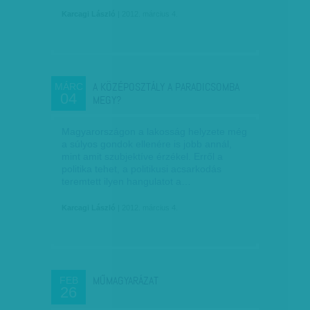
Karcagi László
| 2012. március 4.
A KÖZÉPOSZTÁLY A PARADICSOMBA
MÁRC
04
MEGY?
Magyarországon a lakosság helyzete még
a súlyos gondok ellenére is jobb annál,
mint amit szubjektíve érzékel. Erről a
politika tehet, a politikusi acsarkodás
teremtett ilyen hangulatot a…
Karcagi László
| 2012. március 4.
MŰMAGYARÁZAT
FEB
26