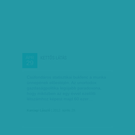
KETTŐS LÁTÁS
ÁPR
29
Csúfondáros statisztikai bukfenc a munka
ünnepének előestéj­én. Az unortodox
gazdaságpolitika legújabb paradoxona,
hogy miközben az egy évvel ezelőtti
létszámhoz képest majd 60 ezer…
Karcagi László
| 2012. április 29.