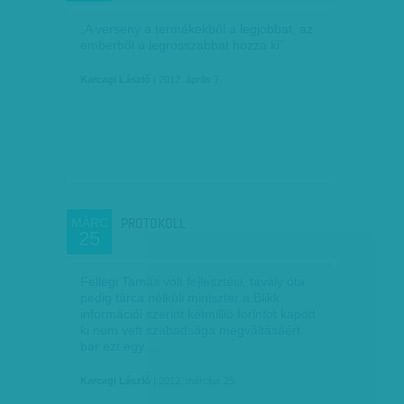
„A verseny a termékekből a legjobbat, az
emberből a legrosszabbat hozza ki”
Karcagi László
| 2012. április 7.
PROTOKOLL
MÁRC
25
Fellegi Tamás volt fejlesztési, tavaly óta
pedig tárca nélküli miniszter a Blikk
információi szerint kétmillió forintot kapott
ki nem vett szabadsága megváltásáért,
bár ezt egy…
Karcagi László
| 2012. március 25.