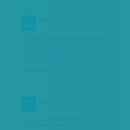
LÁZÁR LÉZERE
FEB
13
Feladta a leckét a szakembereknek Orbán
Viktor hétfői országértékelő beszédével.
Azóta politológusok és nyelvészek
gőzerővel igyekeznek megfejteni a képes
beszéd mögötti valós…
Karcagi László
| 2011. február 13.
BESZÉLÜNK FIDESZÜL
FEB
06
A legnagyobb felfedezésekhez sokszor
egymástól függetlennek látszó események