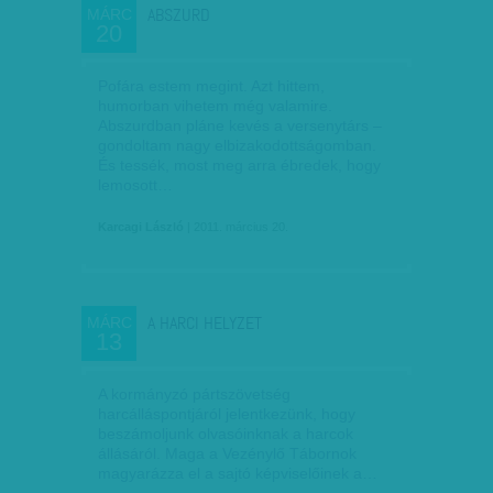
ABSZURD
MÁRC
20
Pofára estem megint. Azt hittem,
humorban vihetem még valamire.
Abszurdban pláne kevés a versenytárs –
gondoltam nagy elbizakodottságomban.
És tessék, most meg arra ébredek, hogy
lemosott…
Karcagi László
| 2011. március 20.
A HARCI HELYZET
MÁRC
13
A kormányzó pártszövetség
harcálláspontjáról jelentkezünk, hogy
beszámoljunk olvasóinknak a harcok
állásáról. Maga a Vezénylő Tábornok
magyarázza el a sajtó képviselőinek a…