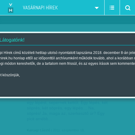
VASÁRNAPI HÍREK
 Látogatónk!
Karcagi László
szerző:
i Hírek című közéleti hetilap utolsó nyomtatott lapszáma 2018. december 8-án jel
hirek.hu honlap ettől az időponttól archívumként működik tovább, ahol a korábban
égi módon kereshetők, de a tartalom nem frissül, és az egyes írások sem kommente
t köszönjük,
SÖPRÉS
SZEP
18
Söprik az utcát az utcaseprők, Mennek
egy lépést, sepernek kettőt. Egy lépés, két
söprés, két söprés, egy lépés… Na,
söprés! Ja, maga az, szerkesztő úr? Egy
picit arrébb…
Karcagi László
| 2011. szeptember 18.