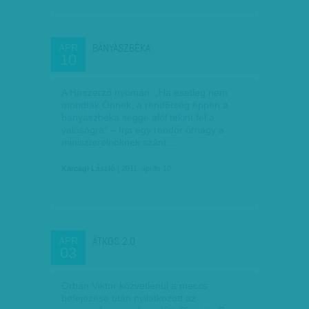
BÁNYÁSZBÉKA
ÁPR
10
A Hírszerző nyomán: „Ha esetleg nem
mondták Önnek, a rendőrség éppen a
bányászbéka segge alól tekint fel a
valóságra” – írja egy rendőr őrnagy a
miniszterelnöknek szánt…
Karcagi László
| 2011. április 10.
ÁTKOS 2.0
ÁPR
03
Orbán Viktor közvetlenül a meccs
befejezése után nyilatkozott az