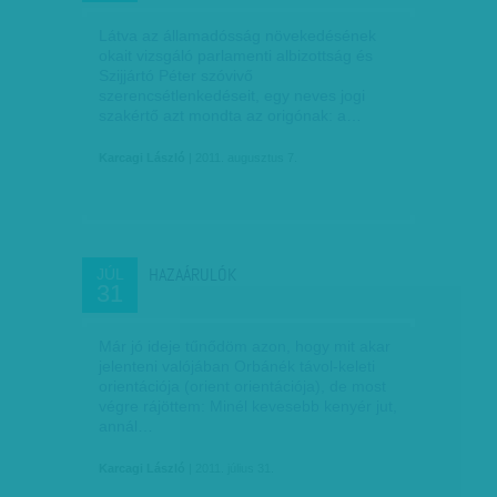
Látva az államadósság növekedésének
okait vizsgáló parlamenti albizottság és
Szijjártó Péter szóvivő
szerencsétlenkedéseit, egy neves jogi
szakértő azt mondta az origónak: a…
Karcagi László
| 2011. augusztus 7.
HAZAÁRULÓK
JÚL
31
Már jó ideje tűnődöm azon, hogy mit akar
jelenteni valójában Orbánék távol-keleti
orientációja (orient orientációja), de most
végre rájöttem: Minél kevesebb kenyér jut,
annál…
Karcagi László
| 2011. július 31.