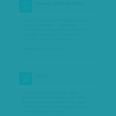
SÁRGA MELLÉNYES MENETELÉS
MÁJ
15
Vihar és katarzis előtti feszültség van a
magyar közéletben – nyilatkozta
csütörtökön a Magyar Kereskedelmi és
Iparkamara elnöke a Hírszerzőnek
(Parragh: extrém sokkterápia…
Karcagi László
| 2011. május 15.
KÉRDŐÍV
MÁJ
08
Szociális konzultáció címén újabb
kérdőíveket kézbesítenek nyolc millió
állampolgárnak az előttünk álló héten.
Több sajtóorgánum is megszerezte és
előre publikálta a kormány…