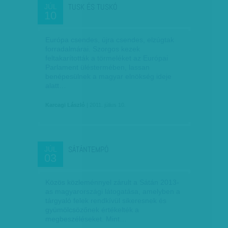
TUSK ÉS TUSKÓ
JÚL
10
Európa csendes, újra csendes, elzúgtak
forradalmárai. Szor­gos kezek
feltakarították a törmeléket az Európai
Parlament üléstermében, lassan
benépesülnek a magyar elnökség ideje
alatt…
Karcagi László
| 2011. július 10.
SÁTÁNTEMPÓ
JÚL
03
Közös közleménnyel zárult a Sátán 2013-
as magyarországi látogatása, amelyben a
tárgyaló felek rendkívül sikeresnek és
gyümölcsözőnek értékelték a
megbeszéléseket. Mint…