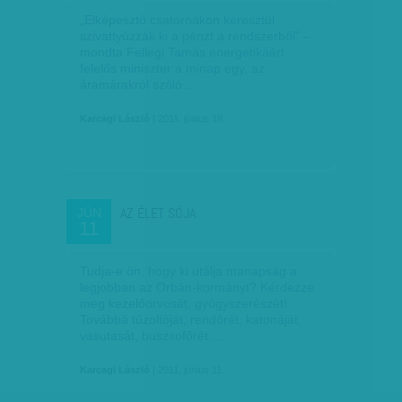
„Elképesztő csatornákon ke­­resz­tül
szivattyúzzák ki a pénzt a rendszerből” –
mondta Fellegi Tamás energetikáért
felelős miniszter a minap egy, az
áramárakról szóló…
Karcagi László
| 2011. június 19.
AZ ÉLET SÓJA
JÚN
11
Tudja-e ön, hogy ki utálja manapság a
legjobban az Orbán-kormányt? Kérdezze
meg kezelőorvosát, gyógyszerészét!
Továbbá tűzoltóját, rendőrét, katonáját,
vasutasát, buszsofőrét,…
Karcagi László
| 2011. június 11.