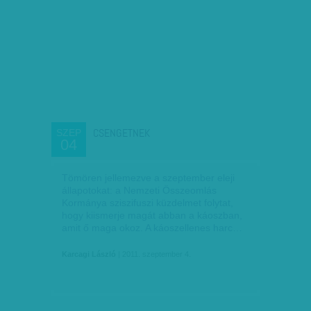
CSENGETNEK
SZEP
04
Tömören jellemezve a szeptember eleji
állapotokat: a Nemzeti Összeomlás
Kormánya sziszifuszi küzdelmet folytat,
hogy kiismerje magát abban a káoszban,
amit ő maga okoz. A káoszellenes harc…
Karcagi László
| 2011. szeptember 4.