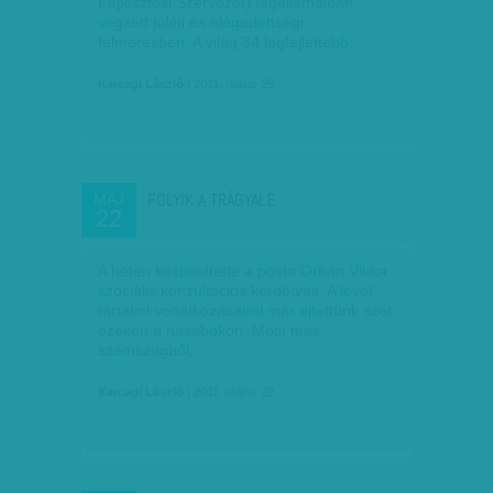
Fejlesztési Szervezet) tagállamaiban
végzett jóléti és elégedettségi
felmérésben. A világ 34 legfejlettebb…
Karcagi László
| 2011. május 29.
FOLYIK A TRÁGYALÉ
MÁJ
22
A héten kézbesítette a posta Orbán Viktor
szociális konzultációs kérdőíveit. A levél
tartalmi vonatkozásairól már ejtettünk szót
ezeken a hasábokon. Most más
szemszögből,…
Karcagi László
| 2011. május 22.