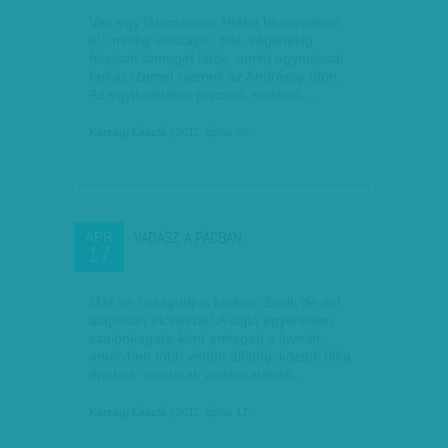
Van egy látomásom. Hiába hessegetem
el, mindig visszajön. Két, végletekig
felajzott tömeget látok, amint egymással
farkasszemet néznek az Andrássy úton.
Az egyik oldalon pajzsos, sisakos,…
Karcagi László
| 2011. április 23.
VADÁSZ A PÁCBAN
ÁPR
17
Már ne haragudjon kedves Zsolt, de ezt
alaposan elcseszte! A sajtó egyenesen
szalonkagate-ként emlegeti a levelét,
amelyben több védett állatfaj, köztük ritka
énekes- madarak vadászatának…
Karcagi László
| 2011. április 17.