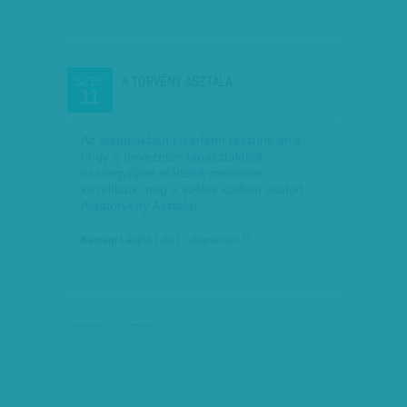
A TÖRVÉNY ASZTALA
SZEP
11
Az alábbiakban kísérletet teszünk arra,
hogy a bevezetés tapasztalatait
összegyűjtve előítélet-mentesen
közelítsük meg a széles körben vitatott
Alaptörvény Asztalát.
Karcagi László
| 2011. szeptember 11.
társadalmi célú hirdetés