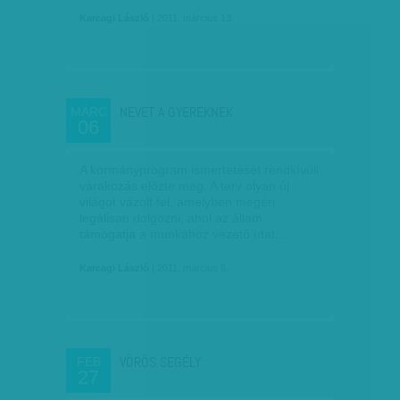
Karcagi László
| 2011. március 13.
NEVET A GYEREKNEK
MÁRC
06
A kormányprogram ismertetését rendkívüli
várakozás előzte meg. A terv olyan új
világot vázolt fel, amelyben megéri
legálisan dolgozni, ahol az állam
támogatja a munkához vezető utat.…
Karcagi László
| 2011. március 6.
VÖRÖS SEGÉLY
FEB
27