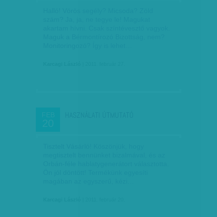
Halló! Vörös segély? Micsoda? Zöld
szám? Ja, ja, ne tegye le! Magukat
akartam hívni. Csak színtévesztő vagyok.
Maguk a Bérmontírozó Bizottság, nem?
Monitoringozó? Így is lehet…
Karcagi László
| 2011. február 27.
HASZNÁLATI ÚTMUTATÓ
FEB
20
Tisztelt Vásárló! Köszönjük, hogy
megtisztelt bennünket bizalmával, és az
Orbán-féle hablatygenerátort választotta.
Ön jól döntött! Termékünk egyesíti
magában az egyszerű, kézi…
Karcagi László
| 2011. február 20.