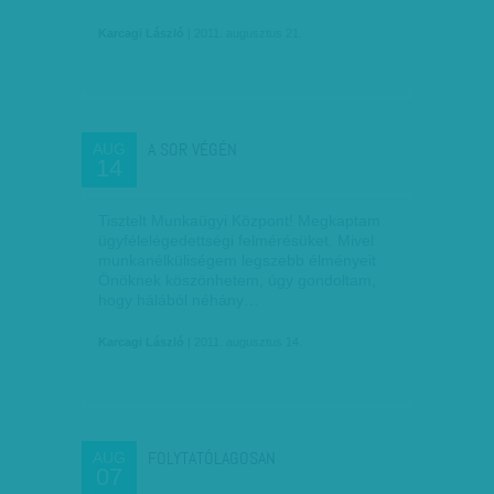
Karcagi László
| 2011. augusztus 21.
A SOR VÉGÉN
AUG
14
Tisztelt Munkaügyi Központ! Megkaptam
ügyfélelégedettségi felmérésüket. Mivel
munkanélküliségem legszebb élményeit
Önöknek köszönhetem, úgy gondoltam,
hogy hálából néhány…
Karcagi László
| 2011. augusztus 14.
FOLYTATÓLAGOSAN
AUG
07