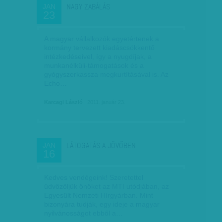
NAGY ZABÁLÁS
JAN
23
A magyar vállalkozók egyetértenek a
kormány tervezett kiadáscsökkentő
intézkedéseivel, így a nyugdíjak, a
munkanélküli-támogatások és a
gyógyszerkassza megkurtításával is. Az
Echo…
Karcagi László
| 2011. január 23.
LÁTOGATÁS A JÖVŐBEN
JAN
16
Kedves vendégeink! Sze­­retettel
üdvözöljük önöket az MTI utódjában, az
Egye­­sült Nemzeti Hír­gyárban. Mint
bizonyára tudják, egy ideje a magyar
nyilvánosságot ebből a…