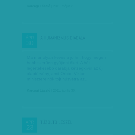
Karcagi László
| 2011. május 8.
A HUMANIZMUS DIADALA
ÁPR
30
Ma már olyan kevés a jó hír, hogy megéri
hobbiszerűen gyűjteni őket. A hét
legértékesebb darabja kétségkívül az új
alaptörvény, amit Orbán Viktor
miniszterelnök tojt húsvétra az…
Karcagi László
| 2011. április 30.
TŰZOLTÓ LESZEL
ÁPR
23