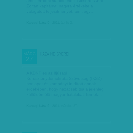
amszterdami stadion előtt. Dicsérte Gera
Zoltán kapitányt, nagyra értékelte a
válogatott teljesítményét, amit egy…
Karcagi László
| 2011. április 3.
HAZA NE GYERE!
MÁRC
27
A KDNP és az Ifjúsági
Kereszténydemokrata Szövetség (IKSZ)
honlapot és kampányt in dított annak
érdekében, hogy hazacsábítsa a jelenleg
külföldön élő magyar fiatalokat. Ennek…
Karcagi László
| 2011. március 27.