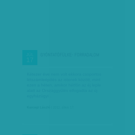
GYÓNTATÓFÜLKE- FORRADALOM
JÚL
17
Kétezer éve nem volt ekkora csoportos
létszámleépítés az istenek között, mint
ezen a héten, amikor hétfőn az éj leple
alatt az Országgyűlés el­­fogadta az új
egyházügyi…
Karcagi László
| 2011. július 17.