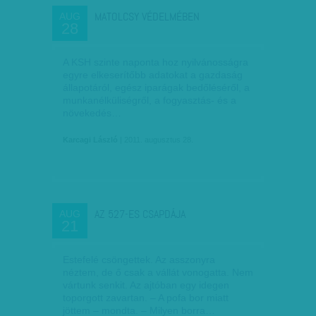
MATOLCSY VÉDELMÉBEN
AUG
28
A KSH szinte naponta hoz nyilvánosságra
egyre elkeserítőbb adatokat a gazdaság
állapotáról, egész iparágak bedőléséről, a
munkanélküliségről, a fogyasztás- és a
növekedés…
Karcagi László
| 2011. augusztus 28.
AZ 527-ES CSAPDÁJA
AUG
21
Estefelé csöngettek. Az asszonyra
néztem, de ő csak a vállát vonogatta. Nem
vártunk senkit. Az ajtóban egy idegen
toporgott zavartan. – A pofa bor miatt
jöttem – mondta. – Milyen borra…