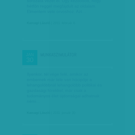
sorozata vezet el. Úgy kezdődött, hogy
hétfőn reggel megfájdult az oldalam.
Elmentem vele orvoshoz. Azt…
Karcagi László
| 2011. február 6.
MUNKASZIMULÁTOR
JAN
30
Ilyenkor, tél vége felé, amikor az
embernek már tele van hócipője a
lehangolóbbnál lehangolóbb politikai és
gazdasági hírekkel, már csak a
tudományos élet újdonságai adhatnak
némi…
Karcagi László
| 2011. január 30.