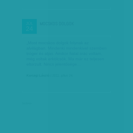
MOCSKOS DOLGOK
JÚL
24
„Most mocskos dolgok folynak az
alvilágban. Mindenki mindenkivel szemben
tróger és aljas. Amikor fiatal srác voltam,
még voltak erkölcsök. Ma már ez teljesen
eltorzult. Nincs jelentősége…
Karcagi László
| 2011. július 24.
hirdetés