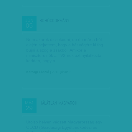
BOHÓCKORMÁNY
JÚN
05
Nem akarok dicsekedni, de én már a hét
elején sejtettem, hogy a hét végére ki fog
bújni a szög a zsákból. Amikor a
miniszterelnök a TV2-nek azt nyilatkozta
kedden, hogy a…
Karcagi László
| 2011. június 5.
HÁLÁTLAN MAGYAROK
MÁJ
29
Utolsó helyen végzett Magyarország egy
OECD (Gazdasági Együttműködési és