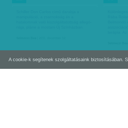
Schiller Don Carlos című darabja a
Különleges
manipuláció, a zsarnokság és a
Rába Rolan
hatalomnak való kiszolgáltatottság allegó­
Belmondó 
riá­ja, pláne a mostani Új Színházban.
asszociáci
terápia. A
Selmeczi Bea
| 2011. december 12.
Selmeczi Bea
A cookie-k segítenek szolgáltatásaink biztosításában. 
KETRECBE ZÁRT JELEN
TEK
NOV
NOV
15
08
Meddig hajlandó az ember tűrni és
Hogyan per
vezekelni el nem követett bűnéért?
halál pilla
Hogyan torzul el az állam monoton
ébredünk r
gépezetének hatására, vagy a beléoltott
amiért szül
bűntudat determinálja a bűn valódi…
ami történ
Selmeczi Bea
| 2011. november 15.
Selmeczi Bea