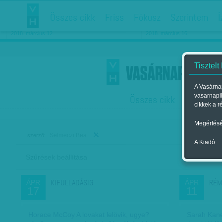
Összes cikk
Friss
Fókusz
Szerintem
Í
Chipekkel a rák ellen
Párkapcsolati matiné
2018. március 12.
2018. március 16.
Tisztelt
A Vasárnap
vasarnapi
Összes cikk
Friss
F
cikkek a r
Megértésé
Selmeczi Bea
szerző:
A Kiadó
Szűrések beállítása
Szer
KIFULLADÁSIG
RÉM
ÁPR
ÁPR
17
11
Horace McCoy A lovakat lelövik, ugye?
Sarah Kane