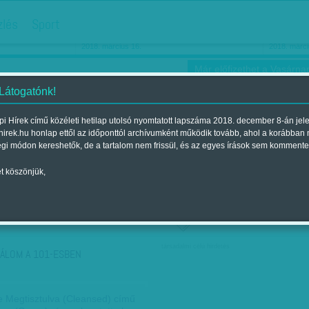
hirdetés
zlés
Sport
Ha még egyszer nyolcvanéves…
Barbie-h
2018. március 16.
2018. márci
Már előfizethet a Vasárnap
 Látogatónk!
i Hírek című közéleti hetilap utolsó nyomtatott lapszáma 2018. december 8-án jel
hirek.hu honlap ettől az időponttól archívumként működik tovább, ahol a korábban
ókusz
Szerintem
Ízlés
Sport
égi módon kereshetők, de a tartalom nem frissül, és az egyes írások sem kommente
t köszönjük,
ző szerint
Címke szerint
társadalmi célú hirdetés
ÁLOM A 101-ESBEN
 Megtisztulva (Cleansed) című