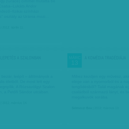
egy (Grace) címmel mutatta be
Csaba–Lukáts Andor
dező–fizikai színházi
s” osztály az Uránia mozi…
| 2012. április 11.
LEPETÉS A SZALONBAN
A KOMÉDIA TRAGÉDIÁJA
MÁRC
13
bezár, leépít – állítmányok a
Mihez kezdjen egy művész, ak
ális életből. De most lett egy
elege van a nyomorból és a na
egnyílik. A Rózsavölgyi Szalon
tengődésből? Talál magának e
én, a Petőfi Sándor utcában.
családból származó lányt, és be
megalkuvók sorába.
| 2012. március 14.
Selmeczi Bea
| 2012. március 13.