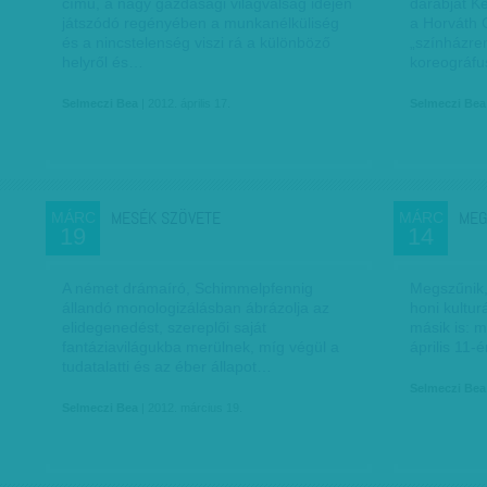
című, a nagy gazdasági világválság idején
darabját K
játszódó regényében a munkanélküliség
a Horváth 
és a nincstelenség viszi rá a különböző
„színházren
helyről és…
koreográfu
Selmeczi Bea
| 2012. április 17.
Selmeczi Bea
MESÉK SZÖVETE
MEG
MÁRC
MÁRC
19
14
A német drámaíró, Schimmelpfennig
Megszűnik, 
állandó monologizálásban ábrázolja az
honi kultur
elidegenedést, szereplői saját
másik is: m
fantáziavilágukba merülnek, míg végül a
április 11-
tudatalatti és az éber állapot…
Selmeczi Bea
Selmeczi Bea
| 2012. március 19.