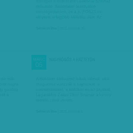
szerepel a debreceni Csokonai Színház
műsorán. Számtalan fesztiválon
vendégeskedett, és a X. POSZT-on
elnyerte a legjobb előadás díját. Az…
Selmeczi Bea
| 2012. március 26.
NAGYBŐGŐS A HÁZTETŐN
MÁRC
05
inek már
A Holdban eltávozott lelkek laknak, akik
pról napra
magukhoz vonzzák a hajósokat, a
gy gazdag
szerelmeseket, a költőket és az árvákat.
áll a
Legalábbis Zalán Tibor Szamár a torony
tetején című verses…
Selmeczi Bea
| 2012. március 5.