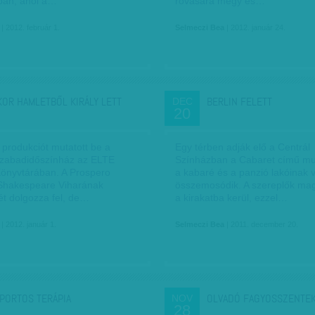
gban, ahol a…
rovására megy és…
| 2012. február 1.
Selmeczi Bea
| 2012. január 24.
KOR HAMLETBŐL KIRÁLY LETT
BERLIN FELETT
DEC
20
 produkciót mutatott be a
Egy térben adják elő a Centrál
Szabadidőszínház az ELTE
Színházban a Cabaret című mus
önyvtárában. A Prospero
a kabaré és a panzió lakóinak v
Shakespeare Viharának
összemosódik. A szereplők mag
ét dolgozza fel, de…
a kirakatba kerül, ezzel…
| 2012. január 1.
Selmeczi Bea
| 2011. december 20.
PORTOS TERÁPIA
OLVADÓ FAGYOSSZENTE
NOV
28