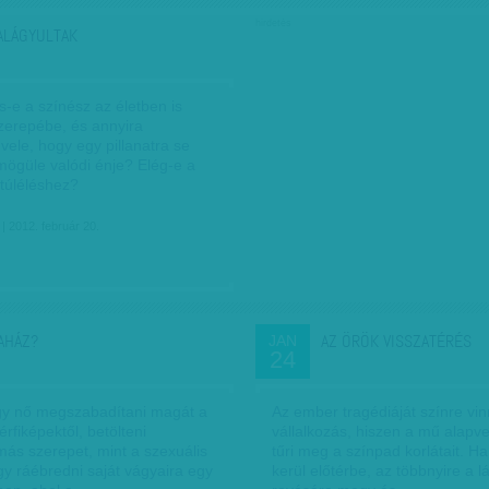
hirdetés
ALÁGYULTAK
-e a színész az életben is
szerepébe, és annyira
vele, hogy egy pillanatra se
mögüle valódi énje? Elég-e a
 túléléshez?
| 2012. február 20.
AHÁZ?
AZ ÖRÖK VISSZATÉRÉS
JAN
24
y nő megszabadítani magát a
Az ember tragédiáját színre vi
érfiképektől, betölteni
vállalkozás, hiszen a mű alap
más szerepet, mint a szexuális
tűri meg a színpad korlátait. H
gy ráébredni saját vágyaira egy
kerül előtérbe, az többnyire a l