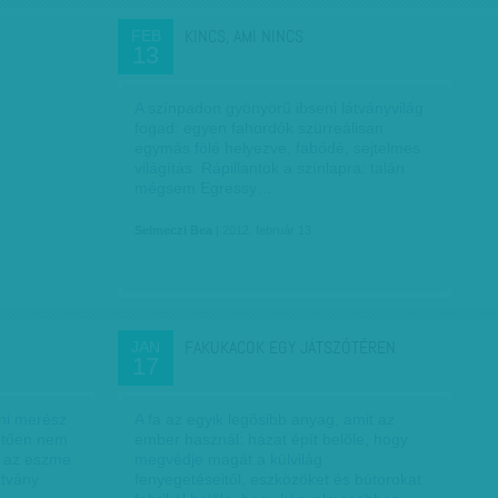
KINCS, AMI NINCS
FEB
13
A színpadon gyönyörű ibseni látványvilág
fogad: egyen fahordók szürreálisan
egymás fölé helyezve, fabódé, sejtelmes
világítás. Rápillantok a színlapra: talán
mégsem Egressy…
Selmeczi Bea
| 2012. február 13.
FAKUKACOK EGY JÁTSZÓTÉREN
JAN
17
nni merész
A fa az egyik legősibb anyag, amit az
vetően nem
ember használ: házat épít belőle, hogy
a az eszme
megvédje magát a külvilág
átvány
fenyegetéseitől, eszközöket és bútorokat