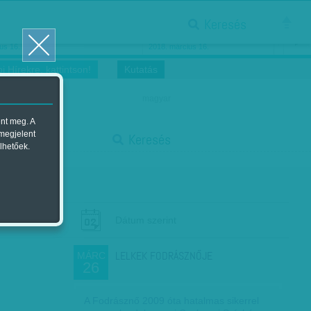
Keresés
ősnők nőnapra
Megtáncoltatott Oscar-szobor
us 16.
2018. március 16.
i Hírekre, kattintson!
Kutatás
magyar
ent meg. A
start
 megjelent
Keresés
lhetőek.
stop
Dátum szerint
LELKEK FODRÁSZNŐJE
MÁRC
26
A Fodrásznő 2009 óta hatalmas sikerrel