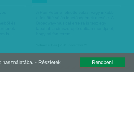
gyos
A Pán Péter a felnőtté válás, vagy inkább
a felnőtté válás lehetőségének meséje. A
meiből és
Broadway-musical erre rá is tesz egy
erítenek
lapáttal: a címszereplő dalban mondja el,
 nem is…
hogy mi fán terem…
Selmeczi Bea
| 2011. november 21.
-k használatába.
- Részletek
Rendben!
MAGYAR SZÍNHÁZAK A NYILAS
OKT
24
JEGYÉBEN
tani,
A nyilas Színművészeti és Filmművészeti
egyházi,
Kamara az első zsidótörvény (1938
ing Árpád
tavasza) végrehajtására alakult meg, bár
óban
ezt a tevékenységet a kamara nyíltan
soha nem ismerte el. Azon…
Selmeczi Bea
| 2011. október 24.