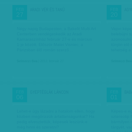
ARADI VÉR ÉS TANÚ
AGY
FEB
FEB
27
20
Négy napig Budapesten, a Bakelit Multi Art
Vajon képes
Centerben vendégeskedik az Aradi
belebújni 
Kamaraszínház február 27-e és március
azonosulni 
1-je között. Először Matei Visniec, a
tűnjön elő 
Párizsban élő román szerző…
tehetség a
Selmeczi Bea
| 2012. február 27.
Selmeczi Bea
GYEPTÉGLÁK LÁNCON
BAB
FEB
FEB
06
01
Lehet-e úgy lázadni a hatalom ellen, hogy
Képes-e eg
közben megőrizzük ártatlanságunkat? Ha
sztereotip f
pedig elvesztettük, képesek leszünk-e
bármilyen 
még hinni és szeretni?
tárgyét, va