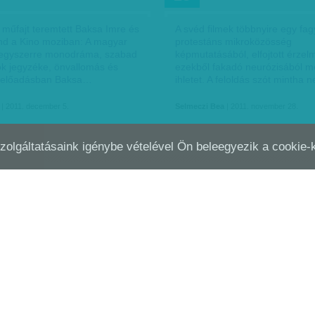
 műfajt teremtett Baksa Imre és
A svéd filmek többnyire egy fa
d a Kino moziban: A magyar
protestáns mikroközösség
egyszerre monodráma, szabad
képmutatásából, elfojtott érzel
ók jegyzéke, önvallomás és
ezekből fakadó neurózisából m
z előadásban Baksa…
ihletet. A feloldás szót mintha
| 2011. december 5.
Selmeczi Bea
| 2011. november 28.
Szolgáltatásaink igénybe vételével Ön beleegyezik a cookie
INTETE KISZÁLL TESTÉBŐL
KIZÖKKENT IDŐ
OKT
31
eg le az élet szemünk előtt a
Krízis. De miféle? Családi, lélek
natában? Mi van, ha ekkor
társadalmi, szociális, nemzeti, 
á, hogy még nem végeztük el,
kulturális vagy színházi? Schill
ettünk? Ha nem dolgoztuk fel,
egyetlenegy dolgot állít a Traf
t, és nem…
bemutatott…
| 2011. november 8.
Selmeczi Bea
| 2011. október 31.