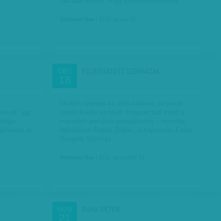
fabrikál belőle, hogy kényelmesebben…
Selmeczi Bea
| 2012. január 17.
FOJTOGATOTT SZÍNHÁZAK
DEC
18
Miután túlesett az első sokkon, azonnal
icalt, így
gondolkodni kezdett, hogyan tud majd a
ilága
maradék pénzből gazdálkodni – mondta
ánélete is
lapunknak Rátóti Zoltán, a kaposvári Csiky
Gergely Színház…
Selmeczi Bea
| 2011. december 18.
K
PUNK PÉTER
NOV
21