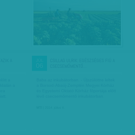
AZIK A
CSILLAG ULRIK: EGÉSZSÉGES FIÚ A
JÚL
06
CSECSEMŐMENTŐ…
lőtt a
Baba az inkubátorban. - Újszülöttre leltek
oldalán a
a Borsod-Abaúj-Zemplén Megyei Kórház
kra
és Egyetemi Oktató Kórház főportája előtt
att.
lévő csecsemőmentő inkubátorban.
MTI
| 2014. július 6.