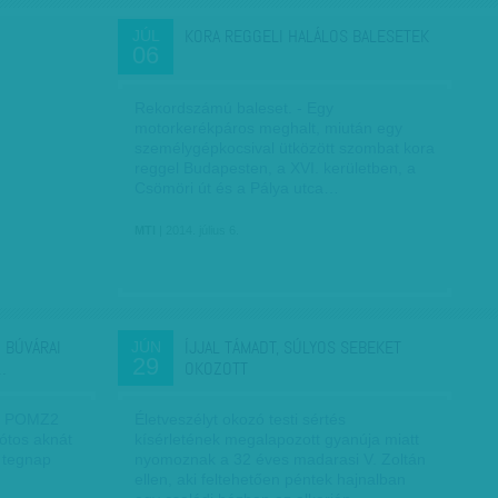
KORA REGGELI HALÁLOS BALESETEK
JÚL
06
Rekordszámú baleset. - Egy
motorkerékpáros meghalt, miután egy
személygépkocsival ütközött szombat kora
reggel Budapesten, a XVI. kerületben, a
Csömöri út és a Pálya utca…
MTI
| 2014. július 6.
 BÚVÁRAI
ÍJJAL TÁMADT, SÚLYOS SEBEKET
JÚN
29
…
OKOZOTT
ab POMZ2
Életveszélyt okozó testi sértés
rótos aknát
kísérletének megalapozott gyanúja miatt
n tegnap
nyomoznak a 32 éves madarasi V. Zoltán
ellen, aki feltehetően péntek hajnalban