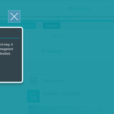
Keresés
ősnők nőnapra
Megtáncoltatott Oscar-szobor
us 16.
2018. március 16.
i Hírekre, kattintson!
Kutatás
magyar
ent meg. A
start
 megjelent
Keresés
lhetőek.
stop
Dátum szerint
KÜZDÜNK A TÚLÉLÉSÉRT
OKT
18