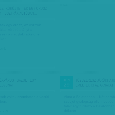
hirdetés
LEI KÖRÖZTETTEK EGY OROSZ
YT, OSZTRÁK AUTÓBAN…
ttak egy orosz, az osztrák
ltal körözött lányt a
szek a nagylaki átkelőnél
lkor.
ius 6.
ÉKPÁROST GÁZOLT EGY
TŰZSZERÉSZ JÁRŐRHAJÓ
JÚN
29
ESVONAT
EMELTÉK KI AZ AKNÁKAT
ok voltak szombaton a vasúti
Akna a Balatonban. - Két dar
ben.
szovjet gyalogság elleni botlód
talált egy fürdőző a Balatonba
délután.
ius 29.