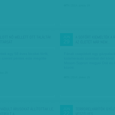
MTI
| 2014. június 29.
ALOTT NŐ MELLETT OTT TALÁLTÁK
A SOFŐRT KIEMELTÉK A 
JÚN
29
TTÁRSÁT
AZ ÉLETÉT MÁR NEM…
ttek egy 58 éves bicskei férfit,
Fának csapódott egy gázpalacko
ú szerint péntek este megölte
kisteherautó szombat dél körül
Moson-Sopron megyei Osli és 
között.
ius 29.
MTI
| 2014. június 29.
VADULT ÁRUSOKAT ÁLLÍTOTTAK LE,
TERRORELHÁRÍTÓK GYŰJ
JÚN
22
KERÜLT A…
VESZÉLYES…