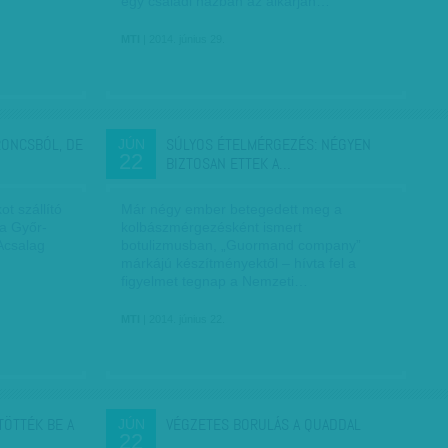
egy családi házban az alkarján…
MTI
| 2014. június 29.
RONCSBÓL, DE
SÚLYOS ÉTELMÉRGEZÉS: NÉGYEN
JÚN
22
BIZTOSAN ETTEK A…
t szállító
Már négy ember betegedett meg a
 a Győr-
kolbászmérgezésként ismert
Acsalag
botulizmusban, „Guormand company”
márkájú készítményektől – hívta fel a
figyelmet tegnap a Nemzeti…
MTI
| 2014. június 22.
TÖTTÉK BE A
VÉGZETES BORULÁS A QUADDAL
JÚN
22