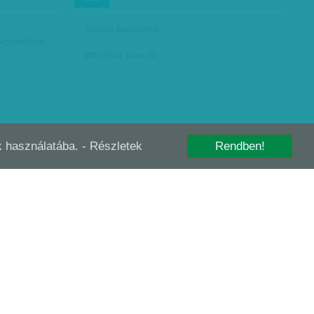
Súlyos balesetek.
 közelében
MTI
| 2014. június 22.
-k használatába.
- Részletek
Rendben!
A VB? HÁT
REKORDKÍSÉRLET A LIGETBEN: NAGY
JÚN
15
TÖMEG GYŰLT ÖSSZE,…
 A
Kutya- és kisállatölelő Guinness-
e vehető,
rekordkísérletet tartottak tegnap a
sze
Városligetben. A Napozóréten a hozott
állatokat (kutya, macska, tengeri malac,
teknős) kellett egyszerre megölelni.
MTI
| 2014. június 15.