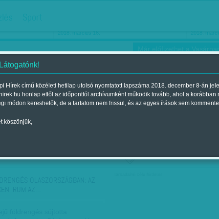
hirdetés
zlés
Sport
Ha még egyszer nyolcvanéves…
Barbie-h
2018. március 16.
2018. márci
Már előfizethet a Vasárnap
 Látogatónk!
i Hírek című közéleti hetilap utolsó nyomtatott lapszáma 2018. december 8-án jel
hirek.hu honlap ettől az időponttól archívumként működik tovább, ahol a korábban
ókusz
Szerintem
Ízlés
Sport
égi módon kereshetők, de a tartalom nem frissül, és az egyes írások sem kommente
t köszönjük,
ző szerint
Címke szerint
társadalmi célú hirdetés
DRENGÉS OLASZORSZÁGBAN: AZ
CENTRUM AZ…
ejű földrengés sújtotta