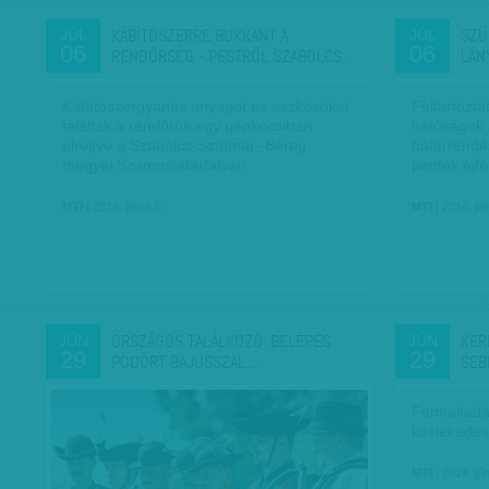
KÁBÍTÓSZERRE BUKKANT A
SZÜ
JÚL
JÚL
06
06
RENDŐRSÉG - PESTRŐL SZABOLCS…
LÁN
Kábítószergyanús anyagot és eszközöket
Feltartózta
találtak a rendőrök egy gépkocsiban
hatóságok á
elrejtve a Szabolcs-Szatmár- Bereg
határrendé
megyei Szamostatárfalván.
péntek éjfé
MTI
| 2014. július 6.
MTI
| 2014. júl
ORSZÁGOS TALÁLKOZÓ: BELÉPÉS
KER
JÚN
JÚN
29
29
PÖDÖRT BAJUSSZAL,…
SEB
Fennakadás
közlekedés
MTI
| 2014. jún