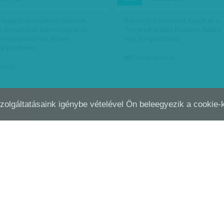
leadott lövésekkel fékezték
Körözött bűnözőket fogott el a
k támadókat biztonsági őrök
Terrorelhárítási Központ Adács
magyaróvárhoz közeli
egy horgásztónál.
ál pénteken.
MTI
| 2014. június 22.
ius 22.
Szolgáltatásaink igénybe vételével Ön beleegyezik a cookie
0 MILLIÓRA EMELKEDETT A TÉT!
KINEK A LEGJOBB ÜZLET 
JÚN
15
PERSZE, HOGY NEKIK
ttó nyerőszámai és
Hát persze, hogy a kínaiaknak.
i. A Szerencsejáték Zrt.
világbajnokságon látható, kézb
sa szerint a 25. héten
használható holmik jelentős ré
ötös lottó és joker
Kínában készül ugyanis.
áson a következő számokat
MTI
| 2014. június 15.