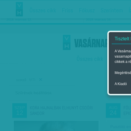
Összes cikk
Friss
Fókusz
Szerintem
Í
Chipekkel a rák ellen
Párkapcsolati matiné
2018. március 12.
2018. március 16.
Tisztelt
A Vasárnap
vasarnapi
Összes cikk
Friss
F
cikkek a r
Megértésé
MTI
szerző:
A Kiadó
Szűrések beállítása
Szer
KORA HAJNALBAN ELHUNYT CSOÓRI
FÖL
SZEP
AUG
12
24
SÁNDOR
EPI
Pusztító er