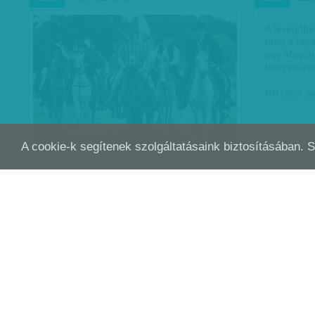
A levegőbe 
meg a ráju
egy Moson
benzinkútn
MTI
| 2014. jún
A cookie-k segítenek szolgáltatásaink biztosításában. 
A GÁZPALACKOT, ÉS A HORDÓSZÁMRA
165
JÚN
JÚN
22
22
TÁROLT HIGÍTÓT…
Kigyulladt egy asztalosüzem szombat
Az ötös lo
reggel Egerben.
nyereménye
tájékoztatá
megtartott 
MTI
| 2014. június 22.
számsorsol
húzták ki: