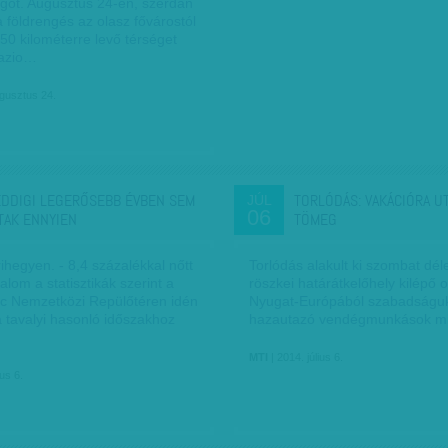
got. Augusztus 24-én, szerdán
 földrengés az olasz fővárostól
50 kilométerre levő térséget
Lazio…
gusztus 24.
EDDIGI LEGERŐSEBB ÉVBEN SEM
TORLÓDÁS: VAKÁCIÓRA UT
JÚL
06
TAK ENNYIEN
TÖMEG
hegyen. - 8,4 százalékkal nőtt
Torlódás alakult ki szombat déle
alom a statisztikák szerint a
röszkei határátkelőhely kilépő 
nc Nemzetközi Repülőtéren idén
Nyugat-Európából szabadságu
a tavalyi hasonló időszakhoz
hazautazó vendégmunkások mi
MTI
| 2014. július 6.
ius 6.