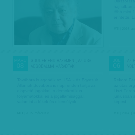
Olaszorszá
hajnalban a
több mint 1
érintette, 
MTI
| 2016. au
GOODFRIEND HAZAMENT, AZ USA
AZ 
MÁRC
JÚL
08
06
AGGODALMAI MARADTAK
VOL
Továbbra is aggódik az USA. - Az Egyesült
Rekord Feri
Államok „továbbra is napirenden tartja az
az utasforg
alapvető jogokkal, a demokratikus
Liszt Fere
folyamatokkal és a jogállamisággal,
júniusban 
valamint a fékek és ellensúlyok…
képest.
MTI
| 2015. március 8.
MTI
| 2014. júl