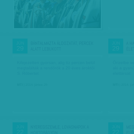
BÁNTALMAZTA ÁLDOZATÁT, PERCEK
A H
JÚN
JÚN
29
29
ALATT LEBUKOTT
ÉLE
Kifejezetten gyorsan, alig tíz percen belül
Őrizetbe ve
megtalálták a rendőrök a 20 éves ároktői
aki a gyan
S. Róbertet.
élettársát.
MTI
| 2014. június 29.
MTI
| 2014. jún
NYEREGSZEMLE, LOVASNAPOK A
MEG
JÚN
JÚN
22
22
HORTOBÁGYON
ELŐ