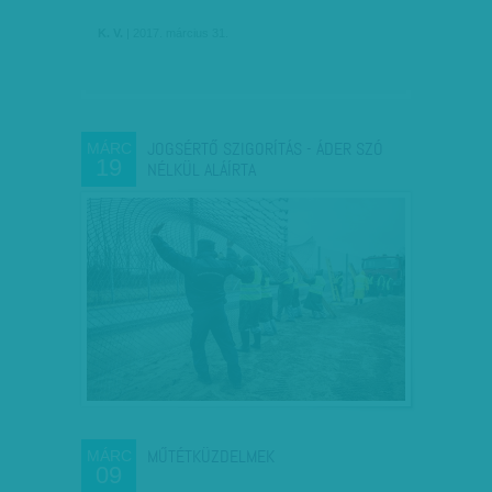
K. V.
| 2017. március 31.
JOGSÉRTŐ SZIGORÍTÁS - ÁDER SZÓ
MÁRC
19
NÉLKÜL ALÁÍRTA
MŰTÉTKÜZDELMEK
MÁRC
09