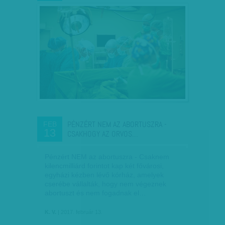
PÉNZÉRT NEM AZ ABORTUSZRA -
FEB
13
CSAKHOGY AZ ORVOS…
Pénzért NEM az abortuszra - Csaknem
kilencmilliárd forintot kap két fővárosi,
egyházi kézben lévő kórház, amelyek
cserébe vállalták, hogy nem végeznek
abortuszt és nem fogadnak el…
K. V.
| 2017. február 13.