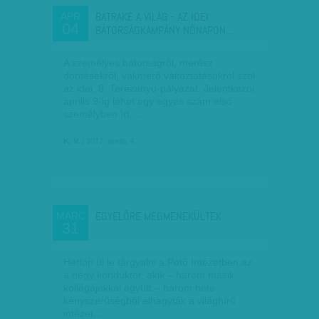
BÁTRAKÉ A VILÁG - AZ IDEI
ÁPR
04
BÁTORSÁGKAMPÁNY NŐNAPON…
A személyes bátorságról, merész
döntésekről, vakmerő változtatásokról szól
az idei, 8. Terézanyu-pályázat. Jelentkezni
április 9-ig lehet egy egyes szám első
személyben írt,…
K. V.
| 2017. április 4.
EGYELŐRE MEGMENEKÜLTEK
MÁRC
31
Hétfőn ül le tárgyalni a Pető Intézetben az
a négy konduktor, akik – három másik
kollégájukkal együtt – három hete
kényszerűségből elhagyták a világhírű
intézet…