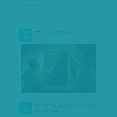
K. V.
| 2016. december 12.
EZT ALIGHA ÁLLÍTANÁK KI
DEC
12
FOLYTATÓDIK A PAKSI JÁTSZMA - NEM
NOV
28
ROHANHATNAK…