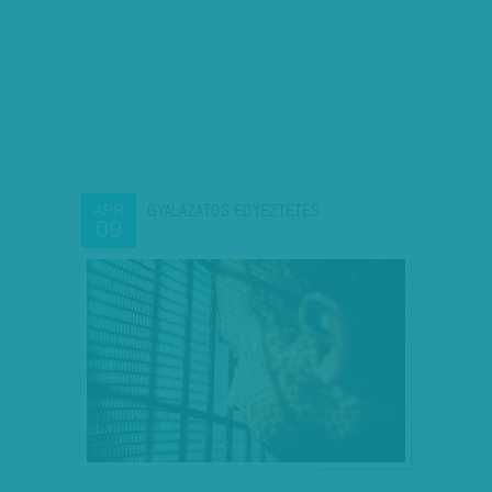
GYALÁZATOS EGYEZTETÉS
ÁPR
09