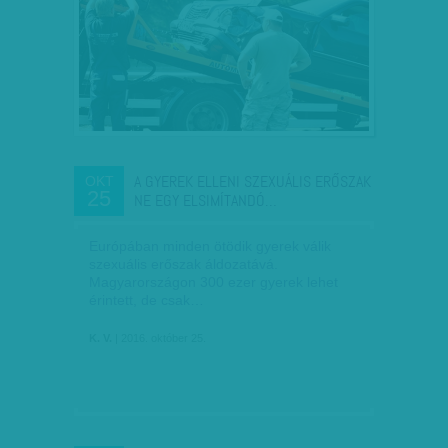
A GYEREK ELLENI SZEXUÁLIS ERŐSZAK
OKT
25
NE EGY ELSIMÍTANDÓ…
Európában minden ötödik gyerek válik
szexuális erőszak áldozatává.
Magyarországon 300 ezer gyerek lehet
érintett, de csak…
K. V.
| 2016. október 25.