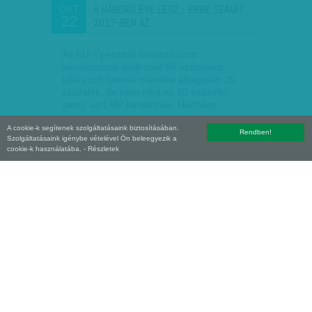
A HÁBORÚ ÉVE LESZ - ERRE SZÁMÍT
OKT
22
2017-BEN AZ…
Az EU-s pénzből finanszírozott
beruházások több mint 90 százaléka
túlárazott (ennek mértéke átlagosan 25
százalék, de nem ritka az 50 százalék
sem); az LMP társelnöke, Hadházy…
A cookie-k segítenek szolgáltatásaink biztosításában.
K. V.
| 2016. október 22.
Rendben!
Szolgáltatásaink igénybe vételével Ön beleegyezik a
cookie-k használatába.
- Részletek
E-MAIL CÍME BUKTATTA LE A
OKT
22
ROBBANTÓT