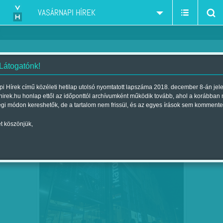
VASÁRNAPI HÍREK
 Látogatónk!
K. V.
szerző:
i Hírek című közéleti hetilap utolsó nyomtatott lapszáma 2018. december 8-án jel
hirek.hu honlap ettől az időponttól archívumként működik tovább, ahol a korábban
égi módon kereshetők, de a tartalom nem frissül, és az egyes írások sem kommente
t köszönjük,
KAMPÓK, KEREKEK, SÜLLYESZTŐK EGY
SZEP
09
BÉRHÁZ GYOMRÁBAN