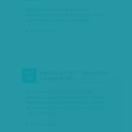
Busz gázolt halálra egy középkorú
kamionsofőrt a röszkei határátkelőhelynél
csütörtök késő este. Az elsődleges…
K. V.
| 2014. június 7.
KOMOLYRA VETT AVÍTT - RÉNYI ANDRÁS
MÁJ
26
A SZABADSÁG TÉRI…
Amióta ember az ember, emlékezik
elődeire és arra, ami vele történt – mondja
Rényi András művészettörténész, esztéta,
aki szerint az emberi közösségek csak úgy
tudnak tartósan…
K. V.
| 2014. május 26.