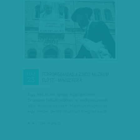
TERRORTÁMADÁS A ZSIDÓ MÚZEUM
MÁJ
25
ELŐTT - MINISZTER A…
Egy férfi tüzet nyitott a járókelőkre
Brüsszel belvárosában, a zsidó múzeum
előtt tegnap délután. Hárman meghaltak,
egy ember pedig súlyosan megsebesült.
K. V.
| 2014. május 25.