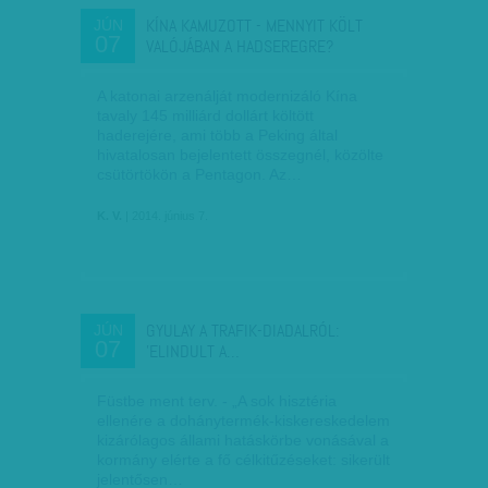
KÍNA KAMUZOTT - MENNYIT KÖLT
JÚN
07
VALÓJÁBAN A HADSEREGRE?
A katonai arzenálját modernizáló Kína
tavaly 145 milliárd dollárt költött
haderejére, ami több a Peking által
hivatalosan bejelentett összegnél, közölte
csütörtökön a Pentagon. Az…
K. V.
| 2014. június 7.
GYULAY A TRAFIK-DIADALRÓL:
JÚN
07
'ELINDULT A…
Füstbe ment terv. - „A sok hisztéria
ellenére a dohánytermék-kiskereskedelem
kizárólagos állami hatáskörbe vonásával a
kormány elérte a fő célkitűzéseket: sikerült
jelentősen…