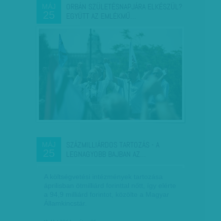
ORBÁN SZÜLETÉSNAPJÁRA ELKÉSZÜL?
MÁJ
25
EGYÜTT AZ EMLÉKMŰ…
SZÁZMILLIÁRDOS TARTOZÁS - A
MÁJ
25
LEGNAGYOBB BAJBAN AZ…
A költségvetési intézmények tartozása
áprilisban ötmilliárd forinttal nőtt, így elérte
a 94,9 milliárd forintot, közölte a Magyar
Államkincstár.