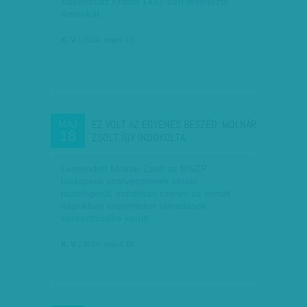
Kolumbusz Kristóf 1492-ben felfedezte
Amerikát.
K. V.
| 2014. május 19.
EZ VOLT AZ EGYENES BESZÉD: MOLNÁR
MÁJ
18
ZSOLT ÍGY INDOKOLTA…
Lemondott Molnár Zsolt az MSZP
budapesti szervezetének elnöki
tisztségéről, indoklása szerint az elmúlt
napokban érdemtelen támadások
kereszttüzébe került.
K. V.
| 2014. május 18.