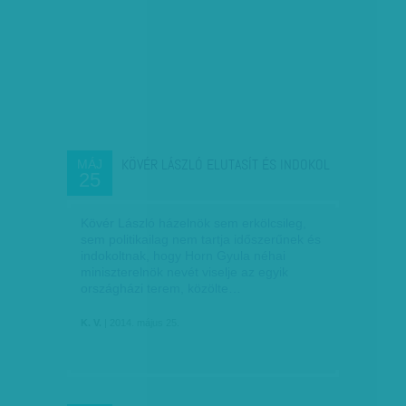
KÖVÉR LÁSZLÓ ELUTASÍT ÉS INDOKOL
MÁJ
25
Kövér László házelnök sem erkölcsileg,
sem politikailag nem tartja időszerűnek és
indokoltnak, hogy Horn Gyula néhai
miniszterelnök nevét viselje az egyik
országházi terem, közölte…
K. V.
| 2014. május 25.