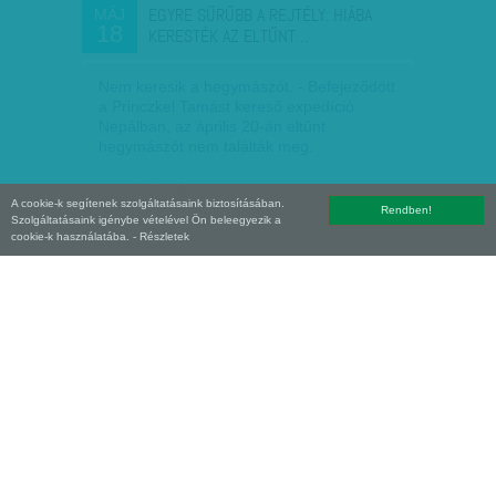
EGYRE SŰRŰBB A REJTÉLY: HIÁBA
MÁJ
18
KERESTÉK AZ ELTŰNT…
Nem keresik a hegymászót. - Befejeződött
a Princzkel Tamást kereső expedíció
Nepálban, az április 20-án eltűnt
hegymászót nem találták meg.
K. V.
| 2014. május 18.
A cookie-k segítenek szolgáltatásaink biztosításában.
Rendben!
Szolgáltatásaink igénybe vételével Ön beleegyezik a
cookie-k használatába.
- Részletek
AZ EGYIK BRINGÁS LÁT, ÍGY TEKERTEK
MÁJ
18
TANDEMBEN