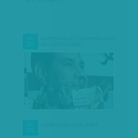
K. V.
| 2014. május 25.
EGYIPTOM VÁLASZT: PAPÍRFORMA, VAGY
MÁJ
25
MEGLEPETÉS BALRÓL?
SZENTFÖLDÖN VIZITEL A PÁPA
MÁJ
25