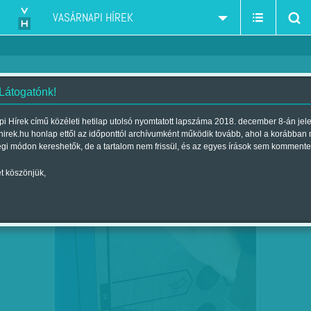
VASÁRNAPI HÍREK
 Látogatónk!
K. V.
szerző:
i Hírek című közéleti hetilap utolsó nyomtatott lapszáma 2018. december 8-án jel
hirek.hu honlap ettől az időponttól archívumként működik tovább, ahol a korábban
égi módon kereshetők, de a tartalom nem frissül, és az egyes írások sem kommente
t köszönjük,
AUTÓS, FIZESS!
JÚN
11