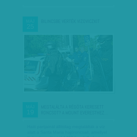
BILINCSBE VERTÉK VIZOVICZKIT
MÁJ
25
MEGTALÁLTA A RÉGÓTA KERESETT
MÁJ
19
RONCSOT? A MOUNT EVERESTHEZ…
Haiti partjainál állítólag megtalálták a víz
alatt a Santa Maria hajóroncsait, amellyel