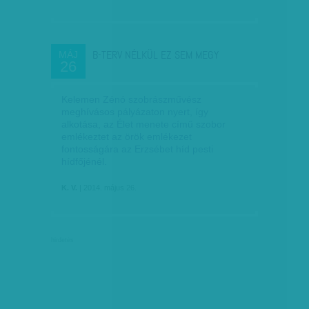
B-TERV NÉLKÜL EZ SEM MEGY
MÁJ
26
Kelemen Zénó szobrászművész
meghívásos pályázaton nyert, így
alkotása, az Élet menete című szobor
emlékeztet az örök emlékezet
fontosságára az Erzsébet híd pesti
hídfőjénél.
K. V.
| 2014. május 26.
hirdetés