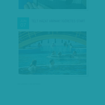
TELT HÁZAT VÁRNAK! ÍGÉRETES START
JÚN
07
társadalmi célú hirdetés