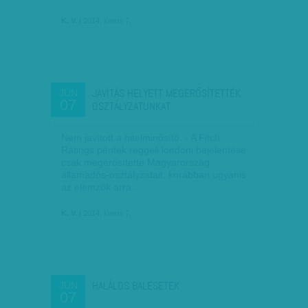
K. V.
| 2014. június 7.
JAVÍTÁS HELYETT MEGERŐSÍTETTÉK
JÚN
07
OSZTÁLYZATUNKAT
Nem javított a hitelminősítő. - A Fitch
Ratings péntek reggeli londoni bejelentése
csak megerősítette Magyarország
államadós-osztályzatait, korábban ugyanis
az elemzők arra…
K. V.
| 2014. június 7.
HALÁLOS BALESETEK
JÚN
07