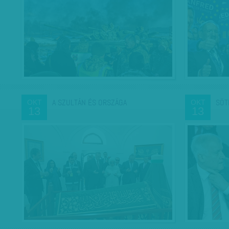
A SZULTÁN ÉS ORSZÁGA
SÖT
OKT
OKT
13
13