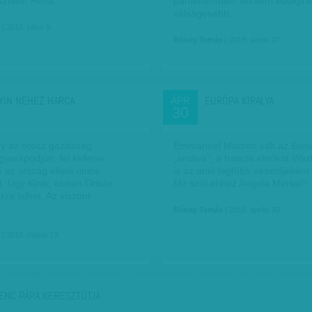
sztere, Horst…
parlamentben. Minden eddiginé
válságosabb…
| 2018. július 9.
Rónay Tamás
| 2018. június 27.
YIN NEHÉZ HARCA
EURÓPA KIRÁLYA
ÁPR
30
y az orosz gazdaság
Emmanuel Macron vált az Euró
gyarapodjon, fel kellene
„arcává”, a francia elnököt Wa
 az ország elleni uniós
is az unió legfőbb vezetőjeként
t. Úgy tűnik, ebben Orbán
Mit szól ehhez Angela Merkel?
kra lelhet. Az viszont
Rónay Tamás
| 2018. április 30.
| 2018. május 13.
ENC PÁPA KERESZTÚTJA