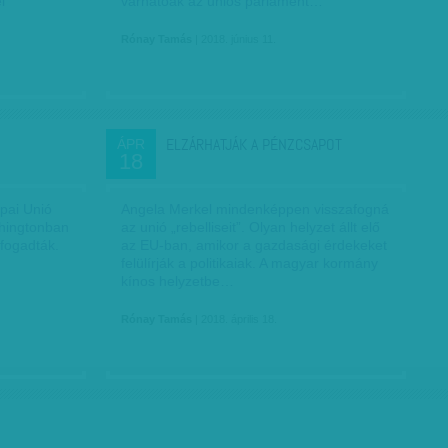
l
várhatóak az uniós parlament…
Rónay Tamás
| 2018. június 11.
ELZÁRHATJÁK A PÉNZCSAPOT
ÁPR
18
pai Unió
Angela Merkel mindenképpen visszafogná
shingtonban
az unió „rebelliseit”. Olyan helyzet állt elő
 fogadták.
az EU-ban, amikor a gazdasági érdekeket
felülírják a politikaiak. A magyar kormány
kínos helyzetbe…
Rónay Tamás
| 2018. április 18.