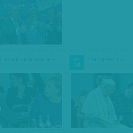
ÉT FELHŐK A KANCELLÁR FELETT
A PÁPA KERESZTÚTJA
OKT
04