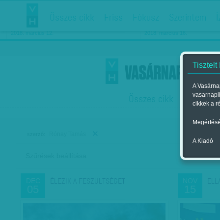
Összes cikk
Friss
Fókusz
Szerintem
Í
Chipekkel a rák ellen
Párkapcsolati matiné
2018. március 12.
2018. március 16.
Tisztelt
A Vasárnap
vasarnapi
Összes cikk
Friss
F
cikkek a r
Megértésé
Rónay Tamás
szerző:
A Kiadó
Szűrések beállítása
Szer
ÉLEZIK A FESZÜLTSÉGET
ELL
DEC
NOV
05
15