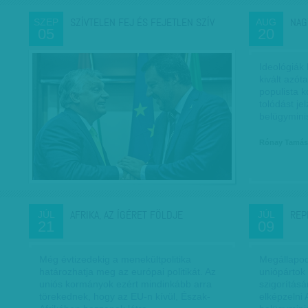
SZÍVTELEN FEJ ÉS FEJETLEN SZÍV
NAG
SZEP
AUG
05
20
Ideológiák
kivált azó
populista k
tolódást je
belügymini
Rónay Tamás
AFRIKA, AZ ÍGÉRET FÖLDJE
REP
JÚL
JÚL
21
09
Még évtizedekig a menekültpolitika
Megállapod
határozhatja meg az európai politikát. Az
uniópártok
uniós kormányok ezért mindinkább arra
szigorítás
törekednek, hogy az EU-n kívül, Észak-
elképzelni 