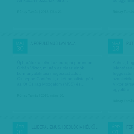
Afrikában hozzanak létre…
belügymini
Rónay Tamás
| 2018. július 21.
Rónay Tamás
A POPULIZMUS LAVINÁJA
PUT
MÁJ
MÁJ
30
13
Új barátokra lelhet az európai porondon
Ahhoz, hog
Orbán Viktor, miután az olasz elnök
jelentősen 
kormányalakítási megbízást adott
függeszteni
Giuseppe Conténak, a két populista párt,
szankcióka
az Öt Csillag Mozgalom (M5S) és…
Viktor társa
egyelőre…
Rónay Tamás
| 2018. május 30.
Rónay Tamás
ILLIBERALIZMUS, IDEOLÓGIA NÉLKÜL
FER
ÁPR
ÁPR
01
01