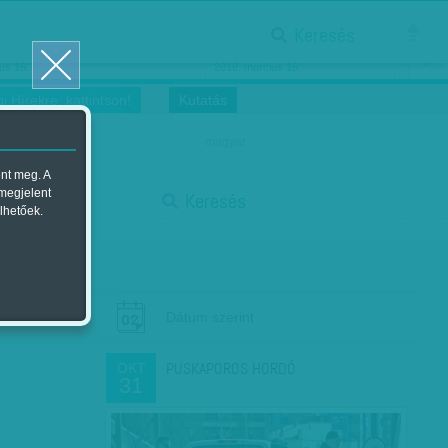
Keresés
ősnők nőnapra
Megtáncoltatott Oscar-szobor
us 16.
2018. március 16.
i Hírekre, kattintson!
Kutatás
magyar
ent meg. A
start
 megjelent
Keresés
lhetőek.
stop
Dátum szerint
PUSKAPOROS HORDÓ
OKT
31