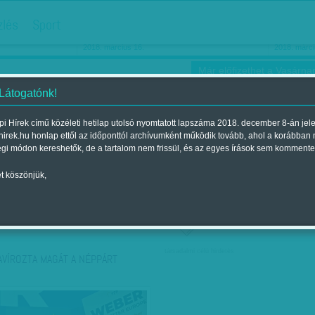
hirdetés
zlés
Sport
Ha még egyszer nyolcvanéves…
Barbie-h
2018. március 16.
2018. márci
Már előfizethet a Vasárnap
 Látogatónk!
i Hírek című közéleti hetilap utolsó nyomtatott lapszáma 2018. december 8-án jel
hirek.hu honlap ettől az időponttól archívumként működik tovább, ahol a korábban
ókusz
Szerintem
Ízlés
Sport
égi módon kereshetők, de a tartalom nem frissül, és az egyes írások sem kommente
t köszönjük,
ző szerint
Címke szerint
társadalmi célú hirdetés
AVÍROZTA MAGÁT A NÉPPÁRT