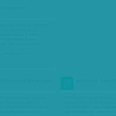
hirdetés
Y EURÓPAI FALAT
 harca dúl az Európai Unióban,
ta, hogy Olaszországban
ormány alakult. A jobbra
lzi, hogy Matteo Salvini
szter már a Mussolini-éra…
| 2018. augusztus 20.
EDÉS A KOALÍCIÓ BERLINI FALAIN
MODERN KORI TÖRÖK SZ
JÚN
27
ás született ugyan a német
Előrejelzések szerint Recep Ta
 között a menekültkérdés
Erdogan török elnök a vasárna
áról, de hosszabb távon nehéz
államfőválasztás nagy esélyes
Angela Merkel kancellár és
ellenzék többségre tehet szert 