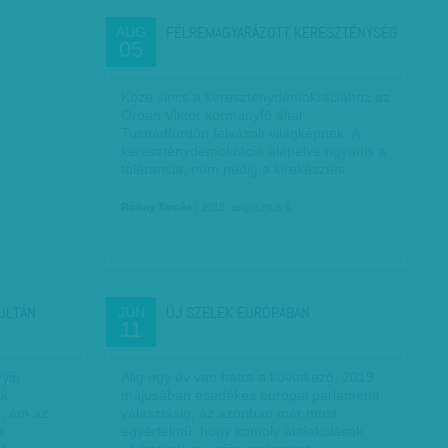
FÉLREMAGYARÁZOTT KERESZTÉNYSÉG
AUG
05
Köze sincs a kereszténydemokráciához az
Orbán Viktor kormányfő által
Tusnádfürdőn felvázolt világképnek. A
kereszténydemokrácia alapelve ugyanis a
tolerancia, nem pedig a kirekesztés.
Rónay Tamás
| 2018. augusztus 5.
ULTÁN
ÚJ SZELEK EURÓPÁBAN
JÚN
11
yyip
Alig egy év van hátra a következő, 2019
pi
májusában esedékes európai parlamenti
e, ám az
választásig, az azonban már most
a
egyértelmű, hogy komoly átalakulások