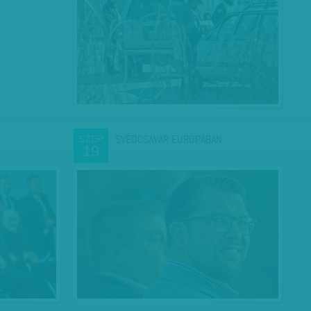
SVÉDCSAVAR EURÓPÁBAN
SZEP
19