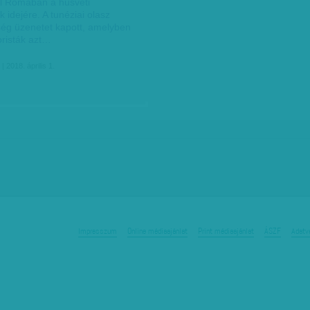
el Rómában a húsvéti
k idejére. A tunéziai olasz
ég üzenetet kapott, amelyben
oristák azt…
| 2018. április 1.
Impresszum
Online médiaajánlat
Print médiaajánlat
ÁSZF
Adatv