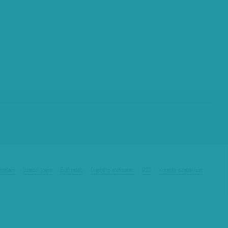
édelem
Szerzői jogok
Előfizetés
Digitális előfizetés
RSS
Kutatás szabályzat