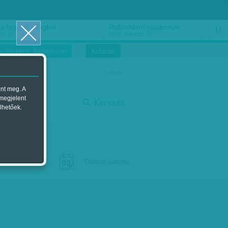
a legelső világból
Reformkori roadmovie
us 16.
2018. március 15.
i Hírekre, kattintson!
Kutatás
magyar
ent meg. A
stop
 megjelent
Keresés
lhetőek.
Dátum szerint