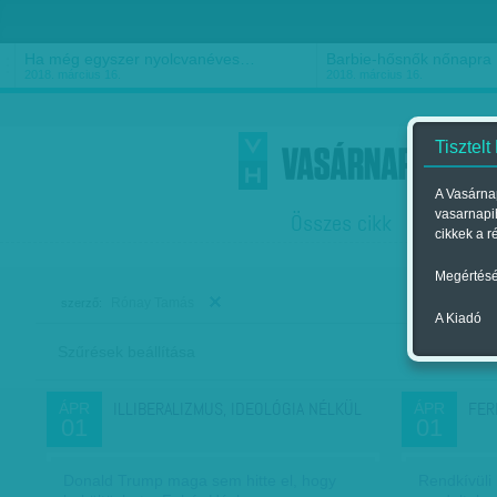
Ha még egyszer nyolcvanéves…
Barbie-hősnők nőnapra
2018. március 16.
2018. március 16.
Tisztelt
A Vasárnap
vasarnapi
Összes cikk
Friss
F
cikkek a r
Megértésé
Rónay Tamás
szerző:
A Kiadó
Szűrések beállítása
Szer
ILLIBERALIZMUS, IDEOLÓGIA NÉLKÜL
FER
ÁPR
ÁPR
01
01
Donald Trump maga sem hitte el, hogy
Rendkívüli