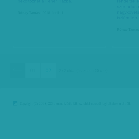
beköltözhet a Fehér Házba.
rendeltek 
szertartáso
nagykövets
Rónay Tamás
| 2018. április 1.
iszlám terr
Rónay Tamás
01
02
2 / 2 oldal
(összesen
20
cikk)
Copyright (C) 2026, XXI század Média Kft. Az oldal szerzői jogi oltalom alatt áll.