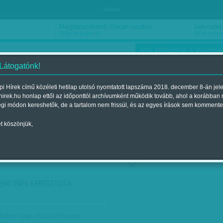
hirdetés
Megtáncoltatott Oscar-szobor
Üdvözlet 
2018. március 16.
2018. márci
Már előfizethet a Vasárnap
 Látogatónk!
i Hírek című közéleti hetilap utolsó nyomtatott lapszáma 2018. december 8-án jel
hirek.hu honlap ettől az időponttól archívumként működik tovább, ahol a korábban
ókusz
Szerintem
Ízlés
Sport
égi módon kereshetők, de a tartalom nem frissül, és az egyes írások sem kommente
t köszönjük,
ző szerint
Címke szerint
ENC PÁPA KERESZTÚTJA
 biztonsági intézkedéseket