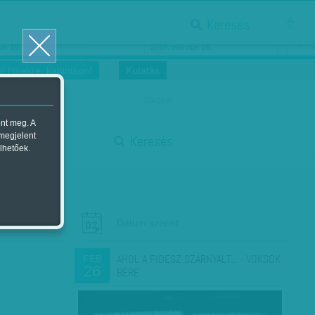
Keresés
ősnők nőnapra
Megtáncoltatott Oscar-szobor
us 16.
2018. március 16.
i Hírekre, kattintson!
Kutatás
magyar
ent meg. A
start
 megjelent
Keresés
lhetőek.
stop
Dátum szerint
AHOL A FIDESZ SZÁRNYALT... - VOKSOK
FEB
26
BÉRE