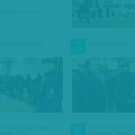
váth Nóra
| 2015. február 14.
CS SZÜKSÉG RETESZRE
ÍGY FOGADTÁK ORBÁNT
FEB
08
ANDI HALÁSZOK MOST NEM
TÉVES HÍR LELKESÍTETTE
FEB
07
SZANAK! - VITA A…
RAJONGÓKAT - MARAD A