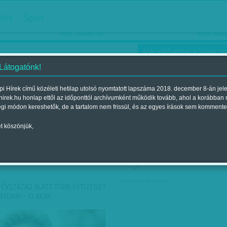
hirdetés
zlés
Sport
Ha még egyszer nyolcvanéves…
Barbie-h
2018. március 16.
2018. márci
Már előfizethet a Vasárnap
 Látogatónk!
i Hírek című közéleti hetilap utolsó nyomtatott lapszáma 2018. december 8-án jel
hirek.hu honlap ettől az időponttól archívumként működik tovább, ahol a korábban
ókusz
Szerintem
Ízlés
Sport
égi módon kereshetők, de a tartalom nem frissül, és az egyes írások sem kommente
t köszönjük,
ző szerint
Címke szerint
társadalmi célú hirdetés
 ÉVSZÁZAD ALATT TÖBB ÉVTIZEDET
RTÜNK! - KI AKAR…