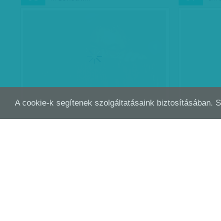
A cookie-k segítenek szolgáltatásaink biztosításában. 
ŐRÜLT ÉJSZAKA LESZ
NEM
FEB
FEB
01
01
KEG