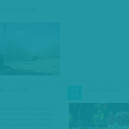
hirdetés
AHOGY ÁT KELL JUTNI
NÉL MEGÁLLTAK
LASSÚ FORRADALOM
FEB
14
ént robbant a hír: Harper Lee
rónő 55 évvel a Ne bántsátok a
! megjelenése után új kötettel
k. A könyv az ötvenes években