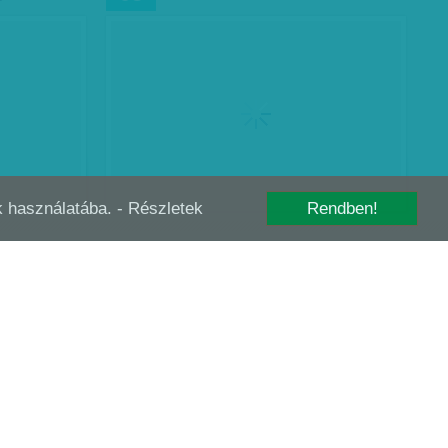
-k használatába.
- Részletek
Rendben!
 TÖRTÉNET
KORHATÁROS TARTALOM
JAN
31
kiállja az
még George
mekműve
ető lenne.
1.