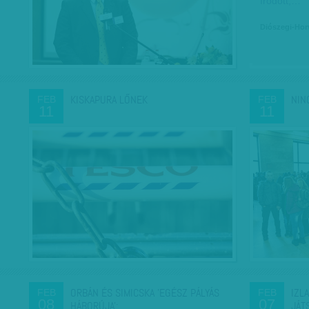
íródott,…
Diószegi-Hor
KISKAPURA LŐNEK
NIN
FEB
FEB
11
11
ORBÁN ÉS SIMICSKA 'EGÉSZ PÁLYÁS
IZL
FEB
FEB
08
07
HÁBORÚJA':…
JÁT