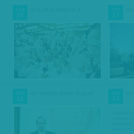
HA ELJÖN AZ IGENEK IDEJE
VAL
FEB
FEB
18
17
HETI ABSZURD: BÁTRAN VÁLLALJÁK
EGY
FEB
FEB
16
14
Szenzációk
amerikai í
feketerigót
jelentkezi