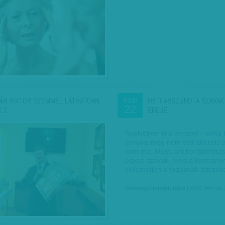
ÁN VIKTOR SZEMMEL LÁTHATÓAN
HETI ABSZURD: A SZAVAK
FEB
22
T...
EREJE
Nyelvében él a nemzet – soha 
annyira még nem volt aktuális
mint ma. Most, amikor tiltólistá
egyes szavak, mert a kormány
kellemetlen a fogalmak létezé
Diószegi-Horváth Nóra
| 2015. február 