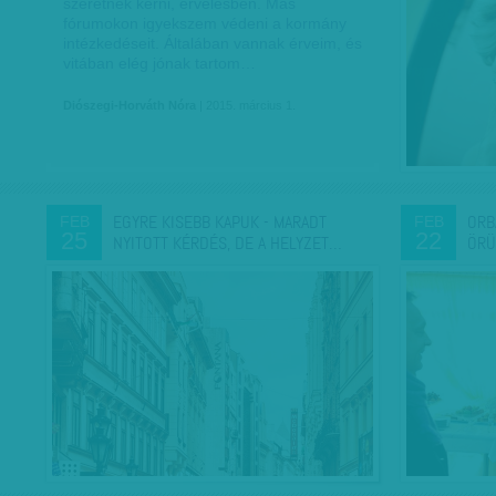
szeretnék kérni, érvelésben. Más
fórumokon igyekszem védeni a kormány
intézkedéseit. Általában vannak érveim, és
vitában elég jónak tartom…
Diószegi-Horváth Nóra
| 2015. március 1.
EGYRE KISEBB KAPUK - MARADT
ORB
FEB
FEB
25
22
NYITOTT KÉRDÉS, DE A HELYZET…
ÖRÜL