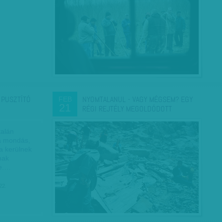
 PUSZTÍTÓ
NYOMTALANUL - VAGY MÉGSEM? EGY
FEB
21
RÉGI REJTÉLY MEGOLDÓDOTT
talán
 a mondás,
ra kerülnek
nak
se.…
22.