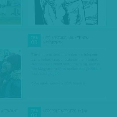
HETI ABSZURD: MINKET NEM
FEB
08
KÉRDEZNEK
Történt, ami történt a héten – elfelejteni
ezt a néhány napot biztosan nem fogjuk.
Méltatlanul sikkadt viszont el a hír, misze­
rint Magyarországon romlott a leginkább a
szabadságjogok…
Diószegi-Horváth Nóra
| 2015. február 8.
 A TRABANT-
LEPOROLT MÉRGEZŐ AKTÁK
FEB
03
…