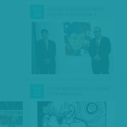
A KÉP BAL SZÉLÉN GOODFRIEND,
FEB
16
KÖZÉPEN IS GOODFRIEND, A…
PAJZÁN MÉRFÖLDKÖVEK - A SZÜRKE
FEB
13
ÖTVEN ÁRNYALATÁIG…