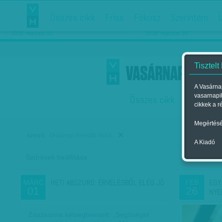
Összes cikk
Friss
Fókusz
Szerintem
Í
Chipekkel a rák ellen
Párkapcsolati matiné
2018. március 12.
2018. március 16.
Tisztelt
A Vasárnap
vasarnapi
Összes cikk
Friss
F
cikkek a r
Megértésé
Diószegi-Horváth Nóra
szerző:
A Kiadó
Szűrések beállítása
Szer
HETI ABSZURD: ÉRVELÉSBŐL ELÉG JÓ
EGY
MÁRC
FEB
01
26
NYE
Zsuzsanna kétségbeesett: „Segítséget