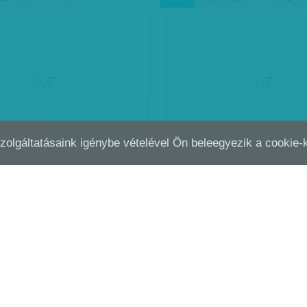
Szolgáltatásaink igénybe vételével Ön beleegyezik a cookie
 SZOKVÁNYOS MÓDJA EZ A
HETI ABSZURD: ÚJRAÍRT
FEB
01
YELET LEROVÁSÁNAK...
Világirodalmi klasszikus az, ami 
idők próbáját – ám azt talán 
Orwell sem gondolta, hogy re
(nyilván kicsiben) megismételh
Diószegi-Horváth Nóra
| 2015. február 