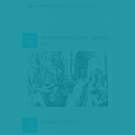
Diószegi-Horváth Nóra
| 2015. szeptember 20.
'ÉN INKÁBB HORGÁSZNÉK' – MONDTA,
SZEP
18
MAJD…
A MÉRGET SZERETTE
SZEP
15