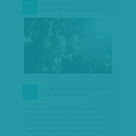
MINDENKI SÉRÜL -
SZEP
20
MEGOSZTOTTSÁGUNK HOSSZÚ TÁVÚ…
ILYESMI MÉG SOSEM ÉRTE HAZÁNKAT -
SZEP
20
TUDÁS ÉS TAPASZTALAT…
A Magyarországon kialakult helyzet
elemzésében Tarrósy István, a Pécsi
Tudományegyetem Politikatudományi és
Nemzetközi Tanulmányok Tanszékének
adjunktusa segít nekünk, aki az elmúlt…