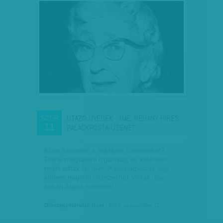
UTAZÓ ÜVEGEK - ÍME, NÉHÁNY HÍRES
SZEP
11
PALACKPOSTA-ÜZENET
Ki ne szeretné a rejtélyes üzeneteket?
Pláne megtalálni izgalmas, és kideríteni,
miért adták fel őket. A palackposták egy
időben nagyon népszerűek voltak, így
sokan árgus szemmel…
Diószegi-Horváth Nóra
| 2015. szeptember 11.