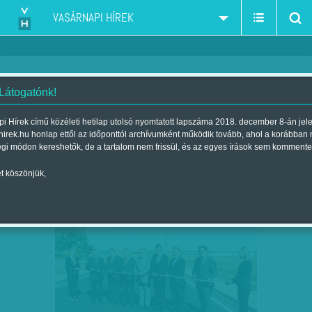
VASÁRNAPI HÍREK
 Látogatónk!
Diószegi-Horváth Nóra
szerző:
i Hírek című közéleti hetilap utolsó nyomtatott lapszáma 2018. december 8-án jel
hirek.hu honlap ettől az időponttól archívumként működik tovább, ahol a korábban
égi módon kereshetők, de a tartalom nem frissül, és az egyes írások sem kommente
t köszönjük,
KÉT KÖRÖMCIPŐS, HAT NYAKKENDŐS,
SZEP
27
ÉS MAGA SZIJJÁRTÓ