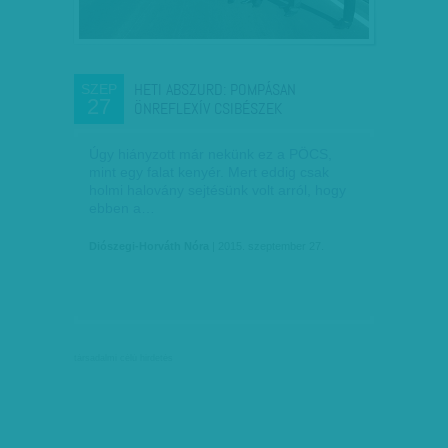
HETI ABSZURD: POMPÁSAN
SZEP
27
ÖNREFLEXÍV CSIBÉSZEK
Úgy hiányzott már nekünk ez a PÖCS,
mint egy falat kenyér. Mert eddig csak
holmi halovány sejtésünk volt arról, hogy
ebben a…
Diószegi-Horváth Nóra
| 2015. szeptember 27.
társadalmi célú hirdetés