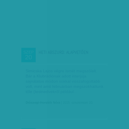
HETI ABSZURD: ALAPVETŐEN
SZEP
20
Simicska Lajos végre ismét megszólalt.
Bár a Klubrádiónak adott interjúja
sajnálatos módon sokkal visszafogottabb
volt, mint amit februárban megszokhattunk
tőle (testnedvekről például…
Diószegi-Horváth Nóra
| 2015. szeptember 20.