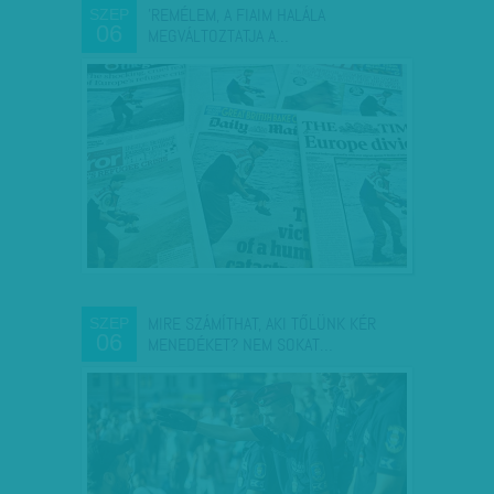
'REMÉLEM, A FIAIM HALÁLA
SZEP
06
MEGVÁLTOZTATJA A…
MIRE SZÁMÍTHAT, AKI TŐLÜNK KÉR
SZEP
06
MENEDÉKET? NEM SOKAT…