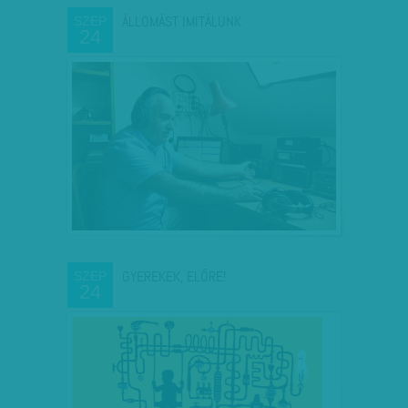
ÁLLOMÁST IMITÁLUNK
SZEP
24
GYEREKEK, ELŐRE!
SZEP
24