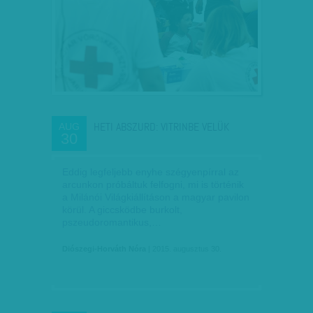
HETI ABSZURD: VITRINBE VELÜK
AUG
30
Eddig legfeljebb enyhe szégyenpírral az
arcunkon próbáltuk felfogni, mi is történik
a Milánói Világkiállításon a magyar pavilon
körül. A giccsködbe burkolt,
pszeudoromantikus,…
Diószegi-Horváth Nóra
| 2015. augusztus 30.