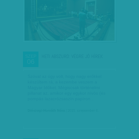
HETI ABSZURD: VÉGRE JÓ HÍREK
SZEP
06
Szóval az úgy volt, hogy nagy erőkkel
készültem rá, a kezembe veszem a
Magyar Időket. Mégiscsak történelmi
pillanat az, amikor egy egykor nívós (és
pompás lazacrózsaszín papíron…
Diószegi-Horváth Nóra
| 2015. szeptember 6.