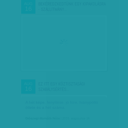
BEKÉREDZKEDTÜNK EGY KIPAKOLÁSRA
AUG
16
- SZÁLLÍTMÁNY…
EZ ITT EGY KÖZTISZTASÁGI
AUG
16
SZABÁLYSÉRTÉS...
A hét képe, fenyítése, jó híre, hiánypótló
ötlete és a hét száma.
Diószegi-Horváth Nóra
| 2015. augusztus 16.