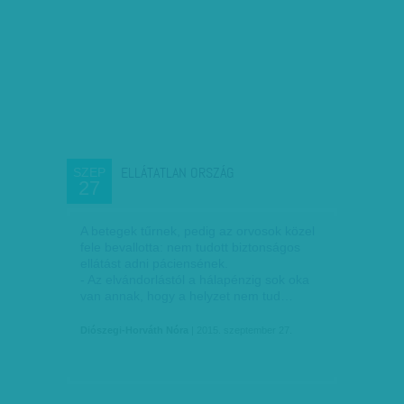
ELLÁTATLAN ORSZÁG
SZEP
27
A betegek tűrnek, pedig az orvosok közel
fele bevallotta: nem tudott biztonságos
ellátást adni páciensének.
- Az elvándorlástól a hálapénzig sok oka
van annak, hogy a helyzet nem tud…
Diószegi-Horváth Nóra
| 2015. szeptember 27.