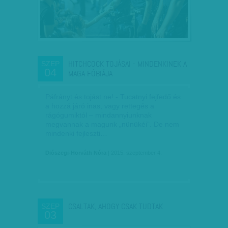
HITCHCOCK TOJÁSAI - MINDENKINEK A
SZEP
04
MAGA FÓBIÁJA
Páfrányt és tojást ne! - Tucatnyi fejfedő és
a hozzá járó inas, vagy rettegés a
rágógumiktól – mindannyiunknak
megvannak a magunk „nünükéi”. De nem
mindenki fejleszti…
Diószegi-Horváth Nóra
| 2015. szeptember 4.
CSALTAK, AHOGY CSAK TUDTAK
SZEP
03