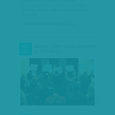
demagógnak tűnhetett a felvetés,
miszerint, ha a hét utolsó napján zárva
vannak a boltok, akkor legalább elmehet
az ember…
Diószegi-Horváth Nóra
| 2015. május 31.
MIRE VOLT KÉPES TARLÓS HATÉVESEN?
MÁJ
31
ÉS 2015-BEN, A…