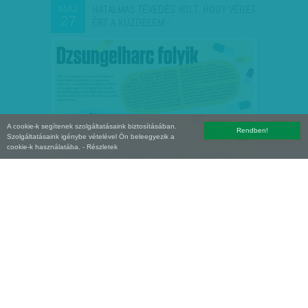
HATALMAS TÉVEDÉS VOLT, HOGY VÉGET
MÁJ
27
ÉRT A KÜZDELEM -…
A cookie-k segítenek szolgáltatásaink biztosításában.
Rendben!
Szolgáltatásaink igénybe vételével Ön beleegyezik a
cookie-k használatába.
- Részletek
ADOMÁNYMALACOK ÉS A JOBBIK
MÁJ
26
NYOMÁBAN