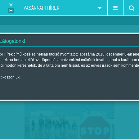
VASÁRNAPI HÍREK
 Látogatónk!
Diószegi-Horváth Nóra
szerző:
i Hírek című közéleti hetilap utolsó nyomtatott lapszáma 2018. december 8-án jel
hirek.hu honlap ettől az időponttól archívumként működik tovább, ahol a korábban
égi módon kereshetők, de a tartalom nem frissül, és az egyes írások sem kommente
t köszönjük,
VASFÜGGÖNY: ÉRTELMETLEN ÉS
JÚN
21
KEGYETLEN