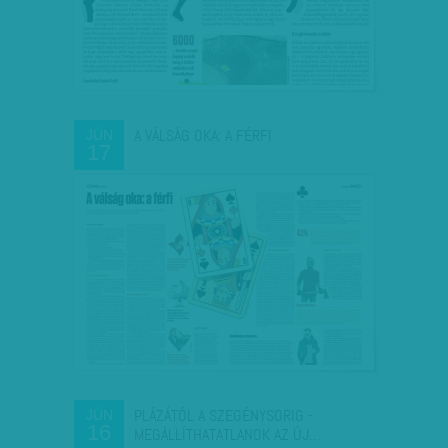
A VÁLSÁG OKA: A FÉRFI
JÚN
17
PLÁZÁTÓL A SZEGÉNYSORIG -
JÚN
16
MEGÁLLÍTHATATLANOK AZ ÚJ…