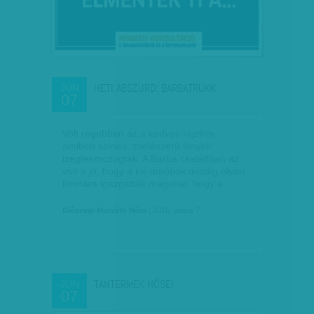
HETI ABSZURD: BARBATRÜKK
JÚN
07
Volt régebben az a kedves rajzfilm,
amiben színes, zselészerű lények
izegtekmozogtak. A Barba családban az
volt a jó, hogy a kis amőbák mindig olyan
formára igazgatták magukat, hogy a…
Diószegi-Horváth Nóra
| 2015. június 7.
TANTERMEK HŐSEI
JÚN
07