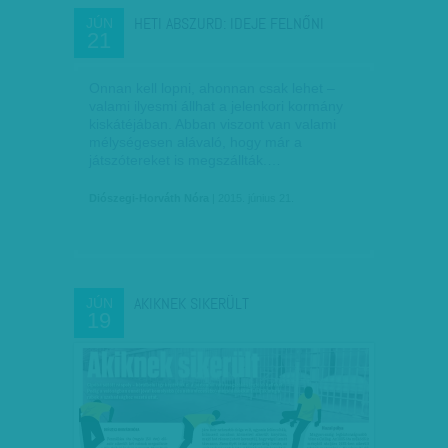
HETI ABSZURD: IDEJE FELNŐNI
JÚN
21
Onnan kell lopni, ahonnan csak lehet –
valami ilyesmi állhat a jelenkori kormány
kiskátéjában. Abban viszont van valami
mélységesen alávaló, hogy már a
játszótereket is megszállták.…
Diószegi-Horváth Nóra
| 2015. június 21.
AKIKNEK SIKERÜLT
JÚN
19