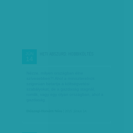
HETI ABSZURD: HOBBIKÖLTÉS
JÚN
14
Nézze, milyen országban élne
szívesebben?! Ahol a miniszterelnök
szigorúan betartja a költségvetési
szabályokat, de a gazdaság stagnál,
romlik, vagy egy olyan országban, ahol a
gazdaság…
Diószegi-Horváth Nóra
| 2015. június 14.