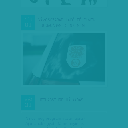
VÁMOSSZABADI LAKÓI FÉLELMEK
JÚN
01
FOGSÁGÁBAN - SENKI NEM…
HETI ABSZURD: HÁLAADÁS
MÁJ
31
Nincs még program vasárnapra?
Ajánlanék egyet. Bármennyire is