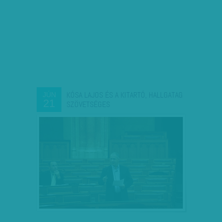
KÓSA LAJOS ÉS A KITARTÓ, HALLGATAG
JÚN
21
SZÖVETSÉGES