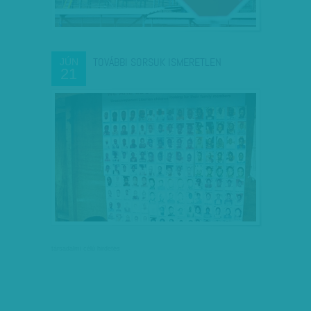
TOVÁBBI SORSUK ISMERETLEN
JÚN
21
társadalmi célú hirdetés