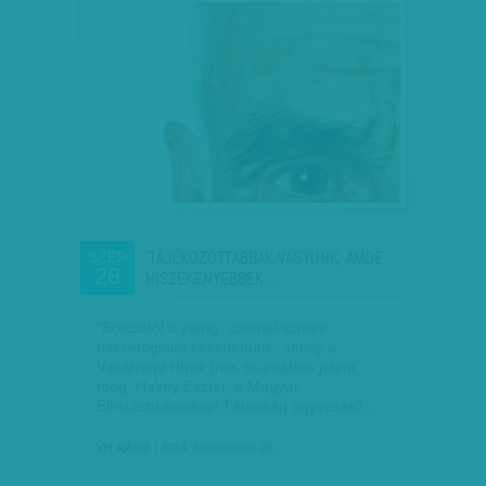
'TÁJÉKOZOTTABBAK VAGYUNK, ÁMDE
SZEP
28
HISZÉKENYEBBEK…
"Bölcsőtől a zsírig" címmel színes
összefoglalót készítettünk, amely a
Vasárnapi Hírek friss számában jelent
meg. Halmy Eszter, a Magyar
Elhízástudományi Társaság ügyvezető…
VH ajánló
| 2014. szeptember 28.