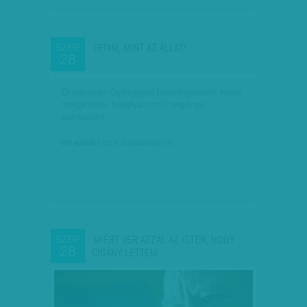
'ÍRTAM, MINT AZ ÁLLAT!'
SZEP
28
Dragomán Györggyel beszélgettünk most
megjelenő, Máglya című regénye
apropóján.
VH ajánló
| 2014. szeptember 28.
'MIÉRT VER AZZAL AZ ISTEN, HOGY
SZEP
28
CIGÁNY LETTEM'…