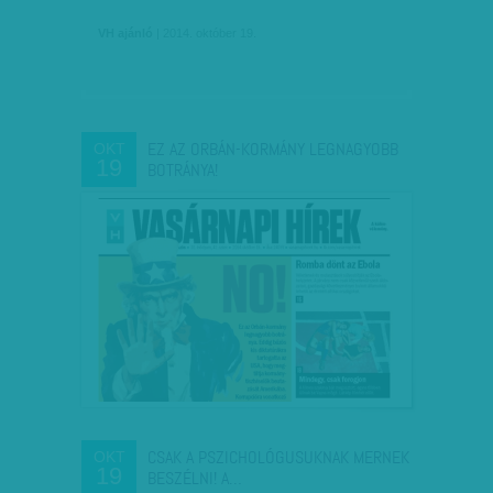
VH ajánló
| 2014. október 19.
EZ AZ ORBÁN-KORMÁNY LEGNAGYOBB
OKT
19
BOTRÁNYA!
CSAK A PSZICHOLÓGUSUKNAK MERNEK
OKT
19
BESZÉLNI! A…