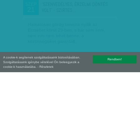
'SZENVEDÉLYES, ÉRZELMI DÖNTÉS
SZEP
21
VOLT' - SZIRTES…
Hamarosan görög taverna nyílik az
Erzsébet körút 29-ben, s bár sem enni,
sem inni nem lehet benne, a
közönségsiker garantált.
VH ajánló
| 2014. szeptember 21.
A cookie-k segítenek szolgáltatásaink biztosításában.
Rendben!
Szolgáltatásaink igénybe vételével Ön beleegyezik a
cookie-k használatába.
- Részletek
'BOCSÁNAT, ÉN ÚGY LÁTOM A
SZEP
21
REZSICSÖKKENTÉSSEL A…
Heim Péter, a Századvég Gazdaságkutató
elnöke adott interjút a Vasárnapi Híreknek.
VH ajánló
| 2014. szeptember 21.