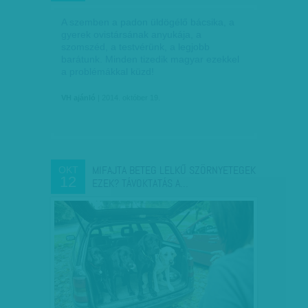
A szemben a padon üldögélő bácsika, a
gyerek ovistársának anyukája, a
szomszéd, a testvérünk, a legjobb
barátunk. Minden tizedik magyar ezekkel
a problémákkal küzd!
VH ajánló
| 2014. október 19.
MIFAJTA BETEG LELKŰ SZÖRNYETEGEK
OKT
12
EZEK? TÁVOKTATÁS A…