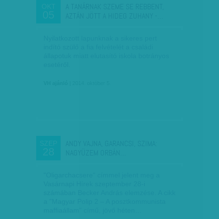
A TANÁRNAK SZEME SE REBBENT,
OKT
05
AZTÁN JÖTT A HIDEG ZUHANY -…
Nyilatkozott lapunknak a sikeres pert
indító szülő a fia felvételét a családi
állapotuk miatt elutasító iskola botrányos
esetéről.
VH ajánló
| 2014. október 5.
ANDY VAJNA, GARANCSI, SZIMA:
SZEP
28
NAGYÜZEM ORBÁN…
"Oligarchacsere" címmel jelent meg a
Vasárnapi Hírek szeptember 28-i
számában Becker András elemzése. A cikk
a "Magyar Polip 2 – A posztkommunista
maffiaállam" című, jövő héten…