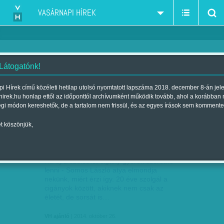
VASÁRNAPI HÍREK
 Látogatónk!
VH ajánló
szerző:
i Hírek című közéleti hetilap utolsó nyomtatott lapszáma 2018. december 8-án jel
hirek.hu honlap ettől az időponttól archívumként működik tovább, ahol a korábban
égi módon kereshetők, de a tartalom nem frissül, és az egyes írások sem kommente
t köszönjük,
MIT NEM LÁT, AKIT VAKKÁ TESZ A
OKT
26
GYŰLÖLET? HÚSZ BOLDOG…
Ha újra születne, cigány gyerek szeretne
lenni - Somos László atya elmondja
nekünk, miért érzi így. 20 éve szolgál a
cigányok között, akiknek nem csak az
életét, de sorsát is…
VH ajánló
| 2014. október 26.