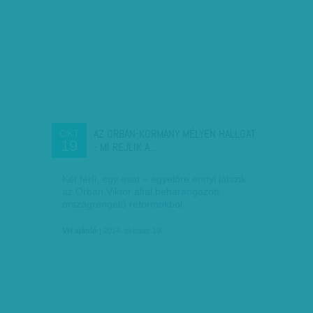
AZ ORBÁN-KORMÁNY MÉLYEN HALLGAT
OKT
19
- MI REJLIK A…
Két férfi, egy eset – egyelőre ennyi látszik
az Orbán Viktor által beharangozott
országrengető reformokból.
VH ajánló
| 2014. október 19.