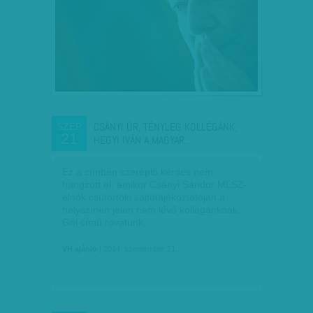
CSÁNYI ÚR, TÉNYLEG KOLLÉGÁNK,
SZEP
21
HEGYI IVÁN A MAGYAR…
Ez a címben szereplő kérdés nem
hangzott el, amikor Csányi Sándor MLSZ-
elnök csütörtöki sajtótájékoztatóján a
helyszínen jelen nem lévő kollégánknak,
Gól című rovatunk…
VH ajánló
| 2014. szeptember 21.