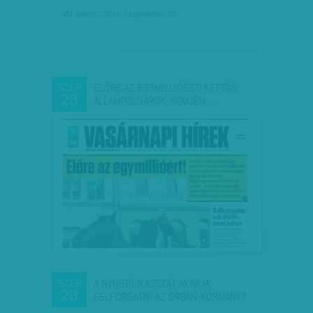
VH ajánló
| 2014. szeptember 28.
ELŐRE AZ EGYMILLIÓÉRT! KETTŐS
SZEP
28
ÁLLAMPOLGÁROK, SEMJÉN…
A NYUGDÍJKASSZÁT AKARJA
SZEP
28
FELFORGATNI AZ ORBÁN-KORMÁNY?