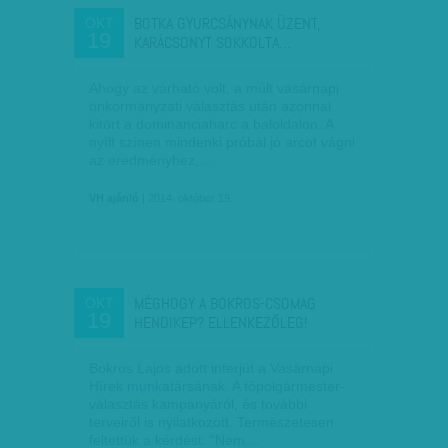
BOTKA GYURCSÁNYNAK ÜZENT,
OKT
19
KARÁCSONYT SOKKOLTA…
Ahogy az várható volt, a múlt vasárnapi
önkormányzati választás után azonnal
kitört a dominanciaharc a baloldalon. A
nyílt színen mindenki próbál jó arcot vágni
az eredményhez,…
VH ajánló
| 2014. október 19.
MÉGHOGY A BOKROS-CSOMAG
OKT
19
HENDIKEP? ELLENKEZŐLEG!
Bokros Lajos adott interjút a Vasárnapi
Hírek munkatársának. A főpolgármester-
választás kampányáról, és további
terveiről is nyilatkozott. Természetesen
feltettük a kérdést: "Nem…