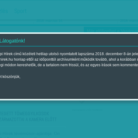
hirdetés
zlés
Sport
Ha még egyszer nyolcvanéves…
Barbie-h
2018. március 16.
2018. márci
Már előfizethet a Vasárnap
 Látogatónk!
i Hírek című közéleti hetilap utolsó nyomtatott lapszáma 2018. december 8-án jel
hirek.hu honlap ettől az időponttól archívumként működik tovább, ahol a korábban
ókusz
Szerintem
Ízlés
Sport
égi módon kereshetők, de a tartalom nem frissül, és az egyes írások sem kommente
t köszönjük,
ző szerint
Címke szerint
társadalmi célú hirdetés
TEGETT TÖMEGGYILKOSOK
ZÁRMAZOTTAI A KAMERA ELŐTT
i Hírek tévéműsor-ajánlója: On