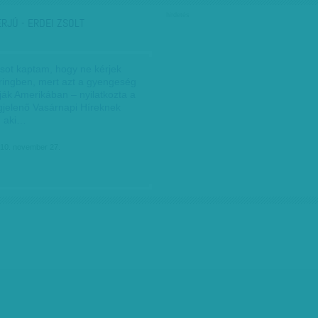
hirdetés
ERJÚ - ERDEI ZSOLT
csot kaptam, hogy ne kérjek
 ringben, mert azt a gyengeség
tják Amerikában – nyilatkozta a
jelenő Vasárnapi Híreknek
, aki…
010. november 27.