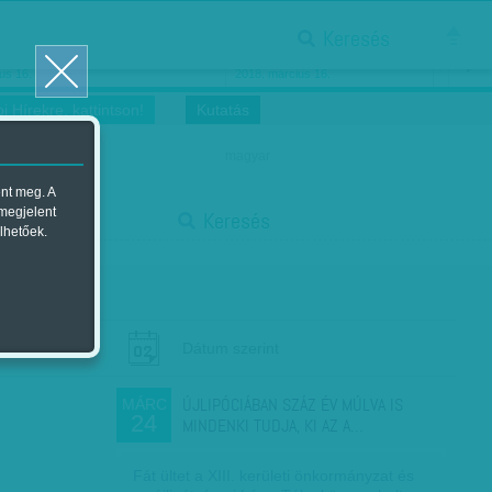
Keresés
ősnők nőnapra
Megtáncoltatott Oscar-szobor
us 16.
2018. március 16.
i Hírekre, kattintson!
Kutatás
magyar
ent meg. A
start
 megjelent
Keresés
lhetőek.
stop
Dátum szerint
ÚJLIPÓCIÁBAN SZÁZ ÉV MÚLVA IS
MÁRC
24
MINDENKI TUDJA, KI AZ A…
Fát ültet a XIII. kerületi önkormányzat és