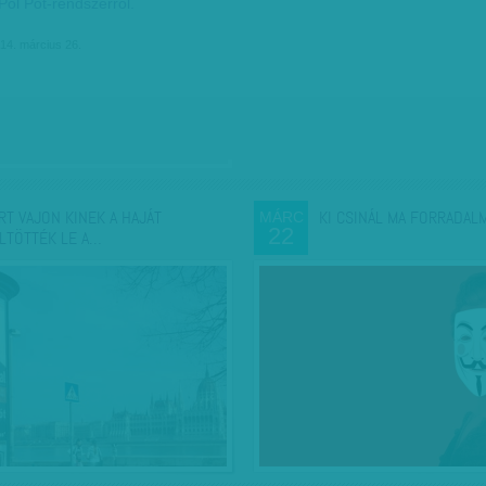
Pol Pot-rendszerről.
14. március 26.
RT VAJON KINEK A HAJÁT
KI CSINÁL MA FORRADAL
MÁRC
22
LTÖTTÉK LE A…