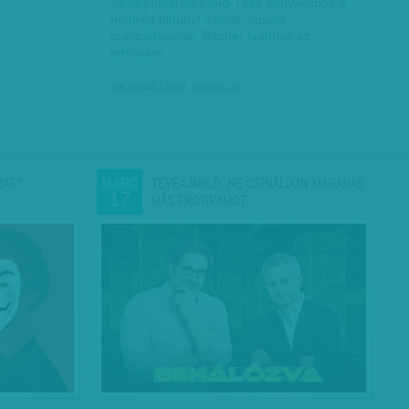
az újlipótvárosi Láng-Téka könyvesbolt a
nemrég elhunyt írónak, lapunk
publicistájának, Bächer Ivánnak az
emlékére.
VH ajánló
| 2014. március 24.
MAT?
TÉVÉAJÁNLÓ: NE CSINÁLJON MAGÁNAK
MÁRC
17
MÁS PROGRAMOT…