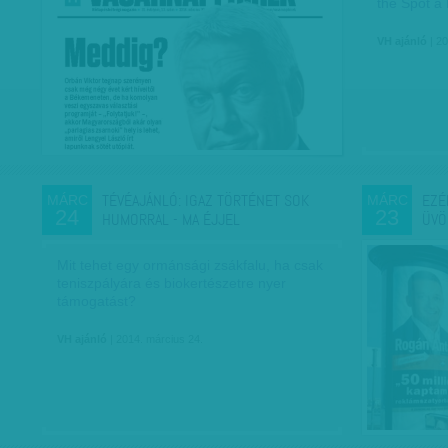
the Spot a 
VH ajánló
| 20
TÉVÉAJÁNLÓ: IGAZ TÖRTÉNET SOK
EZÉ
MÁRC
MÁRC
24
23
HUMORRAL - MA ÉJJEL
ÜVÖ
Mit tehet egy ormánsági zsákfalu, ha csak
teniszpályára és biokertészetre nyer
támogatást?
VH ajánló
| 2014. március 24.