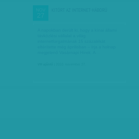
KITÖRT AZ INTERNET-HÁBORÚ
NOV
27
A napokban derült ki, hogy a kínai állami
távközlési vállalat a világ
internetforgalmának 15 százalékát
eltérítette még áprilisban – írja a holnap
megjelenő Vasárnapi Hírek. A…
VH ajánló
| 2010. november 27.