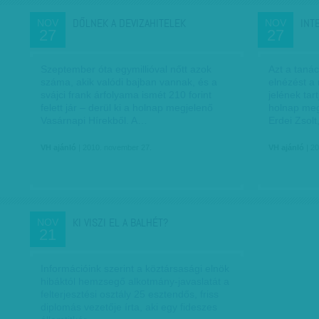
DŐLNEK A DEVIZAHITELEK
INT
NOV
NOV
27
27
Szeptember óta egymillióval nőtt azok
Azt a taná
száma, akik valódi bajban vannak, és a
elnézést a
svájci frank árfolyama ismét 210 forint
jelének tar
felett jár – derül ki a holnap megjelenő
holnap meg
Vasárnapi Hírekből. A…
Erdei Zsolt
VH ajánló
| 2010. november 27.
VH ajánló
| 2
KI VISZI EL A BALHÉT?
NOV
21
Információink szerint a köztársasági elnök
hibáktól hemzsegő alkotmány-javaslatát a
felterjesztési osztály 25 esztendős, friss
diplomás vezetője írta, aki egy fideszes