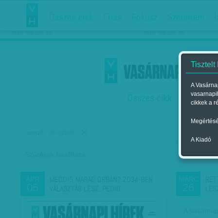
Összes cikk
Friss
Fókusz
Szerintem
Í
Chipekkel a rák ellen
Párkapcsolati matiné
2018. március 12.
2018. március 16.
Tisztelt
A Vasárnap
vasarnapi
Összes cikk
Friss
F
cikkek a r
Megértésé
VH ajánló
szerző:
A Kiadó
Szűrések beállítása
Szer
MEDDIG MARAD ORBÁN? 2034-BEN
RET
ÁPR
MÁRC
05
26
VÁLASZTÁS LESZ, PEDIG…
LES
A Vasárnap