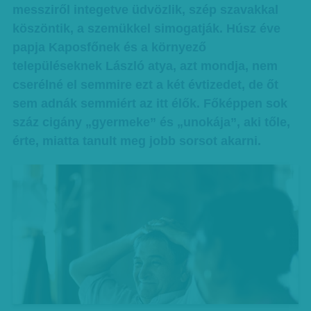
messziről integetve üdvözlik, szép szavakkal
köszöntik, a szemükkel simogatják. Húsz éve
papja Kaposfőnek és a környező
településeknek László atya, azt mondja, nem
cserélné el semmire ezt a két évtizedet, de őt
sem adnák semmiért az itt élők. Főképpen sok
száz cigány „gyermeke” és „unokája”, aki tőle,
érte, miatta tanult meg jobb sorsot akarni.