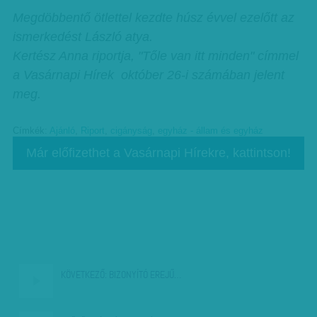
Megdöbbentő ötlettel kezdte húsz évvel ezelőtt az
ismerkedést László atya.
Kertész Anna riportja, "Tőle van itt minden" címmel
a Vasárnapi Hírek október 26-i számában jelent
meg.
Címkék:
Ajánló
,
Riport
,
cigányság
,
egyház - állam és egyház
Már előfizethet a Vasárnapi Hírekre, kattintson!
KÖVETKEZŐ:
BIZONYÍTÓ EREJŰ…