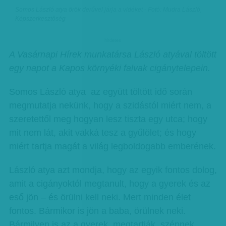
Somos László atya örök derűvel járja a vidéket - Fotó: Mudra László,
Képszerkesztőség
hirdetes
A Vasárnapi Hírek munkatársa László atyával töltött
egy napot a Kapos környéki falvak cigánytelepein.
Somos László atya az együtt töltött idő során
megmutatja nekünk, hogy a szidástól miért nem, a
szeretettől meg hogyan lesz tiszta egy utca; hogy
mit nem lát, akit vakká tesz a gyűlölet; és hogy
miért tartja magát a világ legboldogabb emberének.
László atya azt mondja, hogy az egyik fontos dolog,
amit a cigányoktól megtanult, hogy a gyerek és az
eső jön – és örülni kell neki. Mert minden élet
fontos. Bármikor is jön a baba, örülnek neki.
Bármilyen is az a gyerek, megtartják, szépnek