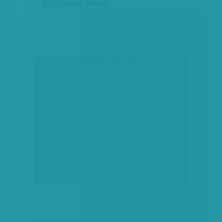
ELŐZŐ:
AJÁNLÓ: INTERJÚ…
társadalmi célú hirdetés