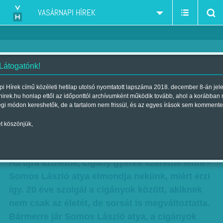
VASÁRNAPI HÍREK
 Látogatónk!
Mit nem lát, akit vakká tesz a
i Hírek című közéleti hetilap utolsó nyomtatott lapszáma 2018. december 8-án jel
hirek.hu honlap ettől az időponttól archívumként működik tovább, ahol a korábban
gyűlölet? Húsz boldog év a
égi módon kereshetők, de a tartalom nem frissül, és az egyes írások sem kommente
cigányok körében
t köszönjük,
Szerző:
VH ajánló
| Megjelent a 2014. október 26.-i lapszámban
Ha újra születne, cigány gyerek szeretne lenni -
Somos László atya elmondja nekünk, miért érzi
így. 20 éve szolgál a cigányok között, akiknek
nem csak az életét, de sorsát is megváltoztatta.
Bármerre jár Somos László atya, a cigányok