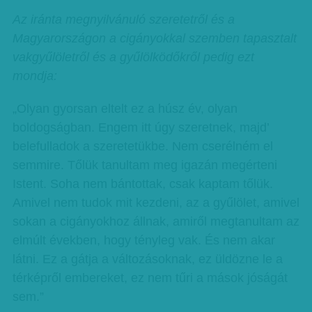
Az iránta megnyilvánuló szeretetről és a
Magyarországon a cigányokkal szemben tapasztalt
vakgyűlöletről és a gyűlölködőkről pedig ezt
mondja:
„Olyan gyorsan eltelt ez a húsz év, olyan
boldogságban. Engem itt úgy szeretnek, majd’
belefulladok a szeretetükbe. Nem cserélném el
semmire. Tőlük tanultam meg igazán megérteni
Istent. Soha nem bántottak, csak kaptam tőlük.
Amivel nem tudok mit kezdeni, az a gyűlölet, amivel
sokan a cigányokhoz állnak, amiről megtanultam az
elmúlt években, hogy tényleg vak. És nem akar
látni. Ez a gátja a változásoknak, ez üldözne le a
térképről embereket, ez nem tűri a mások jóságát
sem.”