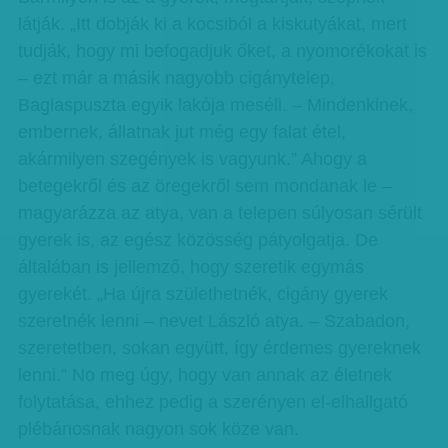
látják. „Itt dobják ki a kocsiból a kiskutyákat, mert
tudják, hogy mi befogadjuk őket, a nyomorékokat is
– ezt már a másik nagyobb cigánytelep,
Baglaspuszta egyik lakója meséli. – Mindenkinek,
embernek, állatnak jut még egy falat étel,
akármilyen szegények is vagyunk.” Ahogy a
betegekről és az öregekről sem mondanak le –
magyarázza az atya, van a telepen súlyosan sérült
gyerek is, az egész közösség pátyolgatja. De
általában is jellemző, hogy szeretik egymás
gyerekét. „Ha újra születhetnék, cigány gyerek
szeretnék lenni – nevet László atya. – Szabadon,
szeretetben, sokan együtt, így érdemes gyereknek
lenni.” No meg úgy, hogy van annak az életnek
folytatása, ehhez pedig a szerényen el-elhallgató
plébánosnak nagyon sok köze van.