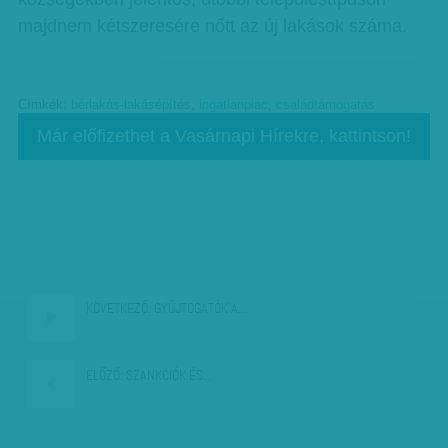
majdnem kétszeresére nőtt az új lakások száma.
Címkék:
bérlakás-lakásépítés
,
ingatlanpiac
,
családtámogatás
Már előfizethet a Vasárnapi Hírekre, kattintson!
KÖVETKEZŐ:
GYÚJTOGATÓK A…
ELŐZŐ:
SZANKCIÓK ÉS…