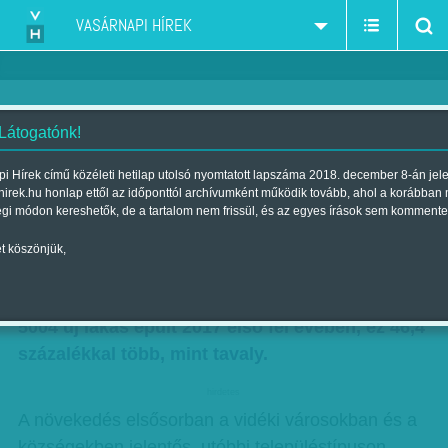
VASÁRNAPI HÍREK
 Látogatónk!
A növekedés elsősorban a
i Hírek című közéleti hetilap utolsó nyomtatott lapszáma 2018. december 8-án jel
hirek.hu honlap ettől az időponttól archívumként működik tovább, ahol a korábban
vidéki városokban és a
égi módon kereshetők, de a tartalom nem frissül, és az egyes írások sem kommente
községekben jelentős
t köszönjük,
Szerző:
Munkatársunktól
| Megjelent a 2017. július 29.-i lapszámban
5004 új lakás épült 2017 első fél évében, ez 46,4
százalékkal több, mint tavaly.
hirdetes
A növekedés elsősorban a vidéki városokban és a
községekben jelentős, utóbbi településtípuson