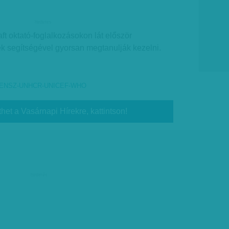
hirdetes
ft oktató-foglalkozásokon lát először
ék segítségével gyorsan megtanulják kezelni.
ENSZ-UNHCR-UNICEF-WHO
thet a Vasárnapi Hírekre, kattintson!
hirdetés