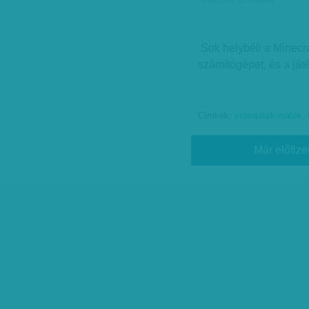
Minecraft építőjáték
Sok helybéli a Minecra
számítógépet, és a ját
Címkék:
videojáték-ejáték
,
Már előfize