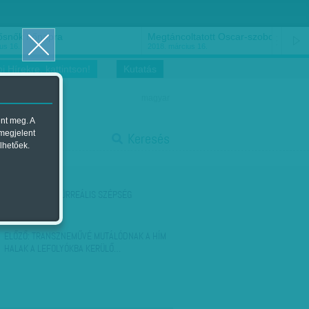
ősnők nőnapra
Megtáncoltatott Oscar-szobor
us 16.
2018. március 16.
i Hírekre, kattintson!
Kutatás
magyar
ent meg. A
start
 megjelent
Keresés
lhetőek.
stop
KÖVETKEZŐ:
SZÜRREÁLIS SZÉPSÉG
ELŐZŐ:
TRANSZNEMŰVÉ MUTÁLÓDNAK A HÍM
HALAK A LEFOLYÓKBA KERÜLŐ…