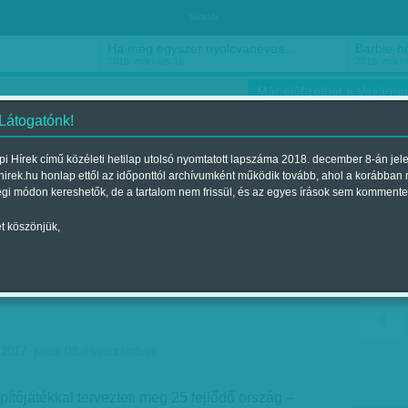
hirdetés
Ha még egyszer nyolcvanéves…
Barbie-h
2018. március 16.
2018. márci
Már előfizethet a Vasárnap
 Látogatónk!
i Hírek című közéleti hetilap utolsó nyomtatott lapszáma 2018. december 8-án jel
hirek.hu honlap ettől az időponttól archívumként működik tovább, ahol a korábban
ókusz
Szerintem
Ízlés
Sport
égi módon kereshetők, de a tartalom nem frissül, és az egyes írások sem kommente
t köszönjük,
tratégiai építőjátékot
 az ENSZ Habitat
 2017. július 08.-i lapszámban
építőjátékkal tervezteti meg 25 fejlődő ország –