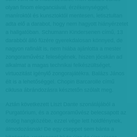
olyan finom eleganciával, érzékenységgel,
maníroktól és kunsztoktól mentesen, letisztultan
adta elő a darabot, hogy nem hagyott hiányérzetet
a hallgatóban. Schumann Kindersenen című, 13
darabból álló füzére gyerekdalosan könnyed, de
nagyon rafinált is, nem hiába ajánlotta a mester
zongoraművész feleségének, hiszen jócskán ad
alkalmat a magas technikai felkészültséget,
virtuozitást igénylő zongorajátékra. Balázs János
élt is a lehetőséggel. Chopin Barcarolle című
ciklusa ábrándozásra késztetőn szólalt meg.
Aztán következett Liszt Dante szonátájából a
Purgatórium, és a zongoraművész belecsapott az
ördög hangközébe, ezzel vége lett holdfénynek,
álmodozásnak! De egy cseppet sem bánta a