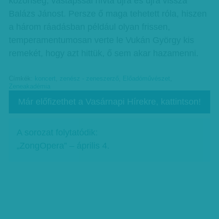
közönség, vastapssal hívta újra és újra vissza
Balázs Jánost. Persze ő maga tehetett róla, hiszen
a három ráadásban például olyan frissen,
temperamentumosan verte le Vukán György kis
remekét, hogy azt hittük, ő sem akar hazamenni.
Címkék:
koncert
,
zenész - zeneszerző
,
Előadóművészet
,
Zeneakadémia
Már előfizethet a Vasárnapi Hírekre, kattintson!
A sorozat folytatódik:
„ZongOpera” – április 4.