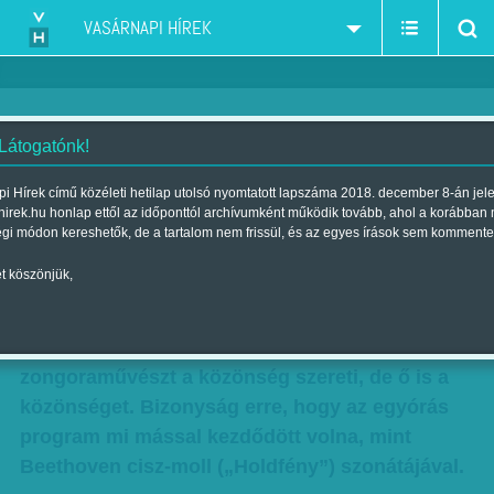
VASÁRNAPI HÍREK
 Látogatónk!
Zongora 1.0
i Hírek című közéleti hetilap utolsó nyomtatott lapszáma 2018. december 8-án jel
hirek.hu honlap ettől az időponttól archívumként működik tovább, ahol a korábban
Szerző:
(BALÁZS)
| Megjelent a 2016. január 23.-i lapszámban
égi módon kereshetők, de a tartalom nem frissül, és az egyes írások sem kommente
t köszönjük,
A Holdfény és álmodozás címet viselte Balázs
János háromrészes sorozatának első előadása
január 16-án a Zeneakadémián. A fiatal
zongoraművészt a közönség szereti, de ő is a
közönséget. Bizonyság erre, hogy az egyórás
program mi mással kezdődött volna, mint
Beethoven cisz-moll („Holdfény”) szonátájával.