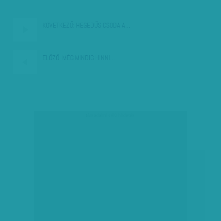
KÖVETKEZŐ:
HEGEDŰS CSODA A…
ELŐZŐ:
MÉG MINDIG HINNI…
társadalmi célú hirdetés