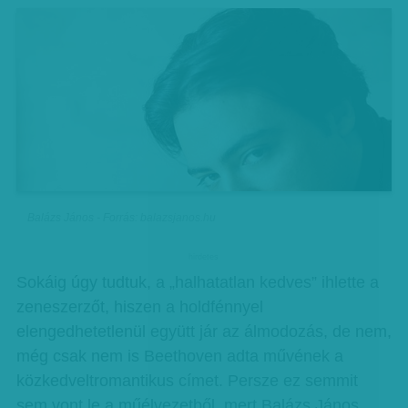
Balázs János - Forrás: balazsjanos.hu
hirdetes
Sokáig úgy tudtuk, a „halhatatlan kedves” ihlette a
zeneszerzőt, hiszen a holdfénnyel
elengedhetetlenül együtt jár az álmodozás, de nem,
még csak nem is Beethoven adta művének a
közkedveltromantikus címet. Persze ez semmit
sem vont le a műélvezetből, mert Balázs János