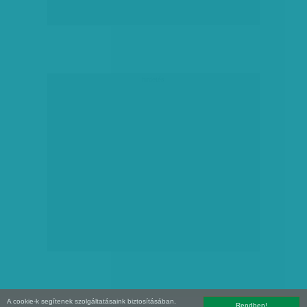
hirdetés
A cookie-k segítenek szolgáltatásaink biztosításában.
Rendben!