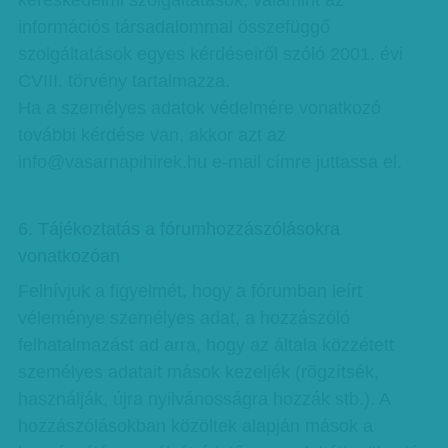
kereskedelmi szolgáltatások, valamint az
információs társadalommal összefüggő
szolgáltatások egyes kérdéseiről szóló 2001. évi
CVIII. törvény tartalmazza.
Ha a személyes adatok védelmére vonatkozó
további kérdése van, akkor azt az
info@vasarnapihirek.hu e-mail címre juttassa el.
6. Tájékoztatás a fórumhozzászólásokra
vonatkozóan
Felhívjuk a figyelmét, hogy a fórumban leírt
véleménye személyes adat, a hozzászóló
felhatalmazást ad arra, hogy az általa közzétett
személyes adatait mások kezeljék (rögzítsék,
használják, újra nyilvánosságra hozzák stb.). A
hozzászólásokban közöltek alapján mások a