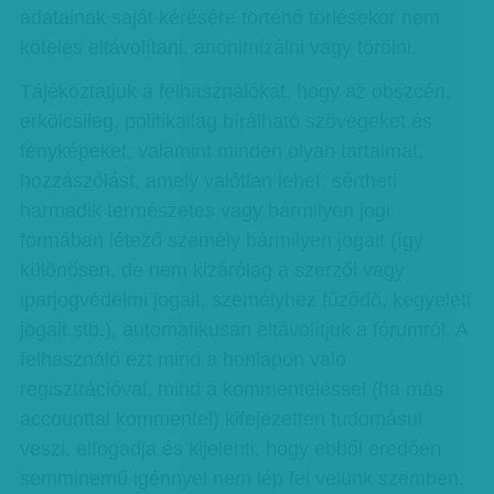
adatainak saját kérésére történő törlésekor nem
köteles eltávolítani, anonimizálni vagy törölni.
Tájékoztatjuk a felhasználókat, hogy az obszcén,
erkölcsileg, politikailag bírálható szövegeket és
fényképeket, valamint minden olyan tartalmat,
hozzászólást, amely valótlan lehet, sértheti
harmadik természetes vagy bármilyen jogi
formában létező személy bármilyen jogait (így
különösen, de nem kizárólag a szerzői vagy
iparjogvédelmi jogait, személyhez fűződő, kegyeleti
jogait stb.), automatikusan eltávolítjuk a fórumról. A
felhasználó ezt mind a honlapon való
regisztrációval, mind a kommenteléssel (ha más
accounttal kommentel) kifejezetten tudomásul
veszi, elfogadja és kijelenti, hogy ebből eredően
semminemű igénnyel nem lép fel velünk szemben.