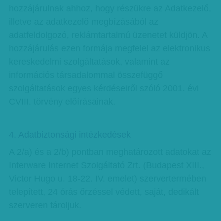
hozzájárulnak ahhoz, hogy részükre az Adatkezelő,
illetve az adatkezelő megbízásából az
adatfeldolgozó, reklámtartalmú üzenetet küldjön. A
hozzájárulás ezen formája megfelel az elektronikus
kereskedelmi szolgáltatások, valamint az
információs társadalommal összefüggő
szolgáltatások egyes kérdéseiről szóló 2001. évi
CVIII. törvény előírásainak.
4. Adatbiztonsági intézkedések
A 2/a) és a 2/b) pontban meghatározott adatokat az
Interware Internet Szolgáltató Zrt. (Budapest XIII.,
Victor Hugo u. 18-22. IV. emelet) szervertermében
telepített, 24 órás őrzéssel védett, saját, dedikált
szerveren tároljuk.