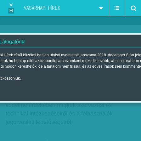
VASÁRNAPI HÍREK
 Látogatónk!
ADATVÉDELMI NYILATKOZAT
i Hírek című közéleti hetilap utolsó nyomtatott lapszáma 2018. december 8-án jel
hirek.hu honlap ettől az időponttól archívumként működik tovább, ahol a korábban
égi módon kereshetők, de a tartalom nem frissül, és az egyes írások sem kommente
A XXI. század Média Kft. mint a vasarnapihirek.hu
t köszönjük,
honlap üzemeltetője jelen nyilatkozatával
tájékoztatja a honlap látogatóit és regisztrált
felhasználóit adatkezelési gyakorlatáról, az adatok
védelme érdekében megtett szervezési és
technikai intézkedéseiről és a felhasználók
jogorvoslati lehetőségeiről.