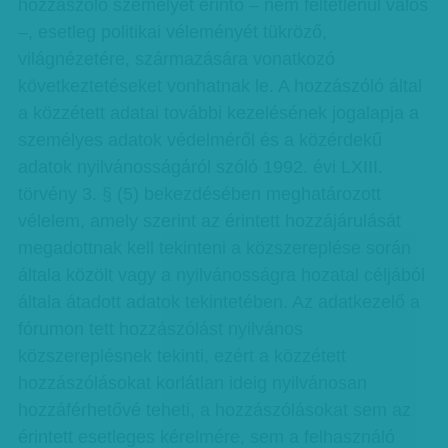
hozzászóló személyét érintő – nem feltétlenül valós
–, esetleg politikai véleményét tükröző,
világnézetére, származására vonatkozó
következtetéseket vonhatnak le. A hozzászóló által
a közzétett adatai további kezelésének jogalapja a
személyes adatok védelméről és a közérdekű
adatok nyilvánosságáról szóló 1992. évi LXIII.
törvény 3. § (5) bekezdésében meghatározott
vélelem, amely szerint az érintett hozzájárulását
megadottnak kell tekinteni a közszereplése során
általa közölt vagy a nyilvánosságra hozatal céljából
általa átadott adatok tekintetében. Az adatkezelő a
fórumon tett hozzászólást nyilvános
közszereplésnek tekinti, ezért a közzétett
hozzászólásokat korlátlan ideig nyilvánosan
hozzáférhetővé teheti, a hozzászólásokat sem az
érintett esetleges kérelmére, sem a felhasználó