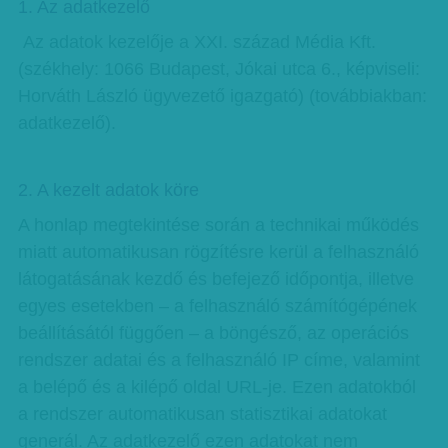
1. Az adatkezelő
Az adatok kezelője a XXI. század Média Kft.
(székhely: 1066 Budapest, Jókai utca 6., képviseli:
Horváth László ügyvezető igazgató) (továbbiakban:
adatkezelő).
2. A kezelt adatok köre
A honlap megtekintése során a technikai működés
miatt automatikusan rögzítésre kerül a felhasználó
látogatásának kezdő és befejező időpontja, illetve
egyes esetekben – a felhasználó számítógépének
beállításától függően – a böngésző, az operációs
rendszer adatai és a felhasználó IP címe, valamint
a belépő és a kilépő oldal URL-je. Ezen adatokból
a rendszer automatikusan statisztikai adatokat
generál. Az adatkezelő ezen adatokat nem