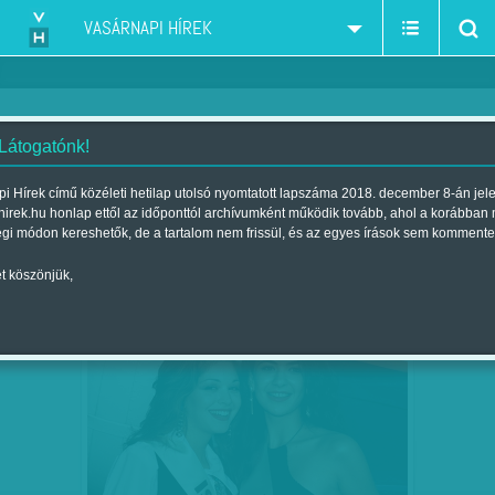
VASÁRNAPI HÍREK
 Látogatónk!
Szerbia
szűkítés:
i Hírek című közéleti hetilap utolsó nyomtatott lapszáma 2018. december 8-án jel
hirek.hu honlap ettől az időponttól archívumként működik tovább, ahol a korábban
égi módon kereshetők, de a tartalom nem frissül, és az egyes írások sem kommente
t köszönjük,
A SZÉPSÉGET UTASÍTOTTÁK, HOGY
JAN
27
KERÜLJE AZ…