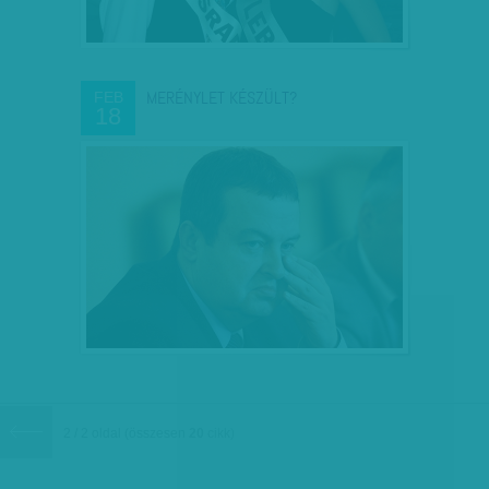
MERÉNYLET KÉSZÜLT?
FEB
18
2 / 2 oldal
(összesen
20
cikk)