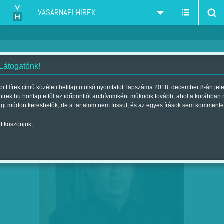
VASÁRNAPI HÍREK
 Látogatónk!
könyvajánló-recenzió
szűkítés:
i Hírek című közéleti hetilap utolsó nyomtatott lapszáma 2018. december 8-án jel
hirek.hu honlap ettől az időponttól archívumként működik tovább, ahol a korábban
égi módon kereshetők, de a tartalom nem frissül, és az egyes írások sem kommente
t köszönjük,
GLENN COOPER, A SORSJÁTÉKOK
SZEP
25
MESTERE