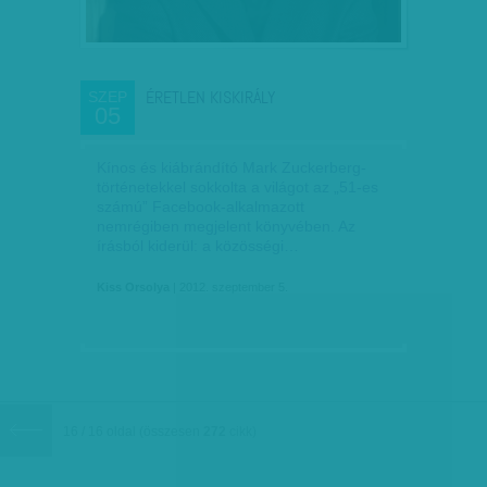
ÉRETLEN KISKIRÁLY
SZEP
05
Kínos és kiábrándító Mark Zuckerberg-
történetekkel sokkolta a világot az „51-es
számú” Facebook-alkalmazott
nemrégiben megjelent könyvében. Az
írásból kiderül: a közösségi…
Kiss Orsolya
| 2012. szeptember 5.
16 / 16 oldal
(összesen
272
cikk)