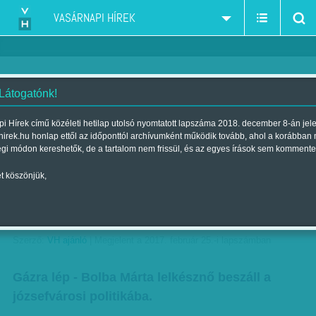
VASÁRNAPI HÍREK
 Látogatónk!
Lelkésznő, rapper és rendpárti
i Hírek című közéleti hetilap utolsó nyomtatott lapszáma 2018. december 8-án jel
hirek.hu honlap ettől az időponttól archívumként működik tovább, ahol a korábban
kurzuspolitikus összecsapása a
égi módon kereshetők, de a tartalom nem frissül, és az egyes írások sem kommente
gettóban – ez itt nem amerikai
t köszönjük,
film, hanem valódi józsefvárosi
ütközet
Szerző:
VH ajánló
| Megjelent a 2017. február 25.-i lapszámban
Gázra lép - Bolba Márta lelkésznő beszáll a
józsefvárosi politikába.