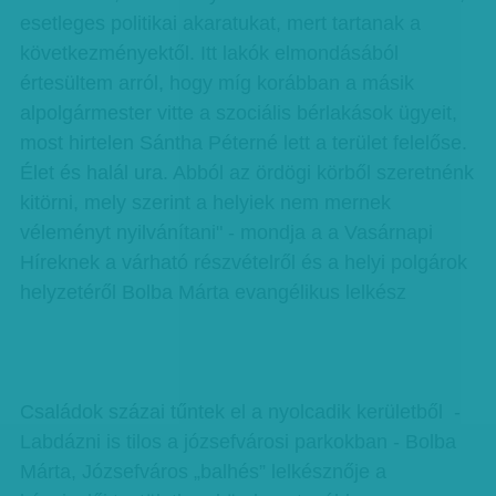
esetleges politikai akaratukat, mert tartanak a
következményektől. Itt lakók elmondásából
értesültem arról, hogy míg korábban a másik
alpolgármester vitte a szociális bérlakások ügyeit,
most hirtelen Sántha Péterné lett a terület felelőse.
Élet és halál ura. Abból az ördögi körből szeretnénk
kitörni, mely szerint a helyiek nem mernek
véleményt nyilvánítani" - mondja a a Vasárnapi
Híreknek a várható részvételről és a helyi polgárok
helyzetéről Bolba Márta evangélikus lelkész
Családok százai tűntek el a nyolcadik kerületből -
Labdázni is tilos a józsefvárosi parkokban - Bolba
Márta, Józsefváros „balhés” lelkésznője a