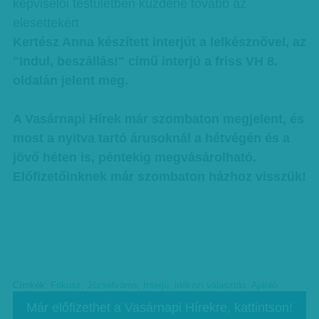
képviselői testületben küzdene tovább az
elesettekért
Kertész Anna készített interjút a lelkésznővel, az
"Indul, beszállás!" című interjú a friss VH 8.
oldalán jelent meg.
A Vasárnapi Hírek már szombaton megjelent, és
most a nyitva tartó árusoknál a hétvégén és a
jövő héten is, péntekig megvásárolható.
Előfizetőinknek már szombaton házhoz visszük!
Címkék:
Fókusz
,
Józsefváros
,
Interjú
,
időközi választás
,
Ajánló
Már előfizethet a Vasárnapi Hírekre, kattintson!