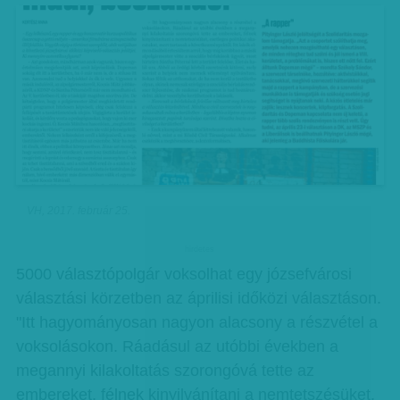
VH, 2017. február 25.
hirdetes
5000 választópolgár voksolhat egy józsefvárosi
választási körzetben az áprilisi időközi választáson.
"Itt hagyományosan nagyon alacsony a részvétel a
voksolásokon. Ráadásul az utóbbi években a
megannyi kilakoltatás szorongóvá tette az
embereket, félnek kinyilvánítani a nemtetszésüket,