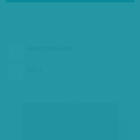
KÖVETKEZŐ:
ORBÁN VIKTOR -…
ELŐZŐ:
A…
társadalmi célú hirdetés