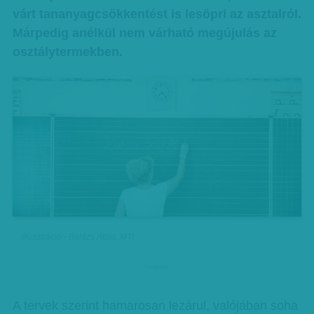
várt tananyagcsökkentést is lesöpri az asztalról.
Márpedig anélkül nem várható megújulás az
osztálytermekben.
Illusztráció - Balázs Attila, MTI
hirdetes
A tervek szerint hamarosan lezárul, valójában soha