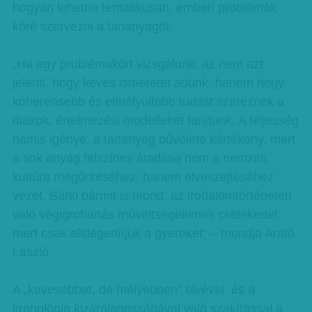
hogyan lehetne tematikusan, emberi problémák
köré szervezni a tananyagot.
„Ha egy problémakört vizsgálunk, az nem azt
jelenti, hogy kevés ismeretet adunk, hanem hogy
koherensebb és elmélyültebb tudást szereznek a
diákok, értelmezési modelleket tanítunk. A teljesség
hamis igénye, a tananyag bűvölete kártékony, mert
a sok anyag felszínes átadása nem a nemzeti
kultúra megőrzéséhez, hanem elveszejtéséhez
vezet. Bárki bármit is mond, az irodalomtörténeten
való végigrohanás műveltségellenes cselekedet,
mert csak elidegenítjük a gyereket” – mondja Arató
László.
A „kevesebbet, de mélyebben” elvével és a
kronológia kizárólagosságával való szakítással a