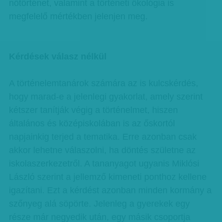
nőtörténet, valamint a történeti ökológia is
megfelelő mértékben jelenjen meg.
Kérdések válasz nélkül
A történelemtanárok számára az is kulcskérdés,
hogy marad-e a jelenlegi gyakorlat, amely szerint
kétszer tanítják végig a történelmet, hiszen
általános és középiskolában is az őskortól
napjainkig terjed a tematika. Erre azonban csak
akkor lehetne válaszolni, ha döntés születne az
iskolaszerkezetről. A tananyagot ugyanis Miklósi
László szerint a jellemző kimeneti ponthoz kellene
igazítani. Ezt a kérdést azonban minden kormány a
szőnyeg alá söpörte. Jelenleg a gyerekek egy
része már negyedik után, egy másik csoportja