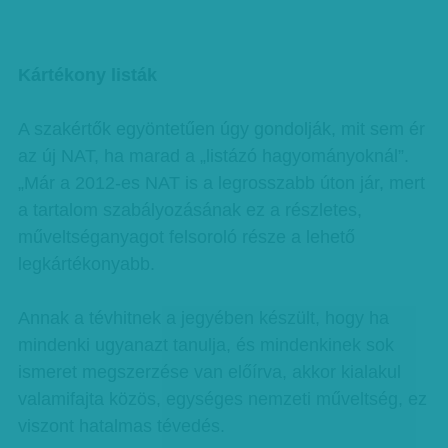
Kártékony listák
A szakértők egyöntetűen úgy gondolják, mit sem ér
az új NAT, ha marad a „listázó hagyományoknál”.
„Már a 2012-es NAT is a legrosszabb úton jár, mert
a tartalom szabályozásának ez a részletes,
műveltséganyagot felsoroló része a lehető
legkártékonyabb.
Annak a tévhitnek a jegyében készült, hogy ha
mindenki ugyanazt tanulja, és mindenkinek sok
ismeret megszerzése van előírva, akkor kialakul
valamifajta közös, egységes nemzeti műveltség, ez
viszont hatalmas tévedés.