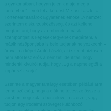
a gyakorlatban, hogyan jelenik majd meg a
tantervben” – veti fel a kérdést Miklósi László, a
Történelemtanárok Egyletének elnöke „A nemzet
szerintem diskurzusközösség, és azt kellene
megtanítani, hogy az emberek a másik
szempontjait is képesek legyenek megérteni, a
másik nézőpontjába is bele tudjanak helyezkedni” –
árnyalja a képet Arató László, aki szerint biztosan
nem attól lesz erős a nemzeti identitás, hogy
mindenki kívülről tudja, hogy „Ég a napmelegtől a
kopár szík sarja”.
Szerinte a magyar tantárgy esetében például arra
lenne szükség, hogy a diák ne tévessze össze a
versben megszólaló beszélővel a szerzőt, vagy
tudjon egy irodalmi szöveget különböző