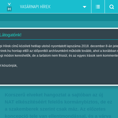
VASÁRNAPI HÍREK
 Látogatónk!
Nem nemzeti, nem alap, és
i Hírek című közéleti hetilap utolsó nyomtatott lapszáma 2018. december 8-án jel
hirek.hu honlap ettől az időponttól archívumként működik tovább, ahol a korábban
tovább korlátozza a
égi módon kereshetők, de a tartalom nem frissül, és az egyes írások sem kommente
pedagógusok szabadságát –
t köszönjük,
Mindent az új NAT-ról
Szerző:
F. Szabó Kata
| Megjelent a 2017. április 15.-i lapszámban
Korszerű elveket hangoztat a sajtóban az új
NAT elkészítéséért felelős kormánybiztos, de ez
a szakemberek szerint csak máz. Az előzetes
koncepció tele van ellentmondással, és a várva