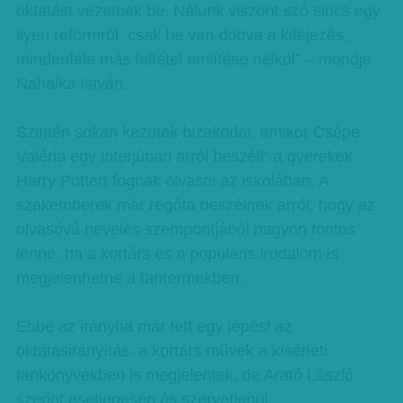
oktatást vezetnek be. Nálunk viszont szó sincs egy
ilyen reformról, csak be van dobva a kifejezés,
mindenféle más feltétel említése nélkül” – mondja
Nahalka István.
Szintén sokan kezdtek bizakodni, amikor Csépe
Valéria egy interjúban arról beszélt: a gyerekek
Harry Pottert fognak olvasni az iskolában. A
szakemberek már régóta beszélnek arról, hogy az
olvasóvá nevelés szempontjából nagyon fontos
lenne, ha a kortárs és a populáris irodalom is
megjelenhetne a tantermekben.
Ebbe az irányba már tett egy lépést az
oktatásirányítás: a kortárs művek a kísérleti
tankönyvekben is megjelentek, de Arató László
szerint esetlegesen és szervetlenül.