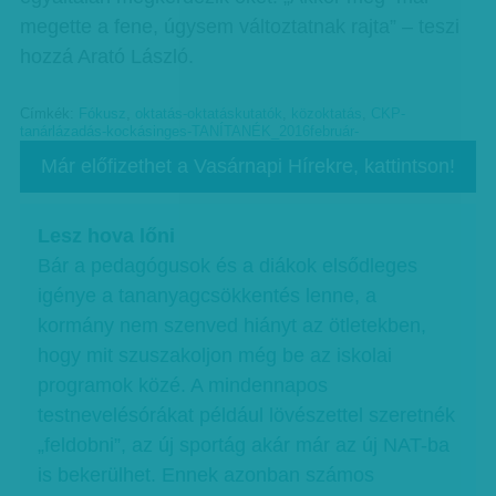
megette a fene, úgysem változtatnak rajta” – teszi
hozzá Arató László.
Címkék:
Fókusz
,
oktatás-oktatáskutatók
,
közoktatás
,
CKP-
tanárlázadás-kockásinges-TANÍTANÉK_2016február-
Már előfizethet a Vasárnapi Hírekre, kattintson!
Lesz hova lőni
Bár a pedagógusok és a diákok elsődleges
igénye a tananyagcsökkentés lenne, a
kormány nem szenved hiányt az ötletekben,
hogy mit szuszakoljon még be az iskolai
programok közé. A mindennapos
testnevelésórákat például lövészettel szeretnék
„feldobni”, az új sportág akár már az új NAT-ba
is bekerülhet. Ennek azonban számos