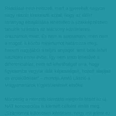
Ráadásul nem nemzeti, mert a gyerekek nagyon
nagy részét kirekeszti azzal, hogy az előírt
tananyag elsajátítása lehetetlen a szakképzésben
tanulók számára az alacsony közismereti
óraszámok miatt. És nem is alaptanterv, mert nem
a magot, a közös minimumot határozza meg,
hanem nagyjából a teljes anyagot, amit bele lehet
tuszkolni ennyi évbe. Így nem teszi lehetővé a
differenciálást, nem ad lehetőséget arra, hogy
figyelembe vegyük diák képességeit, hozott alapjait
és érdeklődését” – mondja Arató László a
Magyartanárok Egyesületének elnöke.
Márpedig a nemzeti identitás megerősítését az új
NAT koncepciója is kiemelt célként említi meg.
„Számomra különösen kérdéses, hogy mit jelent ez