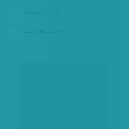
KÖVETKEZŐ:
NEMZETI…
ELŐZŐ:
A FIDESZ EZT NAGYON…
társadalmi célú hirdetés