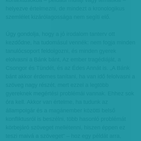
kontextusokba – például műfaji vagy tematikai –
helyezve értelmezni, de mindezt a kronologikus
szemlélet kizárólagossága nem segíti elő.
Úgy gondolja, hogy a jó irodalom tanterv ott
kezdődne, ha tudomásul vennék: nem fogja minden
tanulócsoport feldolgozni, és minden gyerek
elolvasni a Bánk bánt, Az ember tragédiáját, a
Csongor és Tündét, és az Édes Annát is. „A Bánk
bánt akkor érdemes tanítani, ha van idő felolvasni a
szöveg nagy részét, mert ezzel a legtöbb
gyereknek megértési problémái vannak. Ehhez sok
óra kell. Akkor van értelme, ha tudunk az
állampolgár és a magánember közötti belső
konfliktusról is beszélni, több hasonló problémát
körbejáró szöveget mellétenni, hiszen éppen ez
teszi maivá a szöveget” – hoz egy példát arra,