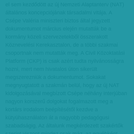
el sem kezdődött az új Nemzeti Alaptanterv (NAT)
általános koncepciójának társadalmi vitája. A
Csépe Valéria miniszteri biztos által jegyzett
dokumentumot március elején mutatták be a
kormány közeli szervezetekből összerakott
Köznevelési Kerekasztalon, de a többi szakmai
csoportnak nem mutatták meg. A Civil Közoktatási
Platform (CKP) is csak azért tudta nyilvánosságra
hozni, mert nem hivatalos úton sikerült
megszerezniük a dokumentumot. Sokakat
megnyugtatott a szakmán belül, hogy az új NAT
kidolgozásával megbízott Csépe néhány interjúban
nagyon korszerű dolgokat fogalmazott meg a
kortárs irodalom beépítésétől kezdve a
kütyühasználaton át a nagyobb pedagógusi
szabadságig. Az általunk megkérdezett szakértők
szerint viszont mindez csak máz, az egyébként