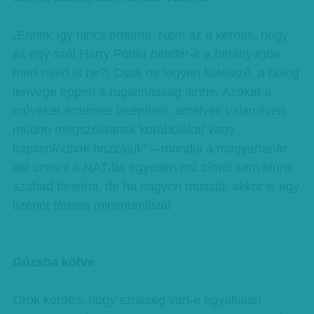
„Ennek így nincs értelme. Nem az a kérdés, hogy
az egy szál Harry Potter belefér-e a tananyagba,
mert miért is ne?! Csak ne legyen kötelező, a dolog
lényege éppen a rugalmasság lenne. Azokat a
műveket érdemes beépíteni, amelyek valamilyen
módon megszólítanak korábbiakat vagy
kapcsolódnak hozzájuk” – mondja a magyartanár,
aki szerint a NAT-ba egyetlen mű címét sem lenne
szabad beleírni, de ha nagyon muszáj, akkor is egy
tizenöt tételes minimumlistát
Gúzsba kötve
Örök kérdés, hogy szükség van-e egyáltalán