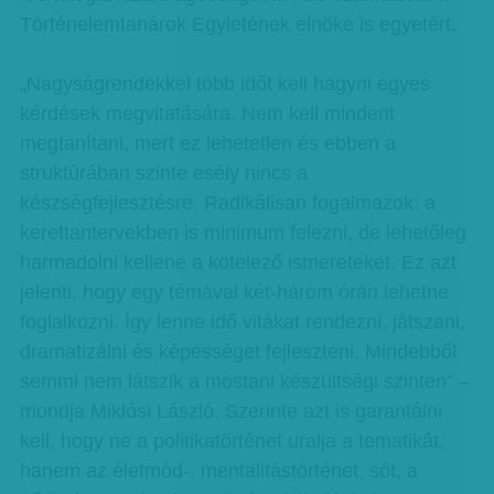
Történelemtanárok Egyletének elnöke is egyetért.
„Nagyságrendekkel több időt kell hagyni egyes
kérdések megvitatására. Nem kell mindent
megtanítani, mert ez lehetetlen és ebben a
struktúrában szinte esély nincs a
készségfejlesztésre. Radikálisan fogalmazok: a
kerettantervekben is minimum felezni, de lehetőleg
harmadolni kellene a kötelező ismereteket. Ez azt
jelenti, hogy egy témával két-három órán lehetne
foglalkozni. Így lenne idő vitákat rendezni, játszani,
dramatizálni és képességet fejleszteni. Mindebből
semmi nem látszik a mostani készültségi szinten” –
mondja Miklósi László. Szerinte azt is garantálni
kell, hogy ne a politikatörténet uralja a tematikát,
hanem az életmód-, mentalitástörténet, sőt, a