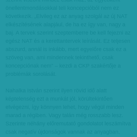
önellentmondásokkal teli koncepcióból nem ez
következik. „Elvileg ez az anyag szolgál az új NAT
elkészítésének alapjául, de ha ez így van, nagy a
baj. A tervek szerint szeptemberre be kell fejezni az
egész NAT és a kerettantervek leírását. Ez teljesen
abszurd, annál is inkább, mert egyelőre csak ez a
szöveg van, ami mindennek tekinthető, csak
koncepciónak nem” – kezdi a CKP szakértője a
problémák sorolását.
Nahalka István szerint ilyen rövid idő alatt
képtelenség ezt a munkát jól, körültekintően
elvégezni, így könnyen lehet, hogy végül minden
marad a régiben. Vagy talán még rosszabb lesz.
Szerinte néhány előremutató gondolatot leszámítva
csak negatív újdonságok vannak az anyagban,