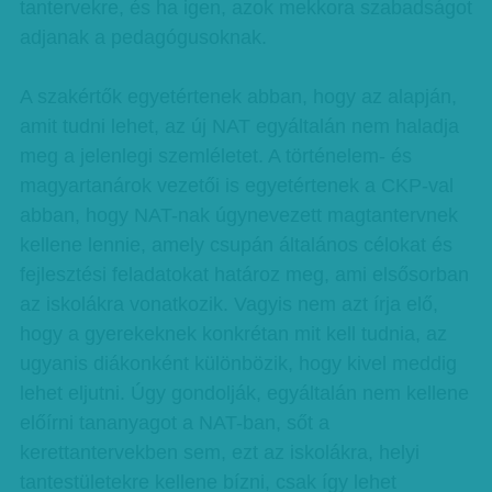
tantervekre, és ha igen, azok mekkora szabadságot
adjanak a pedagógusoknak.
A szakértők egyetértenek abban, hogy az alapján,
amit tudni lehet, az új NAT egyáltalán nem haladja
meg a jelenlegi szemléletet. A történelem- és
magyartanárok vezetői is egyetértenek a CKP-val
abban, hogy NAT-nak úgynevezett magtantervnek
kellene lennie, amely csupán általános célokat és
fejlesztési feladatokat határoz meg, ami elsősorban
az iskolákra vonatkozik. Vagyis nem azt írja elő,
hogy a gyerekeknek konkrétan mit kell tudnia, az
ugyanis diákonként különbözik, hogy kivel meddig
lehet eljutni. Úgy gondolják, egyáltalán nem kellene
előírni tananyagot a NAT-ban, sőt a
kerettantervekben sem, ezt az iskolákra, helyi
tantestületekre kellene bízni, csak így lehet