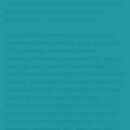
„A tanárt segíteni kell abban, hogy tudjon válogatni,
de nem lenne szabad egyiket sem kötelező
jelleggel előírni” – mondja Arató László.
A sokkoló PISA-eredmények óta sok szó esik a
kompetenciák fejlesztéséről is, és bár ezt az előző
NAT is emlegette, a hatalmas átadandó
tudásanyag miatt csak duma maradt, félő, hogy ez
most is így lesz. A szakértők szerint minden a
vitával, diskurzussal kezdődne, ez viszont már évek
óta nincs. „Rengeteget kellene kutatni, elemezni és
vitatkozni arról, hogy a világban milyen tendenciák
vannak, és azokat hogyan lehetne itthon
alkalmazni” – mondja Nahalka István. Viszont
mindannyian arra számítanak, hogy csupán egy
kész anyagot véleményezhetnek majd, ha
egyáltalán megkérdezik őket. „Akkor meg már