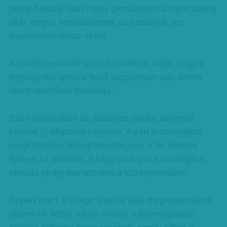
pedig hatodik után megy gimnáziumba, nyolcadikra
akár meg is feleződhetnek az osztályok, ez
összevonásokhoz vezet.
A történelemtanár szerint mindenki tudja, hogy a
legnagyobb gond a felső tagozatban van, ennek
nincs megfelelő funkciója.
Ezért elsősorban az általános iskolai tantervet
kellene új alapokra helyezni. A zárt kronologikus
megközelítés helyett tematikusan is fel lehetne
építeni az oktatást, a hagyományos kronologikus
oktatás pedig maradhatna a középiskolában.
Éppen ezért a Csépe Valéria által megfogalmazott
alapelvek közül sokan örültek a jelenségalapú