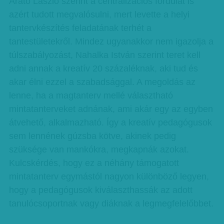
Arató László szerint a centralizációs fordulat is
azért tudott megvalósulni, mert levette a helyi
tantervkészítés feladatának terhét a
tantestületekről. Mindez ugyanakkor nem igazolja a
túlszabályozást, Nahalka István szerint teret kell
adni annak a kreatív 20 százaléknak, aki tud és
akar élni ezzel a szabadsággal. A megoldás az
lenne, ha a magtanterv mellé választható
mintatanterveket adnának, ami akár egy az egyben
átvehető, alkalmazható. Így a kreatív pedagógusok
sem lennének gúzsba kötve, akinek pedig
szüksége van mankókra, megkapnák azokat.
Kulcskérdés, hogy ez a néhány támogatott
mintatanterv egymástól nagyon különböző legyen,
hogy a pedagógusok kiválaszthassák az adott
tanulócsoportnak vagy diáknak a legmegfelelőbbet.