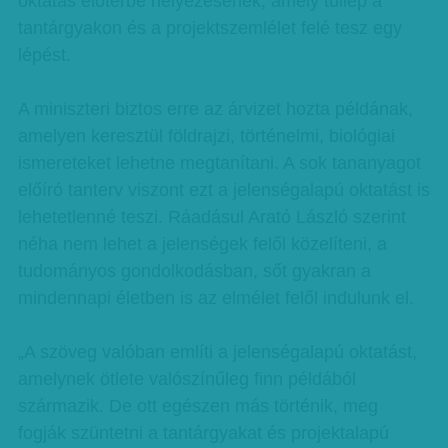
oktatás előtérbe helyezésének, amely túllép a
tantárgyakon és a projektszemlélet felé tesz egy
lépést.
A miniszteri biztos erre az árvizet hozta példának,
amelyen keresztül földrajzi, történelmi, biológiai
ismereteket lehetne megtanítani. A sok tananyagot
előíró tanterv viszont ezt a jelenségalapú oktatást is
lehetetlenné teszi. Ráadásul Arató László szerint
néha nem lehet a jelenségek felől közelíteni, a
tudományos gondolkodásban, sőt gyakran a
mindennapi életben is az elmélet felől indulunk el.
„A szöveg valóban említi a jelenségalapú oktatást,
amelynek ötlete valószínűleg finn példából
származik. De ott egészen más történik, meg
fogják szüntetni a tantárgyakat és projektalapú