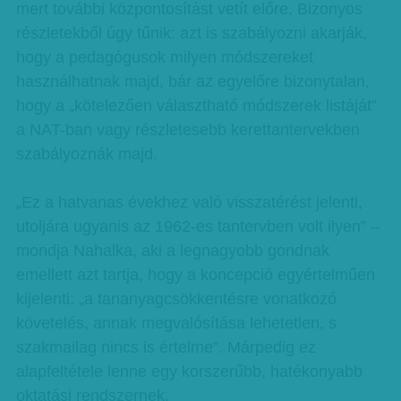
mert további központosítást vetít előre. Bizonyos
részletekből úgy tűnik: azt is szabályozni akarják,
hogy a pedagógusok milyen módszereket
használhatnak majd, bár az egyelőre bizonytalan,
hogy a „kötelezően választható módszerek listáját”
a NAT-ban vagy részletesebb kerettantervekben
szabályoznák majd.
„Ez a hatvanas évekhez való visszatérést jelenti,
utoljára ugyanis az 1962-es tantervben volt ilyen” –
mondja Nahalka, aki a legnagyobb gondnak
emellett azt tartja, hogy a koncepció egyértelműen
kijelenti: „a tananyagcsökkentésre vonatkozó
követelés, annak megvalósítása lehetetlen, s
szakmailag nincs is értelme”. Márpedig ez
alapfeltétele lenne egy korszerűbb, hatékonyabb
oktatási rendszernek.