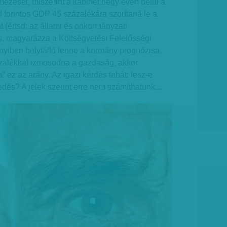
mezését, miszerint a kabinet négy éven belül a
d forintos GDP 45 százalékára szorítaná le a
 (értsd: az állami és önkormányzati
s, magyarázza a Költségvetési Felelősségi
nyiben helytálló lenne a kormány prognózisa,
ázalékkal izmosodna a gazdaság, akkor
 ez az arány. Az igazi kérdés tehát: lesz-e
és? A jelek szerint erre nem számíthatunk...