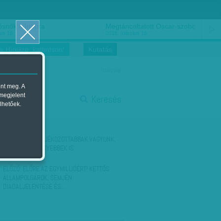
ősnők nőnapra
Megtáncoltatott Oscar-szobor
us 16.
2018. március 16.
i Hírekre, kattintson!
Kutatás
magyar
ent meg. A
start
 megjelent
Keresés
lhetőek.
stop
KÖVETKEZŐ:
'TÁJÉKOZOTTABBAK VAGYUNK,
ÁMDE HISZÉKENYEBBEK IS'
ELŐZŐ:
ELŐRE AZ EGYMILLIÓÉRT! KETTŐS
ÁLLAMPOLGÁROK, SEMJÉN
DIADALJELENTÉSE ÉS…