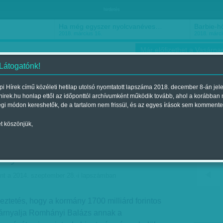
hirdetés
Ha még egyszer nyolcvanéves…
Barbie-h
2018. március 16.
2018. márci
Már előfizethet a Vasárnap
 Látogatónk!
i Hírek című közéleti hetilap utolsó nyomtatott lapszáma 2018. december 8-án jel
hirek.hu honlap ettől az időponttól archívumként működik tovább, ahol a korábban
ókusz
Szerintem
Ízlés
Sport
égi módon kereshetők, de a tartalom nem frissül, és az egyes írások sem kommente
t köszönjük,
zát akarja felforgatni az
ány?
nt a 2014. szeptember 28.-i lapszámban
ztetés, hogy a kormány 1700 milliárd forintos
 árnyalja Romhányi Balázs annak a