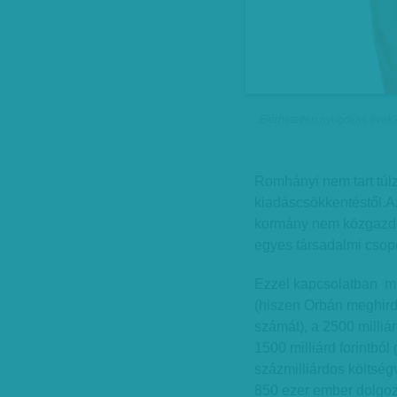
Elérhetetlen nyugdíjas évek? 
Romhányi nem tart túl
kiadáscsökkentéstől.Az
kormány nem közgazdas
egyes társadalmi csopor
Ezzel kapcsolatban mi
(hiszen Orbán meghirde
számát), a 2500 milliá
1500 milliárd forintbó
százmilliárdos költség
850 ezer ember dolgozi