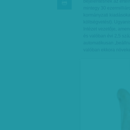
bejelentésnek az értel
mintegy 30 ezermilliár
kormányzati kiadásokat
költségvetést). Ugyani
Intézet vezetője, amen
és valóban évi 2,5 sz
automatikusan „beállna”
valóban ekkora növeked