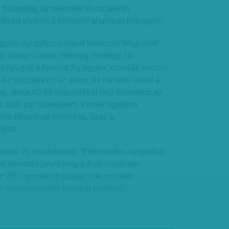
. Márpedig, az ellenzéki és szakértői
tóbbit kívánja a kormány alaposan felforgatni.
gyéni nyugdíjszámlákat bevezető lengyelek
tt, ahogy nálunk jelenleg, mintegy 20
a nyugdíj a fizetést. Az egyéni számlák viszont
 40 százalék ez az arány, és ha nem lassul a
e, akkor 60-80 százalékkal lesz kevesebb az
az aktív kori jövedelem. Ennek egyetlen
zetők táborának növelése, azaz a
lése."
okkal és részletekkel, "Elérhetetlen nyugdíjas
s elemzés jelent meg a friss Vasárnapi
r 28-i nyomtatott lapban sok mindent
 összehasonlító táblázat található.