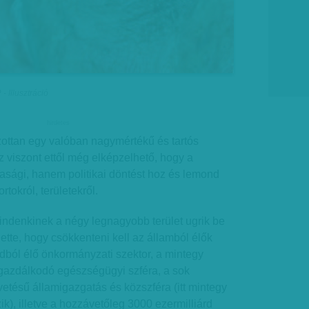
- Illusztráció
hirdetes
zottan egy valóban nagymértékű és tartós
 viszont ettől még elképzelhető, hogy a
ági, hanem politikai döntést hoz és lemond
tokról, területekről.
ndenkinek a négy legnagyobb terület ugrik be
tte, hogy csökkenteni kell az államból élők
rdból élő önkormányzati szektor, a mintegy
l gazdálkodó egészségügyi szféra, a sok
vetésű államigazgatás és közszféra (itt mintegy
k), illetve a hozzávetőleg 3000 ezermilliárd