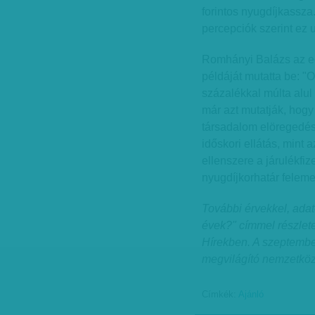
forintos nyugdíjkassza
percepciók szerint ez u
Romhányi Balázs az e
példáját mutatta be: "O
százalékkal múlta alul 
már azt mutatják, hogy
társadalom elöregedés
időskori ellátás, mint 
ellenszere a járulékfi
nyugdíjkorhatár feleme
További érvekkel, adat
évek?" címmel részlete
Hírekben. A szeptembe
megvilágító nemzetközi
Címkék:
Ajánló