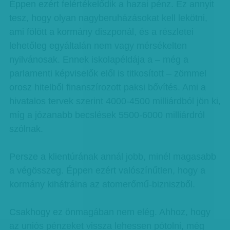
Éppen ezért felértékelődik a hazai pénz. Ez annyit
tesz, hogy olyan nagyberuházásokat kell lekötni,
ami fölött a kormány diszponál, és a részletei
lehetőleg egyáltalán nem vagy mérsékelten
nyilvánosak. Ennek iskolapéldája a – még a
parlamenti képviselők elől is titkosított – zömmel
orosz hitelből finanszírozott paksi bővítés. Ami a
hivatalos tervek szerint 4000-4500 milliárdból jön ki,
míg a józanabb becslések 5500-6000 milliárdról
szólnak.
Persze a klientúrának annál jobb, minél magasabb
a végösszeg. Éppen ezért valószínűtlen, hogy a
kormány kihátrálna az atomerőmű-bizniszből.
Csakhogy ez önmagában nem elég. Ahhoz, hogy
az uniós pénzeket vissza lehessen pótolni, még