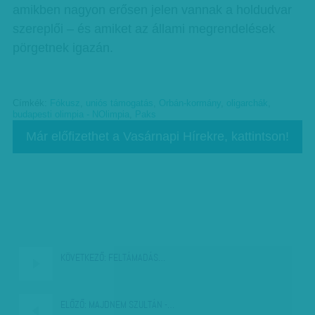
amikben nagyon erősen jelen vannak a holdudvar
szereplői – és amiket az állami megrendelések
pörgetnek igazán.
Címkék:
Fókusz
,
uniós támogatás
,
Orbán-kormány
,
oligarchák
,
budapesti olimpia - NOlimpia
,
Paks
Már előfizethet a Vasárnapi Hírekre, kattintson!
KÖVETKEZŐ:
FELTÁMADÁS…
ELŐZŐ:
MAJDNEM SZULTÁN -…