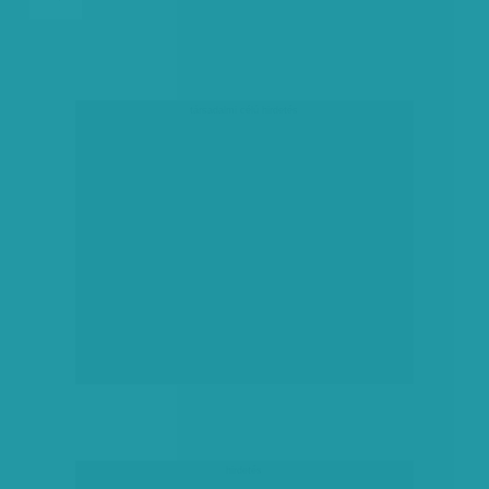
társadalmi célú hirdetés
hirdetés