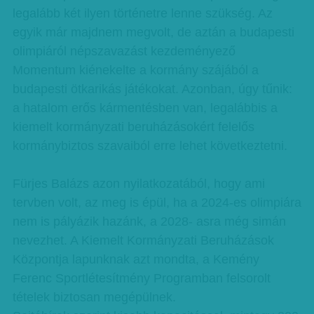
legalább két ilyen történetre lenne szükség. Az
egyik már majdnem megvolt, de aztán a budapesti
olimpiáról népszavazást kezdeményező
Momentum kiénekelte a kormány szájából a
budapesti ötkarikás játékokat. Azonban, úgy tűnik:
a hatalom erős kármentésben van, legalábbis a
kiemelt kormányzati beruházásokért felelős
kormánybiztos szavaiból erre lehet következtetni.
Fürjes Balázs azon nyilatkozatából, hogy ami
tervben volt, az meg is épül, ha a 2024-es olimpiára
nem is pályázik hazánk, a 2028- asra még simán
nevezhet. A Kiemelt Kormányzati Beruházások
Központja lapunknak azt mondta, a Kemény
Ferenc Sportlétesítmény Programban felsorolt
tételek biztosan megépülnek.