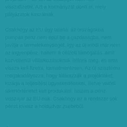
visszafizetni. Azt a kormányzat dönti el, mely
pályázatok kaszálnak.
Csakhogy az EU úgy találta: az országokba
pumpált pénz nem épül be a gazdaságba, nem
javítja a termelékenységet. Így az új módi már nem
az ingyenpénz, hanem a célzott támogatás, amit
közvetlenül vállalkozásoknak ítélnek meg, és amit
vissza kell fizetni, kamatmentesen. Az új szisztéma
megakadályozza, hogy túlárazzák a projekteket,
kizárja a teljesítési ügyeskedéseket, illetve valódi
sikertörténetet kell produkálni, hiszen a pénz
visszajár az EU-nak. Csakhogy ez a rendszer sok
pénzt kivesz a holdudvar zsebéből.