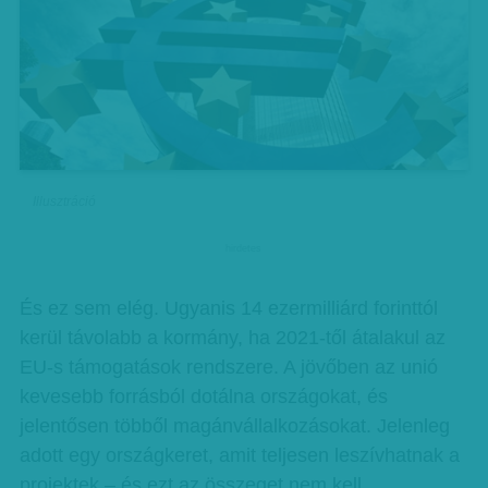
Illusztráció
hirdetes
És ez sem elég. Ugyanis 14 ezermilliárd forinttól
kerül távolabb a kormány, ha 2021-től átalakul az
EU-s támogatások rendszere. A jövőben az unió
kevesebb forrásból dotálna országokat, és
jelentősen többől magánvállalkozásokat. Jelenleg
adott egy országkeret, amit teljesen leszívhatnak a
projektek – és ezt az összeget nem kell