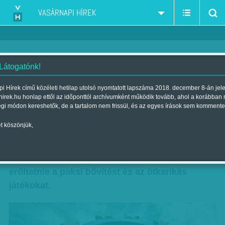
VASÁRNAPI HÍREK
 Látogatónk!
A pénznek be kell folynia
i Hírek című közéleti hetilap utolsó nyomtatott lapszáma 2018. december 8-án jel
hirek.hu honlap ettől az időponttól archívumként működik tovább, ahol a korábban
Szerző:
Nagy B. György
| Megjelent a 2017. április 15.-i lapszámban
égi módon kereshetők, de a tartalom nem frissül, és az egyes írások sem kommente
t köszönjük,
Mindenáron költenek - Ha uniós pénz nincs,
olimpia- és atomforint is jó – ha nem akarja a
hatalom, hogy kiszáradjon a holdudvar, muszáj
erőltetnie a paksi bővítést és az ötkarikás
játékokat.