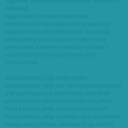
Sajtóhírek szerint kisebb kapacitással, mintegy 200
milliárdból.
Hogy ezeket a beruházásokat milyen
infrastrukturális fejlesztések kísérik majd, arról
egyelőre nem tudni.Emlékeztetőül: az olimpiai
fejlesztésekre tisztán majdnem 1000 milliárd
forintot szánt a kormány, továbbá körülbelül 2
ezermilliárd forinttal turbózta volna fel az
infrastruktúrát.
Azzal számolva, hogy eddig minden
olimpiarendező város 160–250 százalékkal túllépte
a tervezett keretet, a valós költség 4500-5000
ezermilliárd lett volna (pontosabban még lehet).
Ezért a pénzért pedig érdemes megmozdulni.
Különösképpen, hogy az olimpia olyan ágazatokat
mozgat meg (építőipar, turisztika és így tovább),