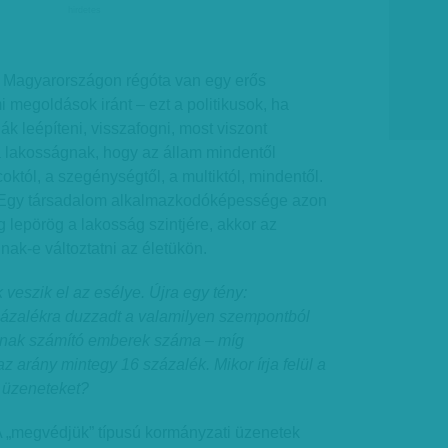
hirdetes
Magyarországon régóta van egy erős
i megoldások iránt – ezt a politikusok, ha
ák leépíteni, visszafogni, most viszont
 a lakosságnak, hogy az állam mindentől
októl, a szegénységtől, a multiktól, mindentől.
. Egy társadalom alkalmazkodóképessége azon
g lepörög a lakosság szintjére, akkor az
ak-e változtatni az életükön.
veszik el az esélye. Újra egy tény:
ázalékra duzzadt a valamilyen szempontból
ónak számító emberek száma – míg
 arány mintegy 16 százalék. Mikor írja felül a
 üzeneteket?
 „megvédjük” típusú kormányzati üzenetek