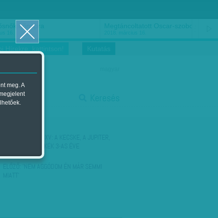
ősnők nőnapra
Megtáncoltatott Oscar-szobor
us 16.
2018. március 16.
i Hírekre, kattintson!
Kutatás
magyar
ent meg. A
start
 megjelent
Keresés
lhetőek.
stop
KÖVETKEZŐ:
MMXV: A KECSKE, A JUPITER,
TÜRKIZ FA ÉS A KÉK 3-AS ÉVE
ELŐZŐ:
'NEM AGGÓDOM ÉN MÁR SEMMI
MIATT'