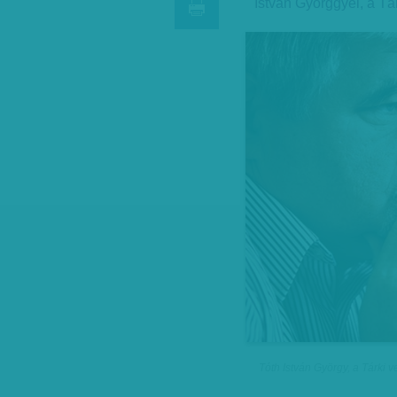
István Györggyel, a Tá
Tóth István György, a Tárki 