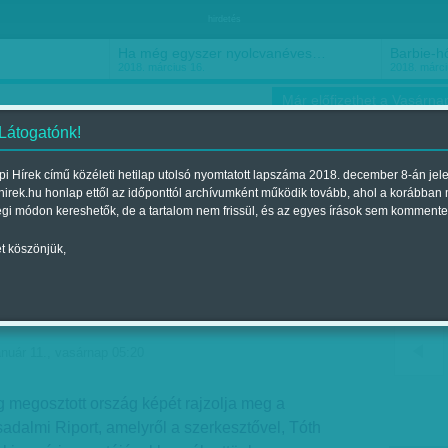
hirdetés
Ha még egyszer nyolcvanéves…
Barbie-h
2018. március 16.
2018. márci
Már előfizethet a Vasárnap
 Látogatónk!
i Hírek című közéleti hetilap utolsó nyomtatott lapszáma 2018. december 8-án jel
hirek.hu honlap ettől az időponttól archívumként működik tovább, ahol a korábban
ókusz
Szerintem
Ízlés
Sport
égi módon kereshetők, de a tartalom nem frissül, és az egyes írások sem kommente
t köszönjük,
k visszafoghatnák, de most
Ez rombol
anuár 11., vasárnap 05:20
 megosztott ország képét rajzolja meg a
dalmi Riport, amelyről a szerkesztővel, Tóth