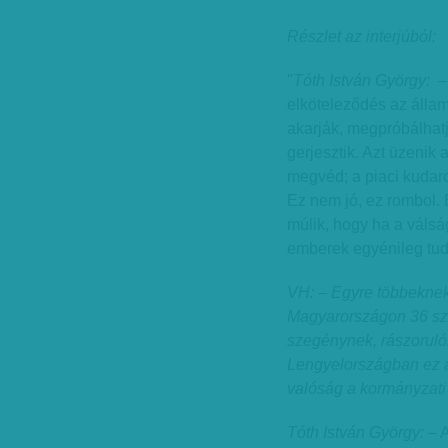
Részlet az interjúból:
"
Tóth István György:
– 
elköteleződés az állam
akarják, megpróbálhatj
gerjesztik. Azt üzenik
megvéd; a piaci kudarc
Ez nem jó, ez rombol
múlik, hogy ha a válsá
emberek egyénileg tudn
VH: – Egyre többeknek 
Magyarországon 36 sz
szegénynek, rászorul
Lengyelországban ez az
valóság a kormányzati
Tóth István György:
– A