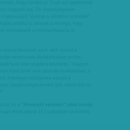
lentik, hogy minden jó. Csak azt igyekeznek
s lesz nagyobb baj. De összességében
 a lakosságot. Vannak a „védelmi üzenetek”,
tívabb politika is, aminek a lényege, hogy
l visszaterelik a munkaerőpiacra az
 szerint tévednek azok, akik szerint a
iális rendszerek átalakításának semmi
atársunk erre reagálva felvetette:
"Nagyon
amon kívül senki nem generál munkahelyet, a
dt. A tömeges közmunka viszont a
ges szegénységet termeli újra. Akkor hát mit
?
"
asza, és a
"Romboló védelem" című interjú
rnapi Hírek január 11-i számában olvasható.