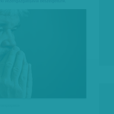
rki vezérigazgatójával beszélgettünk.
vezérigazgatója