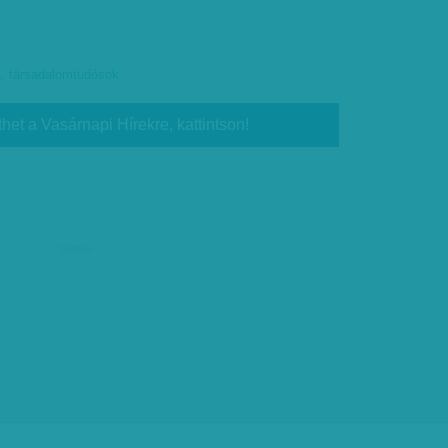
a
,
társadalomtudósok
thet a Vasárnapi Hírekre, kattintson!
hirdetés