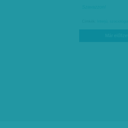
Szavazzon!
Címkék:
Interjú
,
szociológi
Már előfize