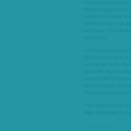
önmagukban nem azt je
elhitetni, hogy nem i
különböző ingerek érik
és létezik egy jóval ak
erőszakos módszerekke
embereket."
A Tárki vezérigazgatója
közmunkának és a szoc
eredménye sincs.
Munk
úgy tűnik, hogy az áll
versenyszféra megreke
képzetlenséget, a töme
old meg ez a rendszer
Tóth István György vál
teljes szövege
a Vasá
---------------------