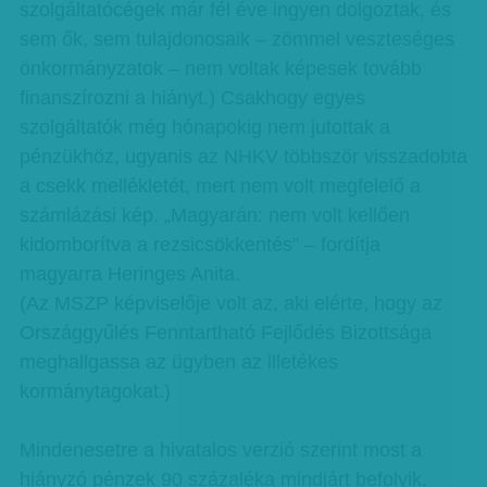
szolgáltatócégek már fél éve ingyen dolgoztak, és
sem ők, sem tulajdonosaik – zömmel veszteséges
önkormányzatok – nem voltak képesek tovább
finanszírozni a hiányt.) Csakhogy egyes
szolgáltatók még hónapokig nem jutottak a
pénzükhöz, ugyanis az NHKV többször visszadobta
a csekk mellékletét, mert nem volt megfelelő a
számlázási kép. „Magyarán: nem volt kellően
kidomborítva a rezsicsökkentés” – fordítja
magyarra Heringes Anita.
(Az MSZP képviselője volt az, aki elérte, hogy az
Országgyűlés Fenntartható Fejlődés Bizottsága
meghallgassa az ügyben az illetékes
kormánytagokat.)
Mindenesetre a hivatalos verzió szerint most a
hiányzó pénzek 90 százaléka mindjárt befolyik,