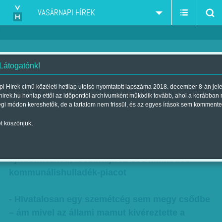
VASÁRNAPI HÍREK
 Látogatónk!
A szemét is kell nekik - Az állami
i Hírek című közéleti hetilap utolsó nyomtatott lapszáma 2018. december 8-án jel
hirek.hu honlap ettől az időponttól archívumként működik tovább, ahol a korábban
mamut kivéreztette a szektort
égi módon kereshetők, de a tartalom nem frissül, és az egyes írások sem kommente
Szerző:
Nagy B. György
| Megjelent a 2017. január 21.-i lapszámban
t köszönjük,
Lenyúlta a lakosság szemetét a kormány, és így
újrarendezheti, -oszthatja az 500 milliárdos
kommunálishulladék-piacot
- Hivatalosan egy szemétcég sem megy csődbe
– ám mivel az állami mamut kivéreztette a