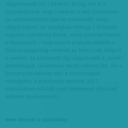
Vagyonkezelő Zrt.-t (NHKV), és úgy írta át a
jogszabályokat, hogy csakis ez a cég szedhessen
be szemétszállítási díjat az emberektől. Hogy
világos legyen: az országban mintegy 176 kisebb-
nagyobb szemétcég létezik, eddig ezeknek fizettek
a háztartások – most viszont a tanyák népétől a
fővárosi polgárokig mindenki az NHKV-nak állítja ki
a csekket, és a központi cég utalja tovább a „kicsik”
járandóságát. Hivatalosan tavaly március óta. Ám a
kormányzati valóság eltér a mindennapok
valóságától: a számlázási rendszer 2017
márciusában működik csak tökéletesen (álcázott/
áttételes forráselvonás).
Nem tetszett a számlakép