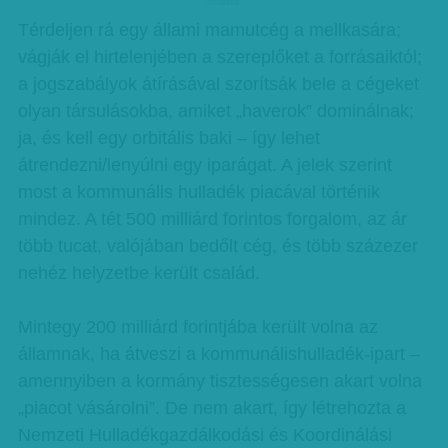
hirdetes
Térdeljen rá egy állami mamutcég a mellkasára;
vágják el hirtelenjében a szereplőket a forrásaiktól;
a jogszabályok átírásával szorítsák bele a cégeket
olyan társulásokba, amiket „haverok” dominálnak;
ja, és kell egy orbitális baki – így lehet
átrendezni/lenyúlni egy iparágat. A jelek szerint
most a kommunális hulladék piacával történik
mindez. A tét 500 milliárd forintos forgalom, az ár
több tucat, valójában bedőlt cég, és több százezer
nehéz helyzetbe került család.
Mintegy 200 milliárd forintjába került volna az
államnak, ha átveszi a kommunálishulladék-ipart –
amennyiben a kormány tisztességesen akart volna
„piacot vásárolni”. De nem akart, így létrehozta a
Nemzeti Hulladékgazdálkodási és Koordinálási