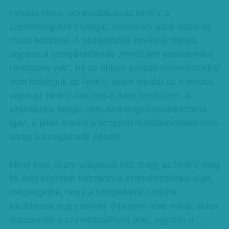
Felelős nincs, pontosabban az NHKV a
szemétcégekre mutogat, mondván: azok adtak át
rossz adatokat. A vádaskodás kevéssé hiteles,
ugyanis a szolgáltatóknak „minősített adatkezelési
rendszere volt”, ha az ebben sorjázó információkkal
nem boldogult az NHKV, akkor inkább az a kérdés,
vajon az NHKV-nak van-e ilyen rendszere. A
számlázási tempó nem erre enged következtetni.
Igaz, a jelek szerint a központi hulladékvállalat nem
bánja a szolgáltatók pénzét.
Mivel kora őszre világossá vált, hogy az NHKV még
fél évig képtelen beszedni a szemétszállítási díjat,
megengedte, hogy a szolgáltatók utoljára
kiküldjenek egy csekket. (Ha nem tette volna, akkor
összeomlik a szemétszállítási piac, ugyanis a