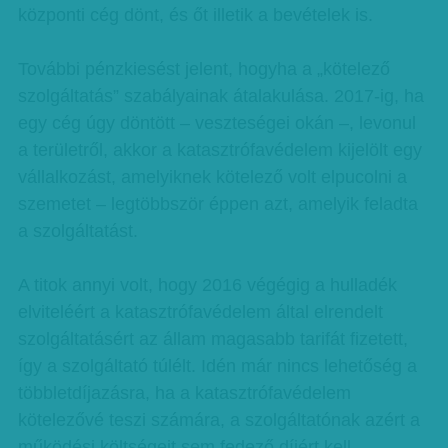
központi cég dönt, és őt illetik a bevételek is.
További pénzkiesést jelent, hogyha a „kötelező
szolgáltatás” szabályainak átalakulása. 2017-ig, ha
egy cég úgy döntött – veszteségei okán –, levonul
a területről, akkor a katasztrófavédelem kijelölt egy
vállalkozást, amelyiknek kötelező volt elpucolni a
szemetet – legtöbbször éppen azt, amelyik feladta
a szolgáltatást.
A titok annyi volt, hogy 2016 végégig a hulladék
elviteléért a katasztrófavédelem által elrendelt
szolgáltatásért az állam magasabb tarifát fizetett,
így a szolgáltató túlélt. Idén már nincs lehetőség a
többletdíjazásra, ha a katasztrófavédelem
kötelezővé teszi számára, a szolgáltatónak azért a
működési költségeit sem fedező díjért kell