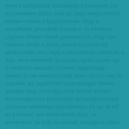
mivel a szolgáltatók kiküldhették a csekkeket. De
ez korántsem biztos, csak az, hogy ekkora tételről
küldtek csekket a fogyasztóknak. Hogy a
szolgáltatók pénzüknél lesznek-e, az kérdéses.
Ugyanis vidéken bevett gyakorlat volt, hogy nem
csekken kérték a pénzt, hanem a szemétcég
alkalmazottja járta végig a települést és szedte be a
díjat. Nem véletlenül: az ország egyes részein így
is rendkívül alacsony a fizetési hajlandóság –
például Észak-Magyarország egyes részein alig 50
százalék. Az „egyenlítési hajlandóságot” tovább
gyengíti, hogy most egyszerre kellene átutalni
háromnegyed évi szemétdíjat, ezt pedig családok
százezrei képtelenek kigazdálkodni. És így áll elő
az a helyzet, ami mindenkinek rossz. Az
embereken, ha törik, ha szakad, behajtja az állam.