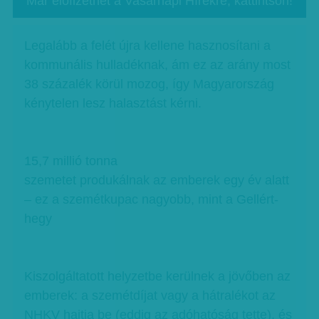
Már előfizethet a Vasárnapi Hírekre, kattintson!
Legalább a felét újra kellene hasznosítani a
kommunális hulladéknak, ám ez az arány most
38 százalék körül mozog, így Magyarország
kénytelen lesz halasztást kérni.
15,7 millió tonna
szemetet produkálnak az emberek egy év alatt
– ez a szemétkupac nagyobb, mint a Gellért-
hegy
Kiszolgáltatott helyzetbe kerülnek a jövőben az
emberek: a szemétdíjat vagy a hátralékot az
NHKV hajtja be (eddig az adóhatóság tette), és