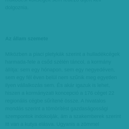
dolgoznia.
Az állam szemete
Miközben a piaci pletykák szerint a hulladékcégek
harmada-fele a csőd szélén táncol, a kormány
állítja: sem egy hónapon, sem egy negyedéven,
sem egy fél éven belül nem szűnik meg egyetlen
ilyen vállalkozás sem. És akár igazuk is lehet,
hiszen a kormányzati koncepció a 176 céget 22
regionális cégbe sűrítené össze. A hivatalos
mondás szerint a tömörítést gazdaságossági
szempontok indokolják, ám a szakemberek szerint
itt van a kutya elásva. Ugyanis a zömmel