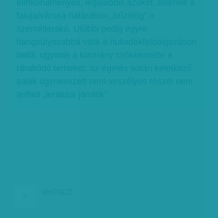
életkörülményeit, legalábbis azokét, akiknek a
faluja/városa határában „bűzölög” a
szemétlerakó. Utóbbi pedig egyre
hangsúlyosabbá válik a hulladékfeldolgozáson
belül, ugyanis a kormány csökkentette a
rárakódó terheket: az égetés során keletkező
salak úgynevezett nem veszélyes részét nem
terheli „lerakási járulék”.
KÖVETKEZŐ:
…