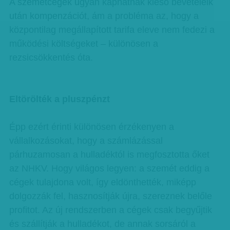
A szemétcégek ugyan kaphatnak kieső bevételeik
után kompenzációt, ám a probléma az, hogy a
központilag megállapított tarifa eleve nem fedezi a
működési költségeket – különösen a
rezsicsökkentés óta.
Eltörölték a pluszpénzt
Épp ezért érinti különösen érzékenyen a
vállalkozásokat, hogy a számlázással
párhuzamosan a hulladéktól is megfosztotta őket
az NHKV. Hogy világos legyen: a szemét eddig a
cégek tulajdona volt, így eldönthették, miképp
dolgozzák fel, hasznosítják újra, szereznek belőle
profitot. Az új rendszerben a cégek csak begyűjtik
és szállítják a hulladékot, de annak sorsáról a