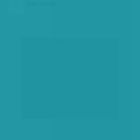
ELŐZŐ:
A KETTŐS…
társadalmi célú hirdetés