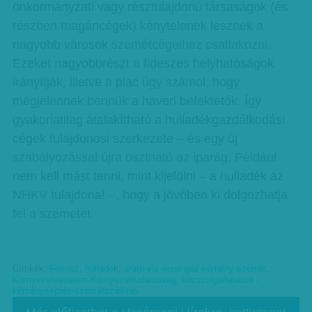
önkormányzati vagy résztulajdonú társaságok (és
részben magáncégek) kénytelenek lesznek a
nagyobb városok szemétcégeihez csatlakozni.
Ezeket nagyobbrészt a fideszes helyhatóságok
irányítják, illetve a piac úgy számol, hogy
megjelennek bennük a haveri befektetők. Így
gyakorlatilag átalakítható a hulladékgazdálkodási
cégek tulajdonosi szerkezete – és egy új
szabályozással újra osztható az iparág. Például
nem kell mást tenni, mint kijelölni – a hulladék az
NHKV tulajdona! –, hogy a jövőben ki dolgozhatja
fel a szemetet.
Címkék:
Fókusz
,
hulladék
,
áram-víz-rezsi-gáz-kémény-szemét
,
Környezetvédelem-Környezettudatosság
,
közszolgáltatások-
kéményseprés-szemétszállítás