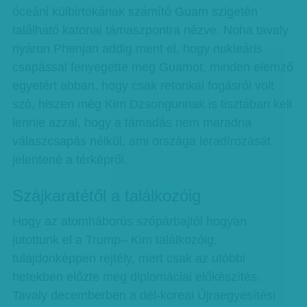
óceáni külbirtokának számító Guam szigetén
található katonai támaszpontra nézve. Noha tavaly
nyáron Phenjan addig ment el, hogy nukleáris
csapással fenyegette meg Guamot, minden elemző
egyetért abban, hogy csak retorikai fogásról volt
szó, hiszen még Kim Dzsongunnak is tisztában kell
lennie azzal, hogy a támadás nem maradna
válaszcsapás nélkül, ami országa leradírozását
jelentené a térképről.
Szájkaratétől a találkozóig
Hogy az atomháborús szópárbajtól hogyan
jutottunk el a Trump– Kim találkozóig,
tulajdonképpen rejtély, mert csak az utóbbi
hetekben előzte meg diplomáciai előkészítés.
Tavaly decemberben a dél-koreai Újraegyesítési