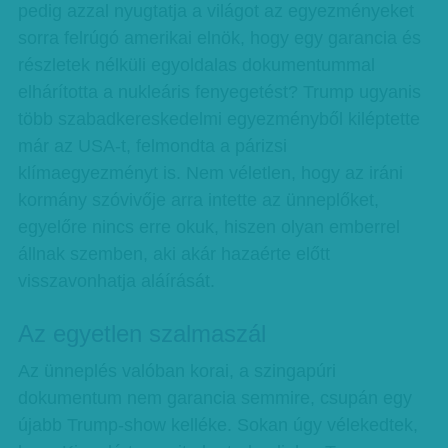
pedig azzal nyugtatja a világot az egyezményeket
sorra felrúgó amerikai elnök, hogy egy garancia és
részletek nélküli egyoldalas dokumentummal
elhárította a nukleáris fenyegetést? Trump ugyanis
több szabadkereskedelmi egyezményből kiléptette
már az USA-t, felmondta a párizsi
klímaegyezményt is. Nem véletlen, hogy az iráni
kormány szóvivője arra intette az ünneplőket,
egyelőre nincs erre okuk, hiszen olyan emberrel
állnak szemben, aki akár hazaérte előtt
visszavonhatja aláírását.
Az egyetlen szalmaszál
Az ünneplés valóban korai, a szingapúri
dokumentum nem garancia semmire, csupán egy
újabb Trump-show kelléke. Sokan úgy vélekedtek,