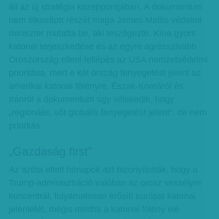
áll az új stratégia középpontjában. A dokumentum
nem titkosított részét maga James Mattis védelmi
miniszter mutatta be, aki leszögezte, Kína gyors
katonai terjeszkedése és az egyre agresszívabb
Oroszország elleni fellépés az USA nemzetvédelmi
prioritása, mert e két ország fenyegetést jelent az
amerikai katonai fölényre. Észak-Koreáról és
Iránról a dokumentum úgy vélekedik, hogy
„regionális, sőt globális fenyegetést jelent”, de nem
prioritás.
„Gazdaság first”
Az azóta eltelt hónapok azt bizonyították, hogy a
Trump-adminisztráció valóban az orosz veszélyre
koncentrál, folyamatosan erősíti európai katonai
jelenlétét, mégis mintha a katonai fölény elé