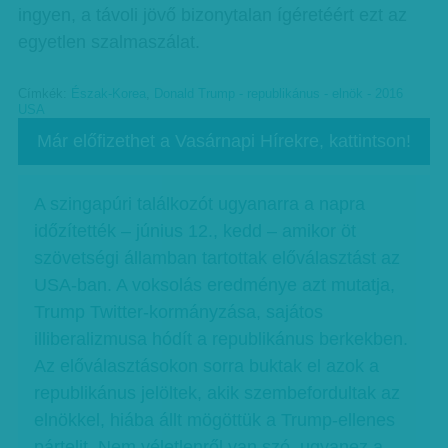
ingyen, a távoli jövő bizonytalan ígéretéért ezt az
egyetlen szalmaszálat.
Címkék:
Észak-Korea
,
Donald Trump - republikánus - elnök - 2016
USA
Már előfizethet a Vasárnapi Hírekre, kattintson!
A szingapúri találkozót ugyanarra a napra
időzítették – június 12., kedd – amikor öt
szövetségi államban tartottak előválasztást az
USA-ban. A voksolás eredménye azt mutatja,
Trump Twitter-kormányzása, sajátos
illiberalizmusa hódít a republikánus berkekben.
Az előválasztásokon sorra buktak el azok a
republikánus jelöltek, akik szembefordultak az
elnökkel, hiába állt mögöttük a Trump-ellenes
pártelit. Nem véletlenről van szó, ugyanez a