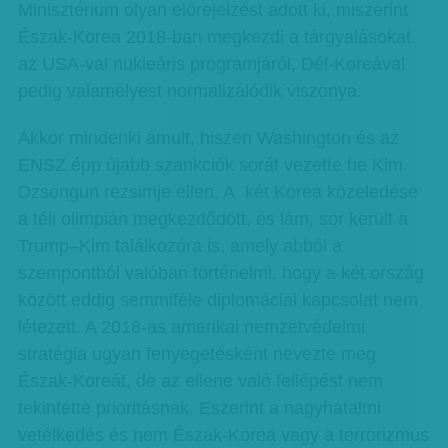
Minisztérium olyan előrejelzést adott ki, miszerint
Észak-Korea 2018-ban megkezdi a tárgyalásokat
az USA-val nukleáris programjáról, Dél-Koreával
pedig valamelyest normalizálódik viszonya.
Akkor mindenki ámult, hiszen Washington és az
ENSZ épp újabb szankciók sorát vezette be Kim
Dzsongun rezsimje ellen. A két Korea közeledése
a téli olimpián megkezdődött, és lám, sor került a
Trump–Kim találkozóra is, amely abból a
szempontból valóban történelmi, hogy a két ország
között eddig semmiféle diplomáciai kapcsolat nem
létezett. A 2018-as amerikai nemzetvédelmi
stratégia ugyan fenyegetésként nevezte meg
Észak-Koreát, de az ellene való fellépést nem
tekintette prioritásnak. Eszerint a nagyhatalmi
vetélkedés és nem Észak-Korea vagy a terrorizmus