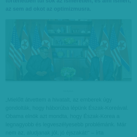
történetben túl sok az ismeretlen, és ami ismert,
az sem ad okot az optimizmusra.
hirdetes
„Mielőtt átvettem a hivatalt, az emberek úgy
gondolták, hogy háborúba lépünk Észak-Koreával.
Obama elnök azt mondta, hogy Észak-Korea a
legnagyobb és legveszélyesebb problémánk. Már
nem az, aludjanak jól, jó éjszakát!” – írta