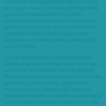
helyezné az amerikai gazdasági fölényt. Ez azt is
jelzi, hogy a vállalkozó milliárdos elnök szemlélete
(America first) diadalmaskodott a katonai-
nemzetbiztonsági hátterét alkotó Pompeo–Mattis–
Bolton keménymag fölött, ezért is robbanthatott ki
kereskedelmi háborút országa legszorosabb
hagyományos szövetségeseivel, Kanadával és az
Európai Unióval.
A Trump-adminisztráció kiszámíthatatlanságát
igazolja, hogy május 8-án Washington felmondta az
Iránnal 2015-ben megkötött, többéves tárgyalás
eredményeként létrejött atomalkut az ENSZ, a többi
aláíró ország (Franciaország, NagyBritannia,
Oroszország, Kína, Németország), valamint a
végrehajtást felügyelő Nemzetközi Atomügynökség,
illetve az Európai Unió kérése ellenére. Ezek után