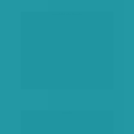
társadalmi célú hirdetés
hirdetés