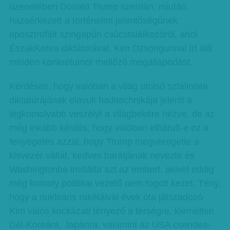
üzenetében Donald Trump szerdán, miután
hazaérkezett a történelmi jelentőségűnek
aposztrofált szingapúri csúcstalálkozóról, ahol
ÉszakKorea diktátorával, Kim Dzsongunnal írt alá
minden konkrétumot mellőző megállapodást.
Kérdéses, hogy valóban a világ utolsó sztálinista
diktatúrájának elavult haditechnikája jelenti a
legkomolyabb veszélyt a világbékére nézve, de az
még inkább kérdés, hogy valóban elhárult-e ez a
fenyegetés azzal, hogy Trump megveregette a
kisvezér vállát, kedves barátjának nevezte és
Washingtonba invitálta azt az embert, akivel eddig
még komoly politikai vezető nem fogott kezet. Tény,
hogy a nukleáris rakétáival évek óta játszadozó
Kim valós kockázati tényező a térségre, kiemelten
Dél-Koreára, Japánra, valamint az USA csendes-