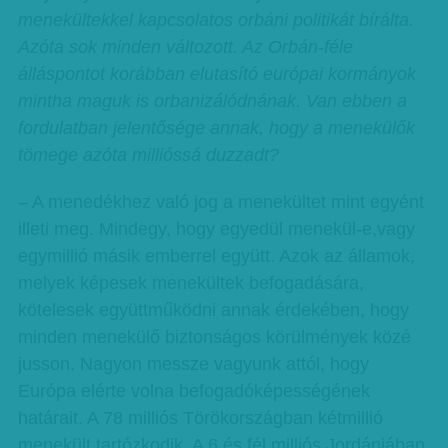
menekültekkel kapcsolatos orbáni politikát bírálta.
Azóta sok minden változott. Az Orbán-féle
álláspontot korábban elutasító európai kormányok
mintha maguk is orbanizálódnának. Van ebben a
fordulatban jelentősége annak, hogy a menekülők
tömege azóta millióssá duzzadt?
– A menedékhez való jog a menekültet mint egyént
illeti meg. Mindegy, hogy egyedül menekül-e,vagy
egymillió másik emberrel együtt. Azok az államok,
melyek képesek menekültek befogadására,
kötelesek együttműködni annak érdekében, hogy
minden menekülő biztonságos körülmények közé
jusson. Nagyon messze vagyunk attól, hogy
Európa elérte volna befogadóképességének
határait. A 78 milliós Törökországban kétmillió
menekült tartózkodik. A 6 és fél milliós Jordániában