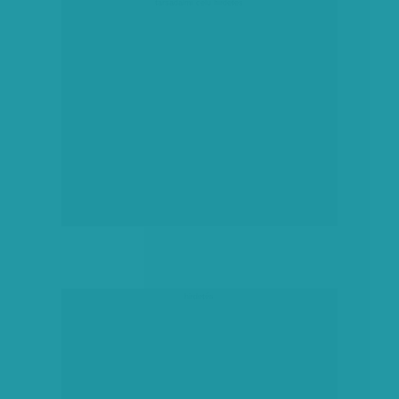
társadalmi célú hirdetés
hirdetés