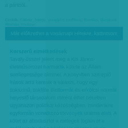
a pártból.
Címkék:
Fókusz
,
Interjú
,
társadalmi konfliktus
,
filozófus
,
liberálisok
,
illiberális rendszer
Már előfizethet a Vasárnapi Hírekre, kattintson!
Korszerű elmélkedések
Tavaly ősszel jelent meg a Kis János-
életműsorozat harmadik kötete az Állam
semlegessége címmel. A könyvben szereplő
írások arra keresik a választ, hogy egy
sokszínű, sokféle életformát és erkölcsi normát
helyeslő társadalom miként élhet békében
ugyanazon politikai közösségben, mindenkire
egyformán vonatkozó törvények uralma alatt. A
kötet az abortusztól a melegek jogain át a