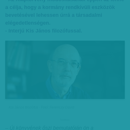
a célja, hogy a kormány rendkívüli eszközök
bevetésével lehessen úrrá a társadalmi
elégedetlenségen.
- Interjú Kis János filozófussal.
Kis János filozófus - Fotó: Ferenczy Dávid
hirdetes
– Új könyvének őszi bemutatóján ön a