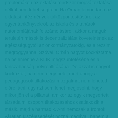
problémákon az oktatási rendszer megváltoztatása
nélkül nem lehet segíteni. Ha Orbán lemondana az
oktatási intézmények túlközpontosításáról, az
egyentankönyvekről, az iskola és a tanárok
autonómiájának felszámolásáról, akkor a maguk
területén mások is decentralizálást követelnének az
egészségügytől az önkormányzatokig, és a rezsim
megroggyanna. Szóval, Orbán nagyot kockáztatna,
ha belemenne a KLIK megszüntetésébe és a
tanszabadság helyreállításába. De azzal is nagyot
kockáztat, ha nem megy bele, mert ahogy a
pedagógusok tiltakozási mozgalmát nem lehetett
előre látni, úgy azt sem lehet megjósolni, hogy
mikor jön el a pillanat, amikor az egyik megsértett
társadalmi csoport tiltakozásához csatlakozik a
másik, majd a harmadik. Ami nemcsak a frontok
váratlan kiszélesedését hozná magával, hanem a