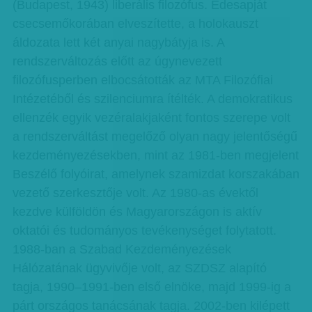
(Budapest, 1943) liberális filozófus. Édesapját
csecsemőkorában elveszítette, a holokauszt
áldozata lett két anyai nagybátyja is. A
rendszerváltozás előtt az úgynevezett
filozófusperben elbocsátották az MTA Filozófiai
Intézetéből és szilenciumra ítélték. A demokratikus
ellenzék egyik vezéralakjaként fontos szerepe volt
a rendszerváltást megelőző olyan nagy jelentőségű
kezdeményezésekben, mint az 1981-ben megjelent
Beszélő folyóirat, amelynek szamizdat korszakában
vezető szerkesztője volt. Az 1980-as évektől
kezdve külföldön és Magyarországon is aktív
oktatói és tudományos tevékenységet folytatott.
1988-ban a Szabad Kezdeményezések
Hálózatának ügyvivője volt, az SZDSZ alapító
tagja, 1990–1991-ben első elnöke, majd 1999-ig a
párt országos tanácsának tagja. 2002-ben kilépett