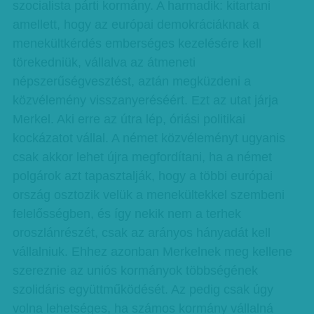
szocialista párti kormány. A harmadik: kitartani
amellett, hogy az európai demokráciáknak a
menekültkérdés emberséges kezelésére kell
törekedniük, vállalva az átmeneti
népszerűségvesztést, aztán megküzdeni a
közvélemény visszanyeréséért. Ezt az utat járja
Merkel. Aki erre az útra lép, óriási politikai
kockázatot vállal. A német közvéleményt ugyanis
csak akkor lehet újra megfordítani, ha a német
polgárok azt tapasztalják, hogy a többi európai
ország osztozik velük a menekültekkel szembeni
felelősségben, és így nekik nem a terhek
oroszlánrészét, csak az arányos hányadát kell
vállalniuk. Ehhez azonban Merkelnek meg kellene
szereznie az uniós kormányok többségének
szolidáris együttműködését. Az pedig csak úgy
volna lehetséges, ha számos kormány vállalná