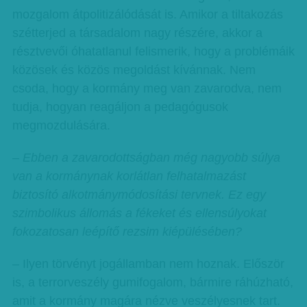
mozgalom átpolitizálódását is. Amikor a tiltakozás
szétterjed a társadalom nagy részére, akkor a
résztvevői óhatatlanul felismerik, hogy a problémáik
közösek és közös megoldást kívánnak. Nem
csoda, hogy a kormány meg van zavarodva, nem
tudja, hogyan reagáljon a pedagógusok
megmozdulására.
– Ebben a zavarodottságban még nagyobb súlya
van a kormánynak korlátlan felhatalmazást
biztosító alkotmánymódosítási tervnek. Ez egy
szimbolikus állomás a fékeket és ellensúlyokat
fokozatosan leépítő rezsim kiépülésében?
– Ilyen törvényt jogállamban nem hoznak. Először
is, a terrorveszély gumifogalom, bármire ráhúzható,
amit a kormány magára nézve veszélyesnek tart.