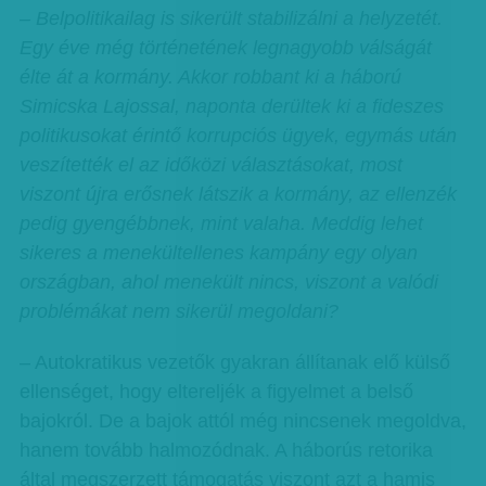
– Belpolitikailag is sikerült stabilizálni a helyzetét.
Egy éve még történetének legnagyobb válságát
élte át a kormány. Akkor robbant ki a háború
Simicska Lajossal, naponta derültek ki a fideszes
politikusokat érintő korrupciós ügyek, egymás után
veszítették el az időközi választásokat, most
viszont újra erősnek látszik a kormány, az ellenzék
pedig gyengébbnek, mint valaha. Meddig lehet
sikeres a menekültellenes kampány egy olyan
országban, ahol menekült nincs, viszont a valódi
problémákat nem sikerül megoldani?
– Autokratikus vezetők gyakran állítanak elő külső
ellenséget, hogy eltereljék a figyelmet a belső
bajokról. De a bajok attól még nincsenek megoldva,
hanem tovább halmozódnak. A háborús retorika
által megszerzett támogatás viszont azt a hamis