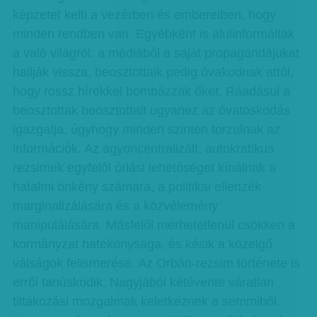
képzetet kelti a vezérben és embereiben, hogy
minden rendben van. Egyébként is alulinformáltak
a való világról: a médiából a saját propagandájukat
hallják vissza, beosztottaik pedig óvakodnak attól,
hogy rossz hírekkel bombázzák őket. Ráadásul a
beosztottak beosztottait ugyanez az óvatoskodás
igazgatja, úgyhogy minden szinten torzulnak az
információk. Az agyoncentralizált, autokratikus
rezsimek egyfelől óriási lehetőséget kínálnak a
hatalmi önkény számára, a politikai ellenzék
marginalizálására és a közvélemény
manipulálására. Másfelől mérhetetlenül csökken a
kormányzat hatékonysága, és késik a közelgő
válságok felismerése. Az Orbán-rezsim története is
erről tanúskodik. Nagyjából kétévente váratlan
tiltakozási mozgalmak keletkeznek a semmiből.