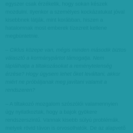
egyszer csak érzékelik, hogy sokan készek
mozdulni. Ilyenkor a személyes kockázatukat jóval
kisebbnek látják, mint korábban, hiszen a
hatalomnak most emberek tízezreit kellene
megbüntetnie.
– Ciklus közepe van, mégis minden második biztos
választó a kormánypártot támogatja. Nem
táplálhatja a tiltakozásokat a reménytelenség
érzése? Hogy úgysem lehet őket leváltani, akkor
miért ne próbáljanak meg javítani valamit a
rendszeren?
– A tiltakozó mozgalom szószólói valamennyien
úgy nyilatkoztak, hogy a bajok gyökere
rendszerszintű. Vannak kisebb súlyú problémák,
melyek rövid távon is orvosolhatók. De az alapvető