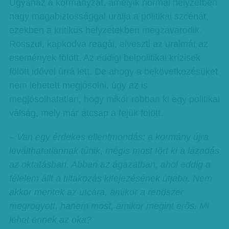
Ugyanaz a kormányzat, amelyik normál helyzetben
nagy magabiztossággal uralja a politikai szcénát,
ezekben a kritikus helyzetekben megzavarodik.
Rosszul, kapkodva reagál, elveszti az uralmát az
események fölött. Az eddigi belpolitikai krízisek
fölött idővel úrrá lett. De ahogy a bekövetkezésüket
nem lehetett megjósolni, úgy az is
megjósolhatatlan, hogy mikor robban ki egy politikai
válság, mely már átcsap a fejük fölött.
– Van egy érdekes ellentmondás: a kormány újra
leválthatatlannak tűnik, mégis most tört ki a lázadás
az oktatásban. Abban az ágazatban, ahol eddig a
félelem állt a tiltakozás kifejezésének útjába. Nem
akkor mentek az utcára, amikor a rendszer
megrogyott, hanem most, amikor megint erős. Mi
lehet ennek az oka?