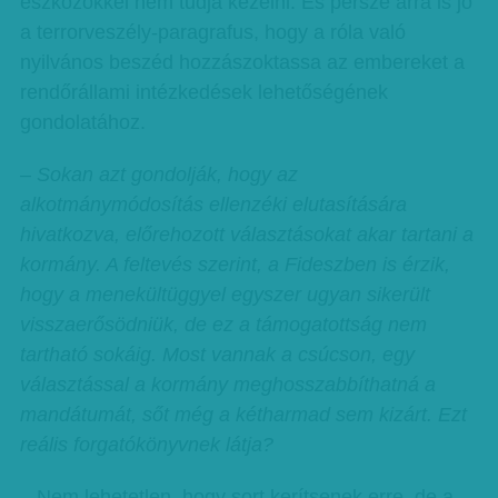
eszközökkel nem tudja kezelni. És persze arra is jó
a terrorveszély-paragrafus, hogy a róla való
nyilvános beszéd hozzászoktassa az embereket a
rendőrállami intézkedések lehetőségének
gondolatához.
– Sokan azt gondolják, hogy az
alkotmánymódosítás ellenzéki elutasítására
hivatkozva, előrehozott választásokat akar tartani a
kormány. A feltevés szerint, a Fideszben is érzik,
hogy a menekültüggyel egyszer ugyan sikerült
visszaerősödniük, de ez a támogatottság nem
tartható sokáig. Most vannak a csúcson, egy
választással a kormány meghosszabbíthatná a
mandátumát, sőt még a kétharmad sem kizárt. Ezt
reális forgatókönyvnek látja?
– Nem lehetetlen, hogy sort kerítsenek erre, de a