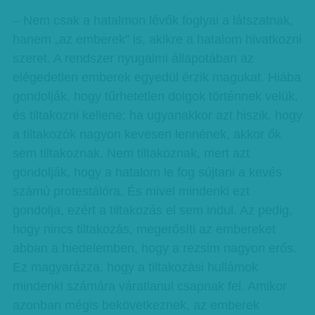
– Nem csak a hatalmon lévők foglyai a látszatnak,
hanem „az emberek” is, akikre a hatalom hivatkozni
szeret. A rendszer nyugalmi állapotában az
elégedetlen emberek egyedül érzik magukat. Hiába
gondolják, hogy tűrhetetlen dolgok történnek velük,
és tiltakozni kellene; ha ugyanakkor azt hiszik, hogy
a tiltakozók nagyon kevesen lennének, akkor ők
sem tiltakoznak. Nem tiltakoznak, mert azt
gondolják, hogy a hatalom le fog sújtani a kevés
számú protestálóra. És mivel mindenki ezt
gondolja, ezért a tiltakozás el sem indul. Az pedig,
hogy nincs tiltakozás, megerősíti az embereket
abban a hiedelemben, hogy a rezsim nagyon erős.
Ez magyarázza, hogy a tiltakozási hullámok
mindenki számára váratlanul csapnak fel. Amikor
azonban mégis bekövetkeznek, az emberek