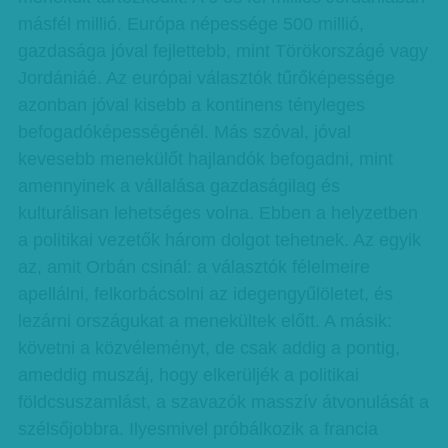
másfél millió. Európa népessége 500 millió,
gazdasága jóval fejlettebb, mint Törökországé vagy
Jordániáé. Az európai választók tűrőképessége
azonban jóval kisebb a kontinens tényleges
befogadóképességénél. Más szóval, jóval
kevesebb menekülőt hajlandók befogadni, mint
amennyinek a vállalása gazdaságilag és
kulturálisan lehetséges volna. Ebben a helyzetben
a politikai vezetők három dolgot tehetnek. Az egyik
az, amit Orbán csinál: a választók félelmeire
apellálni, felkorbácsolni az idegengyűlöletet, és
lezárni országukat a menekültek előtt. A másik:
követni a közvéleményt, de csak addig a pontig,
ameddig muszáj, hogy elkerüljék a politikai
földcsuszamlást, a szavazók masszív átvonulását a
szélsőjobbra. Ilyesmivel próbálkozik a francia