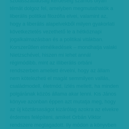
szólásszabadság kérdéséig számos olyan
témát dolgoz fel, amelyben megmutathatók a
liberális politikai filozófia elvei, valamint az,
hogy a liberális alapelvekből milyen gyakorlati
következtetés vezethető le a hétköznapi
jogalkalmazásban és a politikai vitákban.
Korszerűtlen elmélkedések – mondhatja valaki
Nietzschével, hiszen mi lehet annál
régimódibb, mint az illiberális orbáni
rendszerben amellett érvelni, hogy az állam
nem kötelezheti el magát semmilyen vallás,
családmodell, életmód, ízlés mellett, ha minden
polgárának közös állama akar lenni. Kis János
könyve azonban éppen azt mutatja meg, hogy
az új köztársaságot kizárólag azokra az elvekre
érdemes felépíteni, amiket Orbán Viktor
rendszere megtagadott. Ily módon a könyvben