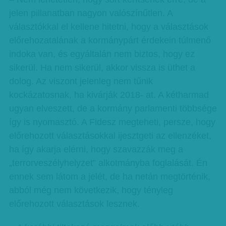
jelen pillanatban nagyon valószínűtlen. A
választókkal el kellene hitetni, hogy a választások
előrehozatalának a kormánypárt érdekein túlmenő
indoka van, és egyáltalán nem biztos, hogy ez
sikerül. Ha nem sikerül, akkor vissza is üthet a
dolog. Az viszont jelenleg nem tűnik
kockázatosnak, ha kivárják 2018- at. A kétharmad
ugyan elveszett, de a kormány parlamenti többsége
így is nyomasztó. A Fidesz megteheti, persze, hogy
előrehozott választásokkal ijesztgeti az ellenzéket,
ha így akarja elérni, hogy szavazzák meg a
„terrorveszélyhelyzet” alkotmányba foglalását. Én
ennek sem látom a jelét, de ha netán megtörténik,
abból még nem következik, hogy tényleg
előrehozott választások lesznek.