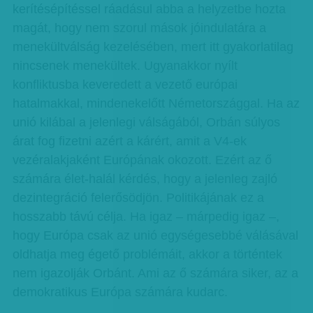
kerítésépítéssel ráadásul abba a helyzetbe hozta
magát, hogy nem szorul mások jóindulatára a
menekültválság kezelésében, mert itt gyakorlatilag
nincsenek menekültek. Ugyanakkor nyílt
konfliktusba keveredett a vezető európai
hatalmakkal, mindenekelőtt Németországgal. Ha az
unió kilábal a jelenlegi válságából, Orbán súlyos
árat fog fizetni azért a kárért, amit a V4-ek
vezéralakjaként Európának okozott. Ezért az ő
számára élet-halál kérdés, hogy a jelenleg zajló
dezintegráció felerősödjön. Politikájának ez a
hosszabb távú célja. Ha igaz – márpedig igaz –,
hogy Európa csak az unió egységesebbé válásával
oldhatja meg égető problémáit, akkor a történtek
nem igazolják Orbánt. Ami az ő számára siker, az a
demokratikus Európa számára kudarc.