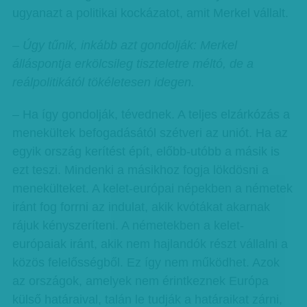
ugyanazt a politikai kockázatot, amit Merkel vállalt.
– Úgy tűnik, inkább azt gondolják: Merkel
álláspontja erkölcsileg tiszteletre méltó, de a
reálpolitikától tökéletesen idegen.
– Ha így gondolják, tévednek. A teljes elzárkózás a
menekültek befogadásától szétveri az uniót. Ha az
egyik ország kerítést épít, előbb-utóbb a másik is
ezt teszi. Mindenki a másikhoz fogja lökdösni a
menekülteket. A kelet-európai népekben a németek
iránt fog forrni az indulat, akik kvótákat akarnak
rájuk kényszeríteni. A németekben a kelet-
európaiak iránt, akik nem hajlandók részt vállalni a
közös felelősségből. Ez így nem működhet. Azok
az országok, amelyek nem érintkeznek Európa
külső határaival, talán le tudják a határaikat zárni,