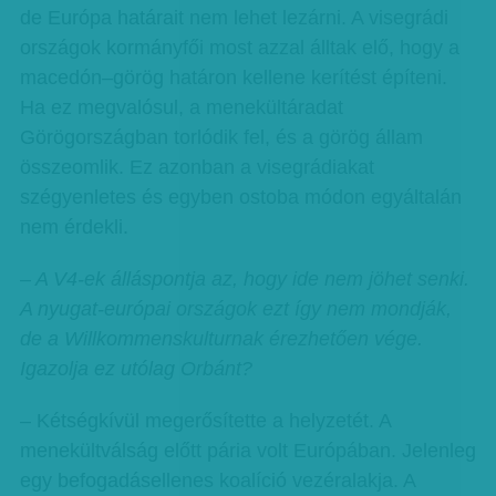
de Európa határait nem lehet lezárni. A visegrádi
országok kormányfői most azzal álltak elő, hogy a
macedón–görög határon kellene kerítést építeni.
Ha ez megvalósul, a menekültáradat
Görögországban torlódik fel, és a görög állam
összeomlik. Ez azonban a visegrádiakat
szégyenletes és egyben ostoba módon egyáltalán
nem érdekli.
– A V4-ek álláspontja az, hogy ide nem jöhet senki.
A nyugat-európai országok ezt így nem mondják,
de a Willkommenskulturnak érezhetően vége.
Igazolja ez utólag Orbánt?
– Kétségkívül megerősítette a helyzetét. A
menekültválság előtt pária volt Európában. Jelenleg
egy befogadásellenes koalíció vezéralakja. A