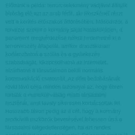
Előttünk a példa: terrorcselekmény vádjával állítják
bíróság elé azt az arab férfit, aki Röszkénél részt
vett a kerítés erőszakos áttörésében. Másodszor, a
tervezet szerint a kormány saját hatáskörében, a
parlament megkérdezése nélkül hirdethetné ki a
terrorveszély állapotát, amikor drasztikusan
korlátozhatná a szólás és a gyülekezés
szabadságát, kikapcsolhatná az internetet,
elzárhatná a társadalmon belüli normális
kommunikáció csatornáit. Az ötlet bedobásának
rövid távú célja minden bizonnyal az, hogy ébren
tartsák a menekültválság miatti társadalmi
hisztériát, amit tavaly sikeresen korbácsoltak fel.
Hosszabb távon pedig az a cél, hogy a kormány
rendkívüli eszközök bevetésével lehessen úrrá a
társadalmi elégedetlenségen, ha azt rendes