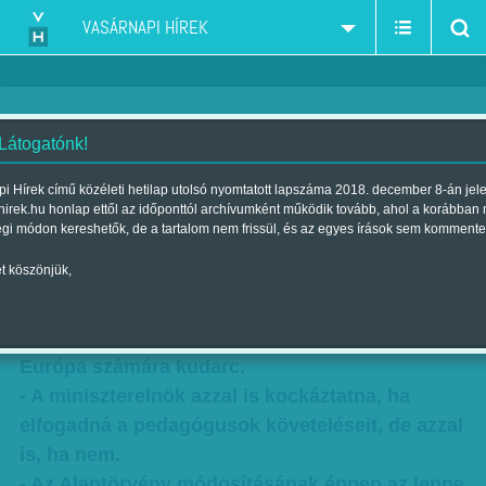
VASÁRNAPI HÍREK
 Látogatónk!
Ami már átcsap a fejük fölött -
i Hírek című közéleti hetilap utolsó nyomtatott lapszáma 2018. december 8-án jel
hirek.hu honlap ettől az időponttól archívumként működik tovább, ahol a korábban
Interjú Kis János filozófussal
égi módon kereshetők, de a tartalom nem frissül, és az egyes írások sem kommente
Szerző:
Ónody-Molnár Dóra
| Megjelent a 2016. február 20.-i
t köszönjük,
lapszámban
Ami Orbán számára siker, az a demokratikus
Európa számára kudarc.
- A miniszterelnök azzal is kockáztatna, ha
elfogadná a pedagógusok követeléseit, de azzal
is, ha nem.
- Az Alaptörvény módosításának éppen az lenne