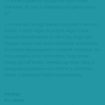
– A korábbi tiltakozó mozgalmak előbb-utóbb
kifáradtak. Ez lesz a pedagógusmozgalom sorsa
is?
– Az nem baj, ha egy tiltakozó mozgalom nem tart
örökké. A 2012 végén és a 2014 végén indult
tiltakozó mozgalmakkal az volt a baj, hogy nem
hagytak maguk után tartós szervezeti struktúrákat
és politikai képességekkel megáldott vezetőket. De
nincs megírva a sors könyvében, hogy ennek
mindig így kell lennie. Jelenleg úgy tűnik, hogy a
pedagógusmozgalom nem tűnik el a semmiben,
amikor a tiltakozási hullám lecsendesedik.
Névjegy
Kis János