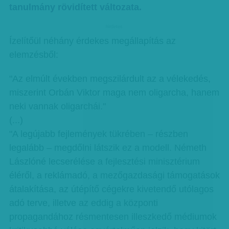
tanulmány rövidített változata.
hirdetes
Ízelítőül néhány érdekes megállapítás az
elemzésből:
"Az elmúlt években megszilárdult az a vélekedés,
miszerint Orbán Viktor maga nem oligarcha, hanem
neki vannak oligarchái."
(...)
"A legújabb fejlemények tükrében – részben
legalább – megdőlni látszik ez a modell. Németh
Lászlóné lecserélése a fejlesztési minisztérium
éléről, a reklámadó, a mezőgazdasági támogatások
átalakítása, az útépítő cégekre kivetendő utólagos
adó terve, illetve az eddig a központi
propagandához résmentesen illeszkedő médiumok