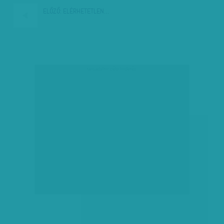
ELŐZŐ:
ELÉRHETETLEN…
társadalmi célú hirdetés