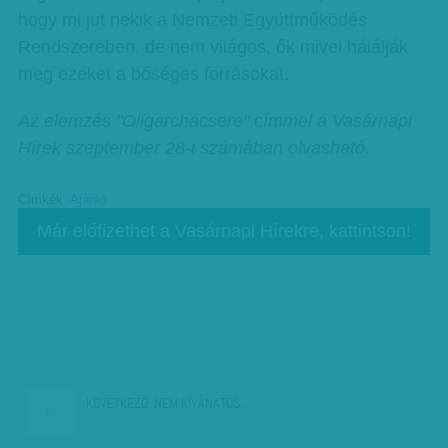
hogy mi jut nekik a Nemzeti Együttműködés
Rendszerében, de nem világos, ők mivel hálálják
meg ezeket a bőséges forrásokat.
Az elemzés "Oligarchacsere" címmel a Vasárnapi
Hírek szeptember 28-i számában olvasható.
Címkék:
Ajánló
Már előfizethet a Vasárnapi Hírekre, kattintson!
KÖVETKEZŐ:
NEM KÍVÁNATOS…