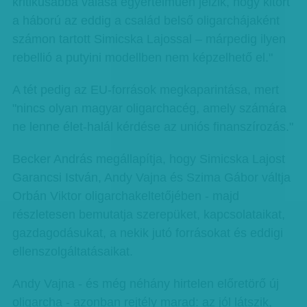
kritikusabbá válása egyértelműen jelzik, hogy kitört
a háború az eddig a család belső oligarchájaként
számon tartott Simicska Lajossal – márpedig ilyen
rebellió a putyini modellben nem képzelhető el."
A tét pedig az EU-források megkaparintása, mert
"nincs olyan magyar oligarchacég, amely számára
ne lenne élet-halál kérdése az uniós finanszírozás."
Becker András megállapítja, hogy Simicska Lajost
Garancsi István, Andy Vajna és Szima Gábor váltja
Orbán Viktor oligarchakeltetőjében - majd
részletesen bemutatja szerepüket, kapcsolataikat,
gazdagodásukat, a nekik jutó forrásokat és eddigi
ellenszolgáltatásaikat.
Andy Vajna - és még néhány hirtelen előretörő új
oligarcha - azonban rejtély marad: az jól látszik,