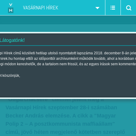
VASÁRNAPI HÍREK
 Látogatónk!
Andy Vajna, Garancsi, Szima:
i Hírek című közéleti hetilap utolsó nyomtatott lapszáma 2018. december 8-án jel
hirek.hu honlap ettől az időponttól archívumként működik tovább, ahol a korábban
nagyüzem Orbán
égi módon kereshetők, de a tartalom nem frissül, és az egyes írások sem kommente
oligarchakeltetőjében
t köszönjük,
Szerző:
VH ajánló
| Megjelent a 2014. szeptember 28.-i lapszámban
"Oligarchacsere" címmel jelent meg a
Vasárnapi Hírek szeptember 28-i számában
Becker András elemzése. A cikk a "Magyar
Polip 2 – A posztkommunista maffiaállam"
című, jövő héten megjelenő kötetben szereplő