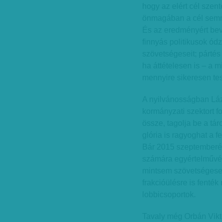
hogy az elért cél szen
önmagában a cél semmi
És az eredményért bevá
finnyás politikusok ód
szövetségeseit; pártés 
ha áttételesen is – a m
mennyire sikeresen tes
A nyilvánosságban Láz
kormányzati szektort for
össze, tagolja be a tá
glória is ragyoghat a 
Bár 2015 szeptemberéb
számára egyértelművé 
mintsem szövetségese, 
frakcióülésre is fenték
lobbicsoportok.
Tavaly még Orbán Vikto