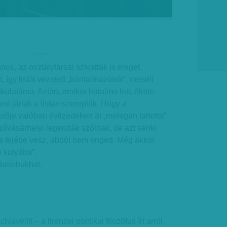
hirdetes
nos, az osztálytársai szívatták is eleget.
 így listát vezetett „bántalmazóiról”, meséli
kolatársa. Aztán, amikor hatalma lett, életre
órul jártak a listán szereplők. Hogy a
tője valóban évtizedeken át „melegen tartotta”
zővásárhelyi legendák szólnak, de azt senki
 a fejébe vesz, abból nem enged. Még akkor
e kutyába”.
belebukhat.
avellit – a firenzei politikai filozófus írt arról,