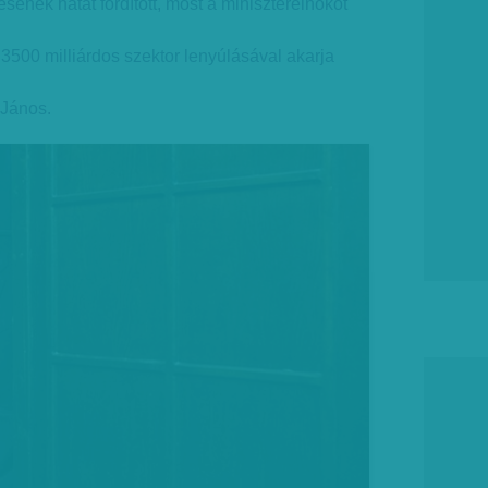
sének hátat fordított, most a miniszterelnököt
3500 milliárdos szektor lenyúlásával akarja
 János.