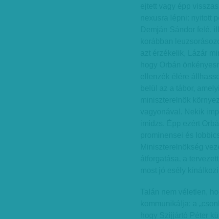
ejtett vagy épp vissza
nexusra lépni: nyitott 
Demján Sándor felé, ill
korábban leuzsorásozo
azt érzékelik, Lázár mi
hogy Orbán önkényesn
ellenzék élére állhass
belül az a tábor, amely
miniszterelnök környe
vagyonával. Nekik impo
imidzs. Épp ezért Orbá
prominensei és lobbicso
Miniszterelnökség veze
átforgatása, a terveze
most jó esély kínálkozi
Talán nem véletlen, ho
kommunikálja: a „csonk
hogy Szijjártó Péter k