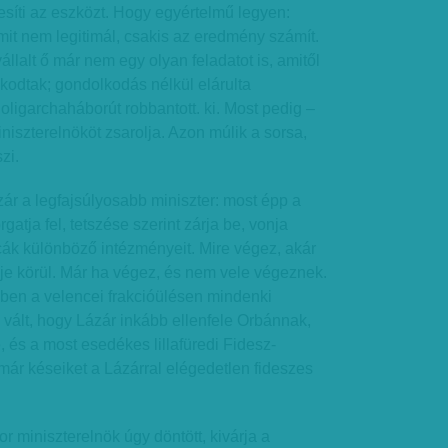
tesíti az eszközt. Hogy egyértelmű legyen:
t nem legitimál, csakis az eredmény számít.
llalt ő már nem egy olyan feladatot is, amitől
zkodtak; gondolkodás nélkül elárulta
oligarchaháborút robbantott. ki. Most pedig –
iniszterelnököt zsarolja. Azon múlik a sorsa,
zi.
ár a legfajsúlyosabb miniszter: most épp a
gatja fel, tetszése szerint zárja be, vonja
rcák különböző intézményeit. Mire végez, akár
feje körül. Már ha végez, és nem vele végeznek.
en a velencei frakcióülésen mindenki
vált, hogy Lázár inkább ellenfele Orbánnak,
és a most esedékes lillafüredi Fidesz-
 már késeiket a Lázárral elégedetlen fideszes
r miniszterelnök úgy döntött, kivárja a