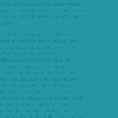
ros működését, Rapcsák nexusrendszerét és
eit, így amikor Hódmezővásárhely első embere
7 évesen – szinte megörökölte polgármesteri
yaránt.
ürke fideszes polgármesterek életét, míg a
zre nem vette Navracsics Tibor, aki akkor
t a választási kampányt irányította – és
gy Hódmezővásárhely milyen
ítja a szavazatokat”. (A városban úgy
 rendszer működik, azaz a település majd’
li valaki a korteshadjáratot és a szavazási
cs ki is emelte Lázárt – egyrészt megtette
snek, másrészt biztosította számára az
mi és rendészeti bizottságának elnöki
 járó befolyást, illetve nyilvánosságot. (Ezzel
 egyfajta személyi kötődés is: Lázár azt a
aga mellé személyi titkárnak, akinek a
netfőnökeként dolgozott. Illetve Balczó Laura