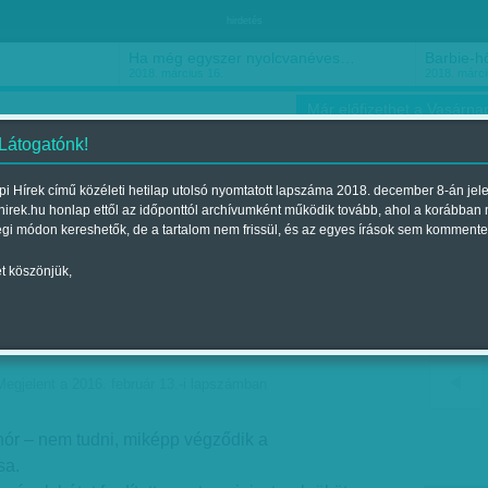
hirdetés
Ha még egyszer nyolcvanéves…
Barbie-h
2018. március 16.
2018. márci
Már előfizethet a Vasárnap
 Látogatónk!
i Hírek című közéleti hetilap utolsó nyomtatott lapszáma 2018. december 8-án jel
hirek.hu honlap ettől az időponttól archívumként működik tovább, ahol a korábban
ókusz
Szerintem
Ízlés
Sport
égi módon kereshetők, de a tartalom nem frissül, és az egyes írások sem kommente
t köszönjük,
élmunkás - Lázár János
Megjelent a 2016. február 13.-i lapszámban
nór – nem tudni, miképp végződik a
sa.