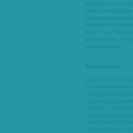
pillanatot, amikor „eg
Akkori óvatosságának o
dohány-kiskereskedele
törvénygyár működtetőj
épített. De azóta a L
csak fokozódott, és l
tud/akar ellenállni.
Mártír vagy lator
Lázár persze nem tel
bár a Miniszterelnöks
hanem alattvalói. Bará
Simicska Lajos köreibe
vezetője – a különböz
– szoros kapcsolatban 
üzlettársával. (Tény, O
viszonyul Lázárhoz, de