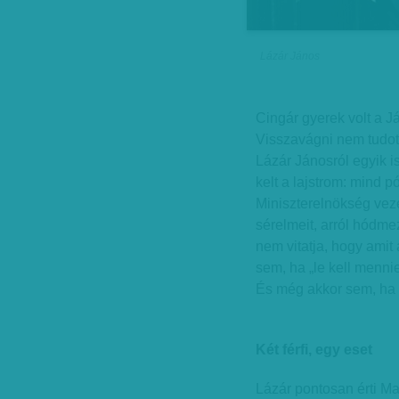
Lázár János
Cingár gyerek volt a Já
Visszavágni nem tudott,
Lázár Jánosról egyik is
kelt a lajstrom: mind p
Miniszterelnökség veze
sérelmeit, arról hódme
nem vitatja, hogy amit
sem, ha „le kell menni
És még akkor sem, ha 
Két férfi, egy eset
Lázár pontosan érti Machi