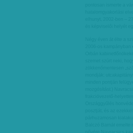
pontosan ismerte a vá
hatalomgyakorlási elv
elhunyt, 2002-ben – 2
és képviselői helyét eg
Négy éven át élte a sz
2006-os kampányban és
Orbán kabinetfőnökekén
szemet szúrt neki, ho
zökkenőmentesen „száll
mondják: utcakapitányi
minden pontján felügye
mozgósítást.) Navracsi
frakcióvezető-helyette
Országgyűlés honvédel
posztját, és az ezekkel
párhuzamosan kialakult
Balczó Barnát emelte m
nővére Navracsics kabi