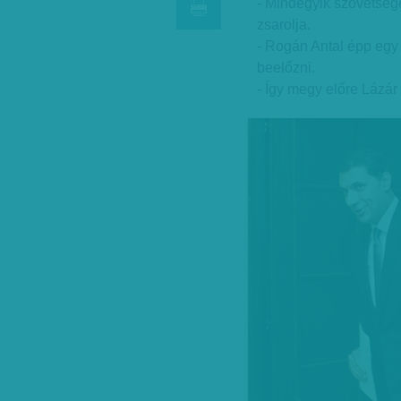
- Mindegyik szövetsége
zsarolja.
- Rogán Antal épp egy 
beelőzni.
- Így megy előre Lázár