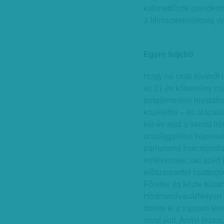
kabinetfőnök (mindket
a Miniszterelnökség ve
Egyre feljebb
Hogy ha csak kívülről 
ez 21 év kőkemény mu
polgármesteri hivatalno
közéletbe – és alázat
két év alatt a várost 
országgyűlési képviselő
parlamenti frakcióiroda
emlékeznek, aki azért i
előszeretettel csattogt
Főnöke és közte bizalm
Hódmezővásárhelyen elő
törölte ki a roppant te
rövid volt. Annyi bizt