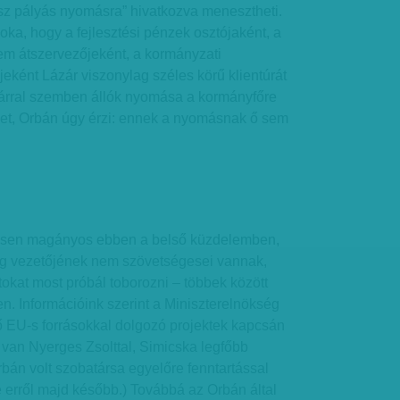
ész pályás nyomásra” hivatkozva menesztheti.
ka, hogy a fejlesztési pénzek osztójaként, a
m átszervezőjeként, a kormányzati
eként Lázár viszonylag széles körű klientúrát
ázárral szemben állók nyomása a kormányfőre
ehet, Orbán úgy érzi: ennek a nyomásnak ő sem
jesen magányos ebben a belső küzdelemben,
ég vezetőjének nem szövetségesei vannak,
tokat most próbál toborozni – többek között
n. Információink szerint a Miniszterelnökség
ő EU-s forrásokkal dolgozó projektek kapcsán
van Nyerges Zsolttal, Simicska legfőbb
rbán volt szobatársa egyelőre fenntartással
 erről majd később.) Továbbá az Orbán által