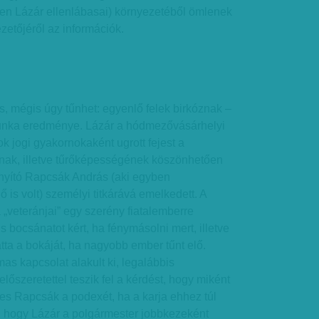
ten Lázár ellenlábasai) környezetéből ömlenek
zetőjéről az információk.
is, mégis úgy tűnhet: egyenlő felek birkóznak –
nka eredménye. Lázár a hódmezővásárhelyi
k jogi gyakornokaként ugrott fejest a
ának, illetve tűrőképességének köszönhetően
irányító Rapcsák András (aki egyben
 is volt) személyi titkárává emelkedett. A
 „veteránjai” egy szerény fiatalemberre
s bocsánatot kért, ha fénymásolni mert, illetve
atta a bokáját, ha nagyobb ember tűnt elő.
as kapcsolat alakult ki, legalábbis
szeretettel teszik fel a kérdést, hogy miként
stes Rapcsák a podexét, ha a karja ehhez túl
os, hogy Lázár a polgármester jobbkezeként