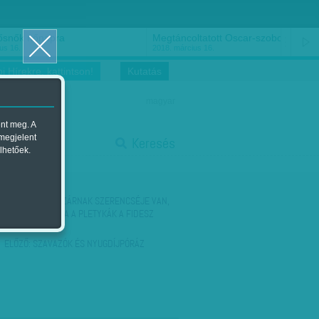
ősnők nőnapra
Megtáncoltatott Oscar-szobor
us 16.
2018. március 16.
i Hírekre, kattintson!
Kutatás
magyar
ent meg. A
start
 megjelent
Keresés
lhetőek.
stop
KÖVETKEZŐ:
LÁZÁRNAK SZERENCSÉJE VAN,
DE DŐLNEK RÓLA A PLETYKÁK A FIDESZ
BELSŐ…
ELŐZŐ:
SZAVAZÓK ÉS NYUGDÍJPÓRÁZ