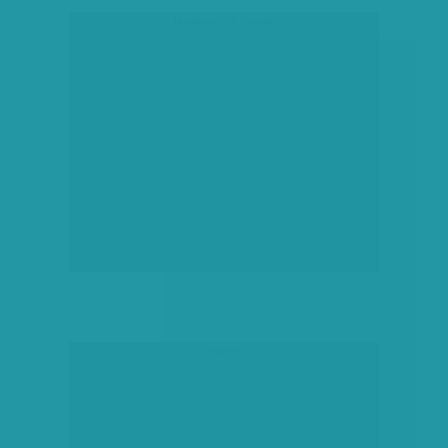
társadalmi célú hirdetés
hirdetés