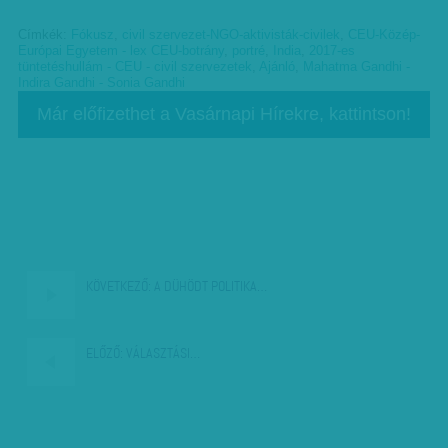
Címkék:
Fókusz
,
civil szervezet-NGO-aktivisták-civilek
,
CEU-Közép-
Európai Egyetem - lex CEU-botrány
,
portré
,
India
,
2017-es
tüntetéshullám - CEU - civil szervezetek
,
Ajánló
,
Mahatma Gandhi -
Indira Gandhi - Sonia Gandhi
Már előfizethet a Vasárnapi Hírekre, kattintson!
KÖVETKEZŐ:
A DÜHÖDT POLITIKA…
ELŐZŐ:
VÁLASZTÁSI…