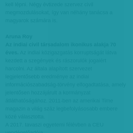
kell lépni. Négy évtizede szervez civil
megmozdulásokat, így van néhány tanácsa a
magyarok számára is.
Aruna Roy
Az indiai civil társadalom ikonikus alakja 70
éves.
Az indiai közigazgatás korruptságát látva
kezdett a szegények és rászorulók jogaiért
harcolni. Az általa alapított szervezet
legjelentősebb eredménye az indiai
információszabadság-törvény elfogadtatása, amely
jelentősen hozzájárult a kormányzat
átláthatóságához. 2011-ben az amerikai Time
magazin a világ száz legbefolyásosabb embere
közé választotta.
A 2017. tavaszi egyetemi félévben a CEU
vendégelőadója.