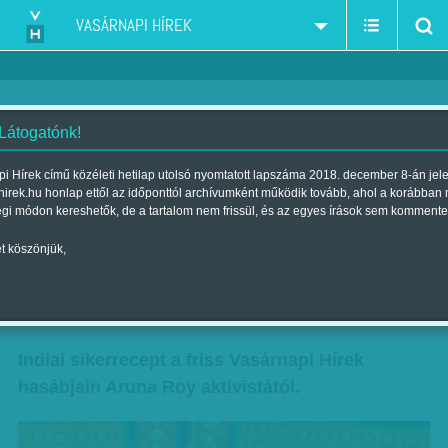
VASÁRNAPI HÍREK
 Látogatónk!
Mit tanácsol a magyaroknak a
i Hírek című közéleti hetilap utolsó nyomtatott lapszáma 2018. december 8-án jel
hirek.hu honlap ettől az időponttól archívumként működik tovább, ahol a korábban
legendás civil aktivista? Velünk
égi módon kereshetők, de a tartalom nem frissül, és az egyes írások sem kommente
együtt küzd a CEU-ért - de
t köszönjük,
másképp csinálná
Szerző:
VH ajánló
| Megjelent a 2017. május 06.-i lapszámban
Indiai sikerrecept a friss Vasárnapi Hírek
hasábjain Aruna Roy aktivistától.