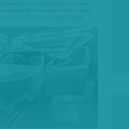
egfontosabb az az, hogy miközben az ország
udott érdemben benyomulni (értsd: irányítási
 szerezni) az állam és a holdudvar. Eddig.