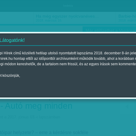
hirdetés
Ha még egyszer nyolcvanéves…
Barbie-h
2018. március 16.
2018. márci
Már előfizethet a Vasárnap
 Látogatónk!
i Hírek című közéleti hetilap utolsó nyomtatott lapszáma 2018. december 8-án jel
hirek.hu honlap ettől az időponttól archívumként működik tovább, ahol a korábban
ókusz
Szerintem
Ízlés
Sport
égi módon kereshetők, de a tartalom nem frissül, és az egyes írások sem kommente
t köszönjük,
olyan iparág, amiben ne
tározó szerepe a
- Autó meg minden
nt a 2017. június 03.-i lapszámban
tóipar helyzete? – erre a kérdésre sokféle