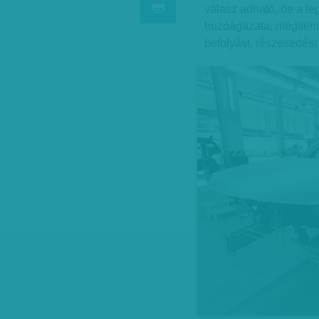
válasz adható, de a l
húzóágazata, mégsem t
befolyást, részesedést