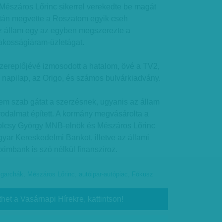
Mészáros Lőrinc sikerrel verekedte be magát
tán megvette a Roszatom egyik cseh
 az állam egy az egyben megszerezte a
 lakosságiáram-üzletágat.
zereplőjévé izmosodott a hatalom, övé a TV2,
 napilap, az Origo, és számos bulvárkiadvány.
em szab gátat a szerzésnek, ugyanis az állam
odalmat épített. A kormány megvásárolta a
olcsy György MNB-elnök és Mészáros Lőrinc
gyar Kereskedelmi Bankot, illetve az állami
imbank is szó nélkül finanszíroz.
igarchák
,
Mészáros Lőrinc
,
autóipar-autópiac
,
Fókusz
thet a Vasárnapi Hírekre, kattintson!