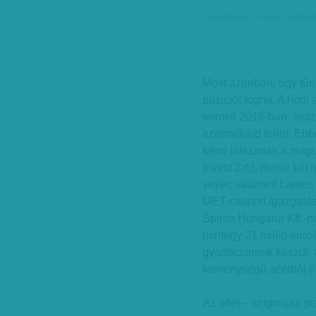
Illusztráció - Forrás: Shutter
Most azonban, úgy tűn
pozíciót fogna. A honi 
termelt 2016-ban, ös
ezermilliárd forint. E
kérni látszanak a mag
Invest Zrt.), illetve 
vezér, valamint Lanto
MET-csoport igazgatósá
Spinto Hungária Kft.-n
mintegy 21 millió euróér
gyártócsarnok készül,
keménységű acélból pr
Az ötlet – szigorúan p