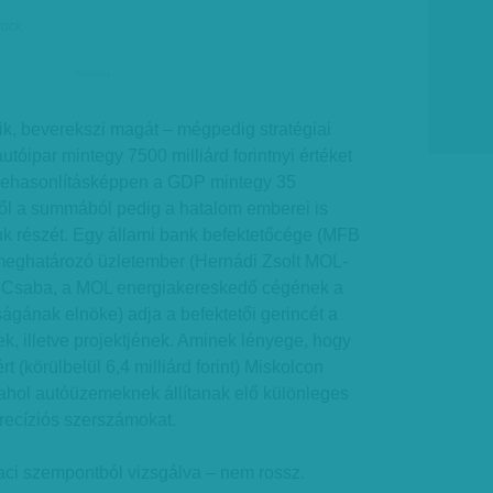
stock
hirdetes
ik, beverekszi magát – mégpedig stratégiai
autóipar mintegy 7500 milliárd forintnyi értéket
szehasonlításképpen a GDP mintegy 35
bből a summából pedig a hatalom emberei is
uk részét. Egy állami bank befektetőcége (MFB
két meghatározó üzletember (Hernádi Zsolt MOL-
s Csaba, a MOL energiakereskedő cégének a
gának elnöke) adja a befektetői gerincét a
ek, illetve projektjének. Aminek lényege, hogy
t (körülbelül 6,4 milliárd forint) Miskolcon
 ahol autóüzemeknek állítanak elő különleges
ecíziós szerszámokat.
iaci szempontból vizsgálva – nem rossz.