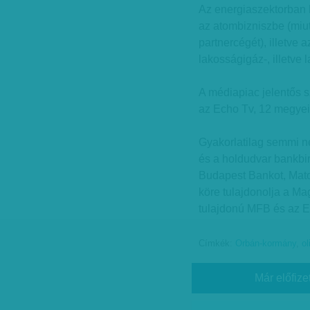
Az energiaszektorban 
az atombizniszbe (miu
partnercégét), illetve
lakosságigáz-, illetve
A médiapiac jelentős s
az Echo Tv, 12 megyei
Gyakorlatilag semmi n
és a holdudvar bankbir
Budapest Bankot, Mat
köre tulajdonolja a Ma
tulajdonú MFB és az Ex
Címkék:
Orbán-kormány
,
ol
Már előfize