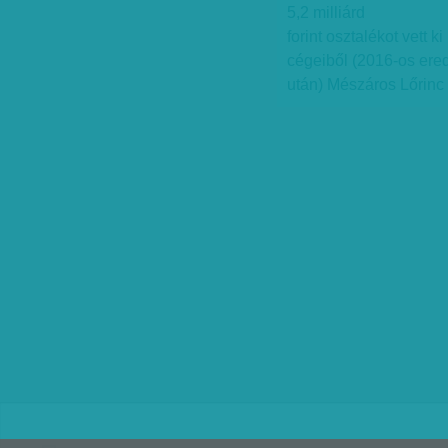
5,2 milliárd
forint osztalékot vett ki
cégeiből (2016-os er
után) Mészáros Lőrinc