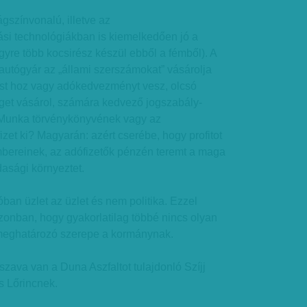
gszínvonalú, illetve az
i technológiákban is kiemelkedően jó a
gyre több kocsirész készül ebből a fémből). A
autógyár az „állami szerszámokat” vásárolja
ést hoz vagy adókedvezményt vesz, olcsó
éget vásárol, számára kedvező jogszabály-
 Munka törvénykönyvének vagy az
izet ki? Magyarán: azért cserébe, hogy profitot
mbereinek, az adófizetők pénzén teremt a maga
asági környeztet.
óban üzlet az üzlet és nem politika. Ezzel
 azonban, hogy gyakorlatilag többé nincs olyan
meghatározó szerepe a kormánynak.
szava van a Duna Aszfaltot tulajdonló Szíjj
 Lőrincnek.