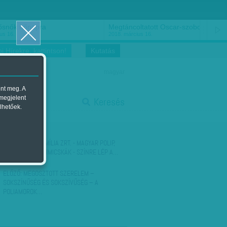
ősnők nőnapra
Megtáncoltatott Oscar-szobor
us 16.
2018. március 16.
i Hírekre, kattintson!
Kutatás
magyar
ent meg. A
start
 megjelent
Keresés
lhetőek.
stop
KÖVETKEZŐ:
FAMÍLIA ZRT. - MAGYAR POLIP,
MÉSZÁROSOK, SIMICSKÁK - SZÍNRE LÉP A…
ELŐZŐ:
MEGOSZTOTT SZERELEM –
SOKSZÍNŰSÉG ÉS SOKSZÍVŰSÉG – A
POLIAMOROK…