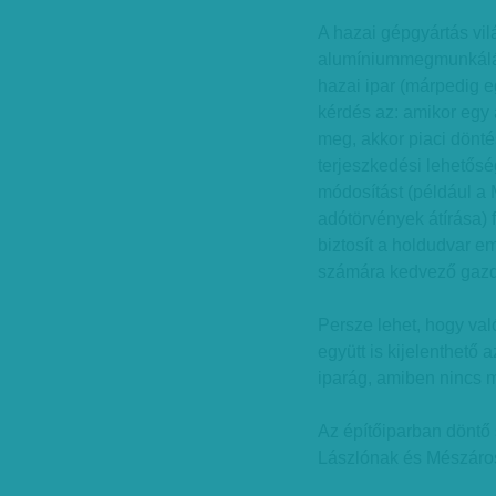
A hazai gépgyártás vilá
alumíniummegmunkálás
hazai ipar (márpedig e
kérdés az: amikor egy 
meg, akkor piaci dönt
terjeszkedési lehetős
módosítást (például a
adótörvények átírása) f
biztosít a holdudvar e
számára kedvező gazd
Persze lehet, hogy val
együtt is kijelenthető
iparág, amiben nincs 
Az építőiparban döntő 
Lászlónak és Mészáros