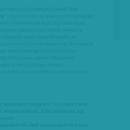
hoz kapcsolódik
Lengyel László "Van
ny"
című elemzése is, amelyben megállapítja:
lyos emberhiánnyal küzd. Egy személyes
bizalmon alapuló rendszerben, amelyet a
nehezebb olyan szereplőt találni, aki
a személyesbizalom repedt meg. Nincs senki,
an. Nincs senki,aki megbízna Orbán
zejt. Nincs senki, akiben OrbánViktor
hatja. Nincs birodalom. Hatalmi
yen nehéz lesz mindebből felelős kormányt
r szombaton megjelent, és a nyitva tartó
s megvásárolható. Előfizetőinknek már
sszük!
potáról készített összefoglalónk a friss