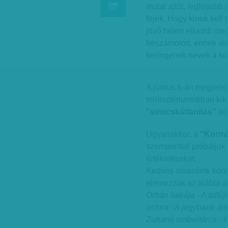
mutat ajtót, legfeljebb
fejek. Hogy kinek kell
jövő héten elkezdi me
beszámolóit, ennek ala
keringenek nevek a k
A június 6-án megjele
minisztériumokban kik 
"simicskátlanítás"
éri
Ugyanakkor, a
"Kormá
szemponttal próbáljuk 
értékeléseket.
Kedves olvasóink könn
elemezzük az alábbi a
Orbán bakája - A túlfú
ostora - A jegybank árn
Zuhanó embertárca - F