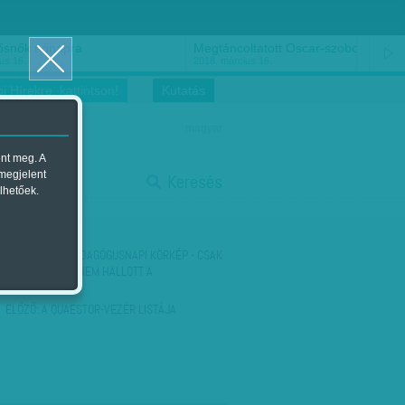
ősnők nőnapra
Megtáncoltatott Oscar-szobor
us 16.
2018. március 16.
i Hírekre, kattintson!
Kutatás
magyar
ent meg. A
start
 megjelent
Keresés
lhetőek.
stop
KÖVETKEZŐ:
PEDAGÓGUSNAPI KÖRKÉP - CSAK
VARGA MIHÁLY NEM HALLOTT A
BOTRÁNYRÓL?
ELŐZŐ:
A QUAESTOR-VEZÉR LISTÁJA