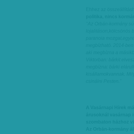
Ehhez az összeállítás
politika, nincs kormá
"Az Orbán-kormány sú
lojalitáson,kölcsönös 
paranoia mozgat,egyre 
megbízható. 2014-ben 
aki megbízna a másikb
Viktorban: bárkit elves
megbízna: bárki elárul
kisállamokvannak. Mil
csinálni Pesten."
A Vasárnapi Hírek má
árusoknál vasárnap i
szombaton házhoz vi
Az Orbán-kormány álla