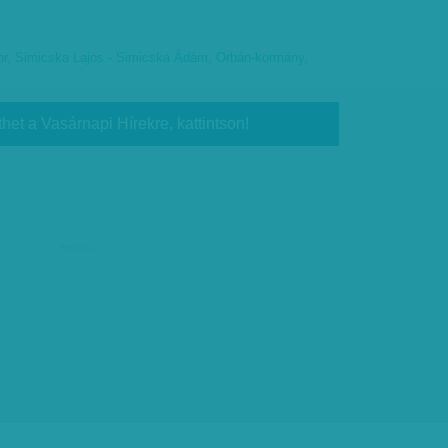
or
,
Simicska Lajos - Simicska Ádám
,
Orbán-kormány
,
thet a Vasárnapi Hírekre, kattintson!
hirdetés