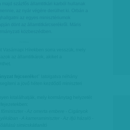
 a majd százfős államtitkári karból hullanak
 mennie, az nyár végére derülhet ki. Orbán a
ghallgatni az egyes minisztériumok
pján dönt az államtitkárcserékről. Máris
ormányzati közbeszédben.
hirdetes
nt Vasárnapi Hírekben sorra vesszük, mely
azok az államtitkárok, akiket a
nthet.
nyzat fejcserék
et" latolgatva néhány
segíteni a jövő héten kezdődő miniszteri
yen kitalálhatják, mely kormánytag helyzetét
lfejezetekben:
jt főminiszter - Az omerta embere - Cigányok
yékában - A kameraminiszter - Az ifjú házaló -
őállású simicskátlanító