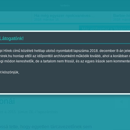
hirdetés
Ha még egyszer nyolcvanéves…
Barbie-h
2018. március 16.
2018. márci
Már előfizethet a Vasárnap
 Látogatónk!
i Hírek című közéleti hetilap utolsó nyomtatott lapszáma 2018. december 8-án jel
hirek.hu honlap ettől az időponttól archívumként működik tovább, ahol a korábban
ókusz
Szerintem
Ízlés
Sport
égi módon kereshetők, de a tartalom nem frissül, és az egyes írások sem kommente
t köszönjük,
rmány súlyos
al küzd - Mennek
onái
nt a 2015. június 06.-i lapszámban
ossá tette, hogy egyetlen tárcavezetőnek sem