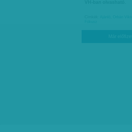
VH-ban olvasható.
Címkék:
Ajánló
,
Orbán Vikt
Fókusz
Már előfize