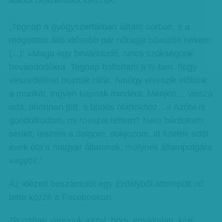
alábbi beszámolót idézzük:
„Tegnap a gyógyszertárban álltam sorban, s a
mögöttem álló idősebb pár nőtagja odaszólt nekem
(...): »Maga egy bevándorló, nincs szükségünk
bevándorlókra. Tegnap hallottam a tv-ben, hogy
veszedelmet hoznak ránk. Amúgy elveszik előlünk
a munkát, ingyen kapnak mindent. Menjen… vissza
oda, ahonnan jött, a büdös oláhokhoz…« Azóta is
gondolkodom, mi rosszat tettem? Nem bántottam
senkit, teszem a dolgom, dolgozom, itt fizetek adót
évek óta a magyar államnak, melynek állampolgára
vagyok.”
Az idézett beszámolót egy Erdélyből áttelepült nő
tette közzé a Facebookon.
Tisztában vagyunk azzal, hogy egyáltalán, kire