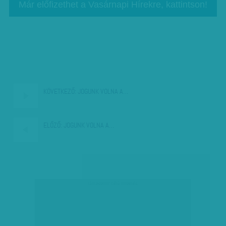
Már előfizethet a Vasárnapi Hírekre, kattintson!
KÖVETKEZŐ:
JOGUNK VOLNA A…
ELŐZŐ:
JOGUNK VOLNA A…
társadalmi célú hirdetés