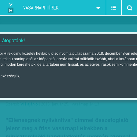
VASÁRNAPI HÍREK
 Látogatónk!
Az új ellenség kijelölve, erre
i Hírek című közéleti hetilap utolsó nyomtatott lapszáma 2018. december 8-án jel
hirek.hu honlap ettől az időponttól archívumként működik tovább, ahol a korábban
számíthatnak: 'Maguk
égi módon kereshetők, de a tartalom nem frissül, és az egyes írások sem kommente
veszedelmet hoznak ránk' -
t köszönjük,
'Menjen vissza oda, ahonnan
jött'
Szerző:
VH ajánló
| 2015. január 25., vasárnap 14:13
"Ellenségnek nyilvánítva" címmel összefoglaló
jelent meg a friss Vasárnapi Hírekben a
miniszterelnöki hangulatkeltés nyomán azonnal