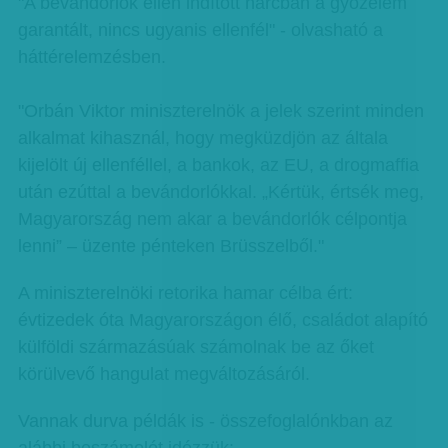
"A bevándorlók ellen indított harcban a győzelem
garantált, nincs ugyanis ellenfél" - olvasható a
háttérelemzésben.
"Orbán Viktor miniszterelnök a jelek szerint minden
alkalmat kihasznál, hogy megküzdjön az általa
kijelölt új ellenféllel, a bankok, az EU, a drogmaffia
után ezúttal a bevándorlókkal. „Kértük, értsék meg,
Magyarország nem akar a bevándorlók célpontja
lenni” – üzente pénteken Brüsszelből."
A miniszterelnöki retorika hamar célba ért:
évtizedek óta Magyarországon élő, családot alapító
külföldi származásúak számolnak be az őket
körülvevő hangulat megváltozásáról.
Vannak durva példák is - összefoglalónkban az