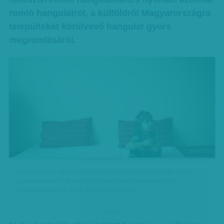
romló hangulatról, a külföldről Magyarországra
települteket körülvevő hangulat gyors
megromlásáról.
"A bevándorlók ellen indított harcban a győzelem garantált, nincs
ugyanis ellenfél" - Illusztráció Ellenségnek nyilvánítva című
összefoglalónkhoz - Fotó: Marjai János, MTI
hirdetes