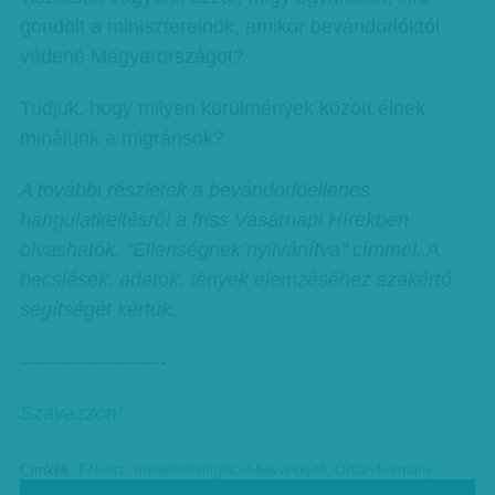
gondolt a miniszterelnök, amikor bevándorlóktól
védené Magyarországot?
Tudjuk, hogy milyen körülmények között élnek
minálunk a migránsok?
A további részletek a bevándorlóellenes
hangulatkeltésről a friss Vasárnapi Hírekben
olvashatók, "Ellenségnek nyilvánítva" címmel. A
becslések, adatok, tények elemzéséhez szakértő
segítségét kértük.
----------------------
Szavazzon!
Címkék:
Fókusz
,
menekült-migráció-bevándorló
,
Orbán-kormány