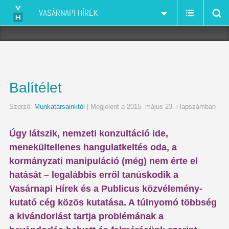
VASÁRNAPI HÍREK
Balítélet
Szerző:
Munkatársainktól
| Megjelent a 2015. május 23.-i lapszámban
Úgy látszik, nemzeti konzultáció ide,
menekültellenes hangulatkeltés oda, a
kormányzati manipuláció (még) nem érte el
hatását – legalábbis erről tanúskodik a
Vasárnapi Hírek és a Publicus közvélemény-
kutató cég közös kutatása. A túlnyomó többség
a kivándorlást tartja problémának a