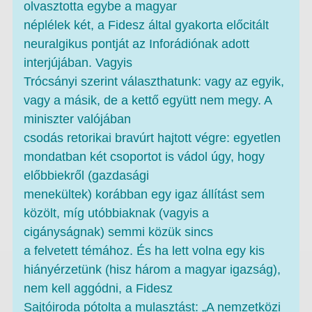
olvasztotta egybe a magyar
néplélek két, a Fidesz által gyakorta előcitált
neuralgikus pontját az Inforádiónak adott
interjújában. Vagyis
Trócsányi szerint választhatunk: vagy az egyik,
vagy a másik, de a kettő együtt nem megy. A
miniszter valójában
csodás retorikai bravúrt hajtott végre: egyetlen
mondatban két csoportot is vádol úgy, hogy
előbbiekről (gazdasági
menekültek) korábban egy igaz állítást sem
közölt, míg utóbbiaknak (vagyis a
cigányságnak) semmi közük sincs
a felvetett témához. És ha lett volna egy kis
hiányérzetünk (hisz három a magyar igazság),
nem kell aggódni, a Fidesz
Sajtóiroda pótolta a mulasztást: „A nemzetközi