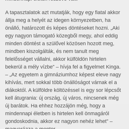
A tapasztalatok azt mutatják, hogy egy fiatal akkor
állja meg a helyét az idegen környezetben, ha
önálló, határozott és képes döntéseket hozni. „Aki
egy nagyon támogató közegből megy, ahol eddig
minden döntést a szülővel közösen hozott meg,
mindben kiszolgálták, és nem tanult meg
felelősséget vállalni, akkor külföldön hirtelen
bekerül a mély vízbe” – hívja fel a figyelmet Kinga.
– „Az egyetem a gimnáziumhoz képest eleve nagy
kihívás, mert sokkal több önállóságot várnak el a
diákoktól. A külföldre költözéssel is egy sor lépcsőt
kell átugrania: új ország, új város, nincsenek még
új barátok. Ha ehhez hozzájön még, hogy a
mindennapi életben is hirtelen kell önmagáról
gondoskodnia, akkor ez nagyon nehéz lehet” –