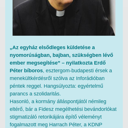
„Az egyház elsődleges küldetése a
nyomorúságban, bajban, szükségben lévő
ember megsegítése” – nyilatkozta Erdő
Péter bíboros
, esztergom-budapesti érsek a
menekültkérdésről szólva az Inforádióban
péntek reggel. Hangsúlyozta: egyértelmű
parancs a szolidaritás.
Hasonló, a kormány álláspontjától némileg
eltérő, bár a Fidesz megélhetési bevándorlókat
stigmatizáló retorikájára építő véleményt
fogalmazott meg Harrach Péter, a KDNP