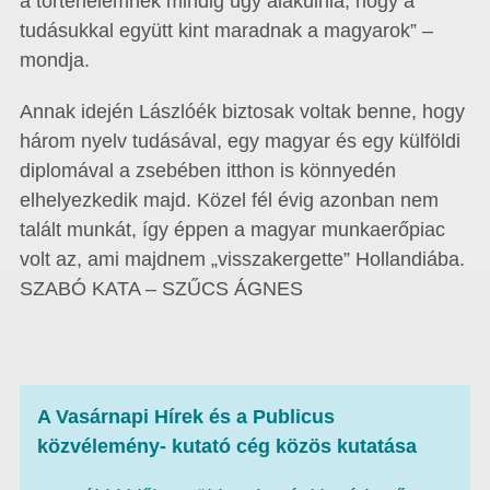
a történelemnek mindig úgy alakulnia, hogy a
tudásukkal együtt kint maradnak a magyarok” –
mondja.
Annak idején Lászlóék biztosak voltak benne, hogy
három nyelv tudásával, egy magyar és egy külföldi
diplomával a zsebében itthon is könnyedén
elhelyezkedik majd. Közel fél évig azonban nem
talált munkát, így éppen a magyar munkaerőpiac
volt az, ami majdnem „visszakergette” Hollandiába.
SZABÓ KATA – SZŰCS ÁGNES
A Vasárnapi Hírek és a Publicus
közvélemény- kutató cég közös kutatása