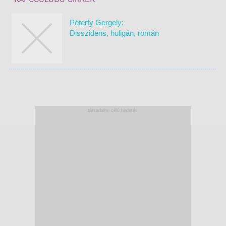
Péterfy Gergely:
Disszidens, huligán, román
társadalmi célú hirdetés