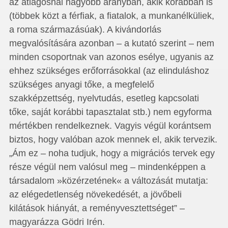
az átlagosnál nagyobb arányban, akik korábban is
(többek közt a férfiak, a fiatalok, a munkanélküliek,
a roma származásúak). A kivándorlás
megvalósítására azonban – a kutató szerint – nem
minden csoportnak van azonos esélye, ugyanis az
ehhez szükséges erőforrásokkal (az elinduláshoz
szükséges anyagi tőke, a megfelelő
szakképzettség, nyelvtudás, esetleg kapcsolati
tőke, saját korábbi tapasztalat stb.) nem egyforma
mértékben rendelkeznek. Vagyis végül korántsem
biztos, hogy valóban azok mennek el, akik tervezik.
„Ám ez – noha tudjuk, hogy a migrációs tervek egy
része végül nem valósul meg – mindenképpen a
társadalom »közérzetének« a változását mutatja:
az elégedetlenség növekedését, a jövőbeli
kilátások hiányát, a reményvesztettséget” –
magyarázza Gödri Irén.