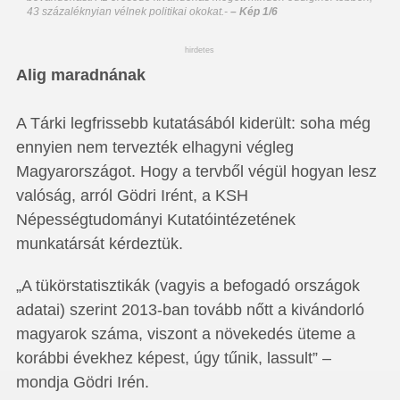
43 százaléknyian vélnek politikai okokat.
-
– Kép 1/6
hirdetes
Alig maradnának
A Tárki legfrissebb kutatásából kiderült: soha még
ennyien nem tervezték elhagyni végleg
Magyarországot. Hogy a tervből végül hogyan lesz
valóság, arról Gödri Irént, a KSH
Népességtudományi Kutatóintézetének
munkatársát kérdeztük.
„A tükörstatisztikák (vagyis a befogadó országok
adatai) szerint 2013-ban tovább nőtt a kivándorló
magyarok száma, viszont a növekedés üteme a
korábbi évekhez képest, úgy tűnik, lassult” –
mondja Gödri Irén.