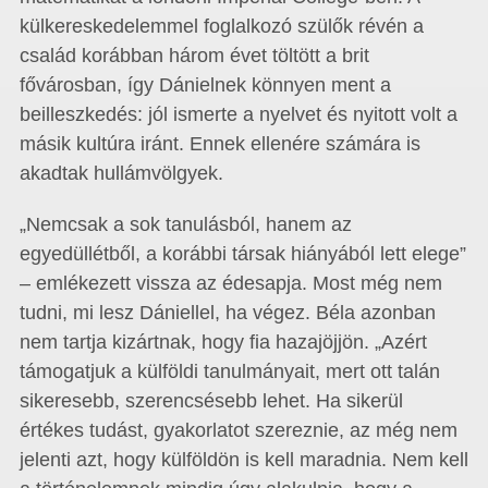
külkereskedelemmel foglalkozó szülők révén a
család korábban három évet töltött a brit
fővárosban, így Dánielnek könnyen ment a
beilleszkedés: jól ismerte a nyelvet és nyitott volt a
másik kultúra iránt. Ennek ellenére számára is
akadtak hullámvölgyek.
„Nemcsak a sok tanulásból, hanem az
egyedüllétből, a korábbi társak hiányából lett elege”
– emlékezett vissza az édesapja. Most még nem
tudni, mi lesz Dániellel, ha végez. Béla azonban
nem tartja kizártnak, hogy fia hazajöjjön. „Azért
támogatjuk a külföldi tanulmányait, mert ott talán
sikeresebb, szerencsésebb lehet. Ha sikerül
értékes tudást, gyakorlatot szereznie, az még nem
jelenti azt, hogy külföldön is kell maradnia. Nem kell