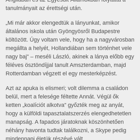
tanulmányait az érettségi után.
„Mi már akkor elengedtük a lányunkat, amikor
általános iskola után Gyöngyösről Budapestre
költözött. Úgy voltam vele, hogy ha a nagyvárosban
megállta a helyét, Hollandiában sem történhet vele
nagy baj” – meséli László, akinek a lánya előbb egy
féléves ösztöndíjjal tanult Amszterdamban, majd
Rotterdamban végzett el egy mesterképzést.
Azt az apuka is elismeri; volt dilemma a családon
belül, mert a felesége féltette Annát. Végül ők
ketten „koalíciót alkotva” győzték meg az anyát,
hogy a külföldi tapasztalatszerzés elengedhetetlen
manapság. A fapados járatoknak köszönhetően
néhány havonta tudtak találkozni, a Skype pedig
mindennapi életük részévé vált.