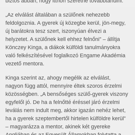
biztos abban, hogy itthon szeretne továbbtanulni.
„Az elválást általában a szülőnek nehezebb
feldolgoznia. A gyerek új közegbe kerül, jön-megy,
új barátokra tesz szert, iszonyúan élvezi a
helyzetet. A szülőnek kell ehhez felnőni” – állítja
Könczey Kinga, a diákok külföldi tanulmányokra
való felkészítésével foglalkozó Engame Akadémia
vezető mentora.
Kinga szerint az, ahogy megélik az elválást,
nagyon függ attól, mennyire éltek szoros érzelmi
közösségben. „A bensőséges szülő-gyerek viszony
egyfelől jó. De ha a felnőtté éréssel járó érzelmi
leválás nem indult meg, akkor igazán nehéz lehet,
ha a gyerek szeptembertől hirtelen külföldre kerül”
– magyarázza a mentor, akinek két gyereke
Angliában és az Egyesült Államokban folytatta a