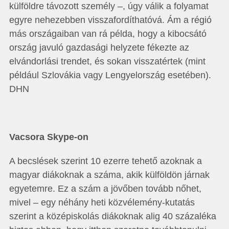
külföldre távozott személy –, úgy válik a folyamat
egyre nehezebben visszafordíthatóvá. Ám a régió
más országaiban van rá példa, hogy a kibocsátó
ország javuló gazdasági helyzete fékezte az
elvándorlási trendet, és sokan visszatértek (mint
például Szlovákia vagy Lengyelország esetében).
DHN
Vacsora Skype-on
A becslések szerint 10 ezerre tehető azoknak a
magyar diákoknak a száma, akik külföldön járnak
egyetemre. Ez a szám a jövőben tovább nőhet,
mivel – egy néhány heti közvélemény-kutatás
szerint a középiskolás diákoknak alig 40 százaléka