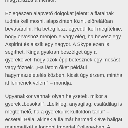
magyarázza a mentor.
Ez egészen alapvető dolgokat jelent: a fiatalnak
tudnia kell mosni, alapszinten főzni, előrelátóan
bevásárolni. Ha beteg lesz, egyedül kell megítélnie,
hogy orvoshoz menjen-e vagy elég, ha bevesz egy
Aspirint és alszik egy nagyot. A Skype ezen is
segíthet. Kinga gyakran beszélget úgy a
gyerekeivel, hogy azok épp betesznek egy mosást
vagy főznek. „Ha látom őket például
hagymaszeletelés közben, kicsit úgy érzem, mintha
itt lennének velem” – mondja.
Ugyanakkor vannak olyan helyzetek, mikor a
gyerek „besokall”. „Lelkileg, anyagilag, családilag is
megterhelő, ha a gyerekünk külföldön tanul” –
ecseteli Béla, akinek a fia már harmadik éve hallgat
matematikát a londoni Imperial College-ben. A