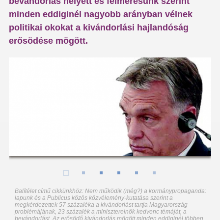
bevándorlás helyett és felmérésünk szerint
minden eddiginél nagyobb arányban vélnek
politikai okokat a kivándorlási hajlandóság
erősödése mögött.
Balítélet című cikkünkhöz: Nem működik (még?) a kormánypropaganda:
lapunk és a Publicus közös közvélemény-kutatása szerint a
megkérdezettek 57 százaléka a kivándorlást tartja Magyarország
problémájának, 23 százalék a miniszterelnök kedvenc témáját, a
bevándorlást. Az erősödő kivándorlás mögött minden eddiginél többen,