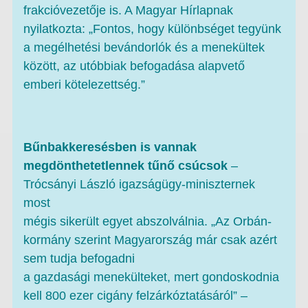
frakcióvezetője is. A Magyar Hírlapnak
nyilatkozta: „Fontos, hogy különbséget tegyünk
a megélhetési bevándorlók és a menekültek
között, az utóbbiak befogadása alapvető
emberi kötelezettség.”
Bűnbakkeresésben is vannak
megdönthetetlennek tűnő csúcsok
–
Trócsányi László igazságügy-miniszternek
most
mégis sikerült egyet abszolválnia. „Az Orbán-
kormány szerint Magyarország már csak azért
sem tudja befogadni
a gazdasági menekülteket, mert gondoskodnia
kell 800 ezer cigány felzárkóztatásáról” –