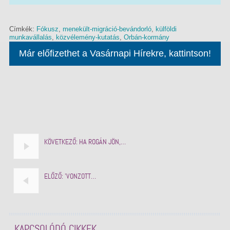
Címkék:
Fókusz
,
menekült-migráció-bevándorló
,
külföldi
munkavállalás
,
közvélemény-kutatás
,
Orbán-kormány
Már előfizethet a Vasárnapi Hírekre, kattintson!
KÖVETKEZŐ:
HA ROGÁN JÖN,…
ELŐZŐ:
'VONZOTT…
KAPCSOLÓDÓ CIKKEK