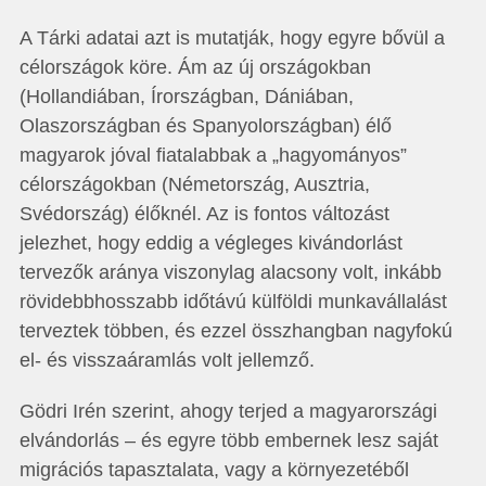
A Tárki adatai azt is mutatják, hogy egyre bővül a
célországok köre. Ám az új országokban
(Hollandiában, Írországban, Dániában,
Olaszországban és Spanyolországban) élő
magyarok jóval fiatalabbak a „hagyományos”
célországokban (Németország, Ausztria,
Svédország) élőknél. Az is fontos változást
jelezhet, hogy eddig a végleges kivándorlást
tervezők aránya viszonylag alacsony volt, inkább
rövidebbhosszabb időtávú külföldi munkavállalást
terveztek többen, és ezzel összhangban nagyfokú
el- és visszaáramlás volt jellemző.
Gödri Irén szerint, ahogy terjed a magyarországi
elvándorlás – és egyre több embernek lesz saját
migrációs tapasztalata, vagy a környezetéből