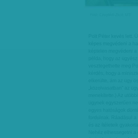
Fotó: Czeglédi Zsolt, MTI
Polt Péter kevés lett.
képes megvédeni a hat
képtelen megvédeni a h
példa, hogy az ügyész
vesztegethette meg Port
kérdés, hogy a miniszt
elkerülte, ám az ügy ös
„közolvasatban” az ügy
menekítette.) Az utóbb
ügynek egyszerűen ne
egyes hatóságok dönté
fordulnak. Ráadásul a 
és az ítéleteik gyako
Nehéz elhessegetni a g