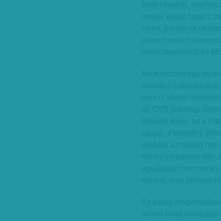
Bírói Hivatalt, amelyik 
melyik eljáró tanács t
sikert, példának okáér
sikerült senkit elmaras
miniszterelnököt és M
Most viszont egy olyan 
kormány bábáskodhat.
nem is létező intézmén
az OVB jelenlegi elnök
bíróság élére: az a Pat
csupa, a kormány állásp
például azt találta mo
képes végigvinni egy 
egyáltalán nem nehéz 
képest, ahol például n
Ez pedig meglehetősen
ítélhet majd választás