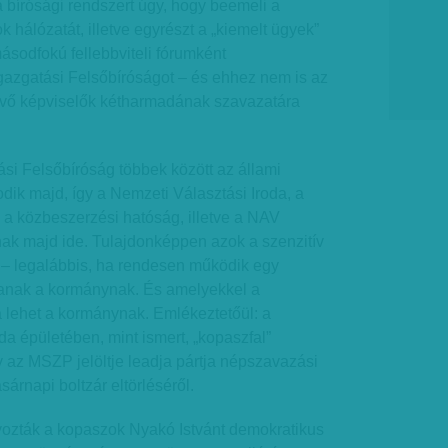
a bírósági rendszert úgy, hogy beemeli a
 hálózatát, illetve egyrészt a „kiemelt ügyek”
ásodfokú fellebbviteli fórumként
gazgatási Felsőbíróságot – és ehhez nem is az
lévő képviselők kétharmadának szavazatára
ási Felsőbíróság többek között az állami
ik majd, így a Nemzeti Választási Iroda, a
a közbeszerzési hatóság, illetve a NAV
nak majd ide. Tulajdonképpen azok a szenzitív
– legalábbis, ha rendesen működik egy
tanak a kormánynak. És amelyekkel a
a lehet a kormánynak. Emlékeztetőül: a
da épületében, mint ismert, „kopaszfal”
 az MSZP jelöltje leadja pártja népszavazási
rnapi boltzár eltörléséről.
lyozták a kopaszok Nyakó Istvánt demokratikus