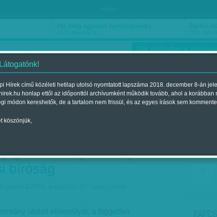
hirdetés
Ha még egyszer nyolcvanéves…
Barbie-h
2018. március 16.
2018. márci
Már előfizethet a Vasárnap
 Látogatónk!
i Hírek című közéleti hetilap utolsó nyomtatott lapszáma 2018. december 8-án jel
hirek.hu honlap ettől az időponttól archívumként működik tovább, ahol a korábban
ókusz
Szerintem
Ízlés
Sport
égi módon kereshetők, de a tartalom nem frissül, és az egyes írások sem kommente
t köszönjük,
ács alatt: Így kell
 jogállamot – jön az új
i bíróság
egjelent a 2016. augusztus 27.-i lapszámban
kormány utolsó ellensúlyát, a független
KAPCS