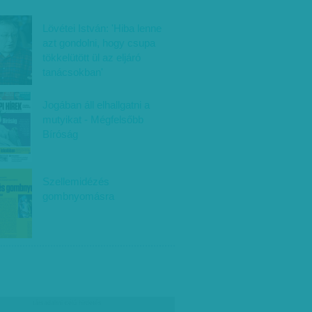
Lövétei István: 'Hiba lenne
azt gondolni, hogy csupa
tökkelütött ül az eljáró
tanácsokban'
Jogában áll elhallgatni a
mutyikat - Mégfelsőbb
Bíróság
Szellemidézés
gombnyomásra
társadalmi célú hirdetés