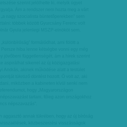
tetszése szerint jelölhette ki, melyik ügyet
árgyalja. Ám a rendszer nem hozta meg a várt
t „a nagy szocialista büntetőperekben” sem
ztalni: többek között Gyurcsány Ferenc volt
olnár Gyula jelenlegi MSZP-elnököt sem.
„különbíróság” formálódhat, ami fölött a
 Persze hiba lenne kétségbe vonni egy még
y jövőbeni függetlenségét, ám a hírek szerint
e aspirálhat sikerrel az új közigazgatási
yi András, akinek működése alatt a testület
ontját tükröző döntést hozott. Ő volt az, aki
ndani, miközben a kabineten kívül senki nem
referendumot, hogy „Magyarországon
népszavazást tartani, főleg azon országokhoz
incs népszavazás”.
 aggasztó annak tükrében, hogy az új bíróság
i visszaélések, közbeszerzési visszásságok