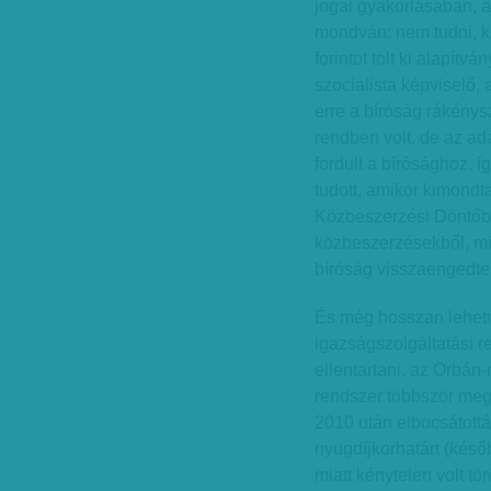
jogai gyakorlásában, 
mondván: nem tudni, ki
forintot tolt ki alapít
szocialista képviselő,
erre a bíróság rákénys
rendben volt, de az a
fordult a bírósághoz, 
tudott, amikor kimondt
Közbeszerzési Döntőbír
közbeszerzésekből, mi
bíróság visszaengedte
És még hosszan lehetn
igazságszolgáltatási r
ellentartani. az Orbán
rendszer többször megp
2010 után elbocsátottá
nyugdíjkorhatárt (késő
miatt kénytelen volt tör