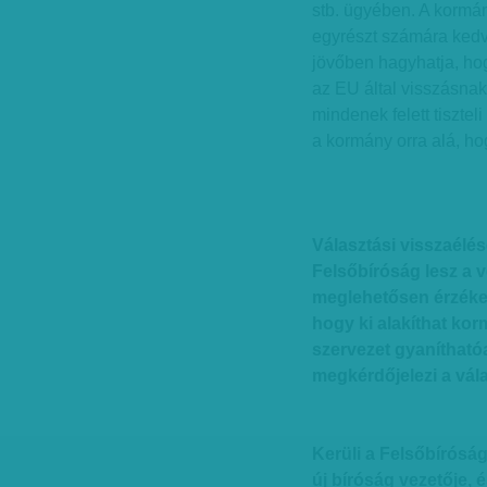
stb. ügyében. A kormán
egyrészt számára kedv
jövőben hagyhatja, ho
az EU által visszásnak 
mindenek felett tisztel
a kormány orra alá, hog
Választási visszaélé
Felsőbíróság lesz a 
meglehetősen érzéken
hogy ki alakíthat kor
szervezet gyanítható
megkérdőjelezi a vála
Kerüli a Felsőbíróság
új bíróság vezetője, 