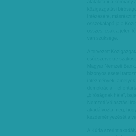
átalakítani a kormány 
közigazgatási bíróságok
intézésére, másrészt m
összekalapálja a Közi
összes, csak a jelen 
van szüksége.
A tervezett Közigazgat
csúcszervekre szakosod
Magyar Nemzeti Bank, 
bizonyos esetei tartoz
intézmények, amelyek 
demokrácia – ellentar
„bíróságnak hála”, baj
Nemzeti Választási Iro
akadályozta meg, hogy
kezdeményezését a vasá
A Kúria szerint akadá