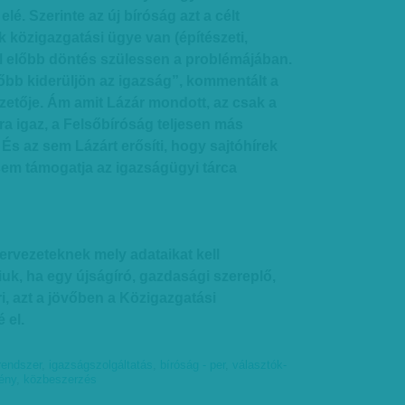
elé. Szerinte az új bíróság azt a célt
k közigazgatási ügye van (építészeti,
l előbb döntés szülessen a problémájában.
lőbb kiderüljön az igazság”, kommentált a
zetője. Ám amit Lázár mondott, az csak a
ra igaz, a Felsőbíróság teljesen más
 És az sem Lázárt erősíti, hogy sajtóhírek
em támogatja az igazságügyi tárca
ervezeteknek mely adataikat kell
uk, ha egy újságíró, gazdasági szereplő,
ri, azt a jövőben a Közigazgatási
 el.
 rendszer
,
igazságszolgáltatás
,
bíróság - per
,
választók-
vény
,
közbeszerzés