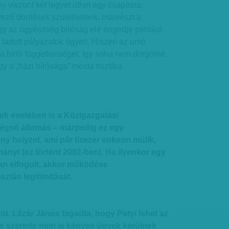
y viszont két legyet üthet egy csapásra:
ező döntések születhetnek, másrészt a
gy az ügyészség bíróság elé engedje például
tartott pályázatok ügyeit. Hiszen az unió
i a bírói függetlenséget, így soha nem dörgölné
y a „házi bírósága” mosta tisztára.
sek esetében is a Közigazgatási
végső állomás – márpedig ez egy
y helyzet, ami pár tízezer vokson múlik,
mányt (ez történt 2002-ben). Ha ilyenkor egy
an elfogult, akkor működése
sztás legitimitását.
ot. Lázár János tagadta, hogy Patyi lehet az
és szerinte nem is kényes ügyek kerülnek