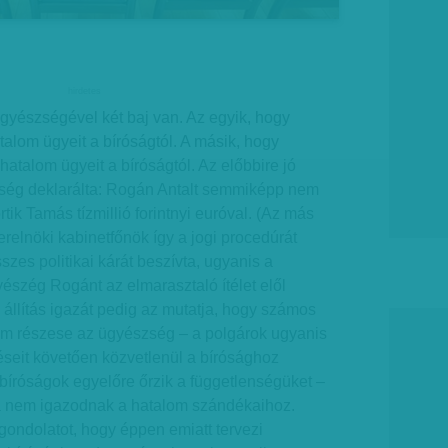
hirdetes
 Ügyészségével két baj van. Az egyik, hogy
alom ügyeit a bíróságtól. A másik, hogy
atalom ügyeit a bíróságtól. Az előbbire jó
ség deklarálta: Rogán Antalt semmiképp nem
ik Tamás tízmillió forintnyi euróval. (Az más
erelnöki kabinetfőnök így a jogi procedúrát
szes politikai kárát beszívta, ugyanis a
észég Rogánt az elmarasztaló ítélet elől
i állítás igazát pedig az mutatja, hogy számos
m részese az ügyészség – a polgárok ugyanis
seit követően közvetlenül a bírósághoz
bíróságok egyelőre őrzik a függetlenségüket –
rta nem igazodnak a hatalom szándékaihoz.
ondolatot, hogy éppen emiatt tervezi