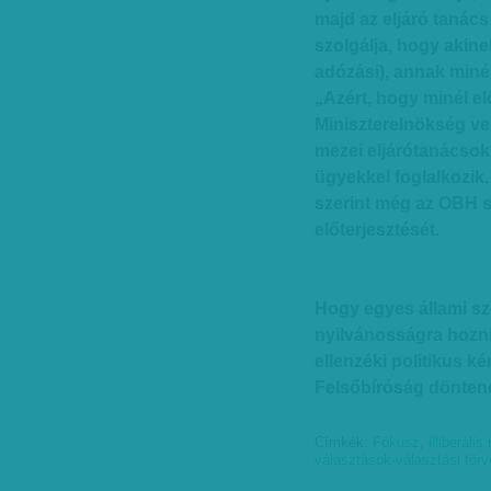
majd az eljáró tanács 
szolgálja, hogy akine
adózási), annak miné
„Azért, hogy minél e
Miniszterelnökség ve
mezei eljárótanácsok
ügyekkel foglalkozik.
szerint még az OBH s
előterjesztését.
Hogy egyes állami sz
nyilvánosságra hozni
ellenzéki politikus ké
Felsőbíróság döntené
Címkék:
Fókusz
,
illiberális
választások-választási tör