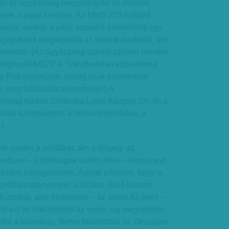
ám az ügyészség megszüntette az eljárást,
nek a jogai sérültek. Az MNB 250 milliárd
ványaiba, amikor a pénz sorsáról érdeklődött egy
 a jegybank megtagadta az adatok kiadását, ám
zerítette. (Az ügyészség szerint szintén minden
datigénylő MSZP-s Tóth Bertalan közvetlenül
így Polt szervezete utólag csak kármenteni
a: nem talált bűncselekményt.) A
óság kizárta Simicska Lajos Közgép Zrt.-jét a
után szembement a miniszterelnökkel, a
.)
e sorolni a példákat, ám a lényeg: az
endszer – a bíróságok vállán állva – képes volt
-rezsim kilengéseinek. Annak ellenére, hogy a
róbált rátenyerelni a bírókra. Első körben
k azokat, akik betöltötték – az akkor 62 éves –
bb ezt az intézkedést az uniós jog megsértése
ölni a kormány). Illetve felállították az Országos