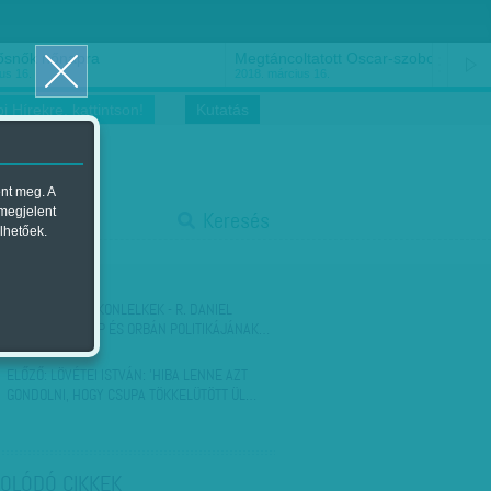
ősnők nőnapra
Megtáncoltatott Oscar-szobor
us 16.
2018. március 16.
i Hírekre, kattintson!
Kutatás
ent meg. A
start
 megjelent
Keresés
lhetőek.
stop
KÖVETKEZŐ:
ROKONLELKEK - R. DANIEL
KELEMEN TRUMP ÉS ORBÁN POLITIKÁJÁNAK…
ELŐZŐ:
LÖVÉTEI ISTVÁN: 'HIBA LENNE AZT
GONDOLNI, HOGY CSUPA TÖKKELÜTÖTT ÜL…
OLÓDÓ CIKKEK