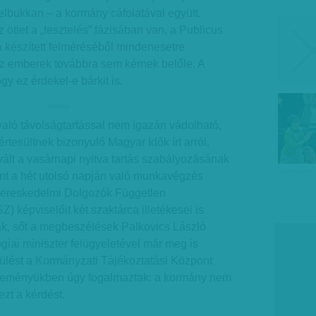
 felbukkan – a kormány cáfolatával együtt.
 ötlet a „tesztelés” fázisában van, a Publicus
 készített felméréséből mindenesetre
az emberek továbbra sem kérnek belőle. A
y ez érdekel-e bárkit is.
hirdetes
aló távolságtartással nem igazán vádolható,
 értesültnek bizonyuló Magyar Idők írt arról,
vált a vasárnapi nyitva tartás szabályozásának
int a hét utolsó napján való munkavégzés
Kereskedelmi Dolgozók Független
 képviselőit két szaktárca illetékesei is
ák, sőt a megbeszélések Palkovics László
giai miniszter felügyeletével már meg is
sülést a Kormányzati Tájékoztatási Központ
özleményükben úgy fogalmaztak: a kormány nem
ezt a kérdést.