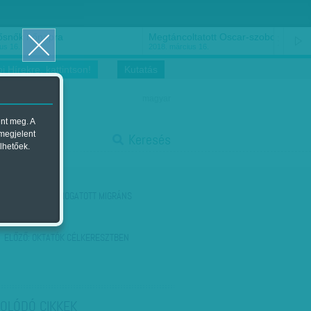
ősnők nőnapra
Megtáncoltatott Oscar-szobor
us 16.
2018. március 16.
i Hírekre, kattintson!
Kutatás
magyar
ent meg. A
start
 megjelent
Keresés
lhetőek.
stop
KÖVETKEZŐ:
SIMOGATOTT MIGRÁNS
ELŐZŐ:
OKTATÓK CÉLKERESZTBEN
OLÓDÓ CIKKEK