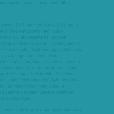
 döntsék el helyette, mikor vásárolhat.
yezett, 2015. március 15-e és 2016. április
lévő törvénymódosítás megtiltotta a
k és a 400 négyzetméternél nagyobb
k, hogy a hét utolsó napján nyitva legyenek. A
dok közösen eltöltött pihenőnapjává tette volna
 a gazdaságot nem érintette volna
y üzletláncok forgalmát visszavetve a kisebb
ivatott segíteni. Az eredmény finoman szólva is
gy, az Országos Kereskedelmi Szövetség
del a tilalom feloldása után a 24.hu portálnak
tájt háromezer kisbolt ment tönkre, a
a 15 ezerrel csökkent, vagyis a boltzárnak
tása a gazdaságra.
szont az volt, hogy az emberek jelentős része