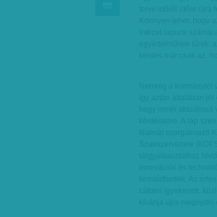
terve időről időre újra
Könnyen lehet, hogy az
Intézet lapunk számára
egyértelműnek tűnik: 
kérdés már csak az, hog
Nemrég a kormánytól v
így aztán általában jól
hogy ismét aktuálissá 
kérdésköre. A lap szer
tilalmát szorgalmazó 
Szakszervezete (KDFSZ)
tárgyalóasztalhoz hívt
innovációs és technoló
kezdődhettek. Az érte
cáfolni igyekezett, k
kívánja újra megnyitni 