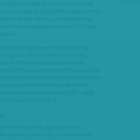
let zöld utat kapott. Az évek során nem egy
 az óvatosabb „piszkálásból” hogyan lett teljes
anatban, amikor kiderült, a társadalom nagy
t nem üti meg például a civilek, a CEU vagy
egzálása.
tősnek mondható tömegek mozdulnak vagy
gy ügyben, akkor a kormány kénytelen
tek közé tartozik a világsajtót is bejárt
rnetadó 2014-es „be nem vezetése” vagy a 2024-
pályázat tavaly februári visszavonása, amelyre
 sor, hogy a Momentum elegendő aláírást
en egy népszavazás kiírásához. És – idáig
lyen a vasárnapi boltzár is.
em
gítéséről beszélünk, egyvalamit nem
ák fejéhez, jelesül, hogy ne szóltak volna