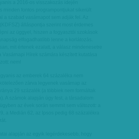
gyanis a 2016-os visszakozás idején
s minden fontos programpontjukat sikerült
l a szabad vasárnapot sem adják fel. Az
 (KDFSZ) álláspontja szerint most érdemes
lépni az üggyel, hiszen a fogyasztói szokások
napság elfogadhatóbb lenne a korlátozás.
an, mit értenek ezalatt, a válasz mindenesetre
a Vasárnapi Hírek számára készített kutatása
zott: nem!
t ugyanis az emberek 64 százaléka nem
 kötelezően zárva legyenek vasárnap az
aránya 29 százalék (a többiek nem formáltak
). A számok alapján úgy fest, a társadalom
ügyben az évek során semmit sem változott: a
 59, a Medián 62, az Ipsos pedig 68 százalékra
át.
atai alapján az egyik legérdekesebb, hogy