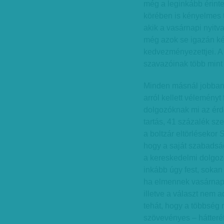
még a leginkább érint
körében is kényelmes 
akik a vasárnapi nyitva
még azok se igazán kér
kedvezményezettjei. A 
szavazóinak több mint f
Minden másnál jobban 
arról kellett vélemény
dolgozóknak mi az érde
tartás, 41 százalék sze
a boltzár eltörlésekor
hogy a saját szabadság
a kereskedelmi dolgoz
inkább úgy fest, sokan
ha elmennek vasárnap 
illetve a választ nem 
tehát, hogy a többség n
szövevényes – hátteré