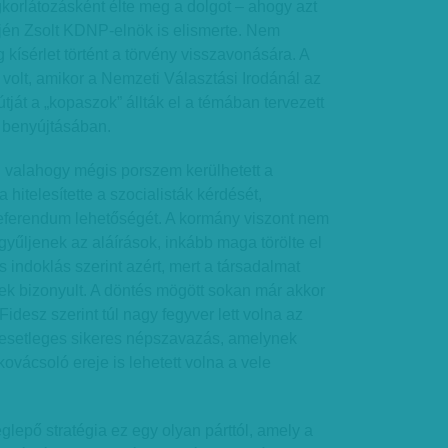
korlátozásként élte meg a dolgot – ahogy azt
én Zsolt KDNP-elnök is elismerte. Nem
 kísérlet történt a törvény visszavonására. A
olt, amikor a Nemzeti Választási Irodánál az
ját a „kopaszok” állták el a témában tervezett
 benyújtásában.
n valahogy mégis porszem kerülhetett a
 hitelesítette a szocialisták kérdését,
eferendum lehetőségét. A kormány viszont nem
yűljenek az aláírások, inkább maga törölte el
os indoklás szerint azért, mert a társadalmat
k bizonyult. A döntés mögött sokan már akkor
 Fidesz szerint túl nagy fegyver lett volna az
esetleges sikeres népszavazás, amelynek
ovácsoló ereje is lehetett volna a vele
lepő stratégia ez egy olyan párttól, amely a