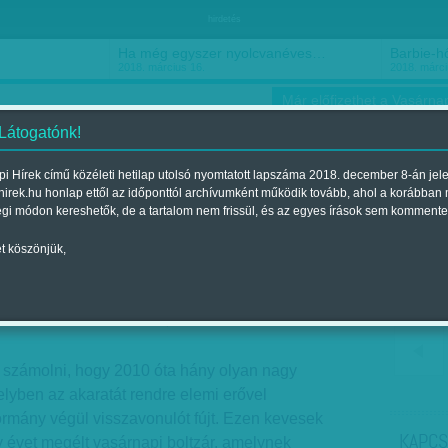
hirdetés
Ha még egyszer nyolcvanéves…
Barbie-h
2018. március 16.
2018. márci
Már előfizethet a Vasárnap
 Látogatónk!
i Hírek című közéleti hetilap utolsó nyomtatott lapszáma 2018. december 8-án jel
hirek.hu honlap ettől az időponttól archívumként működik tovább, ahol a korábban
ókusz
Szerintem
Ízlés
Sport
égi módon kereshetők, de a tartalom nem frissül, és az egyes írások sem kommente
t köszönjük,
 mindig utáljuk
ent a 2018. december 01.-i lapszámban
 számolni, hogy 2010 óta hány olyan nagy
elyben az akaratát rendre elemi erővel
ormány végül visszavonulót fújt. Ezen kevesek
KAPCS
 évet megélt vasárnapi boltzár, amelynek