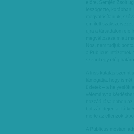
előre. Semjén Zsolt u
leszögezte, korábban i
megvalósítaniuk, szóva
említett szakszervezet
újra a társadalom elé 
megváltozása miatt ma
Nos, nem tudjuk pontos
a Publicus Intézetnek 
szerint egy elég határo
A friss kutatás szerin
támogatja, hogy ismét
üzletek – a helyeslők 
véleményt a kérdésben
hozzáállása ebben az 
boltzár idején a Tárki
mérte az ellenzők tábor
A Publicus mostani ad