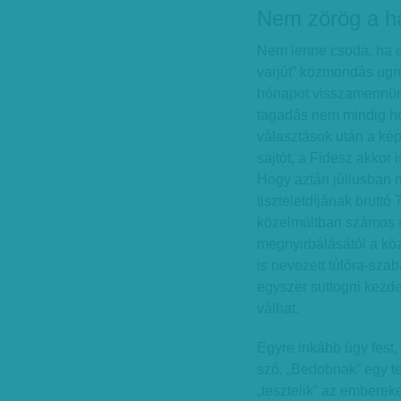
Nem zörög a h
Nem lenne csoda, ha e
varjút” közmondás ugr
hónapot visszamennünk 
tagadás nem mindig hos
választások után a kép
sajtót, a Fidesz akkor 
Hogy aztán júliusban
tiszteletdíjának bruttó
közelmúltban számos m
megnyirbálásától a köz
is nevezett túlóra-sza
egyszer suttogni kezd
válhat.
Egyre inkább úgy fest,
szó. „Bedobnak” egy ter
„tesztelik” az emberek