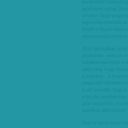
kezdetektől szabadság
egyébként utólag Semj
véletlen, hogy rengeteg
legemlékezetesebb az v
MSZP-s Nyakó István út
népszavazási kérdése
2016 áprilisában aztá
gépezetbe, mert a Kúria
megteremtve ezzel a r
várta meg, hogy összeg
a boltzárat – a hivatal
megosztó intézkedésne
is azt sejtették, hogy a
ellenzék kezében egy 
akár mozgósító, összek
szemben álló oldalon.
Nem is lenne olyan meg