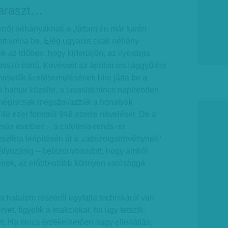
araszt…
rről néhányaknak a „láttam én már karón
ott volna be. Elég ugyanis csak néhány
az időben, hogy kiderüljön, az ilyesfajta
szú életű. Kevéssel az áprilisi országgyűlési
viselők fizetésemelésének híre járta be a
is hamar közölte, a javaslat nincs napirenden.
 mégiscsak megszavazzák a honatyák
 748 ezer forintról 948 ezerre növelését. De a
ás esetben – a cafeteria-rendszer
szféra leépítésén át a „rabszolgatörvénynek”
bályozásig – bebizonyosodott, hogy amiről
enek, az előbb-utóbb könnyen valósággá
 a hatalom részéről egyfajta technikáról van
vet, figyelik a reakciókat, ha úgy tetszik,
et. Ha nincs érzékelhetően nagy ellenállás,