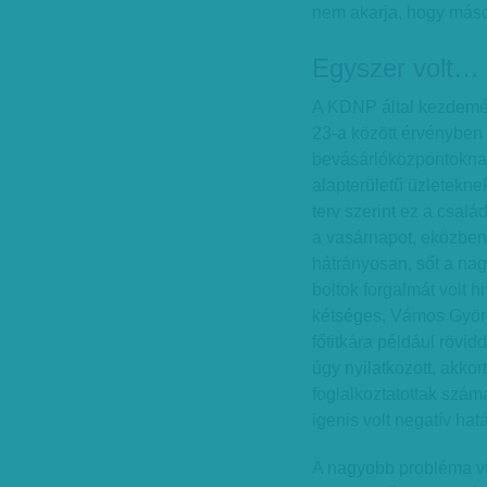
nem akarja, hogy mások
Egyszer volt…
A KDNP által kezdemén
23-a között érvényben 
bevásárlóközpontokna
alapterületű üzletekne
terv szerint ez a csalá
a vasárnapot, eközben
hátrányosan, sőt a nag
boltok forgalmát volt h
kétséges, Vámos Györ
főtitkára például rövid
úgy nyilatkozott, akkor
foglalkoztatottak szám
igenis volt negatív ha
A nagyobb probléma vi