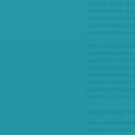
akkor úgy veszik, az öt
esetben láthattuk, hogy
offenzíva abban a pill
részének ingerküszöbé
épp a hajléktalanok v
Amikor viszont jelen
mozdulhatnának meg e
meghátrálni. E ritka ese
tüntetést kiváltó inte
es budapesti olimpiai 
röviddel azután került
gyűjtött össze az ügyb
legalábbis úgy tűnt – i
Még mindig n
Amikor a téma felmele
vághatunk az ötletgazd