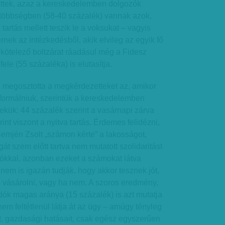
ettek, azaz a kereskedelemben dolgozók
többségben (58-40 százalék) vannak azok,
 tartás mellett teszik le a voksukat – vagyis
nek az intézkedésből, akik elvileg az egyik fő
kötelező boltzárat ráadásul még a Fidesz
ele (55 százaléka) is elutasítja.
megosztotta a megkérdezetteket az, amikor
t formálniuk, szerintük a kereskedelemben
kük: 44 százalék szerint a vasárnapi zárva
rint viszont a nyitva tartás. Érdemes felidézni,
 Semjén Zsolt „számon kérte” a lakosságot,
át szem előtt tartva nem mutatott szolidaritást
ókkal, azonban ezeket a számokat látva
 nem is igazán tudják, hogy akkor tesznek jót,
vásárolni, vagy ha nem. A szoros eredmény,
adók magas aránya (15 százalék) is azt mutatja
em feltétlenül látja át az ügy – amúgy tényleg
t, gazdasági hatásait, csak egész egyszerűen