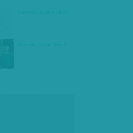
Harmadot bukott a Jobbik
Sargentini legyűri Orbánt
társadalmi célú hirdetés