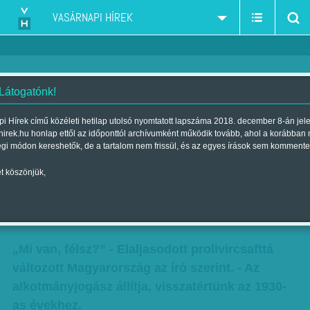
VASÁRNAPI HÍREK
 Látogatónk!
'Tahó, erőszakos, sötét,
i Hírek című közéleti hetilap utolsó nyomtatott lapszáma 2018. december 8-án jel
hirek.hu honlap ettől az időponttól archívumként működik tovább, ahol a korábban
elaljasodott, gyűlölködő, irigy és
égi módon kereshetők, de a tartalom nem frissül, és az egyes írások sem kommente
züllött prolivircsafttá változott
t köszönjük,
Magyarország...'
Szerző:
VH ajánló
| Megjelent a 2016. február 27.-i lapszámban
„Mi van, félsz?” - Elaljasodott prolivircsafttá
változott Magyarország az író szerint. - Az
alkotmányjogász állítja, visszatértünk az 1930-
as évekhez.