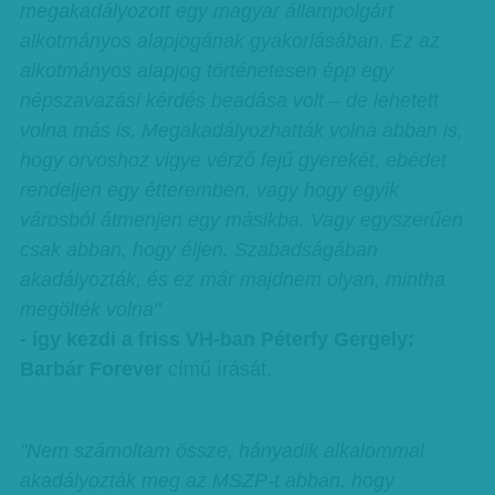
megakadályozott egy magyar állampolgárt
alkotmányos alapjogának gyakorlásában. Ez az
alkotmányos alapjog történetesen épp egy
népszavazási kérdés beadása volt – de lehetett
volna más is. Megakadályozhatták volna abban is,
hogy orvoshoz vigye vérző fejű gyerekét, ebédet
rendeljen egy étteremben, vagy hogy egyik
városból átmenjen egy másikba. Vagy egyszerűen
csak abban, hogy éljen. Szabadságában
akadályozták, és ez már majdnem olyan, mintha
megölték volna"
- így kezdi a friss VH-ban Péterfy Gergely:
Barbár Forever
című írását.
"Nem számoltam össze, hányadik alkalommal
akadályozták meg az MSZP-t abban, hogy