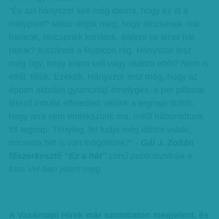
"És azt hányszor kell még ideírni, hogy ez itt a
mélypont? Mikor értjük meg, hogy nincsenek már
határok, nincsenek korlátok, átlépni se lehet hát
rajtuk? Kiszáradt a Rubicon rég. Hányszor lesz
még úgy, hogy köpni kell vagy okádni ettől? Nem is
ettől, tőlük. Ezektől. Hányszor lesz még, hogy az
éppen aktuális gyomortáji émelygés, a per pillanat
létező indulat elfeledteti velünk a tegnapi dühöt,
hogy arra sem emlékszünk ma, mitől háborodtunk
föl tegnap. Tényleg, fel tudja még idézni valaki,
micsoda hét is van mögöttünk?" -
Gál J. Zoltán
főszerkesztő "Ez a hét"
című publicisztikája a
friss VH-ban jelent meg.
A Vasárnapi Hírek már szombaton megjelent, és