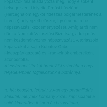
kopaszok fala akadályozta meg, hogy elsőként
bélyegezzen. Helyette Erdősi Lászlóné
(Herceghalom egykor fideszes polgármesterének a
hitvese) bélyegzett először, így ő adhatta be
népszavazási kezdeményezését. Amíg arról nem
dönt a Nemzeti Választási Bizottság, addig más
nem kezdeményezhet népszavazást. A torlaszoló
kopaszokat a sajtó Kubatov Gábor
Fideszpártigazgató és Fradi-elnök embereiként
azonosította.
A Vasárnapi Hírek február 27-i számában nagy
terjedelemben foglalkozunk a botránnyal.
"E hét keddjén, február 23-án egy paramilitáris
alakulat, melynek kormány közeli kapcsolatait a
sajtó kimerítően feltárta és bizonyította,