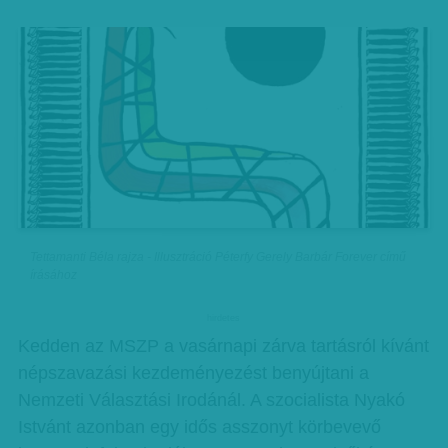
Tettamanti Béla rajza - Illusztráció Péterfy Gerely Barbár Forever című
írásához
hirdetes
Kedden az MSZP a vasárnapi zárva tartásról kívánt
népszavazási kezdeményezést benyújtani a
Nemzeti Választási Irodánál. A szocialista Nyakó
Istvánt azonban egy idős asszonyt körbevevő