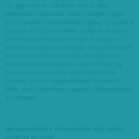
"Ez egy bohózat – ha filmen látná az ajtót
eltorlaszoló kopaszokat, halálra röhögné magát.
Persze jogállami szempontból tragikus. Visszatért a
rendszer az 1930-as évekbe, amikor az általános
alkotmányos doktrína azt mondta ki, hogy a
törvényhozás abszolút elsősége, hogy törvényeket
alkosson, amiket mindenki köteles betartani. A
törvényhozásnak pedig nincs jogi kontrollja. Így
tudta hatalomra kerülése után meghirdetni a
németek „nemzeti együttműködési rendszerét”
Hitler, emiatt idomíthatta kapásból elképzeléseihez
a jogrendet."
Ide kapcsolódik a VH vezércikke is (5. oldal),
amely így kezdődik: