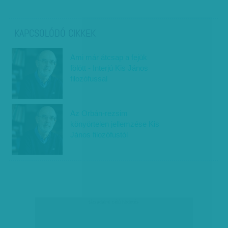
KAPCSOLÓDÓ CIKKEK
Ami már átcsap a fejük
fölött - Interjú Kis János
filozófussal
Az Orbán-rezsim
könyörtelen jellemzése Kis
János filozófustól
társadalmi célú hirdetés