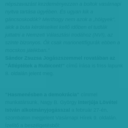
népszavazást kezdeményezzen a boltok vasárnapi
nyitva tartása ügyében. És ugyan kik a
gáncsoskodók? Merthogy nem azok a „hölgyek”,
akik a buta kérdéseiket kellő időben el tudták
juttatni a Nemzeti Választási Irodához (NVI), az
szinte bizonyos. Ők csak marionettfigurák ebben a
mocskos játékban."
Sándor Zsuzsa Jogászszemmel rovatában az
"Átléptétek a Rubicont!"
című írása is friss lapunk
8. oldalán jelent meg.
"Hasmenésben a demokrácia"
címmel
munkatársunk, Nagy B. György
interjúja Lövétei
István alkotmányjogásszal
a február 27-én,
szombaton megjelent Vasárnapi Hírek 9. oldalán.
Ízelítő a beszélgetésből: