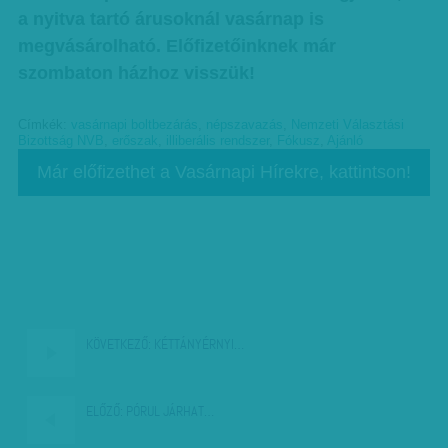
a nyitva tartó árusoknál vasárnap is
megvásárolható. Előfizetőinknek már
szombaton házhoz visszük!
Címkék:
vasárnapi boltbezárás
,
népszavazás
,
Nemzeti Választási
Bizottság NVB
,
erőszak
,
illiberális rendszer
,
Fókusz
,
Ajánló
Már előfizethet a Vasárnapi Hírekre, kattintson!
KÖVETKEZŐ:
KÉTTÁNYÉRNYI…
ELŐZŐ:
PÓRUL JÁRHAT…