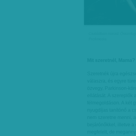
Családban marad. Összefoglal
Profimedia
Mit szeretnél, Mama?
Szeretnék újra egészs
válaszra, és egyre tür
özvegy, Parkinson-kór
ellátását. A szereplők 
félmegoldáson. A két g
nyugdíjas tanítónő a c
nem szeretne menni, a 
bejárónőkkel, illetve 
megfelelt, de megannyi