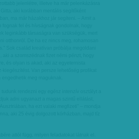
ottabb jelenlétre, illetve ha már pelenkázásra
itta, aki korábban mentális segítőként
ban, ma már házakhoz jár segíteni. – Amit a
 fognak fel és hívságnak gondolnak, hogy
 leginkább társaságra van szükségük, mert
i otthonról. De ha ez nincs meg, rohamosan
is.” Sok család kreatívan próbálja megoldani
an, aki a szomszédnak fizet némi pénzt, hogy
re, és olyan is akad, aki az egyetemista
kiegészítést. Van persze lehetőség profikat
en engedhetik meg maguknak.
tudunk rendezni egy egész intenzív osztályt a
juk adni ugyanazt a magas szintű ellátást,
usztriában, ha ezt valaki megfizeti” – mondja
nna, aki 25 évig dolgozott kórházban, majd tíz
ére attól függ, milyen feladatokat látnak el.