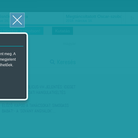
ősnők nőnapra
Megtáncoltatott Oscar-szobor
us 16.
2018. március 16.
i Hírekre, kattintson!
Kutatás
magyar
ent meg. A
start
 megjelent
Keresés
lhetőek.
stop
KÖVETKEZŐ:
PUBLICUS-VH JELENTÉS: IDEGET
ÉRT A KORMÁNYZATI HANGULATKELTÉS
ELŐZŐ:
KAPOD A TANÁCSOKAT: SIMOGASS
BABÁT! - A 'SOVÁNY ANGYALOK'…