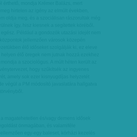
ől érthető, mondja Krémer Balázs, mert
meg hirtelen az igény az elmúlt években,
em oldja meg, és a szociálisan rászorultak még
lnek így, hisz kiesnek a segítettek köréből.
 egész. Például a gondozók utazási idejét nem
 a központok jellemzően városok közepén
etükben élő időseket szolgálják ki, ez eleve
tt helyen élő öregek nem jutnak hozzá ezekhez
 mondja a szociológus. A múlt héten került az
vénytervezet, hogy szűkítsék az ingyenes
rét, amely sok ezer kisnyugdíjas helyzetét
 de végül a PM módosító javaslatára hallgatva
 törvényből.
s a magatehetetlen és/vagy demens idősek
egoldást önmagában, és valamiféle
„Jellemzően egy-egy baleset, kórházi kezelés