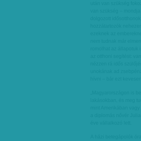
után van szükség fokoz
van szükség – mondja G
dolgozott idősotthonok
hozzátartozók nehezen
ezeknek az embereknek
nem tudnak már elmenn
romolhat az állapotuk 
az otthoni segítést: v
nézzen rá idős szülőjé
unokának ad zsebpénz-
hívni – bár ezt keves
„Magyarországon is be 
lakásokban, és meg tud
mint Amerikában vagy A
a diplomás nővér Julia
éve vállalkozó lett.
A házi betegápolók órab