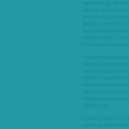
ha bármit kap. Ne akar
életéhez akarjon segít
amit kap. Ez összefüg
vagyon, a leendő öröks
kellemesebbé tételére
kistafírozására” – mon
ez az egyetlen progres
A szakember szerint pia
legyen monopolhelyzetb
egyszerre pazarló és 
kalkulál – most már al
kötelességekre is hiva
pótolja. Szerinte szük
ellátástípusra, hiszen 
jelentkezhet.
Emellett pedig sokkal 
vennie az állami ellá