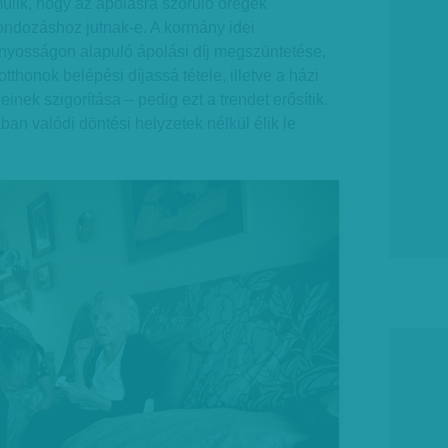
lik, hogy az ápolásra szoruló öregek
ndozáshoz jutnak-e. A kormány idei
ányosságon alapuló ápolási díj megszüntetése,
thonok belépési díjassá tétele, illetve a házi
einek szigorítása – pedig ezt a trendet erősítik.
ban valódi döntési helyzetek nélkül élik le