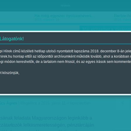
hirdetés
Ha még egyszer nyolcvanéves…
Barbie-h
2018. március 16.
2018. márci
Már előfizethet a Vasárnap
 Látogatónk!
i Hírek című közéleti hetilap utolsó nyomtatott lapszáma 2018. december 8-án jel
hirek.hu honlap ettől az időponttól archívumként működik tovább, ahol a korábban
ókusz
Szerintem
Ízlés
Sport
égi módon kereshetők, de a tartalom nem frissül, és az egyes írások sem kommente
t köszönjük,
rad - Az idei szigorítás
i a trendet
űcs Ágnes
| Megjelent a 2015. július 11.-i lapszámban
ásának feladata Magyarországon leginkább a
zátartozók lelkiismeretességén, pénztárcáján