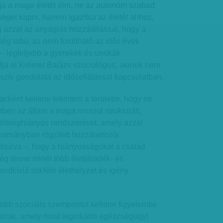
ja a maga életét élni, ne az autonóm szabad
séget kapni, hanem igazítsa az életét ahhoz,
g azzal az anyagias hozzáállással, hogy a
ég tabu, az nem fordítható az idős évek
 – legfeljebb a gyerekek és unokák
dja el Krémer Balázs szociológus, akinek nem
szív gondolata az idősellátással kapcsolatban.
cként kellene tekinteni a területre, hogy ne
en az állam a maga rosszul strukturált,
költséghiányos rendszerével, amely azzal
kotmányban rögzített hozzátartozói
tkozva –, hogy a hiányosságokat a család
ség lenne minél több életjáradék- és
rendkívül sokféle élethelyzet és igény
több szociális szempontot kellene figyelembe
tásnak, amely most leginkább egészségügyi