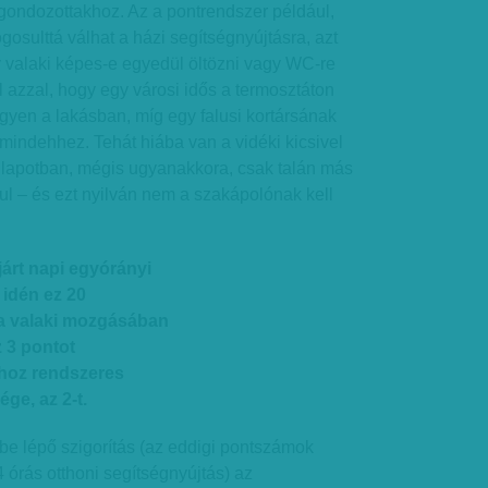
gondozottakhoz. Az a pontrendszer például,
gosulttá válhat a házi segítségnyújtásra, azt
y valaki képes-e egyedül öltözni vagy WC-re
 azzal, hogy egy városi idős a termosztáton
egyen a lakásban, míg egy falusi kortársának
 mindehhez. Tehát hiába van a vidéki kicsivel
állapotban, mégis ugyanakkora, csak talán más
rul – és ezt nyilván nem a szakápolónak kell
járt napi egyórányi
 idén ez 20
Ha valaki mozgásában
z 3 pontot
shoz rendszeres
ge, az 2-t.
be lépő szigorítás (az eddigi pontszámok
4 órás otthoni segítségnyújtás) az