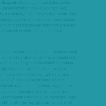
 elképzelni, hogy egy idegen költözzön be a
elügyelet azonban csak így oldható meg.
 is, a család egészére nézve, hiszen bármilyen
yugdíja, egyik megoldás sem finanszírozható
ég mindig szerencsésnek mondható a felállás:
átartozók és elérhető szolgáltatások.
zik hasonló problémákkal és megannyi család
állam teljesen ráhárítja azoknak a megoldását.
r éli át azt, hogy további életben maradása
 úgy látja, csak rossz és rosszabb közül
án felteszik neki a kérdést. Érthető tehát a
os Ildikó néni inkább jól lenne, és nem
ozott élet után mások irgalmára vagy éppen
z egyik legnagyobb és mélyen gyökerező
 kapcsolatban a függésük. Természetes, hogy
dik, segítségre vagy jó szóra vágyik, és örül,