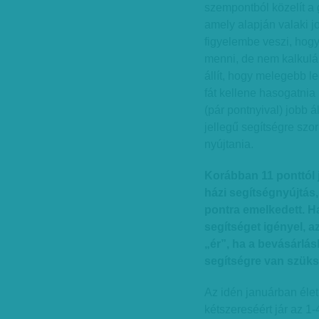
szempontból közelít a 
amely alapján valaki jo
figyelembe veszi, hog
menni, de nem kalkulál
állít, hogy melegebb l
fát kellene hasogatnia
(pár pontnyival) jobb 
jellegű segítségre szo
nyújtania.
Korábban 11 ponttól 
házi segítségnyújtás,
pontra emelkedett. 
segítséget igényel, a
„ér”, ha a bevásárlá
segítségre van szüksé
Az idén januárban élet
kétszereséért jár az 1-