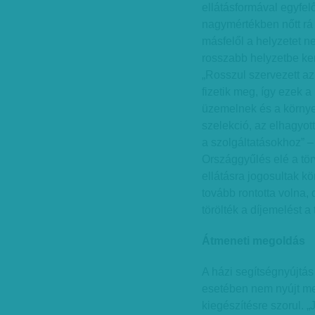
ellátásformával egyfel
nagymértékben nőtt rá 
másfelől a helyzetet n
rosszabb helyzetbe kerü
„Rosszul szervezett az
fizetik meg, így ezek
üzemelnek és a környez
szelekció, az elhagyo
a szolgáltatásokhoz” –
Országgyűlés elé a tör
ellátásra jogosultak kö
tovább rontotta volna,
törölték a díjemelést a
Átmeneti megoldás
A házi segítségnyújtá
esetében nem nyújt m
kiegészítésre szorul. 