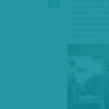
és leleményességén mú
számukra megfelelő go
intézkedései – a mélt
az önkormányzati idősot
segítségnyújtás feltétel
Az idős emberek általá
utolsó éveiket.