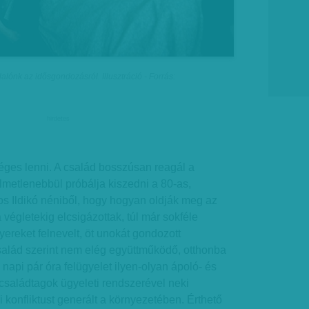
ónk az idősgondozásról. Illusztráció - Forrás:
hirdetes
éges lenni. A család bosszúsan reagál a
elmetlenebbül próbálja kiszedni a 80-as,
os Ildikó néniből, hogy hogyan oldják meg az
a végletekig elcsigázottak, túl már sokféle
yereket felnevelt, öt unokát gondozott
salád szerint nem elég együttműködő, otthonba
napi pár óra felügyelet ilyen-olyan ápoló- és
a családtagok ügyeleti rendszerével neki
 konfliktust generált a környezetében. Érthető