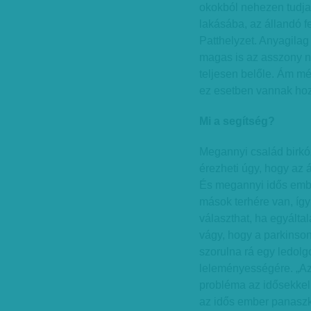
okokból nehezen tudja
lakásába, az állandó f
Patthelyzet. Anyagilag
magas is az asszony n
teljesen belőle. Ám m
ez esetben vannak hozz
Mi a segítség?
Megannyi család birkó
érezheti úgy, hogy az 
És megannyi idős embe
mások terhére van, így
választhat, ha egyáltal
vágy, hogy a parkinson
szorulna rá egy ledolg
leleményességére. „A
probléma az idősekkel
az idős ember panaszko