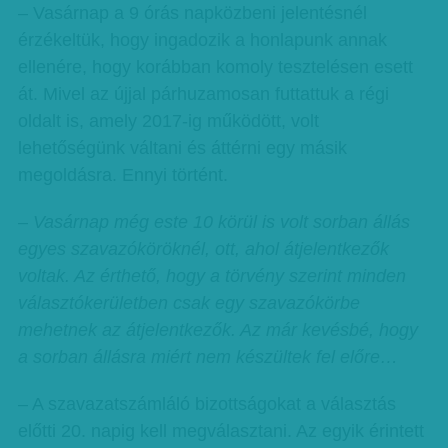
– Vasárnap a 9 órás napközbeni jelentésnél
érzékeltük, hogy ingadozik a honlapunk annak
ellenére, hogy korábban komoly tesztelésen esett
át. Mivel az újjal párhuzamosan futtattuk a régi
oldalt is, amely 2017-ig működött, volt
lehetőségünk váltani és áttérni egy másik
megoldásra. Ennyi történt.
– Vasárnap még este 10 körül is volt sorban állás
egyes szavazóköröknél, ott, ahol átjelentkezők
voltak. Az érthető, hogy a törvény szerint minden
választókerületben csak egy szavazókörbe
mehetnek az átjelentkezők. Az már kevésbé, hogy
a sorban állásra miért nem készültek fel előre…
– A szavazatszámláló bizottságokat a választás
előtti 20. napig kell megválasztani. Az egyik érintett