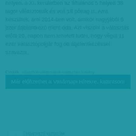
helyen, a XI. kerületben az általános 5 helyett 38
tagot választottak és volt 18 póttag is. Arra
készültek, ami 2014-ben volt, amikor nagyjából 5
ezer átjelentkező ment oda. Azt viszont a választás
előtti 20. napon nem lehetett tudni, hogy végül 11
ezer választópolgár fog ott átjelentkezéssel
szavazni.
Címkék:
választók-választások-választási törvény
Már előfizethet a Vasárnapi Hírekre, kattintson!
KÖVETKEZŐ:
KÜZDELEM…