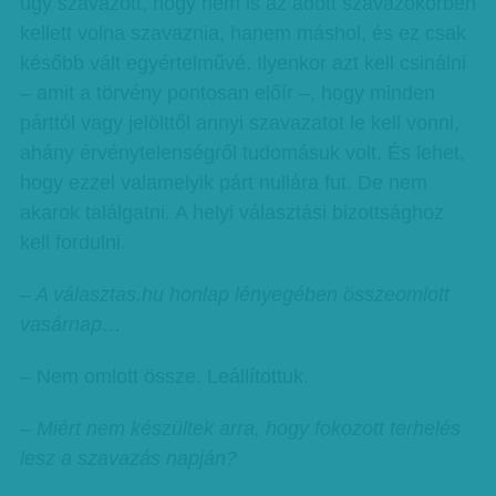
úgy szavazott, hogy nem is az adott szavazókörben
kellett volna szavaznia, hanem máshol, és ez csak
később vált egyértelművé. Ilyenkor azt kell csinálni
– amit a törvény pontosan előír –, hogy minden
párttól vagy jelölttől annyi szavazatot le kell vonni,
ahány érvénytelenségről tudomásuk volt. És lehet,
hogy ezzel valamelyik párt nullára fut. De nem
akarok találgatni. A helyi választási bizottsághoz
kell fordulni.
– A választas.hu honlap lényegében összeomlott
vasárnap…
– Nem omlott össze. Leállítottuk.
– Miért nem készültek arra, hogy fokozott terhelés
lesz a szavazás napján?