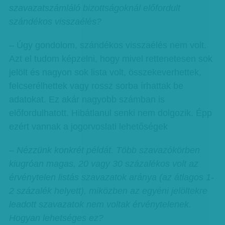
szavazatszámláló bizottságoknál előfordult
szándékos visszaélés?
– Úgy gondolom, szándékos visszaélés nem volt.
Azt el tudom képzelni, hogy mivel rettenetesen sok
jelölt és nagyon sok lista volt, összekeverhettek,
felcserélhettek vagy rossz sorba írhattak be
adatokat. Ez akár nagyobb számban is
előfordulhatott. Hibátlanul senki nem dolgozik. Épp
ezért vannak a jogorvoslati lehetőségek
– Nézzünk konkrét példát. Több szavazókörben
kiugróan magas, 20 vagy 30 százalékos volt az
érvénytelen listás szavazatok aránya (az átlagos 1-
2 százalék helyett), miközben az egyéni jelöltekre
leadott szavazatok nem voltak érvénytelenek.
Hogyan lehetséges ez?