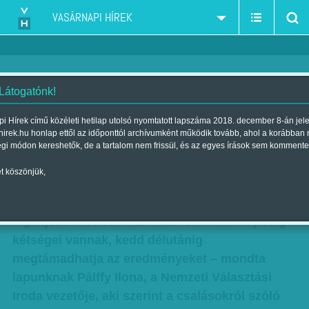
VASÁRNAPI HÍREK
 Látogatónk!
Csalás? Összeomlás?
i Hírek című közéleti hetilap utolsó nyomtatott lapszáma 2018. december 8-án jel
hirek.hu honlap ettől az időponttól archívumként működik tovább, ahol a korábban
Hangulatkeltés?
égi módon kereshetők, de a tartalom nem frissül, és az egyes írások sem kommente
Szerző:
Markotay Csaba
| Megjelent a 2018. április 13.-i lapszámban
t köszönjük,
Nem volt szándékos visszaélés a választáson,
legfeljebb hibák fordulhattak elő. Akinek pedig
kétségei vannak, kedd délutánig
megtámadhatja az eredményeket – mondta
lapunknak Pálffy Ilona, a Nemzeti Választási
Iroda vezetője, aki szerint a csalásokról szóló