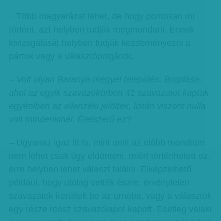
– Több magyarázat lehet, de hogy pontosan mi
történt, azt helyben tudják megmondani. Ennek
kivizsgálását helyben tudják kezdeményezni a
pártok vagy a választópolgárok.
– Volt olyan Baranya megyei település, Bogdása,
ahol az egyik szavazókörben 41 szavazatot kaptak
egyéniben az ellenzéki jelöltek, listán viszont nulla
volt mindenkinél. Életszerű ez?
– Ugyanaz igaz itt is, mint amit az előbb mondtam,
nem lehet csak úgy eldönteni, miért történhetett ez,
erre helyben lehet választ találni. Elképzelhető
például, hogy utólag vették észre, érvénytelen
szavazatok kerültek be az urnába, vagy a választók
egy része rossz szavazólapot kapott. Esetleg valaki