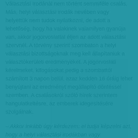
Választási Irodánál nem történt semmiféle csalás.
Más, helyi választási irodák nevében vagy
helyettük nem tudok nyilatkozni, de adott a
lehetőség, hogy ha valakinek valamilyen gyanúja
van, akkor jogorvoslattal éljen az adott választási
szervnél. A törvény szerint szombaton a helyi
választási bizottságoknak meg kell állapítaniuk a
választókerületi eredményeket. A jogorvoslati
kérelmeket, kifogásokat pedig a szombattól
számított 3 napon belül, azaz kedden 16 óráig lehet
benyújtani az eredményt megállapító döntéssel
szemben. A csalásokról szóló hírek szerintem
hangulatkeltésre, az emberek idegesítésére
szolgálnak.
– Akkor inkább úgy kérdezem: el tudja képzelni azt,
hogy a helyi választási irodákban vagy