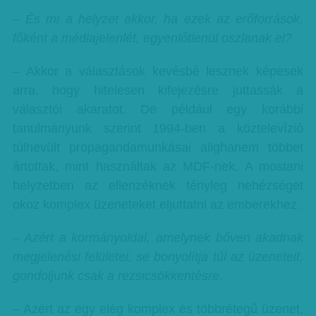
– És mi a helyzet akkor, ha ezek az erőforrások,
főként a médiajelenlét, egyenlőtlenül oszlanak el?
– Akkor a választások kevésbé lesznek képesek
arra, hogy hitelesen kifejezésre juttassák a
választói akaratot. De például egy korábbi
tanulmányunk szerint 1994-ben a köztelevízió
túlhevült propagandamunkásai alighanem többet
ártottak, mint használtak az MDF-nek. A mostani
helyzetben az ellenzéknek tényleg nehézséget
okoz komplex üzeneteket eljuttatni az emberekhez.
– Azért a kormányoldal, amelynek bőven akadnak
megjelenési felületei, se bonyolítja túl az üzeneteit,
gondoljunk csak a rezsicsökkentésre.
– Azért az egy elég komplex és többrétegű üzenet,