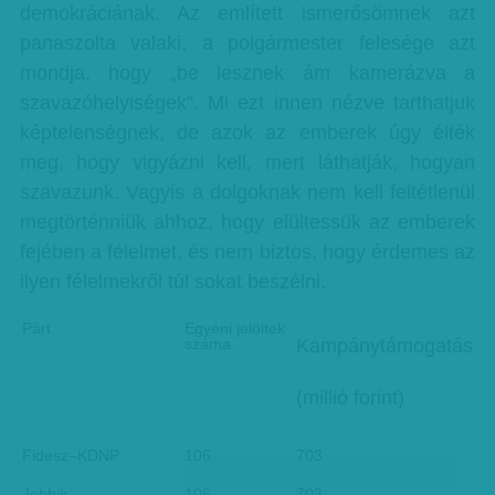
demokráciának. Az említett ismerősömnek azt
panaszolta valaki, a polgármester felesége azt
mondja, hogy „be lesznek ám kamerázva a
szavazóhelyiségek”. Mi ezt innen nézve tarthatjuk
képtelenségnek, de azok az emberek úgy élték
meg, hogy vigyázni kell, mert láthatják, hogyan
szavazunk. Vagyis a dolgoknak nem kell feltétlenül
megtörténniük ahhoz, hogy elültessük az emberek
fejében a félelmet, és nem biztos, hogy érdemes az
ilyen félelmekről túl sokat beszélni.
Párt
Egyéni jelöltek
száma
Kampánytámogatás
(millió forint)
Fidesz–KDNP
106
703
Jobbik
106
703