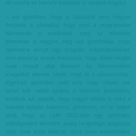
de mintha az intenzív kampány is váratna magára.
– Azt gyanítom, hogy a választók sem nagyon
éreztetik a pártokkal, hogy pont a programokat
hiányolnák a politikából, meg az ellenzéki
pártoknak is nagyon meg kell gondolniuk, hogy
nyernek-e annyit egy program meghirdetésével,
mint amennyi annak kockázata, hogy abból inkább
csak mások által tévesen és félrevezetően
kiragadott elemek jutnak majd el a szavazókhoz.
Egyrészt gondoljon csak arra, hogy milyen sok
pénzt költ valaki azokra a bohócos plakátokra,
amelyek azt sejtetik, hogy Hagyó Miklós is indul a
baloldal listáján. Másrészt, gondolom, ön se hallott
arról, hogy az LMP 2012-ben egy alternatív
költségvetést készített: pedig rengeteget dolgoztak
rajta, csak aztán kiderült, nincs olyan médiafelület,