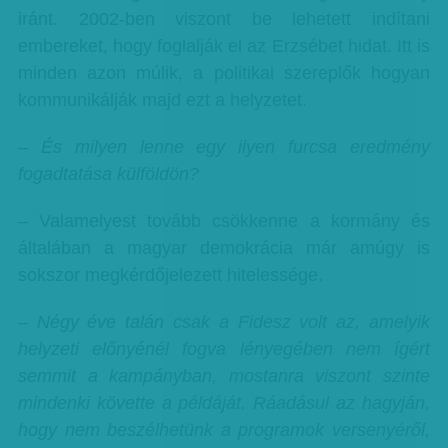
iránt. 2002-ben viszont be lehetett indítani
embereket, hogy foglalják el az Erzsébet hidat. Itt is
minden azon múlik, a politikai szereplők hogyan
kommunikálják majd ezt a helyzetet.
– És milyen lenne egy ilyen furcsa eredmény
fogadtatása külföldön?
– Valamelyest tovább csökkenne a kormány és
általában a magyar demokrácia már amúgy is
sokszor megkérdőjelezett hitelessége.
– Négy éve talán csak a Fidesz volt az, amelyik
helyzeti előnyénél fogva lényegében nem ígért
semmit a kampányban, mostanra viszont szinte
mindenki követte a példáját. Ráadásul az hagyján,
hogy nem beszélhetünk a programok versenyéről,