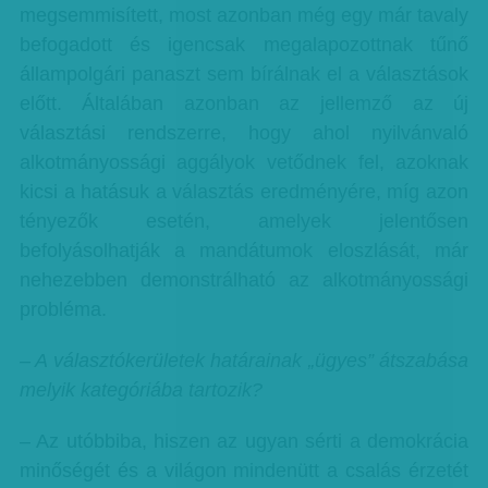
megsemmisített, most azonban még egy már tavaly
befogadott és igencsak megalapozottnak tűnő
állampolgári panaszt sem bírálnak el a választások
előtt. Általában azonban az jellemző az új
választási rendszerre, hogy ahol nyilvánvaló
alkotmányossági aggályok vetődnek fel, azoknak
kicsi a hatásuk a választás eredményére, míg azon
tényezők esetén, amelyek jelentősen
befolyásolhatják a mandátumok eloszlását, már
nehezebben demonstrálható az alkotmányossági
probléma.
– A választókerületek határainak „ügyes” átszabása
melyik kategóriába tartozik?
– Az utóbbiba, hiszen az ugyan sérti a demokrácia
minőségét és a világon mindenütt a csalás érzetét