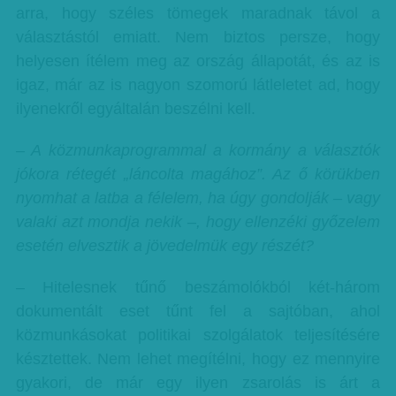
arra, hogy széles tömegek maradnak távol a
választástól emiatt. Nem biztos persze, hogy
helyesen ítélem meg az ország állapotát, és az is
igaz, már az is nagyon szomorú látleletet ad, hogy
ilyenekről egyáltalán beszélni kell.
– A közmunkaprogrammal a kormány a választók
jókora rétegét „láncolta magához”. Az ő körükben
nyomhat a latba a félelem, ha úgy gondolják – vagy
valaki azt mondja nekik –, hogy ellenzéki győzelem
esetén elvesztik a jövedelmük egy részét?
– Hitelesnek tűnő beszámolókból két-három
dokumentált eset tűnt fel a sajtóban, ahol
közmunkásokat politikai szolgálatok teljesítésére
késztettek. Nem lehet megítélni, hogy ez mennyire
gyakori, de már egy ilyen zsarolás is árt a