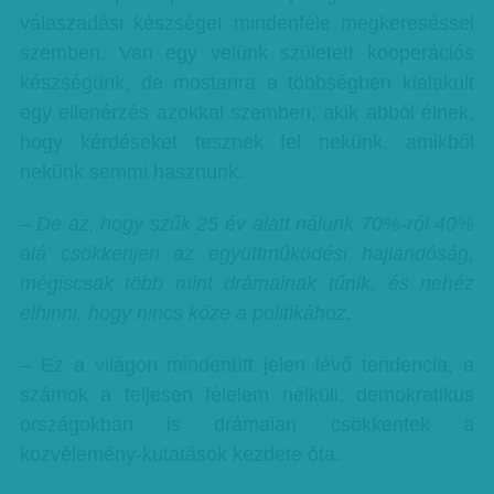
válaszadási készséget mindenféle megkereséssel
szemben. Van egy velünk született kooperációs
készségünk, de mostanra a többségben kialakult
egy ellenérzés azokkal szemben, akik abból élnek,
hogy kérdéseket tesznek fel nekünk, amikből
nekünk semmi hasznunk.
– De az, hogy szűk 25 év alatt nálunk 70%-ról 40%
alá csökkenjen az együttműködési hajlandóság,
mégiscsak több mint drámainak tűnik, és nehéz
elhinni, hogy nincs köze a politikához.
– Ez a világon mindenütt jelen lévő tendencia, a
számok a teljesen félelem nélküli, demokratikus
országokban is drámaian csökkentek a
közvélemény-kutatások kezdete óta.