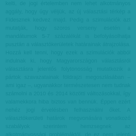
kelti, de jogi értelemben nem lehet alkotmányos
aggály, hogy úgy véljük, az új választási térkép a
Fidesznek kedvez majd. Pedig a szimulációk azt
mutatják, hogy szoros verseny esetén a
mandátumok 5-7 százalékát is befolyásolhatja
pusztán a választókerületek határainak átrajzolása.
Hozzá kell tenni, hogy ezek a szimulációk abból
indulnak ki, hogy Magyarországon választásról
választásra jelentős folytonosság mutatkozik a
pártok szavazatainak földrajzi megoszlásában –
ami igaz –, ugyanakkor természetesen nem tudnak
számolni a 2010 és 2014 közötti változásokkal, így
valamekkora hiba biztos van bennük. Éppen ezért
nehéz jogi érvelésben felhasználni őket. A
választókerületi határok megvonására vonatkozó
szabályok szerintem hemzsegnek az
alkotmányossági problémáktól, de ez nem jelenti