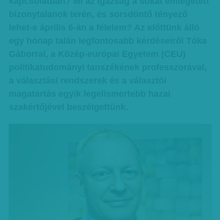
kapcsolatban? Mi az igazság a sokat emlegetett
bizonytalanok terén, és sorsdöntő tényező
lehet-e április 6-án a félelem? Az előttünk álló
egy hónap talán legfontosabb kérdéseiről Tóka
Gáborral, a Közép-európai Egyetem (CEU)
politikatudományi tanszékének professzorával,
a választási rendszerek és a választói
magatartás egyik legelismertebb hazai
szakértőjével beszélgettünk.