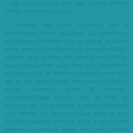
– De Magyarország nem egy teljesen félelem
nélküli, demokratikus ország.
– Hallottam erre példát olyanoktól, akik a
kampányban aláírást gyűjtöttek. Egy ismerősöm,
aki Budapest környékén járta az utcákat, és akinek
nincs okom megkérdőjelezni a szavahihetőségét,
mesélte, hogy akadtak, akik mihelyst meghallották,
hogy a polgármester pártja ellen gyűjt, biztosították
egyetértésükről, de félelemre hivatkozva nem írták
alá az ívet. Mások pedig eleve csak olyanokhoz
mertek odamenni, akiket jól ismernek.
Személyiségfüggő persze, hogy ki mitől és
mennyire fél. Azt gondolom, a politikai hatalomtól
való félelem ma Magyarországon még az arra
leginkább hajlamos emberek között is az enyhébb
félelmek közé tartozik. Éppen ezért nem számítok