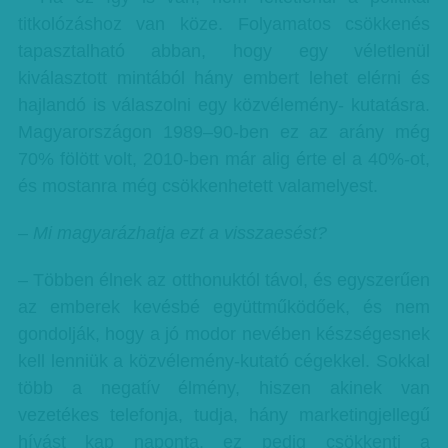
titkolózáshoz van köze. Folyamatos csökkenés
tapasztalható abban, hogy egy véletlenül
kiválasztott mintából hány embert lehet elérni és
hajlandó is válaszolni egy közvélemény- kutatásra.
Magyarországon 1989–90-ben ez az arány még
70% fölött volt, 2010-ben már alig érte el a 40%-ot,
és mostanra még csökkenhetett valamelyest.
– Mi magyarázhatja ezt a visszaesést?
– Többen élnek az otthonuktól távol, és egyszerűen
az emberek kevésbé együttműködőek, és nem
gondolják, hogy a jó modor nevében készségesnek
kell lenniük a közvélemény-kutató cégekkel. Sokkal
több a negatív élmény, hiszen akinek van
vezetékes telefonja, tudja, hány marketingjellegű
hívást kap naponta, ez pedig csökkenti a