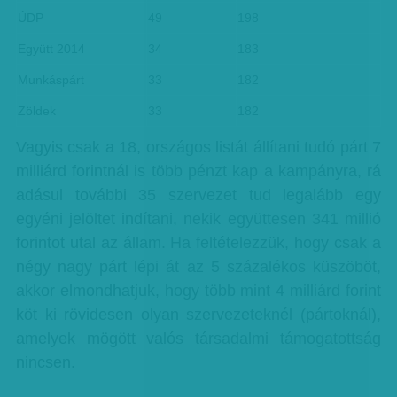
ÚDP
49
198
Együtt 2014
34
183
Munkáspárt
33
182
Zöldek
33
182
Vagyis csak a 18, országos listát állítani tudó párt 7
milliárd forintnál is több pénzt kap a kampányra, rá
adásul további 35 szervezet tud legalább egy
egyéni jelöltet indítani, nekik együttesen 341 millió
forintot utal az állam. Ha feltételezzük, hogy csak a
négy nagy párt lépi át az 5 százalékos küszöböt,
akkor elmondhatjuk, hogy több mint 4 milliárd forint
köt ki rövidesen olyan szervezeteknél (pártoknál),
amelyek mögött valós társadalmi támogatottság
nincsen.