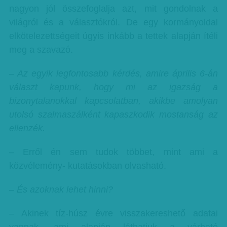
nagyon jól összefoglalja azt, mit gondolnak a
világról és a választókról. De egy kormányoldal
elkötelezettségeit úgyis inkább a tettek alapján ítéli
meg a szavazó.
– Az egyik legfontosabb kérdés, amire április 6-án
választ kapunk, hogy mi az igazság a
bizonytalanokkal kapcsolatban, akikbe amolyan
utolsó szalmaszálként kapaszkodik mostanság az
ellenzék.
– Erről én sem tudok többet, mint ami a
közvélemény- kutatásokban olvasható.
– És azoknak lehet hinni?
– Akinek tíz-húsz évre visszakereshető adatai