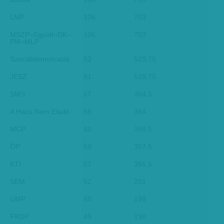
LMP
106
703
MSZP–Együtt–DK–
106
703
PM–MLP
Szociáldemokraták
82
529,75
JESZ
81
528,75
SMS
67
364,5
A Haza Nem Eladó
66
364
MCP
60
358,5
ÖP
59
357,5
KTI
57
355,5
SEM
52
201
ÚMP
50
199
FKGP
49
198