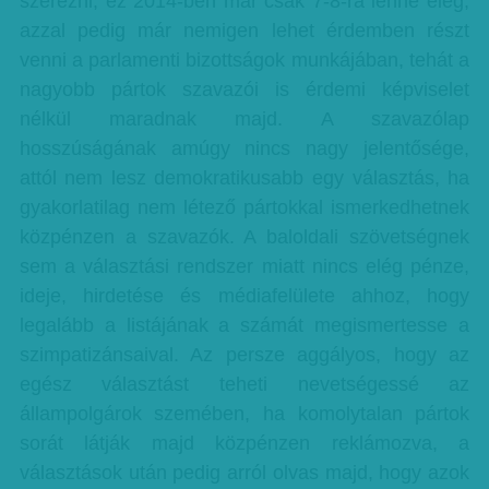
szerezni, ez 2014-ben már csak 7-8-ra lenne elég,
azzal pedig már nemigen lehet érdemben részt
venni a parlamenti bizottságok munkájában, tehát a
nagyobb pártok szavazói is érdemi képviselet
nélkül maradnak majd. A szavazólap
hosszúságának amúgy nincs nagy jelentősége,
attól nem lesz demokratikusabb egy választás, ha
gyakorlatilag nem létező pártokkal ismerkedhetnek
közpénzen a szavazók. A baloldali szövetségnek
sem a választási rendszer miatt nincs elég pénze,
ideje, hirdetése és médiafelülete ahhoz, hogy
legalább a listájának a számát megismertesse a
szimpatizánsaival. Az persze aggályos, hogy az
egész választást teheti nevetségessé az
állampolgárok szemében, ha komolytalan pártok
sorát látják majd közpénzen reklámozva, a
választások után pedig arról olvas majd, hogy azok