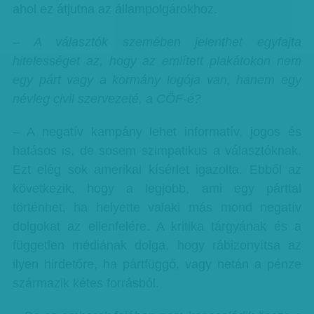
ahol ez átjutna az állampolgárokhoz.
– A választók szemében jelenthet egyfajta
hitelességet az, hogy az említett plakátokon nem
egy párt vagy a kormány logója van, hanem egy
névleg civil szervezeté, a CÖF-é?
– A negatív kampány lehet informatív, jogos és
hatásos is, de sosem szimpatikus a választóknak.
Ezt elég sok amerikai kísérlet igazolta. Ebből az
következik, hogy a legjobb, ami egy párttal
történhet, ha helyette valaki más mond negatív
dolgokat az ellenfelére. A kritika tárgyának és a
független médiának dolga, hogy rábizonyítsa az
ilyen hirdetőre, ha pártfüggő, vagy netán a pénze
származik kétes forrásból.