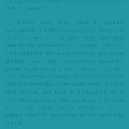
– De az emberek fejében nem kapcsolódik össze a
CÖF és a Fidesz?
– Biztosan nem tartja mindenki független
szervezetnek a CÖF-öt. Ez pedig így könnyen a
visszájára fordulhat. Nagyon nagy tömegben
lehetnek ma Magyarországon olyanok, akik nem
tudják eldönteni, igaz-e a Fideszre az, amit sokan
állítanak, azaz hogy közpénzekkel visszaélve,
párthoz közel álló, arra nem érdemes embereket
vagy szervezeteket támogat, és ezt még választási
célokra is használja. Ebben a helyzetben, ha bármi
olyat tesznek, ami kicsit is alátámasztja ezt a
vélekedést, az nagyon súlyosan vissza is üthet, ha
az ellenzék ezt kihasználja. Persze ez már a
politikai szereplők ügyességén és médiajelenlétén
is múlik.