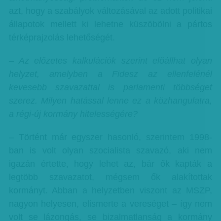
azt, hogy a szabályok változásával az adott politikai
állapotok mellett ki lehetne küszöbölni a pártos
térképrajzolás lehetőségét.
– Az előzetes kalkulációk szerint előállhat olyan
helyzet, amelyben a Fidesz az ellenfelénél
kevesebb szavazattal is parlamenti többséget
szerez. Milyen hatással lenne ez a közhangulatra,
a régi-új kormány hitelességére?
– Történt már egyszer hasonló, szerintem 1998-
ban is volt olyan szocialista szavazó, aki nem
igazán értette, hogy lehet az, bár ők kapták a
legtöbb szavazatot, mégsem ők alakítottak
kormányt. Abban a helyzetben viszont az MSZP,
nagyon helyesen, elismerte a vereséget – így nem
volt se lázongás, se bizalmatlanság a kormány