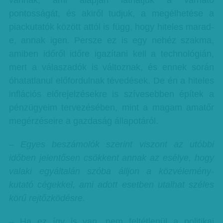
vannak, ami alapján láthatjuk a várható
pontosságát, és akiről tudjuk, a megélhetése a
piackutatók között attól is függ, hogy hiteles marad-
e, annak igen. Persze ez is egy nehéz szakma,
amiben időről időre igazítani kell a technológián,
mert a válaszadók is változnak, és ennek során
óhatatlanul előfordulnak tévedések. De én a hiteles
inflációs előrejelzésekre is szívesebben építek a
pénzügyeim tervezésében, mint a magam amatőr
megérzéseire a gazdaság állapotáról.
– Egyes beszámolók szerint viszont az utóbbi
időben jelentősen csökkent annak az esélye, hogy
valaki egyáltalán szóba álljon a közvélemény-
kutató cégekkel, ami adott esetben utalhat széles
körű rejtőzködésre.
– Ha ez így is van, nem feltétlenül a politikai