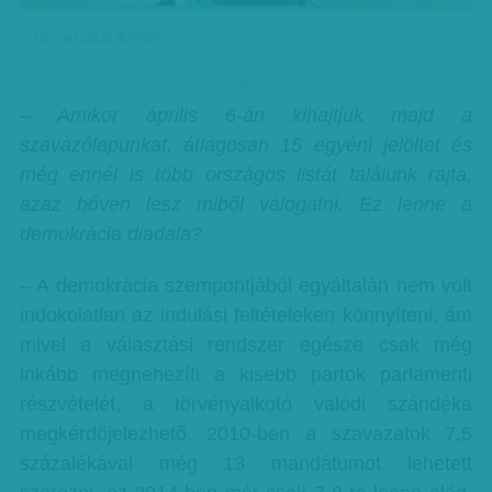
Hernád Géza felvétele
hirdetes
– Amikor április 6-án kihajtjuk majd a
szavazólapunkat, átlagosan 15 egyéni jelöltet és
még ennél is több országos listát találunk rajta,
azaz bőven lesz miből válogatni. Ez lenne a
demokrácia diadala?
– A demokrácia szempontjából egyáltalán nem volt
indokolatlan az indulási feltételeken könnyíteni, ám
mivel a választási rendszer egésze csak még
inkább megnehezíti a kisebb pártok parlamenti
részvételét, a törvényalkotó valódi szándéka
megkérdőjelezhető. 2010-ben a szavazatok 7,5
százalékával még 13 mandátumot lehetett