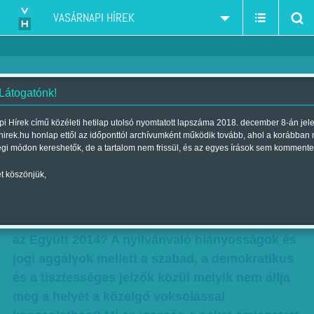
VASÁRNAPI HÍREK
 Látogatónk!
Csapdák közt az urnáig
i Hírek című közéleti hetilap utolsó nyomtatott lapszáma 2018. december 8-án jel
hirek.hu honlap ettől az időponttól archívumként működik tovább, ahol a korábban
Szerző:
Beró Zsolt
| Megjelent a 2014. március 09.-i lapszámban
égi módon kereshetők, de a tartalom nem frissül, és az egyes írások sem kommente
t köszönjük,
Hány százalékot szerez majd a négy hét múlva
esedékes választáson a figyelmetlen ellenzéki
szavazók voksaira is hajtó Összefogás Párt és
az Együtt 2014? A nyilvánvaló hiányosságok és
jogi aggályok mellett a szabad, a demokratikus
és a tisztességes jelzők közül melyik nem állja
meg a helyét a közelgő voksolással