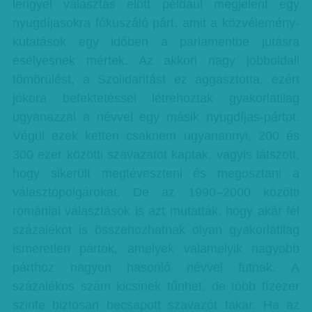
lengyel választás előtt például megjelent egy
nyugdíjasokra fókuszáló párt, amit a közvélemény-
kutatások egy időben a parlamentbe jutásra
esélyesnek mértek. Az akkori nagy jobboldali
tömörülést, a Szolidaritást ez aggasztotta, ezért
jókora befektetéssel létrehoztak gyakorlatilag
ugyanazzal a névvel egy másik nyugdíjas-pártot.
Végül ezek ketten csaknem ugyanannyi, 200 és
300 ezer közötti szavazatot kaptak, vagyis látszott,
hogy sikerült megtéveszteni és megosztani a
választópolgárokat. De az 1990–2000 közötti
romániai választások is azt mutatták, hogy akár fél
százalékot is összehozhatnak olyan gyakorlatilag
ismeretlen pártok, amelyek valamelyik nagyobb
párthoz nagyon hasonló névvel futnak. A
százalékos szám kicsinek tűnhet, de több tízezer
szinte biztosan becsapott szavazót takar. Ha az