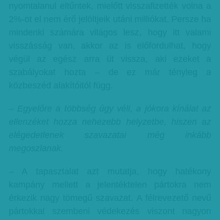
nyomtalanul eltűntek, mielőtt visszafizették volna a
2%-ot el nem érő jelöltjeik utáni milliókat. Persze ha
mindenki számára világos lesz, hogy itt valami
visszásság van, akkor az is előfordulhat, hogy
végül az egész arra üt vissza, aki ezeket a
szabályokat hozta – de ez már tényleg a
közbeszéd alakítóitól függ.
– Egyelőre a többség úgy véli, a jókora kínálat az
ellenzéket hozza nehezebb helyzetbe, hiszen az
elégedetlenek szavazatai még inkább
megoszlanak.
– A tapasztalat azt mutatja, hogy hatékony
kampány mellett a jelentéktelen pártokra nem
érkezik nagy tömegű szavazat. A félrevezető nevű
pártokkal szembeni védekezés viszont nagyon