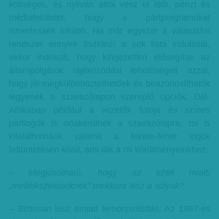
költséges, és nyilván attól vesz el időt, pénzt és
médiafelületet, hogy a pártprogramokat
ismertessék inkább. Ha már egyszer a választási
rendszer ennyire ösztönzi a sok lista indulását,
akkor indokolt, hogy kifejezetten elősegítse az
állampolgárok tájékozódási lehetőségeit azzal,
hogy jól megkülönböztethetőek és beazonosíthatók
legyenek a szavazólapon szereplő opciók. Dél-
Afrikában például a vezetők fotója és színes
pártlogók is odakerülnek a szavazólapra, mi is
kitalálhatnánk valamit a fekete-fehér logók
feltüntetésén kívül, ami illik a mi körülményeinkhez.
– Megjósolható, hogy az ezek miatti
„melléikszeléseknek” mekkora lesz a súlyuk?
– Biztosan lesz emiatt lemorzsolódás. Az 1997-es