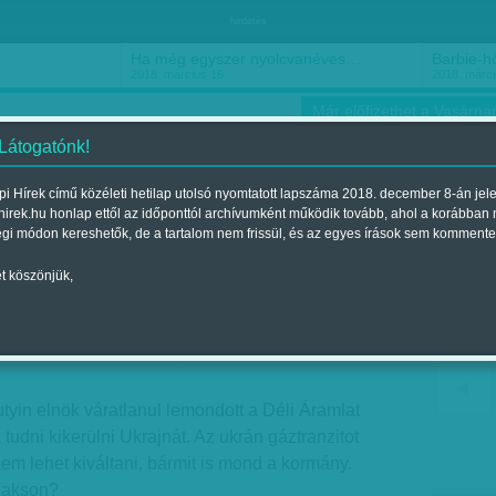
hirdetés
Ha még egyszer nyolcvanéves…
Barbie-h
2018. március 16.
2018. márci
Már előfizethet a Vasárnap
 Látogatónk!
i Hírek című közéleti hetilap utolsó nyomtatott lapszáma 2018. december 8-án jel
hirek.hu honlap ettől az időponttól archívumként működik tovább, ahol a korábban
ókusz
Szerintem
Ízlés
Sport
égi módon kereshetők, de a tartalom nem frissül, és az egyes írások sem kommente
t köszönjük,
mi torzítással
nt a 2014. december 07.-i lapszámban
utyin elnök váratlanul lemondott a Déli Áramlat
tudni kikerülni Ukrajnát. Az ukrán gáztranzitot
nem lehet kiváltani, bármit is mond a kormány.
 Pakson?