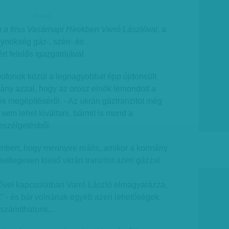
hirdetes
g a friss Vasárnapi Hírekben Varró Lászlóval
, a
ynökség gáz-, szén- és
rt felelős igazgatójával.
ofonok közül a legnagyobbat épp újdonsült
mány azzal, hogy az orosz elnök lemondott a
k megépítéséről. - Az ukrán gáztranzitot még
 sem lehet kiváltani, bármit is mond a
beszélgetésből.
bert, hogy mennyire reális, amikor a kormány
setlegesen kieső ukrán tranzitot azeri gázzal
vel kapcsolatban Varró László elmagyarázza,
" - és bár volnának egyéb azeri lehetőségek,
számíthatunk...