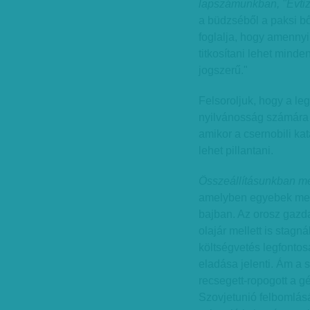
lapszámunkban, "Évtiz
a büdzséből a paksi bő
foglalja, hogy amennyi
titkosítani lehet minde
jogszerű."
Felsoroljuk, hogy a le
nyilvánosság számára 
amikor a csernobili ka
lehet pillantani.
Összeállításunkban me
amelyben egyebek mell
bajban. Az orosz gazd
olajár mellett is stagná
költségvetés legfontosa
eladása jelenti. Ám a
recsegett-ropogott a g
Szovjetunió felbomlásá