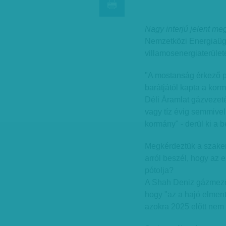
Nagy interjú jelent me
Nemzetközi Energiaüg
villamosenergiaterületé
"A mostanság érkező p
barátjától kapta a kor
Déli Áramlat gázvezeté
vagy tíz évig semmivel
kormány" - derül ki a 
Megkérdeztük a szakem
arról beszél, hogy az e
pótolja?
A Shah Deniz gázmező
hogy "az a hajó elment
azokra 2025 előtt nem 