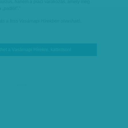
a kurzus, hanem a piaci várakozás, amely még
 „padlót”."
tás a friss Vasárnapi Hírekben olvasható.
thet a Vasárnapi Hírekre, kattintson!
hirdetés