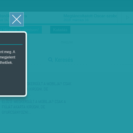
ősnők nőnapra
Megtáncoltatott Oscar-szobor
us 16.
2018. március 16.
i Hírekre, kattintson!
Kutatás
magyar
ent meg. A
start
 megjelent
Keresés
lhetőek.
stop
KÖVETKEZŐ:
MEGKERGÜLT A MOBILJA? CSAK
A FIÚJÁT AKARTA KIRÚGNI, DE
GYURCSÁNYOZNI…
ELŐZŐ:
MEGKERGÜLT A MOBILJA? CSAK A
FIÚJÁT AKARTA KIRÚGNI, DE
GYURCSÁNYOZNI…