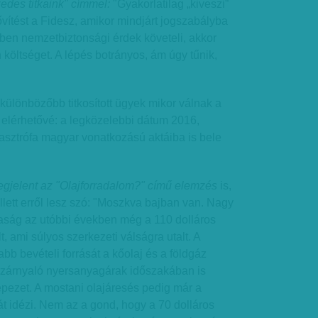
edes titkaink" címmel:
"Gyakorlatilag „kiveszi”
vítést a Fidesz, amikor mindjárt jogszabályba
ben nemzetbiztonsági érdek követeli, akkor
n költséget. A lépés botrányos, ám úgy tűnik,
gkülönbözőbb titkosított ügyek mikor válnak a
elérhetővé: a legközelebbi dátum 2016,
tasztrófa magyar vonatkozású aktáiba is bele
gjelent az "Olajforradalom?" című elemzés
is,
ett erről lesz szó: "Moszkva bajban van. Nagy
aság az utóbbi években még a 110 dolláros
lt, ami súlyos szerkezeti válságra utalt. A
bb bevételi forrását a kőolaj és a földgáz
 szárnyaló nyersanyagárak időszakában is
épezet. A mostani olajáresés pedig már a
t idézi. Nem az a gond, hogy a 70 dolláros