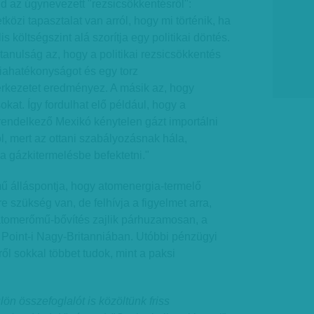
 az úgynevezett "rezsicsökkentésről":
özi tapasztalat van arról, hogy mi történik, ha
s költségszint alá szorítja egy politikai döntés.
tanulság az, hogy a politikai rezsicsökkentés
rgiahatékonyságot és egy torz
erkezetet eredményez. A másik az, hogy
okat. Így fordulhat elő például, hogy a
rendelkező Mexikó kénytelen gázt importálni
, mert az ottani szabályozásnak hála,
a gázkitermelésbe befektetni."
mű álláspontja, hogy atomenergia-termelő
e szükség van, de felhívja a figyelmet arra,
tomerőmű-bővítés zajlik párhuzamosan, a
ey Point-i Nagy-Britanniában. Utóbbi pénzügyi
ől sokkal többet tudok, mint a paksi
ülön összefoglalót is közöltünk friss