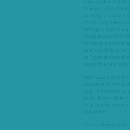
Sarkos véleményt mond
"Nagyon széles nemzetk
az energiaárakat a reáli
Az egyik legfontosabb 
tartósítja a rossz ene
energiafogyasztási sz
hátráltatja a beruházás
hatalmas gázkinccsel 
az Egyesült Államokból
magántőke nem tudott 
Varró László egyértel
kapacitásunk bővítésér
hogy "Európában két a
paksi, illetve a Hinkl
és gazdasági részleteir
projektéről."
A paksi titkolózásról k