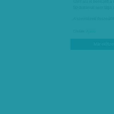
szint alá is benézett 
50 dollárnál sem látja a
A szemlézett összeállí
Címkék:
Ajánló
Már előfize