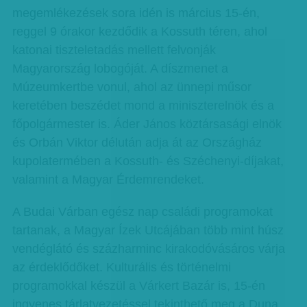
megemlékezések sora idén is március 15-én,
reggel 9 órakor kezdődik a Kossuth téren, ahol
katonai tiszteletadás mellett felvonják
Magyarország lobogóját. A díszmenet a
Múzeumkertbe vonul, ahol az ünnepi műsor
keretében beszédet mond a miniszterelnök és a
főpolgármester is. Áder János köztársasági elnök
és Orbán Viktor délután adja át az Országház
kupolatermében a Kossuth- és Széchenyi-díjakat,
valamint a Magyar Érdemrendeket.
A Budai Várban egész nap családi programokat
tartanak, a Magyar Ízek Utcájában több mint húsz
vendéglátó és százharminc kirakodóvásáros várja
az érdeklődőket. Kulturális és történelmi
programokkal készül a Várkert Bazár is, 15-én
ingyenes tárlatvezetéssel tekinthető meg a Duna