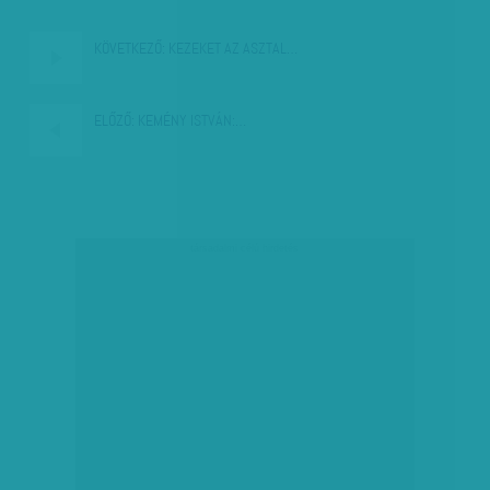
KÖVETKEZŐ:
KEZEKET AZ ASZTAL…
ELŐZŐ:
KEMÉNY ISTVÁN:…
társadalmi célú hirdetés