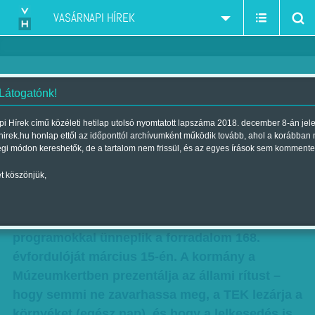
VASÁRNAPI HÍREK
 Látogatónk!
Demonstrálva ünnepel az
i Hírek című közéleti hetilap utolsó nyomtatott lapszáma 2018. december 8-án jel
hirek.hu honlap ettől az időponttól archívumként működik tovább, ahol a korábban
ország
égi módon kereshetők, de a tartalom nem frissül, és az egyes írások sem kommente
Szerző:
Munkatársainktól
| Megjelent a 2016. március 12.-i
t köszönjük,
lapszámban
Országszerte megemlékezésekkel, családi
programokkal ünneplik a forradalom 168.
évfordulóját március 15-én. A kormány a
Múzeumkertben prezentálja az állami rítust –
hogy semmi ne zavarhassa meg, a TEK lezárja a
környéket (egész nap), és hogy a lelkesedés is