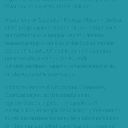
fővárosai és a Koszta József-kiállítás.
A szentendrei Szabadtéri Néprajzi Múzeum 1848-at
idéző programjain a Történelmi Lovas Egyesület
huszártábora és a Magyar Bajusz Társaság
bajuszmustrája is várja az érdeklődőket március
12. és 15. között. A Petőfi Irodalmi Múzeumban
pedig Belvárosi sétát tartanak Petőfi
Sándornyomában, valamint tárlatvezetéseket és
verskoncerteket is szerveznek.
Kétnapos rendezvénysorozattal ünnepelnek
Szombathelyen, az összefogás és az
együttműködés jegyében: megnyílik a VI.
Sajtókiállítás, beiktatják az új diákpolgármestert és
korhű huszártábort építenek fel a Múzeumfaluban.
Minden nagyobb településen lesznek forradalmi