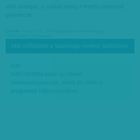
előtt ünnepel, a Jobbik pedig a Petőfi-szobornál
gyülekezik.
Címkék:
március 15.
,
CKP-tanárlázadás-kockásinges-
TANÍTANÉK_2016február-
Már előfizethet a Vasárnapi Hírekre, kattintson!
100
millió forintba kerül az állami
rendezvénysorozat, ebből 30 millió a
programok népszerűsítése