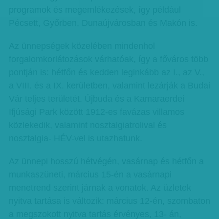
programok és megemlékezések, így például
Pécsett, Győrben, Dunaújvárosban és Makón is.
Az ünnepségek közelében mindenhol
forgalomkorlátozások várhatóak, így a főváros több
pontján is: hétfőn és kedden leginkább az I., az V.,
a VIII. és a IX. kerületben, valamint lezárják a Budai
Vár teljes területét. Újbuda és a Kamaraerdei
Ifjúsági Park között 1912-es favázas villamos
közlekedik, valamint nosztalgiatrolival és
nosztalgia- HÉV-vel is utazhatunk.
Az ünnepi hosszú hétvégén, vasárnap és hétfőn a
munkaszüneti, március 15-én a vasárnapi
menetrend szerint járnak a vonatok. Az üzletek
nyitva tartása is változik: március 12-én, szombaton
a megszokott nyitva tartás érvényes, 13- án,