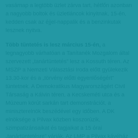
vasárnap a legtöbb üzlet zárva tart, hétfőn azonban
a nagyobb boltok és üzletláncok kinyitnak, 15-én,
kedden csak az éjjel-nappalik és a benzinkutak
lesznek nyitva.
Több tüntetés is lesz március 15-én,
a
legnagyobb várhatóan a Tanítanék Mozgalom által
szervezett „tanártüntetés” lesz a Kossuth téren. Az
MSZP a Nemzeti Választási Iroda előtt gyülekezik
13.30-kor és a „törvény előtti egyenlőségért”
tüntetnek. A Demokratikus Magyarországért Civil
Társaság a Kálvin téren, a Kecskeméti utca és a
Múzeum körút sarkán tart demonstrációt, a
miniszterelnök beszédével egy időben. A DK
elnöksége a Pilvax közben koszorúzik,
szimpatizánsaikat és tagjaikat a 15 órai
„tanártüntetésre” várják. Az LMP a Pilvax kávéház