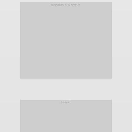
társadalmi célú hirdetés
hirdetés