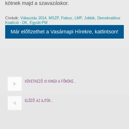
kötnek majd a szavazáskor.
Címkék:
Választás 2014
,
MSZP
,
Fidesz
,
LMP
,
Jobbik
,
Demokratikus
Koalíció - DK
,
Együtt-PM
Már előfizethet a Vasárnapi Hírekre, kattintson!
KÖVETKEZŐ:
KI KINEK A FŐNÖKE…
ELŐZŐ:
AZ AJTÓK…