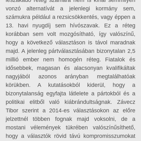
leszakadó réteg számára nem is kínál semmilyen
vonzó alternatívát a jelenlegi kormány sem,
számukra például a rezsicsökkentés, vagy éppen a
13. havi nyugdíj sem hívószavak. Ez a réteg
korábban sem volt mozgósítható, így valószínű,
hogy a következő választáson is távol maradnak
majd. A jelenleg pártválasztásában bizonytalan 2,5
millió ember nem homogén réteg. Fiatalok és
idősebbek, magasan és alacsonyan kvalifikáltak
nagyjából azonos arányban megtalálhatóak
körükben. A kutatásokból kiderül, hogy a
bizonytalanság egyfajta látlelete a pártokból és a
politikai elitből való kiábrándultságnak. Závecz
Tibor szerint a 2014-es választásokon az előre
jelzettnél többen fognak majd voksolni, de a
mostani vélemények tükrében valószínűsíthető,
hogy a választók rövid távú kompromisszumokat