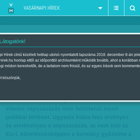
VASÁRNAPI HÍREK
 Látogatónk!
Pórul járhat Orbán, amennyiben
i Hírek című közéleti hetilap utolsó nyomtatott lapszáma 2018. december 8-án jel
hirek.hu honlap ettől az időponttól archívumként működik tovább, ahol a korábban
érvénytelen lesz a referendum
égi módon kereshetők, de a tartalom nem frissül, és az egyes írások sem kommente
Szerző:
VH ajánló
| Megjelent a 2016. február 27.-i lapszámban
t köszönjük,
A siker csak kínos, a bukás vérciki – az Orbán
Viktor által kezdeményezett, menekültkvóta-
ellenes népszavazás nem feltétlenül menő
politikai történet. Ugyanis hiába lesz érvényes
és eredményes a népszavazás, az nem köti az
EU-t, következésképpen a kormány győzelme a