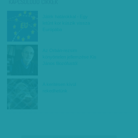
KAPCSOLÓDÓ CIKKEK
Játék határokkal - Egy
letűnt kor kúszik vissza
Európába
Az Orbán-rezsim
könyörtelen jellemzése Kis
János filozófustól
A kerítésen kívül
rekedhetünk
társadalmi célú hirdetés