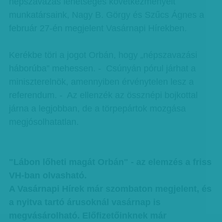
népszavazás lehetséges következményeit
munkatársaink, Nagy B. Görgy és Szűcs Ágnes a
február 27-én megjelent Vasárnapi Hírekben.
Kerékbe töri a jogot Orbán, hogy „népszavazási
háborúba” mehessen. - Csúnyán pórul járhat a
miniszterelnök, amennyiben érvénytelen lesz a
referendum. - Az ellenzék az össznépi bojkottal
járna a legjobban, de a törpepártok mozgása
megjósolhatatlan.
"Lábon lőheti magát Orbán" - az elemzés a friss
VH-ban olvasható.
A Vasárnapi Hírek már szombaton megjelent, és
a nyitva tartó árusoknál vasárnap is
megvásárolható. Előfizetőinknek már