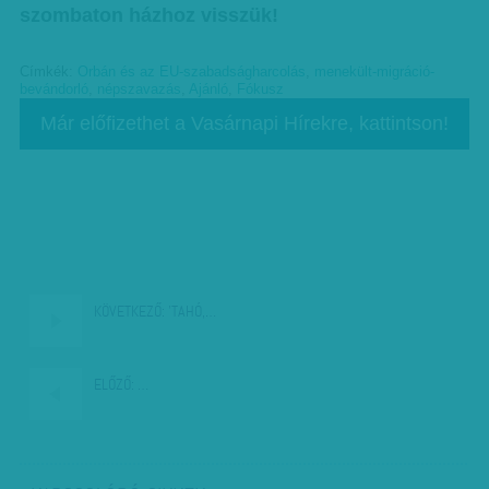
szombaton házhoz visszük!
Címkék:
Orbán és az EU-szabadságharcolás
,
menekült-migráció-
bevándorló
,
népszavazás
,
Ajánló
,
Fókusz
Már előfizethet a Vasárnapi Hírekre, kattintson!
KÖVETKEZŐ:
'TAHÓ,…
ELŐZŐ:
…