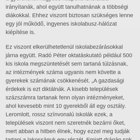
irányítanák, ahol együtt tanulhatnának a többségi
diákokkal. Ehhez viszont biztosan szükséges lenne
egy jól működő, ingyenes iskolabusz-hálózat
kiépítése is.
Ez viszont elkerülhetetlenül iskolabezárásokkal
járna együtt. Radó Péter oktatáskutató például 500
kis iskola megszüntetését sem tartaná túlzásnak,
az intézmények száma ugyanis nem követte a
gyerekek számának csökkenését. „A gazdasági
érdekek is ezt diktálnák. A kisebb települések
százszámra tartanak fenn olyan intézményeket,
ahol kevesebb mint 10 gyerekből áll egy osztály.
Leromlott, rossz színvonalú iskolák ezek, a
települések viszont nem szeretnék bezárni őket,
mert abban a hitben élnek, hogy ezzel meg tudják
tartani a lakosságuk egy részét. Emiatt drágán sok