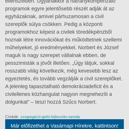
ellenszélben. Ugyanakkor a hátránykompenzáló
programok egyre jelentősebb részét adják át az
egyházaknak, amivel párhuzamosan a civil
szereplők súlya csökken. Pedig a központi
programokhoz képest a civilek töredékpénzből
hoznak létre innovációkat és működtetnek szellemi
műhelyeket, jó eredményekkel. Norbert és József
maguk is nagy szerepet vállalnak ebben, de
pesszimisták a jövőt illetően. „Úgy látjuk, sokkal
rosszabb világ következik, még kevesebb lesz az
egyeztetés, és tovább vegzálják a civil szereplőket.
A jelenleg tapasztalható demokráciadeficit és a
civilellenes közhangulat nagyon megnehezíti a
dolgunkat” – teszi hozzá Szűcs Norbert.
Címkék:
szegregáció-gettó-fejlesztés-tanoda
Már előfizethet a Vasárnapi Hírekre, kattintson!