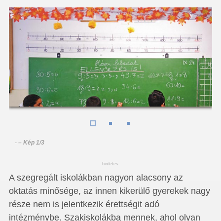
-
– Kép 1/3
hirdetes
A szegregált iskolákban nagyon alacsony az
oktatás minősége, az innen kikerülő gyerekek nagy
része nem is jelentkezik érettségit adó
intézménybe. Szakiskolákba mennek, ahol olyan