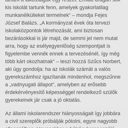
kis iskolát tartunk fenn, amelyek gyakorlatilag
munkanélkülieket termelnek” – mondja Fejes
József Balázs. „A kormányzat évek óta tervezi
iskolaközpontok létrehozását, ami biztosan
bezárásokkal is jár majd, de semmi jel nem mutat
arra, hogy az esélyegyenlőség szempontjait is
figyelembe vennék ennek a tervezésénél, így még
több kárt okozhatnak” – teszi hozzá Szűcs Norbert,
aki úgy gondolja: ha az iskolák számát a valós
gyerekszámhoz igazítanák mindenhol, megszűnne
a „vadnyugati állapot”, amelyben az erősebb
érdekérvényesítő képességgel rendelkező szülők
gyerekeinek jár csak a jó oktatás.
Az állami iskolarendszer hiányosságait így jobbára
a civil szereplők próbálják pótolni, egyre nagyobb