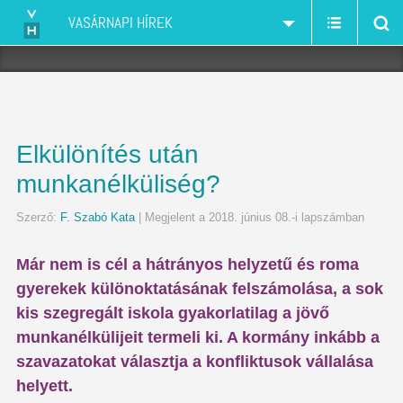
VASÁRNAPI HÍREK
Elkülönítés után
munkanélküliség?
Szerző:
F. Szabó Kata
| Megjelent a 2018. június 08.-i lapszámban
Már nem is cél a hátrányos helyzetű és roma
gyerekek különoktatásának felszámolása, a sok
kis szegregált iskola gyakorlatilag a jövő
munkanélkülijeit termeli ki. A kormány inkább a
szavazatokat választja a konfliktusok vállalása
helyett.