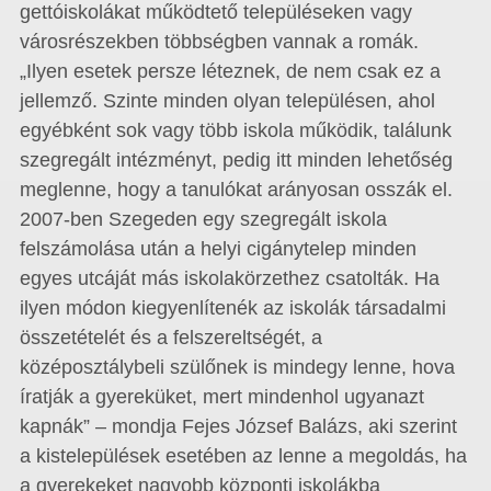
gettóiskolákat működtető településeken vagy
városrészekben többségben vannak a romák.
„Ilyen esetek persze léteznek, de nem csak ez a
jellemző. Szinte minden olyan településen, ahol
egyébként sok vagy több iskola működik, találunk
szegregált intézményt, pedig itt minden lehetőség
meglenne, hogy a tanulókat arányosan osszák el.
2007-ben Szegeden egy szegregált iskola
felszámolása után a helyi cigánytelep minden
egyes utcáját más iskolakörzethez csatolták. Ha
ilyen módon kiegyenlítenék az iskolák társadalmi
összetételét és a felszereltségét, a
középosztálybeli szülőnek is mindegy lenne, hova
íratják a gyereküket, mert mindenhol ugyanazt
kapnák” – mondja Fejes József Balázs, aki szerint
a kistelepülések esetében az lenne a megoldás, ha
a gyerekeket nagyobb központi iskolákba