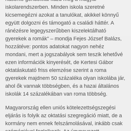
iskolarendszerben. Minden iskola szeretné
kicsemegézni azokat a tanulókat, akikkel könnyű
együtt dolgozni és támogató a családi háttér. A
ránézésre legegyszerűbben kiszelektálható
gyerekek a romák” – mondja Fejes József Balázs,
hozzátéve: pontos adatokat nagyon nehéz
mondani, mert a jogszabályok sem teszik lehetővé
ezen információk kinyerését, de Kertesi Gábor
oktatáskutató friss elemzése szerint a roma
gyerekek majdnem 50 százaléka olyan iskolába jár,
ahol ők vannak többségben, és a hazai általános
iskolák 14 százalékában van roma többség.
Magyarország ellen uniós kötelezettségszegési
eljárás is folyik az oktatási szegregáció miatt, de a
kormány nem ennek felszámolásával, inkább csak