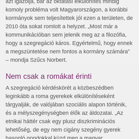
azt igazolja, bár az oktatási elkülönítés mindig
komoly probléma volt Magyarországon, a korábbi
kormányok sem teljesítettek jól ezen a területen, de
2010 óta sokat romlott a helyzet. „Most már a
kommunikációban sem jelenik meg az a filozófia,
hogy a szegregáció káros. Egyértelmű, hogy ennek
a megszüntetése nem fontos a kormány számára”
– mondja Szűcs Norbert.
Nem csak a romákat érinti
A szegregáció kérdéskörét a közbeszédben
leginkább a roma gyerekek elkülönítéseként
tárgyalják, de valójában szociális alapon történik,
és a mélyszegénységben élők az áldozatai. „Az
etnikai háttér csak egy plusz diszkriminációs
lehetőség, de egy nem cigány szegény gyerek
hasonló gondokkal küzd meg a magyar