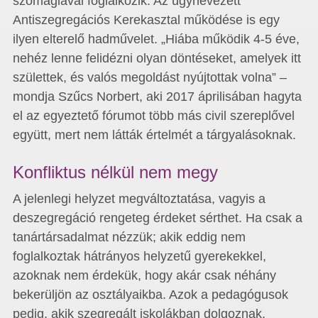
szómágiával foglalkozik. Az úgynevezett
Antiszegregációs Kerekasztal működése is egy
ilyen elterelő hadművelet. „Hiába működik 4-5 éve,
nehéz lenne felidézni olyan döntéseket, amelyek itt
születtek, és valós megoldást nyújtottak volna” –
mondja Szűcs Norbert, aki 2017 áprilisában hagyta
el az egyeztető fórumot több más civil szereplővel
együtt, mert nem látták értelmét a tárgyalásoknak.
Konfliktus nélkül nem megy
A jelenlegi helyzet megváltoztatása, vagyis a
deszegregáció rengeteg érdeket sérthet. Ha csak a
tanártársadalmat nézzük; akik eddig nem
foglalkoztak hátrányos helyzetű gyerekekkel,
azoknak nem érdekük, hogy akár csak néhány
bekerüljön az osztályaikba. Azok a pedagógusok
pedig, akik szegregált iskolákban dolgoznak,