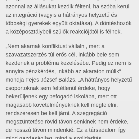
azonnal az állásukat kezdik félteni, ha szóba kerül
az integráció (vagyis a hátrányos helyzetű és
többségi gyerekek együtt oktatása). A döntéshozók
a középosztálybeli szülők reakciójától is félnek.
„Nem akarnak konfliktust vállalni, mert a
szavazatszerzés túl erős cél, inkább bele sem
kezdenek a probléma kezelésébe. Pedig ez nem is
annyira pénzkérdés, inkább az akaraton múlik” –
mondja Fejes József Balázs. „A hátrányos helyzetű
csoportoknak sem feltétlenül érdeke, hogy
bekerüljenek egy befogadó iskolába, mert ott
magasabb követelményeknek kell megfelelni,
rendszeresen be kell járni. A szegregáció
megszüntetése rövid távon senkinek nem érdeke,
de hosszú távon mindenkié. Ez a társadalom így
mind gazdaságilag, mind a szolidaritás