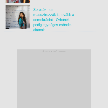
Sorosék nem
masszírozzák itt tovább a
demokráciát - Orbánék
pedig egységes csöndet
akanak
társadalmi célú hirdetés