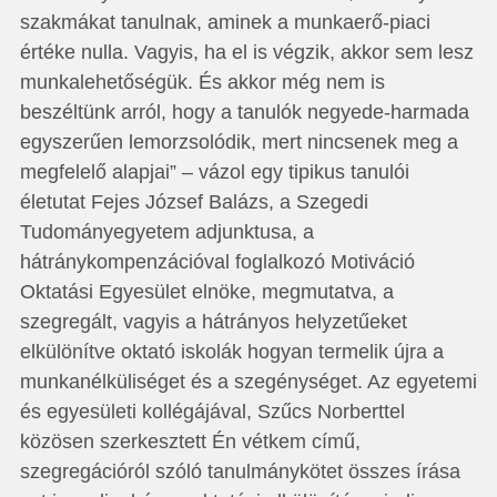
szakmákat tanulnak, aminek a munkaerő-piaci
értéke nulla. Vagyis, ha el is végzik, akkor sem lesz
munkalehetőségük. És akkor még nem is
beszéltünk arról, hogy a tanulók negyede-harmada
egyszerűen lemorzsolódik, mert nincsenek meg a
megfelelő alapjai” – vázol egy tipikus tanulói
életutat Fejes József Balázs, a Szegedi
Tudományegyetem adjunktusa, a
hátránykompenzációval foglalkozó Motiváció
Oktatási Egyesület elnöke, megmutatva, a
szegregált, vagyis a hátrányos helyzetűeket
elkülönítve oktató iskolák hogyan termelik újra a
munkanélküliséget és a szegénységet. Az egyetemi
és egyesületi kollégájával, Szűcs Norberttel
közösen szerkesztett Én vétkem című,
szegregációról szóló tanulmánykötet összes írása