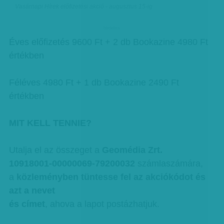
Vasárnapi Hírek előfizetési akció - augusztus 15-ig
hirdetes
Éves előfizetés 9600 Ft + 2 db Bookazine 4980 Ft
értékben
Féléves 4980 Ft + 1 db Bookazine 2490 Ft
értékben
MIT KELL TENNIE?
Utalja el az összeget a
Geomédia Zrt.
10918001-00000069-79200032
számlaszámára,
a
közleményben tüntesse fel az akciókódot és
azt a nevet
és címet
, ahova a lapot postázhatjuk.