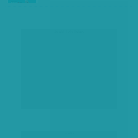
társadalmi célú hirdetés
hirdetés