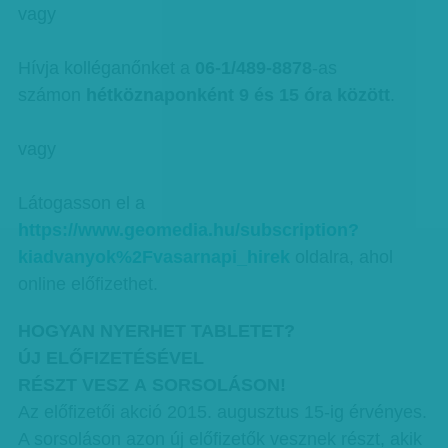
vagy
Hívja kolléganőnket a
06-1/489-8878
-as
számon
hétköznaponként 9 és 15 óra között
.
vagy
Látogasson el a
https://www.geomedia.hu/subscription?
kiadvanyok%2Fvasarnapi_hirek
oldalra, ahol
online előfizethet.
HOGYAN NYERHET TABLETET?
ÚJ ELŐFIZETÉSÉVEL
RÉSZT VESZ A SORSOLÁSON!
Az előfizetői akció 2015. augusztus 15-ig érvényes.
A sorsoláson azon új előfizetők vesznek részt, akik