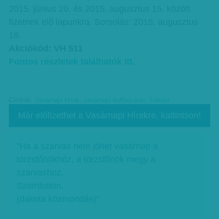
2015. június 20. és 2015. augusztus 15. között
fizetnek elő lapunkra. Sorsolás: 2015. augusztus
18.
Akciókód: VH 511
Fontos részletek találhatók itt.
Címkék:
Vasárnapi Hírek
,
vasárnapi boltbezárás
,
Fókusz
Már előfizethet a Vasárnapi Hírekre, kattintson!
"Ha a szarvas nem jöhet vasárnap a
törzsfőnökhöz, a törzsfőnök megy a
szarvashoz.
Szombaton.
(dakota közmondás)"