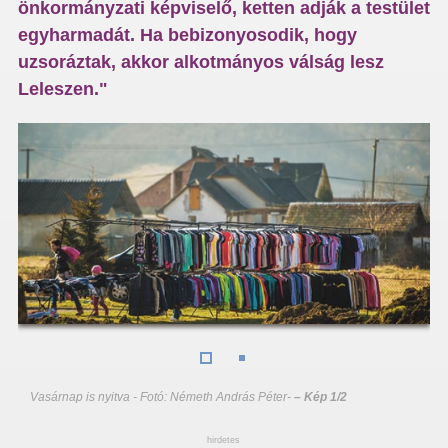
önkormányzati képviselő, ketten adják a testület
egyharmadát. Ha bebizonyosodik, hogy
uzsoráztak, akkor alkotmányos válság lesz
Leleszen."
Vasárnap is nyitva - Fotó: Németh András Péter
-
– Kép 1/2
hirdetes