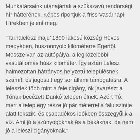
Munkatársaink utánajártak a szűkszavú rendőrségi
hír hátterének. Képes riportjuk a friss Vasárnapi
Hírekben jelent meg.
"Tarnalelesz majd’ 1800 lakosú község Heves
megyében, huszonnyolc kilométerre Egertől.
Messze van az autópálya, a legközelebbi
vasútállomás húsz kilométer. Így aztán Lelesz
halmozottan hátrányos helyzetű településnek
számít, és jogosult egy sor állami támogatásra. A
lelesziek több mint a fele cigány, ők javarészt a
Tónak becézett Dankó telepen élnek. Azért Tó,
mert a telep egy része jó pár méterrel a falu szintje
alatt fekszik, és csapadékos időkben összegyűlik a
víz. Ami jó a szúnyogoknak és a békáknak, de nem
jó a leleszi cigányoknak."