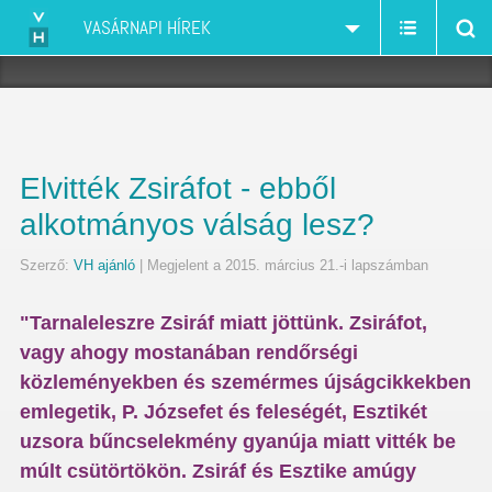
VASÁRNAPI HÍREK
Elvitték Zsiráfot - ebből
alkotmányos válság lesz?
Szerző:
VH ajánló
| Megjelent a 2015. március 21.-i lapszámban
"Tarnaleleszre Zsiráf miatt jöttünk. Zsiráfot,
vagy ahogy mostanában rendőrségi
közleményekben és szemérmes újságcikkekben
emlegetik, P. Józsefet és feleségét, Esztikét
uzsora bűncselekmény gyanúja miatt vitték be
múlt csütörtökön. Zsiráf és Esztike amúgy