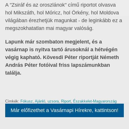
A "Zsiráf és az oroszlánok" című riportot olvasva
hol Mikszáth, hol Móricz, hol Örkény, hol Moldova
világában érezhetjük magunkat - de leginkább ez a
megszokhatatlan mai magyar valóság.
Lapunk már szombaton megjelent, és a
vasárnap is nyitva tartó árusoknál a hétvégén
végig kapható. Kövesdi Péter riportját Németh
András Péter fotóival friss lapszámunkban
találja.
Címkék:
Fókusz
,
Ajánló
,
uzsora
,
Riport
,
Északkelet-Magyarország
Már előfizethet a Vasárnapi Hírekre, kattintson!