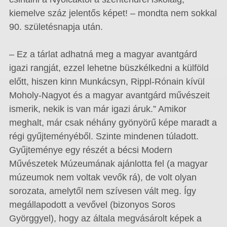
kiemelve száz jelentős képet! – mondta nem sokkal
90. születésnapja után.
– Ez a tárlat adhatná meg a magyar avantgárd
igazi rangját, ezzel lehetne büszkélkedni a külföld
előtt, hiszen kinn Munkácsyn, Rippl-Rónain kívül
Moholy-Nagyot és a magyar avantgárd művészeit
ismerik, nekik is van már igazi áruk.” Amikor
meghalt, már csak néhány gyönyörű képe maradt a
régi gyűjteményéből. Szinte mindenen túladott.
Gyűjteménye egy részét a bécsi Modern
Művészetek Múzeumának ajánlotta fel (a magyar
múzeumok nem voltak vevők rá), de volt olyan
sorozata, amelytől nem szívesen vált meg. Így
megállapodott a vevővel (bizonyos Soros
Györggyel), hogy az általa megvásárolt képek a