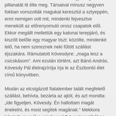
pillanatát itt élte meg. Társaival mínusz negyven
fokban vonszolták magukat keresztül a sztyeppén,
enni nemigen volt mit, mindenki fejvesztve
menekült az előrenyomuló orosz csapatok elől.
Ekkor megállt mellettük egy katonai terepjáró, és
kiszólt belőle egy magyar tiszt: közölte, mindenkit
lelő, ha nem szereznek neki fűtött szállást
éjszakára. Rámutatott Kövesdyre: „maga lesz a
csicskásom”. Ami ezután történt, azt Bánó András,
Kövesdy Pál életrajzírója írja le az Észbontó élet
című könyvében.
Miután az elcsigázott fiatalember talált megfelelő
szállást, behívta, bezárta az ajtót, és azt mondta:
„Ide figyeljen, Kövesdy. Én hallottam magát
énekelni, és most segítek magának.” Mekkora