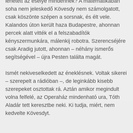
lehetett az esélye mindennek? A matematikában
soha nem jeleskedő Kövesdy nem számolgatott,
csak köszönte szépen a sorsnak, és élt vele.
Kalandos úton került haza Budapestre, ahonnan
percek alatt vitték el a felszabadítók
kényszermunkára, málenkij robotra. Szerencséjére
csak Aradig jutott, ahonnan – néhány ismerős
segítségével – újra Pesten találta magát.
Ismét nekiveselkedett az éneklésnek. Voltak sikerei
– szerepelt a rádióban –, de leginkább kisebb
szerepeket osztottak rá. Aztán amikor megindult
volna felfelé, az Operaház mindenható ura, Tóth
Aladár tett keresztbe neki. Ki tudja, miért, nem
kedvelte Kövesdyt.