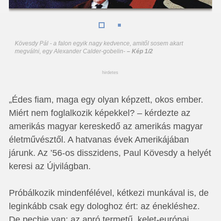
Kövesdy Pál - a falon egyik nagy kedvence, amitől sosem akart
megválni, egy Alexander Calder-gobelin
-
– Kép 1/2
hirdetes
„Édes fiam, maga egy olyan képzett, okos ember.
Miért nem foglalkozik képekkel? – kérdezte az
amerikás magyar kereskedő az amerikás magyar
életművésztől. A hatvanas évek Amerikájában
járunk. Az ’56-os disszidens, Paul Kövesdy a helyét
keresi az Újvilágban.
Próbálkozik mindenfélével, kétkezi munkával is, de
leginkább csak egy dologhoz ért: az énekléshez.
De pechje van: az apró termetű, kelet-európai