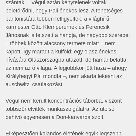
szánták… Végül aztán kénytelenek voltak
beletörődni, hogy Pali énekes lesz. A tehetséges
baritonistára többen felfigyeltek: a világhírű
karmester Otto Klemperernek és Ferencsik
Jánosnak is tetszett a hangja, de nagyobb szerepet
– többek között alacsony termete miatt – nem
kapott. Így maradt a külföld: egy olasz énekes
hívására Olaszországba utazott, de hamar belátta,
az nem az ő világa. A legjobbkor jött haza – ahogy
Királyhegyi Pál mondta –, nem akarta lekésni az
auschwitzi csatlakozást.
Végül nem került koncentrációs táborba, viszont
többször elvitték munkaszolgálatra. Az utolsó
behívó egyenesen a Don-kanyarba szólt.
Elképesztően kalandos életének egyik legszebb