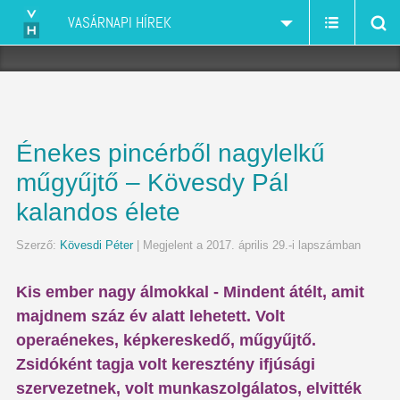
VASÁRNAPI HÍREK
Énekes pincérből nagylelkű
műgyűjtő – Kövesdy Pál
kalandos élete
Szerző:
Kövesdi Péter
| Megjelent a 2017. április 29.-i lapszámban
Kis ember nagy álmokkal - Mindent átélt, amit
majdnem száz év alatt lehetett. Volt
operaénekes, képkereskedő, műgyűjtő.
Zsidóként tagja volt keresztény ifjúsági
szervezetnek, volt munkaszolgálatos, elvitték