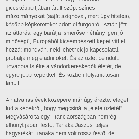
giccsképboltjában árult szép, színes
mázolmányokat (saját szignóval, mert úgy hiteles),
később képkereteket adott el furgonról. Aztán jött
az áttörés: egy barátja ismerőse néhány igen jó
minőségű, Európából kicsempészett képet vitt el
hozzá: mondván, neki lehetnek jó kapcsolatai,
próbálja meg eladni őket. És az üzlet beindult.
Továbbra is élte a vándorkereskedők életét, de
egyre jobb képekkel. És közben folyamatosan
tanult.
A hatvanas évek közepére már úgy érezte, eleget
tud a képekről, hogy megcsinálja „élete üzletét”.
Megvásárolta egy Franciaországban nemrég
elhunyt japán festő, Tanaka Jaszusi teljes
hagyatékát. Tanaka nem volt rossz festő, de