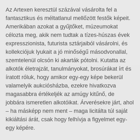
Az Artexen keresztül százával vásárolta fel a
fantasztikus és méltatlanul mellőzött festők képeit.
Amerikában azokat a gyűjtőket, múzeumokat
célozta meg, akik nem tudtak a tízes-húszas évek
expresszionista, futurista sztárjaiból vásárolni, és
kollekciójuk lyukait a jó minőségű másodvonallal,
szemtelenül olcsón ki akarták pótolni. Kutatta az
alkotók életrajzát, tanulmányokat, brosúrákat írt és
íratott róluk, hogy amikor egy-egy képe bekerül
valamelyik aukciósházba, ezekre hivatkozva
magasabbra értékeljék az amúgy kitűnő, de
jobbára ismeretlen alkotóikat. Árverésekre járt, ahol
– ha másképp nem ment – maga licitálta túl saját
kikiáltási árát, csak hogy felhívja a figyelmet egy-
egy képére.