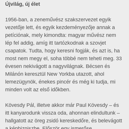
Újvilág, új élet
1956-ban, a zeneművész szakszervezet egyik
vezetője lett, és egyik kezdeményezője annak a
petíciónak, mely kimondta: magyar művész nem
lép fel addig, amíg itt tartózkodnak a szovjet
csapatok. Tudta, hogy keresni fogják, és azt is, ha
most nem megy el, soha többé nem teheti meg. 33
évesen nekivágott a nagyvilágnak. Bécsen és
Milánón keresztül New Yorkba utazott, ahol
lemezügynök, énekes pincér és még ki tudja, mi
minden volt az első időkben.
Kövesdy Pál, illetve akkor már Paul Kövesdy – és
itt kanyarodunk vissza oda, ahonnan elindultunk –
hallgatott az öreg zsidó kereskedőre, és belevágott
a képbizniszbe. Először egy ismerőse