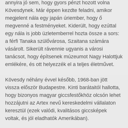
annyira jó sem, hogy gyors pénzt hozott volna
Kövesdynek. Már éppen kezdte feladni, amikor
megjelent nála egy japán úriember, hogy ő
megvenné a festményeket. Kiderült, hogy ezúttal
egy nála is jobb üzletemberrel hozta össze a sors:
a férfi Tanaka szülővárosa, Szaitana számára
vásárolt. Sikerült rávennie ugyanis a városi
tanácsot, hogy építsenek múzeumot Nagy Halottjuk
emlékére, és ott helyezzék el a teljes életművet.
Kövesdy néhány évvel később, 1968-ban jött
vissza először Budapestre. Kinti barátaitól hallotta,
hogy bizonyos magyar giccsfestőkhöz olcsón lehet
hozzájutni az Artex nevű kereskedelmi vállalaton
keresztül (ezek valódi, kvalitásos giccsképek
voltak, és jól eladhatók Amerikában).