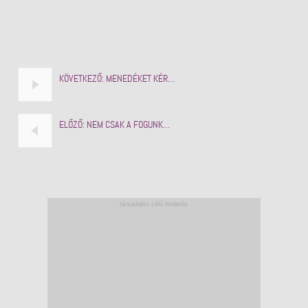
KÖVETKEZŐ:
MENEDÉKET KÉR…
ELŐZŐ:
NEM CSAK A FOGUNK…
társadalmi célú hirdetés