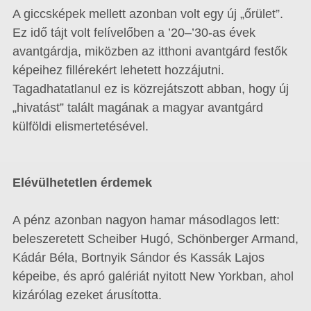
A giccsképek mellett azonban volt egy új „őrület”.
Ez idő tájt volt felívelőben a ’20–’30-as évek
avantgárdja, miközben az itthoni avantgárd festők
képeihez fillérekért lehetett hozzájutni.
Tagadhatatlanul ez is közrejátszott abban, hogy új
„hivatást” talált magának a magyar avantgárd
külföldi elismertetésével.
Elévülhetetlen érdemek
A pénz azonban nagyon hamar másodlagos lett:
beleszeretett Scheiber Hugó, Schönberger Armand,
Kádár Béla, Bortnyik Sándor és Kassák Lajos
képeibe, és apró galériát nyitott New Yorkban, ahol
kizárólag ezeket árusította.