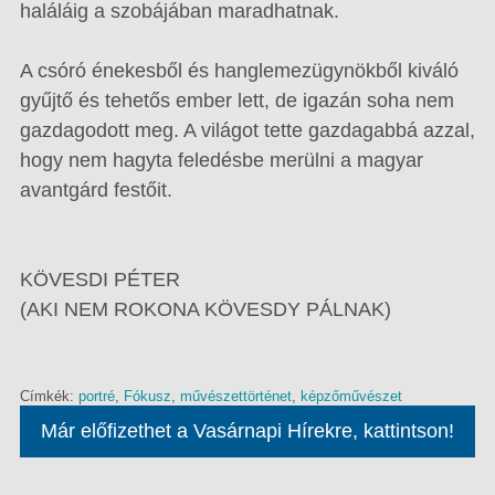
haláláig a szobájában maradhatnak.
A csóró énekesből és hanglemezügynökből kiváló
gyűjtő és tehetős ember lett, de igazán soha nem
gazdagodott meg. A világot tette gazdagabbá azzal,
hogy nem hagyta feledésbe merülni a magyar
avantgárd festőit.
KÖVESDI PÉTER
(AKI NEM ROKONA KÖVESDY PÁLNAK)
Címkék:
portré
,
Fókusz
,
művészettörténet
,
képzőművészet
Már előfizethet a Vasárnapi Hírekre, kattintson!