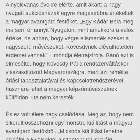
A nyolcvanas évekre elérte, amit akart: a nagy
nyugati aukciósházak egyre magasabbra értékelték
a magyar avantgárd festőket. „Egy Kádár Béla még
ma sem ér annyit Nyugaton, mint amekkora a valós
értéke, de abban, hogy végre elismerték ezeket a
nagyszerű művészeket, Kövesdynek elévülhetetlen
érdemei vannak” – mondja életrajzírója. Bánó azt is
elmesélte, hogy Kövesdy Pál a rendszerváltáskor
visszaköltözött Magyarországra, mert azt remélte,
óriási tapasztalatával és kapcsolatrendszerével
hasznára lehet a magyar képzőművészetnek
külföldön. De nem keresték.
És ez volt élete nagy csalódása. Meg az, hogy nem
sikerült összehozni egy monstre kiállítást a magyar
avantgárd festőkből. „Micsoda kiállítást lehetne
csinálni a Nyolcaktól a szentendrei iskoláig,