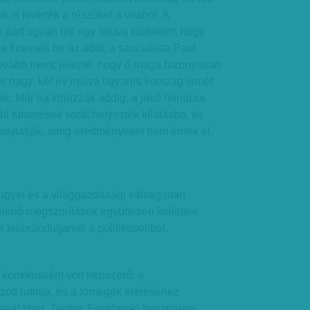
k is kivették a részüket a vitából. A
párt ugyan tett egy tétova kísérletet, hogy
 ne fizessék be az adót, a szocialista Paul
ovább ment: jelezte, hogy ő maga bizonyosan
étje nagy, két év múlva ugyanis Írország ismét
ak. Már ha kihúzzák addig, a jövő hónapra
bi tüntetések sorát helyezték kilátásba, és
 folytatják, amíg eredményeket nem érnek el.
ügyei és a világgazdasági válság után
enő megszorítások együttesen kellettek
 kiábránduljanak a politikusokból.
 komikusként volt népszerű: a
zott rutinja, és a tömegek eléréséhez
ját blog, Twitter, Facebook) használata