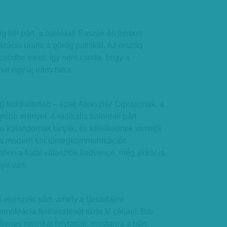
g két párt, a baloldali Paszok és jobbos
rácia uralta a görög politikát. Az ország
csődbe ment, így nem csoda, hogy a
ve egy új irányzatra.
ig) feddhetetlen – ezek Alekszisz Ciprasznak, a
főbb erényei. A radikális baloldali párt
ai kalandornak tartják, és kételkednek vezetői
 a modern kor tömegkommunikációs
en a fiatal választók kedvence, még akkor is,
nye van.
 ellenzéki párt, amely a társadalmi
mokrácia felélesztését tűzte ki céljául. Bár
enes retorikát folytattak, mostanra a párt