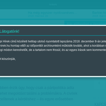
hirdetés
Ha még egyszer nyolcvanéves…
Barbie-h
2018. március 16.
2018. márci
Már előfizethet a Vasárnap
 Látogatónk!
i Hírek című közéleti hetilap utolsó nyomtatott lapszáma 2018. december 8-án jel
hirek.hu honlap ettől az időponttól archívumként működik tovább, ahol a korábban
ókusz
Szerintem
Ízlés
Sport
égi módon kereshetők, de a tartalom nem frissül, és az egyes írások sem kommente
t köszönjük,
e erősödik a jelenlétük
Megjelent a 2014. november 23.-i lapszámban
bben érzik úgy, hogy csak a pártpolitika adta
lehet megoldást találni a problémákra. A civilek
zelítenek a kérdéshez – és egyre erősebben
KAPCS