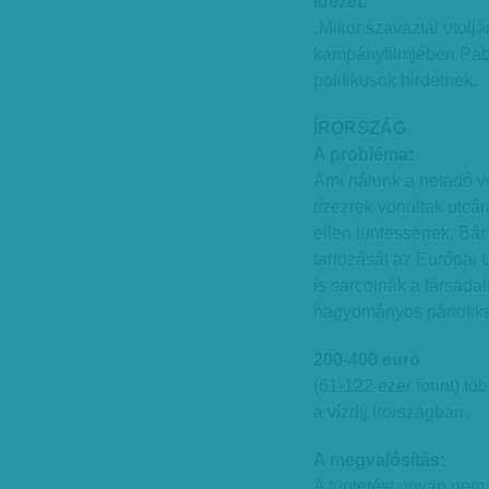
Idézet:
„Mikor szavaztál utoljár
kampányfilmjében Pablo
politikusok hirdetnek.
ÍRORSZÁG
A probléma:
Ami nálunk a netadó vol
tízezrek vonultak utcá
ellen tüntessenek. Bár 
tartozását az Európai 
is sarcolnák a társada
hagyományos pártokk
200-400 euró
(61-122 ezer forint) tö
a vízdíj Írországban.
A megvalósítás:
A tüntetést ugyan nem 