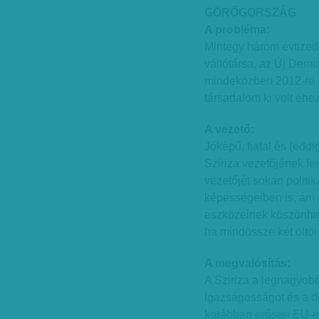
GÖRÖGORSZÁG
A probléma:
Mintegy három évtizedi
váltótársa, az Új Demok
mindeközben 2012-re 
társadalom ki volt éhez
A vezető:
Jóképű, fiatal és (edd
Sziriza vezetőjének leg
vezetőjét sokan politik
képességeiben is, ám
eszközeinek köszönhető
ha mindössze két öltö
A megvalósítás:
A Sziriza a legnagyobb
igazságosságot és a de
korábban erősen EU-ell