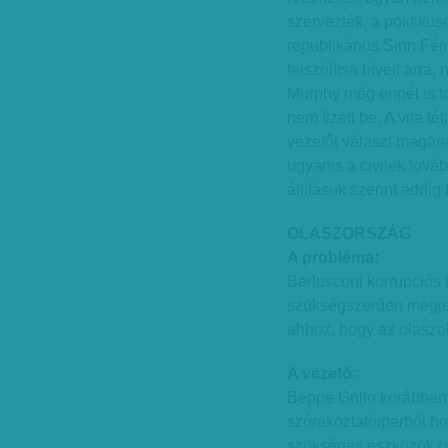
szervezték, a politikuso
republikánus Sinn Féin 
felszólítsa híveit arra,
Murphy még ennél is t
nem fizeti be. A vita t
vezetőt választ magán
ugyanis a civilek továb
állításuk szerint addig
OLASZORSZÁG
A probléma:
Berlusconi korrupciós 
szükségszerűen megjel
ahhoz, hogy az olaszok
A vezető:
Beppe Grillo korábban
szórakoztatóiparból ho
szükséges eszközök (sa