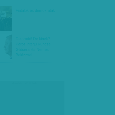
Fiatalok és demokraták
Takarodó! De kinek? -
Páros interjú Kuncze
Gáborral és Nemes
Balázzsal
társadalmi célú hirdetés