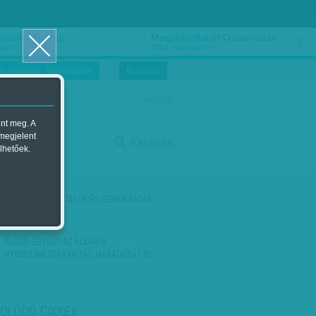
ősnők nőnapra
Megtáncoltatott Oscar-szobor
us 16.
2018. március 16.
i Hírekre, kattintson!
Kutatás
magyar
ent meg. A
start
 megjelent
Keresés
lhetőek.
stop
KÖVETKEZŐ:
FIATALOK ÉS DEMOKRATÁK
ELŐZŐ:
ELVISZI AZ ÁLLAM A
NYUGDÍJMEGTAKARÍTÁS MARADÉKÁT IS
OLÓDÓ CIKKEK