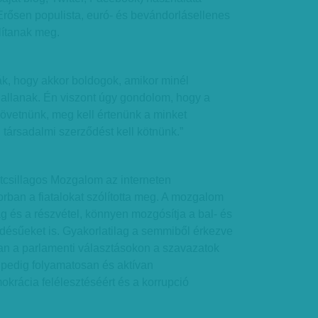
 Erősen populista, euró- és bevándorlásellenes
lítanak meg.
k, hogy akkor boldogok, amikor minél
llanak. Én viszont úgy gondolom, hogy a
 követnünk, meg kell értenünk a minket
j társadalmi szerződést kell kötnünk.”
 Ötcsillagos Mozgalom az interneten
orban a fiatalokat szólította meg. A mozgalom
ág és a részvétel, könnyen mozgósítja a bal- és
ődésűeket is. Gyakorlatilag a semmiből érkezve
n a parlamenti választásokon a szavazatok
 pedig folyamatosan és aktívan
krácia felélesztéséért és a korrupció