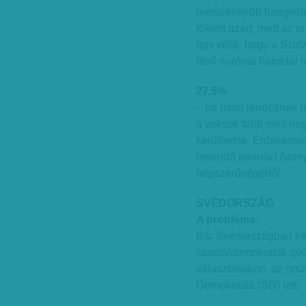
mérsékeltebb hangvétel
főként azért, mert az o
úgy vélik, hogy a Szir
lévő európai baloldal 
27,5%
– ha most rendeznék m
a voksok több mint ne
kerülhetne. Érdekessé
örvendő neonáci Arany
népszerűségéből.
SVÉDORSZÁG
A probléma:
Bár Svédországban kétc
szociáldemokraták győz
választásokon, az ors
Demokraták (SD) lett.