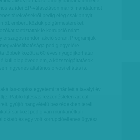
mokratikus formáció, amely hamar kitermelte
demos az idei EP-választáson már 5 mandátumot
llenes törekvésekről pedig elég csak annyit
n 51 embert, köztük polgármestereket,
ozókat tartóztattak le korrupció miatt
 országos rendőri akció során. Programjuk
megvalósíthatósága pedig egyelőre
jta többek között a 60 éves nyugdíjkorhatár
 nélküli alapjövedelem, a közszolgáltatások
sen ingyenes általános orvosi ellátás is.
kállas-copfos egyetemi tanár lett a tavalyi év
ettje: Pablo Iglesias rezzenéstelen arccal
ereit, gyújtó hangvételű beszédekben tereli
unkatársai közt pedig van munkanélküli
ai oktató és egy volt korrupcióellenes ügyész