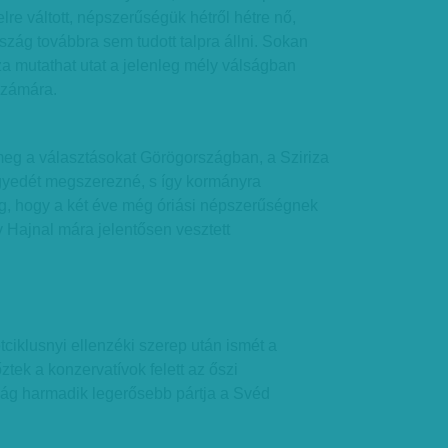
re váltott, népszerűségük hétről hétre nő,
rszág továbbra sem tudott talpra állni. Sokan
iza mutathat utat a jelenleg mély válságban
számára.
eg a választásokat Görögországban, a Sziriza
gyedét megszerezné, s így kormányra
g, hogy a két éve még óriási népszerűségnek
 Hajnal mára jelentősen vesztett
iklusnyi ellenzéki szerep után ismét a
tek a konzervatívok felett az őszi
zág harmadik legerősebb pártja a Svéd