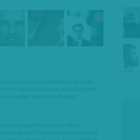
hirdetes
 korrupció és a munkanélküliség űzte utcára
civileket Spanyolországban, akik addig nem
 nem érezték, hogy kézzel fogható
áz kisebb-nagyobb szervezet, főként
vonultak utcára. A Felháborodottak mozgalma