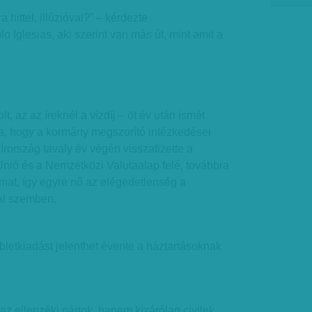
a hittel, illúzióval?” – kérdezte
 Iglesias, aki szerint van más út, mint amit a
t, az az íreknél a vízdíj – öt év után ismét
ra, hogy a kormány megszorító intézkedései
Írország tavaly év végén visszafizette a
Unió és a Nemzetközi Valutaalap felé, továbbra
lmat, így egyre nő az elégedetlenség a
al szemben.
bbletkiadást jelenthet évente a háztartásoknak
az ellenzéki pártok, hanem kizárólag civilek