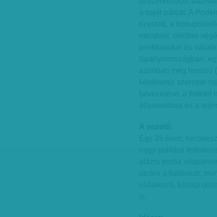
önszerveződő, bázisde
a saját pártját. A Po
szerzett, a korrupcióe
mondani: október végé
politikusokat és vállalk
Spanyolországban, egy
azonban még hosszú (
kérdéses): szerepel ra
bevezetése, a feltétel
államosítása és a telje
A vezető:
Egy 35 éves, kecskesza
nagy politikai felfedez
alázta porba vitapartn
utcára a fiatalokat, m
vállalkozó, középiskol
is.