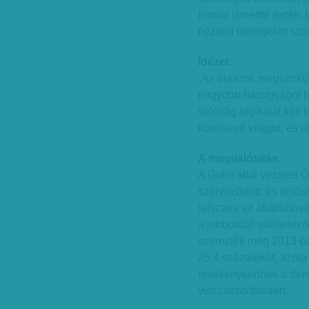
hamar ismertté tették.
nézetei tömegeket szó
Idézet:
„Az olaszok megszoktá
nagyobb hazugságot ha
valóság logikáját kell
körülvevő világot, és ú
A megvalósítás:
A Grillo által vezetett
szerveződött, és elsős
jelszava az átláthatós
a jobboldali elkötelez
szerezték meg 2013-ba
25,4 százalékát, azóta
tevékenykednek a demo
visszaszorításáért.